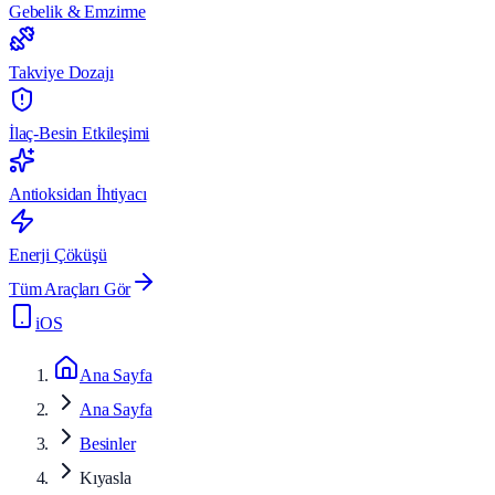
Gebelik & Emzirme
Takviye Dozajı
İlaç-Besin Etkileşimi
Antioksidan İhtiyacı
Enerji Çöküşü
Tüm Araçları Gör
iOS
Ana Sayfa
Ana Sayfa
Besinler
Kıyasla