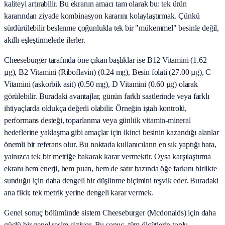
kaliteyi artırabilir. Bu ekranın amacı tam olarak bu: tek ürün
kararından ziyade kombinasyon kararını kolaylaştırmak. Çünkü
sürdürülebilir beslenme çoğunlukla tek bir "mükemmel" besinle değil,
akıllı eşleştirmelerle ilerler.
Cheeseburger tarafında öne çıkan başlıklar ise B12 Vitamini (1.62
µg), B2 Vitamini (Riboflavin) (0.24 mg), Besin folati (27.00 µg), C
Vitamini (askorbik asit) (0.50 mg), D Vitamini (0.60 µg) olarak
görülebilir. Buradaki avantajlar, günün farklı saatlerinde veya farklı
ihtiyaçlarda oldukça değerli olabilir. Örneğin iştah kontrolü,
performans desteği, toparlanma veya günlük vitamin-mineral
hedeflerine yaklaşma gibi amaçlar için ikinci besinin kazandığı alanlar
önemli bir referans olur. Bu noktada kullanıcıların en sık yaptığı hata,
yalnızca tek bir metriğe bakarak karar vermektir. Oysa karşılaştırma
ekranı hem enerji, hem puan, hem de satır bazında öğe farkını birlikte
sunduğu için daha dengeli bir düşünme biçimini teşvik eder. Buradaki
ana fikir, tek metrik yerine dengeli karar vermek.
Genel sonuç bölümünde sistem Cheeseburger (Mcdonalds) için daha
güçlü bir genel resim çiziyor. Bu sonuç, tüm ölçütlerin toplu