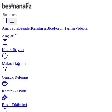
Ana Sayfa
Besinler
Karşılaştır
Blog
Forum
Tarifler
Videolar
Araçlar
Kalori İhtiyacı
Makro Dağılımı
Günlük Referans
Kafein & Uyku
Besin Etkileşimi