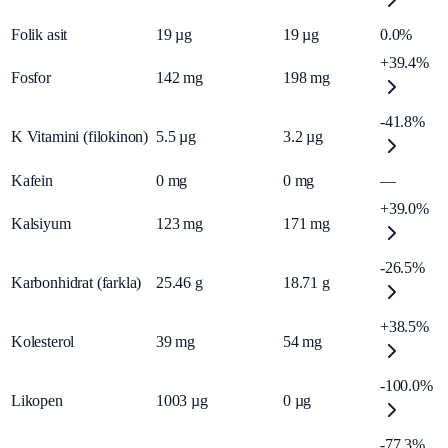
Folik asit
19
µg
19
µg
0.0%
+39.4%
Fosfor
142
mg
198
mg
-41.8%
K Vitamini (filokinon)
5.5
µg
3.2
µg
Kafein
0
mg
0
mg
—
+39.0%
Kalsiyum
123
mg
171
mg
-26.5%
Karbonhidrat (farkla)
25.46
g
18.71
g
+38.5%
Kolesterol
39
mg
54
mg
-100.0%
Likopen
1003
µg
0
µg
-77.3%