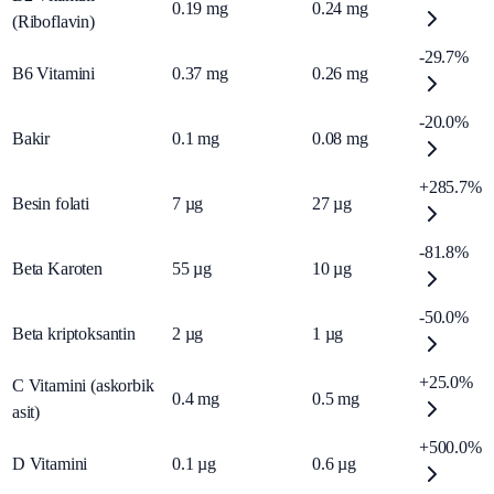
0.19
mg
0.24
mg
(Riboflavin)
-29.7%
B6 Vitamini
0.37
mg
0.26
mg
-20.0%
Bakir
0.1
mg
0.08
mg
+285.7%
Besin folati
7
µg
27
µg
-81.8%
Beta Karoten
55
µg
10
µg
-50.0%
Beta kriptoksantin
2
µg
1
µg
+25.0%
C Vitamini (askorbik
0.4
mg
0.5
mg
asit)
+500.0%
D Vitamini
0.1
µg
0.6
µg