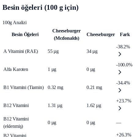
Besin öğeleri (100 g için)
100g Analizi
Cheeseburger
Besin Öğeleri
Cheeseburger
Fark
(Mcdonalds)
-38.2%
A Vitamini (RAE)
55
µg
34
µg
-100.0%
Alfa Karoten
1
µg
0
µg
-34.4%
B1 Vitamini (Tiamin)
0.32
mg
0.21
mg
+23.7%
B12 Vitamini
1.31
µg
1.62
µg
B12 Vitamini
0
µg
0
µg
—
(eklenmiş)
+26.3%
B2 Vitamini