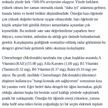
noktada yüzde fark +500.0% seviyesine ulaşıyor. Yüzde farkların
yüksek olması her zaman otomatik olarak "daha iyi" anlamına gelmez;
burada birim ve hedef birlikte düşünülmelidir. Örneğin bazı öğelerde
çok yüksek değerler herkese uygun olmayabilir, bazı öğelerde ise
küçük artışlar bile günlük ihtiyacı tamamlama açısından çok
kıymetlidir. Bu nedenle satır satır değerlendirme yaparken önce
ihtiyacı, sonra birimi, ardından da sıklığı göz önünde bulundurmak
gerekir. Karşılaştırma grafiğinde normalize edilmiş radar görünümü bu
dengeyi görsel hale getirerek tablo okumayı kolaylaştırır.
Cheeseburger (Mcdonalds) tarafında öne çıkan başlıklar arasında A
Vitamini (RAE) (55.00 µg), Alfa Karoten (1.00 µg), B1 Vitamini
(Tiamin) (0.32 mg), B6 Vitamini (0.37 mg), Bakir (0.10 mg) yer
alıyor. Bu profil, özellikle Cheeseburger (Mcdonalds) tüketmeyi
düşünen kullanıcıya "hangi konuda artı sağlıyorum" sorusunun kısa
bir yanıtını verir. Eğer hedef daha dengeli bir öğün kurmaksa, güçlü
olduğu alanları başka bir besinin zayıf kaldığı yönlerle eşleştirmek
pratik bir yaklaşımdır. Örneğin bir öğünde enerji yüksekse, yanına
daha hafif ama mikro besin yoğunluğu iyi bir seçim eklemek toplam