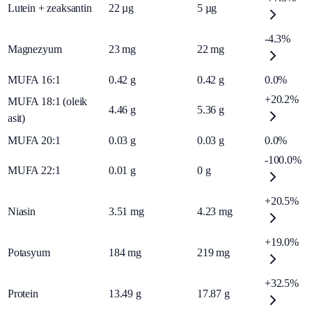
Lutein + zeaksantin
22
µg
5
µg
-4.3%
Magnezyum
23
mg
22
mg
MUFA 16:1
0.42
g
0.42
g
0.0%
+20.2%
MUFA 18:1 (oleik
4.46
g
5.36
g
asit)
MUFA 20:1
0.03
g
0.03
g
0.0%
-100.0%
MUFA 22:1
0.01
g
0
g
+20.5%
Niasin
3.51
mg
4.23
mg
+19.0%
Potasyum
184
mg
219
mg
+32.5%
Protein
13.49
g
17.87
g