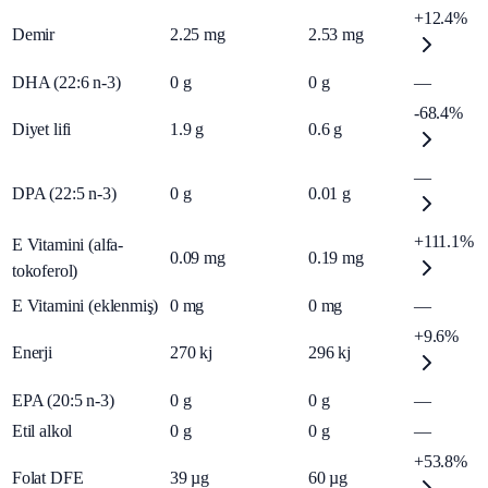
+12.4%
Demir
2.25
mg
2.53
mg
DHA (22:6 n-3)
0
g
0
g
—
-68.4%
Diyet lifi
1.9
g
0.6
g
—
DPA (22:5 n-3)
0
g
0.01
g
+111.1%
E Vitamini (alfa-
0.09
mg
0.19
mg
tokoferol)
E Vitamini (eklenmiş)
0
mg
0
mg
—
+9.6%
Enerji
270
kj
296
kj
EPA (20:5 n-3)
0
g
0
g
—
Etil alkol
0
g
0
g
—
+53.8%
Folat DFE
39
µg
60
µg