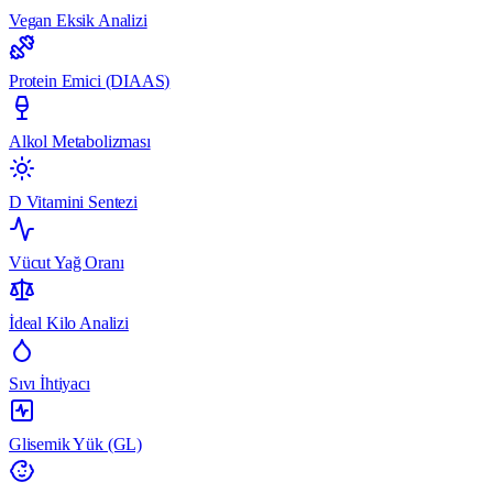
Vegan Eksik Analizi
Protein Emici (DIAAS)
Alkol Metabolizması
D Vitamini Sentezi
Vücut Yağ Oranı
İdeal Kilo Analizi
Sıvı İhtiyacı
Glisemik Yük (GL)