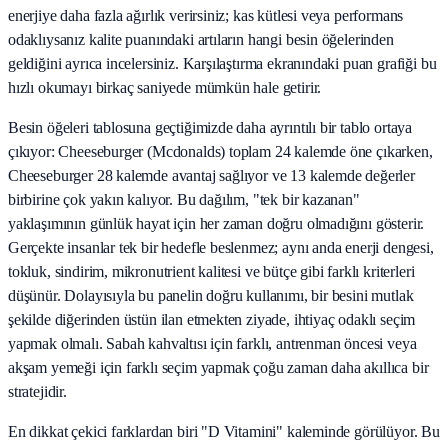
enerjiye daha fazla ağırlık verirsiniz; kas kütlesi veya performans
odaklıysanız kalite puanındaki artıların hangi besin öğelerinden
geldiğini ayrıca incelersiniz. Karşılaştırma ekranındaki puan grafiği bu
hızlı okumayı birkaç saniyede mümkün hale getirir.
Besin öğeleri tablosuna geçtiğimizde daha ayrıntılı bir tablo ortaya
çıkıyor: Cheeseburger (Mcdonalds) toplam 24 kalemde öne çıkarken,
Cheeseburger 28 kalemde avantaj sağlıyor ve 13 kalemde değerler
birbirine çok yakın kalıyor. Bu dağılım, "tek bir kazanan"
yaklaşımının günlük hayat için her zaman doğru olmadığını gösterir.
Gerçekte insanlar tek bir hedefle beslenmez; aynı anda enerji dengesi,
tokluk, sindirim, mikronutrient kalitesi ve bütçe gibi farklı kriterleri
düşünür. Dolayısıyla bu panelin doğru kullanımı, bir besini mutlak
şekilde diğerinden üstün ilan etmekten ziyade, ihtiyaç odaklı seçim
yapmak olmalı. Sabah kahvaltısı için farklı, antrenman öncesi veya
akşam yemeği için farklı seçim yapmak çoğu zaman daha akıllıca bir
stratejidir.
En dikkat çekici farklardan biri "D Vitamini" kaleminde görülüyor. Bu