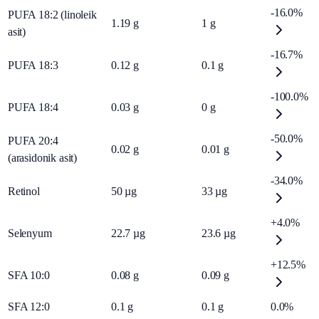
-16.0%
PUFA 18:2 (linoleik
1.19
g
1
g
asit)
-16.7%
PUFA 18:3
0.12
g
0.1
g
-100.0%
PUFA 18:4
0.03
g
0
g
-50.0%
PUFA 20:4
0.02
g
0.01
g
(arasidonik asit)
-34.0%
Retinol
50
µg
33
µg
+4.0%
Selenyum
22.7
µg
23.6
µg
+12.5%
SFA 10:0
0.08
g
0.09
g
SFA 12:0
0.1
g
0.1
g
0.0%