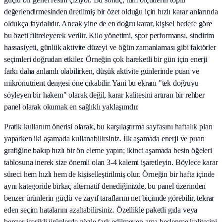
değerlendirmesinden üretilmiş bir özet olduğu için hızlı karar anlarında
oldukça faydalıdır. Ancak yine de en doğru karar, kişisel hedefe göre
bu özeti filtreleyerek verilir. Kilo yönetimi, spor performansı, sindirim
hassasiyeti, günlük aktivite düzeyi ve öğün zamanlaması gibi faktörler
seçimleri doğrudan etkiler. Örneğin çok hareketli bir gün için enerji
farkı daha anlamlı olabilirken, düşük aktivite günlerinde puan ve
mikronutrient dengesi öne çıkabilir. Yani bu ekranı "tek doğruyu
söyleyen bir hakem" olarak değil, karar kalitesini artıran bir rehber
panel olarak okumak en sağlıklı yaklaşımdır.
Pratik kullanım önerisi olarak, bu karşılaştırma sayfasını haftalık plan
yaparken iki aşamada kullanabilirsiniz. İlk aşamada enerji ve puan
grafiğine bakıp hızlı bir ön eleme yapın; ikinci aşamada besin öğeleri
tablosuna inerek size önemli olan 3-4 kalemi işaretleyin. Böylece karar
süreci hem hızlı hem de kişiselleştirilmiş olur. Örneğin bir hafta içinde
aynı kategoride birkaç alternatif denediğinizde, bu panel üzerinden
benzer ürünlerin güçlü ve zayıf taraflarını net biçimde görebilir, tekrar
eden seçim hatalarını azaltabilirsiniz. Özellikle paketli gıda veya
benzer içerikli ürünlerde gözle fark edilmeyen ama beslenme kalitesini