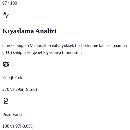
97
/ 100
Kıyaslama Analizi
Cheeseburger (Mcdonalds) daha yüksek bir beslenme kalitesi puanına
(100) sahiptir ve genel kıyaslama birincisidir.
Enerji Farkı
270
vs
296
(
+
9.6
%)
Puan Farkı
100
vs
97
(
-3.0
%)