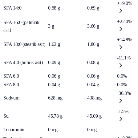
+19.0%
SFA 14:0
0.58
g
0.69
g
+22.0%
SFA 16:0 (palmitik
3
g
3.66
g
asit)
+14.8%
SFA 18:0 (stearik asit)
1.62
g
1.86
g
-11.1%
SFA 4:0 (butirik asit)
0.09
g
0.08
g
SFA 6:0
0.06
g
0.06
g
0.0%
SFA 8:0
0.04
g
0.04
g
0.0%
-30.3%
Sodyum
628
mg
438
mg
-1.5%
Su
45.78
g
45.09
g
Teobromin
0
mg
0
mg
—