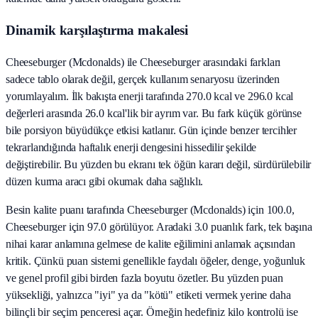
Dinamik karşılaştırma makalesi
Cheeseburger (Mcdonalds) ile Cheeseburger arasındaki farkları
sadece tablo olarak değil, gerçek kullanım senaryosu üzerinden
yorumlayalım. İlk bakışta enerji tarafında 270.0 kcal ve 296.0 kcal
değerleri arasında 26.0 kcal'lik bir ayrım var. Bu fark küçük görünse
bile porsiyon büyüdükçe etkisi katlanır. Gün içinde benzer tercihler
tekrarlandığında haftalık enerji dengesini hissedilir şekilde
değiştirebilir. Bu yüzden bu ekranı tek öğün kararı değil, sürdürülebilir
düzen kurma aracı gibi okumak daha sağlıklı.
Besin kalite puanı tarafında Cheeseburger (Mcdonalds) için 100.0,
Cheeseburger için 97.0 görülüyor. Aradaki 3.0 puanlık fark, tek başına
nihai karar anlamına gelmese de kalite eğilimini anlamak açısından
kritik. Çünkü puan sistemi genellikle faydalı öğeler, denge, yoğunluk
ve genel profil gibi birden fazla boyutu özetler. Bu yüzden puan
yüksekliği, yalnızca "iyi" ya da "kötü" etiketi vermek yerine daha
bilinçli bir seçim penceresi açar. Örneğin hedefiniz kilo kontrolü ise