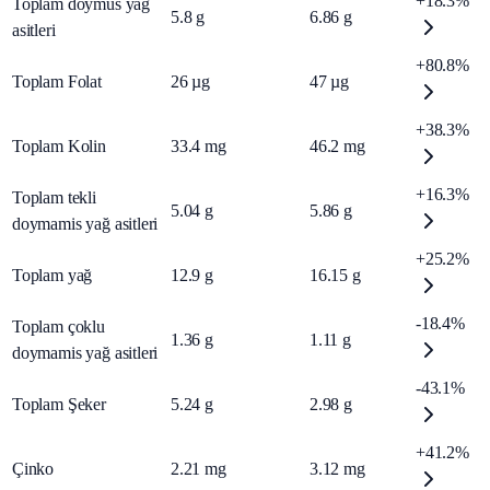
+18.3%
Toplam doymus yağ
5.8
g
6.86
g
asitleri
+80.8%
Toplam Folat
26
µg
47
µg
+38.3%
Toplam Kolin
33.4
mg
46.2
mg
+16.3%
Toplam tekli
5.04
g
5.86
g
doymamis yağ asitleri
+25.2%
Toplam yağ
12.9
g
16.15
g
-18.4%
Toplam çoklu
1.36
g
1.11
g
doymamis yağ asitleri
-43.1%
Toplam Şeker
5.24
g
2.98
g
+41.2%
Çinko
2.21
mg
3.12
mg