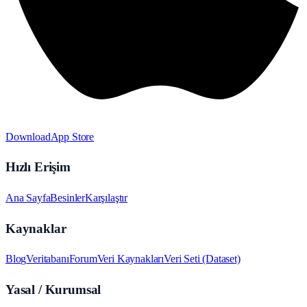
Download
App Store
Hızlı Erişim
Ana Sayfa
Besinler
Karşılaştır
Kaynaklar
Blog
Veritabanı
Forum
Veri Kaynakları
Veri Seti (Dataset)
Yasal / Kurumsal