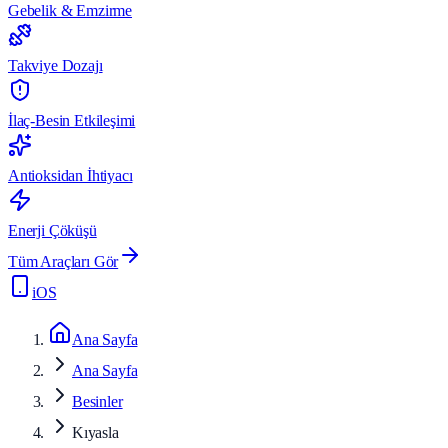
Gebelik & Emzirme
Takviye Dozajı
İlaç-Besin Etkileşimi
Antioksidan İhtiyacı
Enerji Çöküşü
Tüm Araçları Gör
iOS
Ana Sayfa
Ana Sayfa
Besinler
Kıyasla