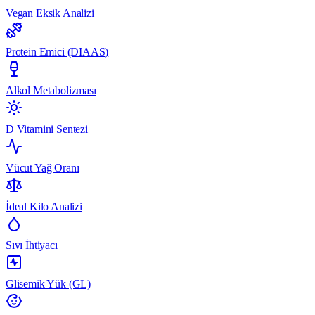
Vegan Eksik Analizi
Protein Emici (DIAAS)
Alkol Metabolizması
D Vitamini Sentezi
Vücut Yağ Oranı
İdeal Kilo Analizi
Sıvı İhtiyacı
Glisemik Yük (GL)