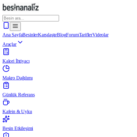
Ana Sayfa
Besinler
Karşılaştır
Blog
Forum
Tarifler
Videolar
Araçlar
Kalori İhtiyacı
Makro Dağılımı
Günlük Referans
Kafein & Uyku
Besin Etkileşimi