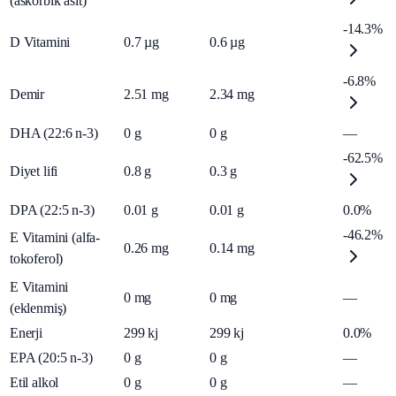
(askorbik asit)
-14.3%
D Vitamini
0.7
µg
0.6
µg
-6.8%
Demir
2.51
mg
2.34
mg
DHA (22:6 n-3)
0
g
0
g
—
-62.5%
Diyet lifi
0.8
g
0.3
g
DPA (22:5 n-3)
0.01
g
0.01
g
0.0%
-46.2%
E Vitamini (alfa-
0.26
mg
0.14
mg
tokoferol)
E Vitamini
0
mg
0
mg
—
(eklenmiş)
Enerji
299
kj
299
kj
0.0%
EPA (20:5 n-3)
0
g
0
g
—
Etil alkol
0
g
0
g
—