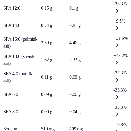
-33.3%
SFA 12:0
0.15
g
0.1
g
+9.5%
SFA 14:0
0.74
g
0.81
g
+31.6%
SFA 16:0 (palmitik
3.39
g
4.46
g
asit)
+43.2%
SFA 18:0 (stearik
1.62
g
2.32
g
asit)
-27.3%
SFA 4:0 (butirik
0.11
g
0.08
g
asit)
-33.3%
SFA 6:0
0.09
g
0.06
g
-33.3%
SFA 8:0
0.06
g
0.04
g
-19.8%
Sodyum
510
mg
409
mg