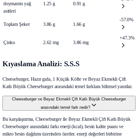
doymamis yağ
1.25
g
0.91
g
asitleri
-57.0%
Toplam Şeker
3.86
g
1.66
g
+47.3%
Çinko
2.62
mg
3.86
mg
Kıyaslama Analizi: S.S.S
Cheeseburger, Hazır gıda, 1 Küçük Köfte ve Beyaz Ekmekli Çift
Katlı Büyük Cheeseburger arasındaki temel farklara bilimsel yanıtlar.
Cheeseburger ve Beyaz Ekmekli Çift Katlı Büyük Cheeseburger
arasındaki temel fark nedir?
Bu karşılaştırma, Cheeseburger ile Beyaz Ekmekli Çift Katlı Büyük
Cheeseburger arasındaki farkı enerji (kcal), besin kalite puanı ve
mikro besin dağılımı üzerinden özetler. enerji değerleri birbirine