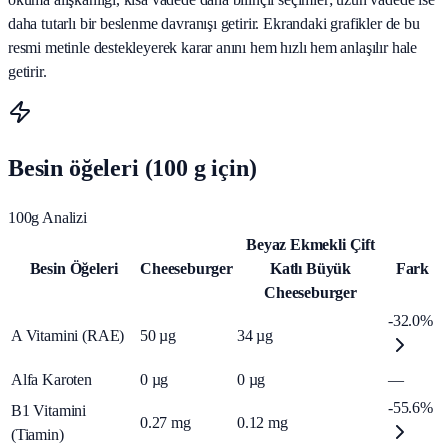
daha tutarlı bir beslenme davranışı getirir. Ekrandaki grafikler de bu
resmi metinle destekleyerek karar anını hem hızlı hem anlaşılır hale
getirir.
Besin öğeleri (100 g için)
100g Analizi
Beyaz Ekmekli Çift
Besin Öğeleri
Cheeseburger
Katlı Büyük
Fark
Cheeseburger
-32.0%
A Vitamini (RAE)
50
µg
34
µg
Alfa Karoten
0
µg
0
µg
—
-55.6%
B1 Vitamini
0.27
mg
0.12
mg
(Tiamin)