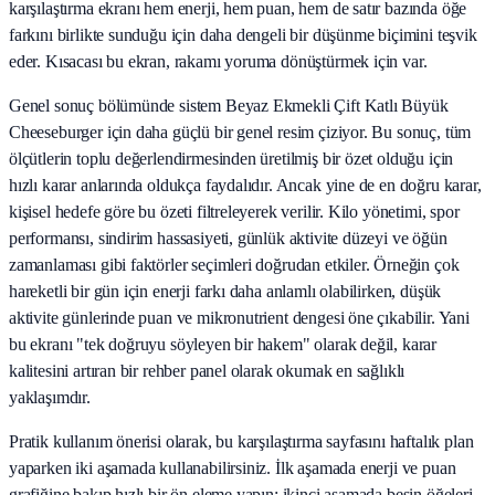
karşılaştırma ekranı hem enerji, hem puan, hem de satır bazında öğe
farkını birlikte sunduğu için daha dengeli bir düşünme biçimini teşvik
eder. Kısacası bu ekran, rakamı yoruma dönüştürmek için var.
Genel sonuç bölümünde sistem Beyaz Ekmekli Çift Katlı Büyük
Cheeseburger için daha güçlü bir genel resim çiziyor. Bu sonuç, tüm
ölçütlerin toplu değerlendirmesinden üretilmiş bir özet olduğu için
hızlı karar anlarında oldukça faydalıdır. Ancak yine de en doğru karar,
kişisel hedefe göre bu özeti filtreleyerek verilir. Kilo yönetimi, spor
performansı, sindirim hassasiyeti, günlük aktivite düzeyi ve öğün
zamanlaması gibi faktörler seçimleri doğrudan etkiler. Örneğin çok
hareketli bir gün için enerji farkı daha anlamlı olabilirken, düşük
aktivite günlerinde puan ve mikronutrient dengesi öne çıkabilir. Yani
bu ekranı "tek doğruyu söyleyen bir hakem" olarak değil, karar
kalitesini artıran bir rehber panel olarak okumak en sağlıklı
yaklaşımdır.
Pratik kullanım önerisi olarak, bu karşılaştırma sayfasını haftalık plan
yaparken iki aşamada kullanabilirsiniz. İlk aşamada enerji ve puan
grafiğine bakıp hızlı bir ön eleme yapın; ikinci aşamada besin öğeleri