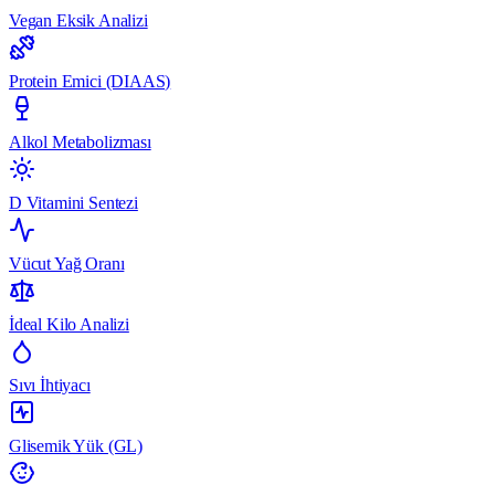
Vegan Eksik Analizi
Protein Emici (DIAAS)
Alkol Metabolizması
D Vitamini Sentezi
Vücut Yağ Oranı
İdeal Kilo Analizi
Sıvı İhtiyacı
Glisemik Yük (GL)