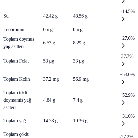
+14.5%
Su
42.42
g
48.56
g
Teobromin
0
mg
0
mg
—
+27.0%
Toplam doymus
6.53
g
8.29
g
yağ asitleri
-37.7%
Toplam Folat
53
µg
33
µg
+53.0%
Toplam Kolin
37.2
mg
56.9
mg
Toplam tekli
+52.9%
doymamis yağ
4.84
g
7.4
g
asitleri
+31.0%
Toplam yağ
14.78
g
19.36
g
Toplam çoklu
-27.2%