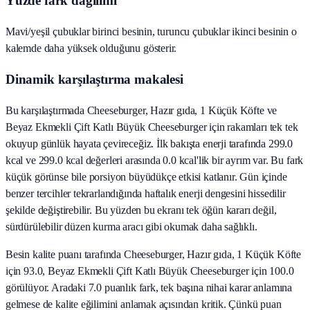
Yüzde fark dağılımı
Mavi/yeşil çubuklar birinci besinin, turuncu çubuklar ikinci besinin o
kalemde daha yüksek olduğunu gösterir.
Dinamik karşılaştırma makalesi
Bu karşılaştırmada Cheeseburger, Hazır gıda, 1 Küçük Köfte ve
Beyaz Ekmekli Çift Katlı Büyük Cheeseburger için rakamları tek tek
okuyup günlük hayata çevireceğiz. İlk bakışta enerji tarafında 299.0
kcal ve 299.0 kcal değerleri arasında 0.0 kcal'lik bir ayrım var. Bu fark
küçük görünse bile porsiyon büyüdükçe etkisi katlanır. Gün içinde
benzer tercihler tekrarlandığında haftalık enerji dengesini hissedilir
şekilde değiştirebilir. Bu yüzden bu ekranı tek öğün kararı değil,
sürdürülebilir düzen kurma aracı gibi okumak daha sağlıklı.
Besin kalite puanı tarafında Cheeseburger, Hazır gıda, 1 Küçük Köfte
için 93.0, Beyaz Ekmekli Çift Katlı Büyük Cheeseburger için 100.0
görülüyor. Aradaki 7.0 puanlık fark, tek başına nihai karar anlamına
gelmese de kalite eğilimini anlamak açısından kritik. Çünkü puan