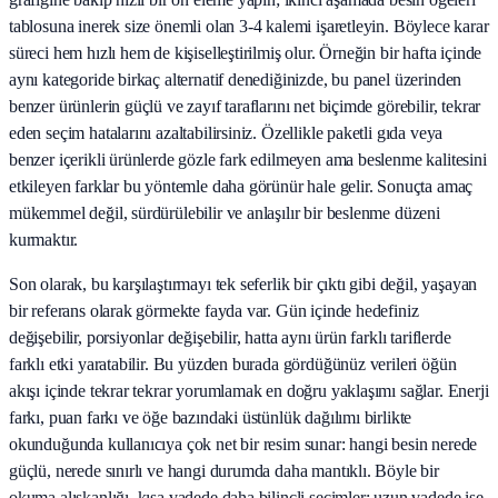
tablosuna inerek size önemli olan 3-4 kalemi işaretleyin. Böylece karar
süreci hem hızlı hem de kişiselleştirilmiş olur. Örneğin bir hafta içinde
aynı kategoride birkaç alternatif denediğinizde, bu panel üzerinden
benzer ürünlerin güçlü ve zayıf taraflarını net biçimde görebilir, tekrar
eden seçim hatalarını azaltabilirsiniz. Özellikle paketli gıda veya
benzer içerikli ürünlerde gözle fark edilmeyen ama beslenme kalitesini
etkileyen farklar bu yöntemle daha görünür hale gelir. Sonuçta amaç
mükemmel değil, sürdürülebilir ve anlaşılır bir beslenme düzeni
kurmaktır.
Son olarak, bu karşılaştırmayı tek seferlik bir çıktı gibi değil, yaşayan
bir referans olarak görmekte fayda var. Gün içinde hedefiniz
değişebilir, porsiyonlar değişebilir, hatta aynı ürün farklı tariflerde
farklı etki yaratabilir. Bu yüzden burada gördüğünüz verileri öğün
akışı içinde tekrar tekrar yorumlamak en doğru yaklaşımı sağlar. Enerji
farkı, puan farkı ve öğe bazındaki üstünlük dağılımı birlikte
okunduğunda kullanıcıya çok net bir resim sunar: hangi besin nerede
güçlü, nerede sınırlı ve hangi durumda daha mantıklı. Böyle bir
okuma alışkanlığı, kısa vadede daha bilinçli seçimler; uzun vadede ise