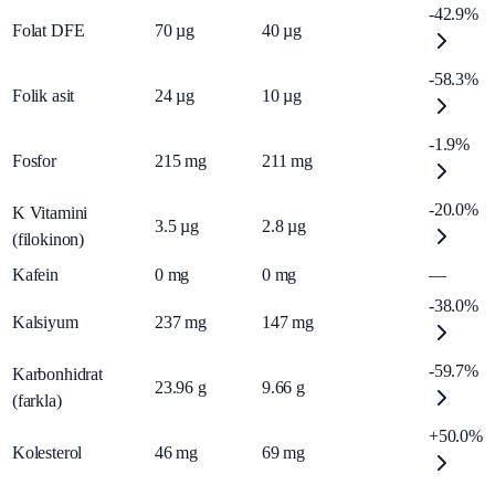
-42.9%
Folat DFE
70
µg
40
µg
-58.3%
Folik asit
24
µg
10
µg
-1.9%
Fosfor
215
mg
211
mg
-20.0%
K Vitamini
3.5
µg
2.8
µg
(filokinon)
Kafein
0
mg
0
mg
—
-38.0%
Kalsiyum
237
mg
147
mg
-59.7%
Karbonhidrat
23.96
g
9.66
g
(farkla)
+50.0%
Kolesterol
46
mg
69
mg