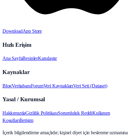
Download
App Store
Hızlı Erişim
Ana Sayfa
Besinler
Karşılaştır
Kaynaklar
Blog
Veritabanı
Forum
Veri Kaynakları
Veri Seti (Dataset)
Yasal / Kurumsal
Hakkımızda
Gizlilik Politikası
Sorumluluk Reddi
Kullanım
Koşulları
İletişim
İçerik bilgilendirme amaçlıdır; kişisel diyet için beslenme uzmanına