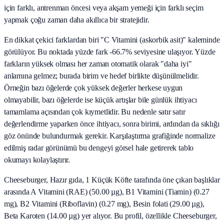
için farklı, antrenman öncesi veya akşam yemeği için farklı seçim
yapmak çoğu zaman daha akıllıca bir stratejidir.
En dikkat çekici farklardan biri "C Vitamini (askorbik asit)" kaleminde
görülüyor. Bu noktada yüzde fark -66.7% seviyesine ulaşıyor. Yüzde
farkların yüksek olması her zaman otomatik olarak "daha iyi"
anlamına gelmez; burada birim ve hedef birlikte düşünülmelidir.
Örneğin bazı öğelerde çok yüksek değerler herkese uygun
olmayabilir, bazı öğelerde ise küçük artışlar bile günlük ihtiyacı
tamamlama açısından çok kıymetlidir. Bu nedenle satır satır
değerlendirme yaparken önce ihtiyacı, sonra birimi, ardından da sıklığı
göz önünde bulundurmak gerekir. Karşılaştırma grafiğinde normalize
edilmiş radar görünümü bu dengeyi görsel hale getirerek tablo
okumayı kolaylaştırır.
Cheeseburger, Hazır gıda, 1 Küçük Köfte tarafında öne çıkan başlıklar
arasında A Vitamini (RAE) (50.00 µg), B1 Vitamini (Tiamin) (0.27
mg), B2 Vitamini (Riboflavin) (0.27 mg), Besin folati (29.00 µg),
Beta Karoten (14.00 µg) yer alıyor. Bu profil, özellikle Cheeseburger,