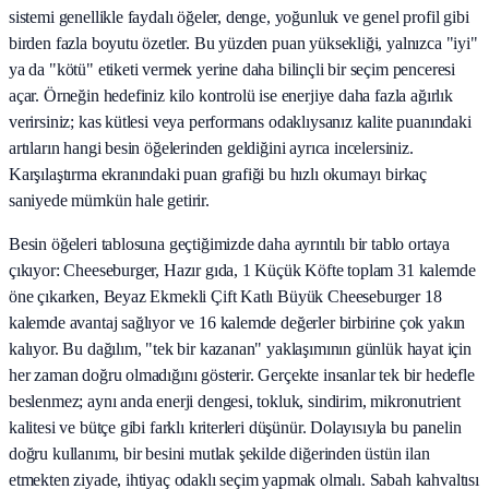
sistemi genellikle faydalı öğeler, denge, yoğunluk ve genel profil gibi
birden fazla boyutu özetler. Bu yüzden puan yüksekliği, yalnızca "iyi"
ya da "kötü" etiketi vermek yerine daha bilinçli bir seçim penceresi
açar. Örneğin hedefiniz kilo kontrolü ise enerjiye daha fazla ağırlık
verirsiniz; kas kütlesi veya performans odaklıysanız kalite puanındaki
artıların hangi besin öğelerinden geldiğini ayrıca incelersiniz.
Karşılaştırma ekranındaki puan grafiği bu hızlı okumayı birkaç
saniyede mümkün hale getirir.
Besin öğeleri tablosuna geçtiğimizde daha ayrıntılı bir tablo ortaya
çıkıyor: Cheeseburger, Hazır gıda, 1 Küçük Köfte toplam 31 kalemde
öne çıkarken, Beyaz Ekmekli Çift Katlı Büyük Cheeseburger 18
kalemde avantaj sağlıyor ve 16 kalemde değerler birbirine çok yakın
kalıyor. Bu dağılım, "tek bir kazanan" yaklaşımının günlük hayat için
her zaman doğru olmadığını gösterir. Gerçekte insanlar tek bir hedefle
beslenmez; aynı anda enerji dengesi, tokluk, sindirim, mikronutrient
kalitesi ve bütçe gibi farklı kriterleri düşünür. Dolayısıyla bu panelin
doğru kullanımı, bir besini mutlak şekilde diğerinden üstün ilan
etmekten ziyade, ihtiyaç odaklı seçim yapmak olmalı. Sabah kahvaltısı