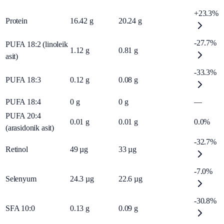
+23.3%
Protein
16.42
g
20.24
g
-27.7%
PUFA 18:2 (linoleik
1.12
g
0.81
g
asit)
-33.3%
PUFA 18:3
0.12
g
0.08
g
PUFA 18:4
0
g
0
g
—
PUFA 20:4
0.01
g
0.01
g
0.0%
(arasidonik asit)
-32.7%
Retinol
49
µg
33
µg
-7.0%
Selenyum
24.3
µg
22.6
µg
-30.8%
SFA 10:0
0.13
g
0.09
g