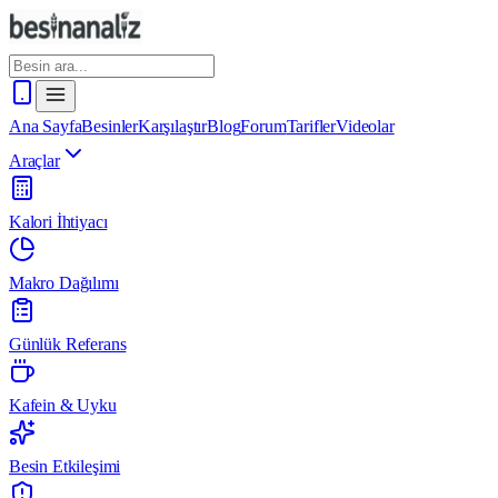
Ana Sayfa
Besinler
Karşılaştır
Blog
Forum
Tarifler
Videolar
Araçlar
Kalori İhtiyacı
Makro Dağılımı
Günlük Referans
Kafein & Uyku
Besin Etkileşimi