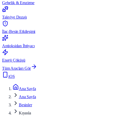
Gebelik & Emzirme
Takviye Dozajı
İlaç-Besin Etkileşimi
Antioksidan İhtiyacı
Enerji Çöküşü
Tüm Araçları Gör
iOS
Ana Sayfa
Ana Sayfa
Besinler
Kıyasla