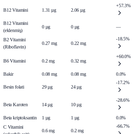
+57.3%
B12 Vitamini
1.31
µg
2.06
µg
B12 Vitamini
0
µg
0
µg
—
(eklenmiş)
-18.5%
B2 Vitamini
0.27
mg
0.22
mg
(Riboflavin)
+60.0%
B6 Vitamini
0.2
mg
0.32
mg
Bakir
0.08
mg
0.08
mg
0.0%
-17.2%
Besin folati
29
µg
24
µg
-28.6%
Beta Karoten
14
µg
10
µg
Beta kriptoksantin
1
µg
1
µg
0.0%
-66.7%
C Vitamini
0.6
mg
0.2
mg