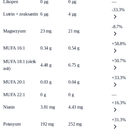
Likopen
0
µg
0
µg
—
-33.3%
Lutein + zeaksantin
6
µg
4
µg
-8.7%
Magnezyum
23
mg
21
mg
+58.8%
MUFA 16:1
0.34
g
0.54
g
+50.7%
MUFA 18:1 (oleik
4.48
g
6.75
g
asit)
+33.3%
MUFA 20:1
0.03
g
0.04
g
MUFA 22:1
0
g
0
g
—
+16.3%
Niasin
3.81
mg
4.43
mg
+31.3%
Potasyum
192
mg
252
mg