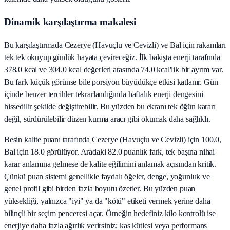
Dinamik karşılaştırma makalesi
Bu karşılaştırmada Cezerye (Havuçlu ve Cevizli) ve Bal için rakamları
tek tek okuyup günlük hayata çevireceğiz. İlk bakışta enerji tarafında
378.0 kcal ve 304.0 kcal değerleri arasında 74.0 kcal'lik bir ayrım var.
Bu fark küçük görünse bile porsiyon büyüdükçe etkisi katlanır. Gün
içinde benzer tercihler tekrarlandığında haftalık enerji dengesini
hissedilir şekilde değiştirebilir. Bu yüzden bu ekranı tek öğün kararı
değil, sürdürülebilir düzen kurma aracı gibi okumak daha sağlıklı.
Besin kalite puanı tarafında Cezerye (Havuçlu ve Cevizli) için 100.0,
Bal için 18.0 görülüyor. Aradaki 82.0 puanlık fark, tek başına nihai
karar anlamına gelmese de kalite eğilimini anlamak açısından kritik.
Çünkü puan sistemi genellikle faydalı öğeler, denge, yoğunluk ve
genel profil gibi birden fazla boyutu özetler. Bu yüzden puan
yüksekliği, yalnızca "iyi" ya da "kötü" etiketi vermek yerine daha
bilinçli bir seçim penceresi açar. Örneğin hedefiniz kilo kontrolü ise
enerjiye daha fazla ağırlık verirsiniz; kas kütlesi veya performans