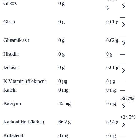
Glikoz
0
g
g
—
Glisin
0
g
0.01
g
—
Glutamik asit
0
g
0.02
g
Histidin
0
g
0
g
—
—
Izolosin
0
g
0.01
g
K Vitamini (filokinon)
0
µg
0
µg
—
Kafein
0
mg
0
mg
—
-86.7%
Kalsiyum
45
mg
6
mg
+24.5%
Karbonhidrat (farkla)
66.2
g
82.4
g
Kolesterol
0
mg
0
mg
—