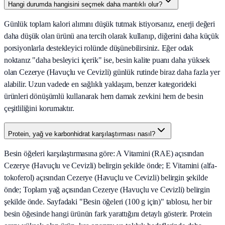
Hangi durumda hangisini seçmek daha mantıklı olur?
Günlük toplam kalori alımını düşük tutmak istiyorsanız, enerji değeri
daha düşük olan ürünü ana tercih olarak kullanıp, diğerini daha küçük
porsiyonlarla destekleyici rolünde düşünebilirsiniz. Eğer odak
noktanız "daha besleyici içerik" ise, besin kalite puanı daha yüksek
olan Cezerye (Havuçlu ve Cevizli) günlük rutinde biraz daha fazla yer
alabilir. Uzun vadede en sağlıklı yaklaşım, benzer kategorideki
ürünleri dönüşümlü kullanarak hem damak zevkini hem de besin
çeşitliliğini korumaktır.
Protein, yağ ve karbonhidrat karşılaştırması nasıl?
Besin öğeleri karşılaştırmasına göre: A Vitamini (RAE) açısından
Cezerye (Havuçlu ve Cevizli) belirgin şekilde önde; E Vitamini (alfa-
tokoferol) açısından Cezerye (Havuçlu ve Cevizli) belirgin şekilde
önde; Toplam yağ açısından Cezerye (Havuçlu ve Cevizli) belirgin
şekilde önde. Sayfadaki "Besin öğeleri (100 g için)" tablosu, her bir
besin öğesinde hangi ürünün fark yarattığını detaylı gösterir. Protein