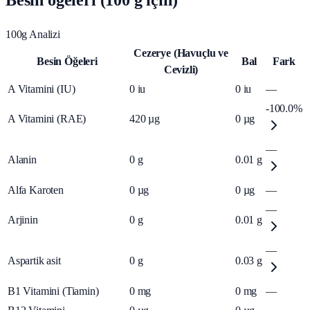
Besin öğeleri (100 g için)
100g Analizi
Cezerye (Havuçlu ve
Besin Öğeleri
Bal
Fark
Cevizli)
A Vitamini (IU)
0
iu
0
iu
—
-100.0%
A Vitamini (RAE)
420
µg
0
µg
—
Alanin
0
g
0.01
g
Alfa Karoten
0
µg
0
µg
—
—
Arjinin
0
g
0.01
g
—
Aspartik asit
0
g
0.03
g
B1 Vitamini (Tiamin)
0
mg
0
mg
—