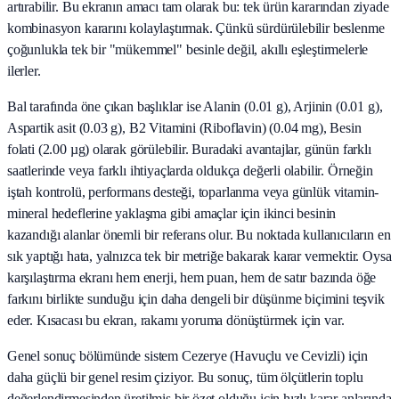
artırabilir. Bu ekranın amacı tam olarak bu: tek ürün kararından ziyade
kombinasyon kararını kolaylaştırmak. Çünkü sürdürülebilir beslenme
çoğunlukla tek bir "mükemmel" besinle değil, akıllı eşleştirmelerle
ilerler.
Bal tarafında öne çıkan başlıklar ise Alanin (0.01 g), Arjinin (0.01 g),
Aspartik asit (0.03 g), B2 Vitamini (Riboflavin) (0.04 mg), Besin
folati (2.00 µg) olarak görülebilir. Buradaki avantajlar, günün farklı
saatlerinde veya farklı ihtiyaçlarda oldukça değerli olabilir. Örneğin
iştah kontrolü, performans desteği, toparlanma veya günlük vitamin-
mineral hedeflerine yaklaşma gibi amaçlar için ikinci besinin
kazandığı alanlar önemli bir referans olur. Bu noktada kullanıcıların en
sık yaptığı hata, yalnızca tek bir metriğe bakarak karar vermektir. Oysa
karşılaştırma ekranı hem enerji, hem puan, hem de satır bazında öğe
farkını birlikte sunduğu için daha dengeli bir düşünme biçimini teşvik
eder. Kısacası bu ekran, rakamı yoruma dönüştürmek için var.
Genel sonuç bölümünde sistem Cezerye (Havuçlu ve Cevizli) için
daha güçlü bir genel resim çiziyor. Bu sonuç, tüm ölçütlerin toplu
değerlendirmesinden üretilmiş bir özet olduğu için hızlı karar anlarında