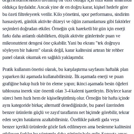
oldukça faydalıdır. Ancak yine de en doğru karar, kişisel hedefe göre
bu özeti filtreleyerek verilir. Kilo yönetimi, spor performansı, sindirim
hassasiyeti, günlük aktivite düzeyi ve öğün zamanlaması gibi faktörler
seçimleri doğrudan etkiler. Örneğin çok hareketli bir gün için enerji
farkı daha anlamlı olabilirken, düşük aktivite günlerinde puan ve
mikronutrient dengesi öne çıkabilir. Yani bu ekranı "tek doğruyu
söyleyen bir hakem" olarak değil, karar kalitesini artıran bir rehber
panel olarak okumak en sağlıklı yaklaşımdır.
Pratik kullanım önerisi olarak, bu karşılaştırma sayfasını haftalık plan
yaparken iki aşamada kullanabilirsiniz. İlk aşamada enerji ve puan
grafiğine bakıp hızlı bir ön eleme yapın; ikinci aşamada besin öğeleri
tablosuna inerek size önemli olan 3-4 kalemi işaretleyin. Böylece karar
süreci hem hızlı hem de kişiselleştirilmiş olur. Örneğin bir hafta içinde
aynı kategoride birkaç alternatif denediğinizde, bu panel üzerinden
benzer ürünlerin güçlü ve zayıf taraflarını net biçimde görebilir, tekrar
eden seçim hatalarını azaltabilirsiniz. Özellikle paketli gıda veya
benzer içerikli ürünlerde gözle fark edilmeyen ama beslenme kalitesini
etkileyen farklar bu yöntemle daha görünür hale gelir. Sonuçta amaç