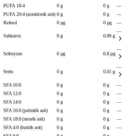
PUFA 18:4
0
g
0
g
—
PUFA 20:4 (arasidonik asit)
0
g
0
g
—
Retinol
0
µg
0
µg
—
—
Sakkaroz
0
g
0.89
g
—
Selenyum
0
µg
0.8
µg
—
Serin
0
g
0.01
g
SFA 10:0
0
g
0
g
—
SFA 12:0
0
g
0
g
—
SFA 14:0
0
g
0
g
—
SFA 16:0 (palmitik asit)
0
g
0
g
—
SFA 18:0 (stearik asit)
0
g
0
g
—
SFA 4:0 (butirik asit)
0
g
0
g
—
SFA 6:0
0
g
0
g
—