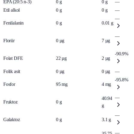
EPA (20:5 n-3)
0
g
0
g
—
Etil alkol
0
g
0
g
—
—
Fenilalanin
0
g
0.01
g
—
Florür
0
µg
7
µg
-90.9%
Folat DFE
22
µg
2
µg
Folik asit
0
µg
0
µg
—
-95.8%
Fosfor
95
mg
4
mg
—
40.94
Fruktoz
0
g
g
—
Galaktoz
0
g
3.1
g
—
35.75