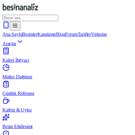
Ana Sayfa
Besinler
Karşılaştır
Blog
Forum
Tarifler
Videolar
Araçlar
Kalori İhtiyacı
Makro Dağılımı
Günlük Referans
Kafein & Uyku
Besin Etkileşimi