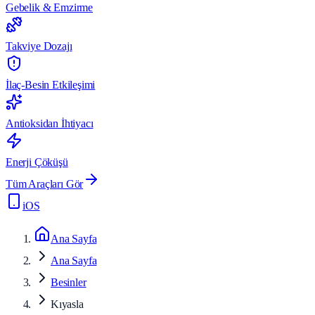
Gebelik & Emzirme
Takviye Dozajı
İlaç-Besin Etkileşimi
Antioksidan İhtiyacı
Enerji Çöküşü
Tüm Araçları Gör
iOS
Ana Sayfa
Ana Sayfa
Besinler
Kıyasla