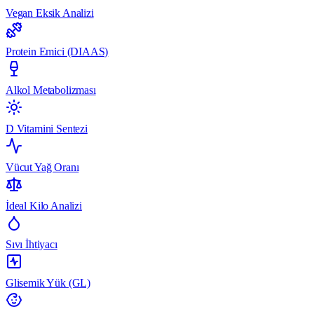
Vegan Eksik Analizi
Protein Emici (DIAAS)
Alkol Metabolizması
D Vitamini Sentezi
Vücut Yağ Oranı
İdeal Kilo Analizi
Sıvı İhtiyacı
Glisemik Yük (GL)