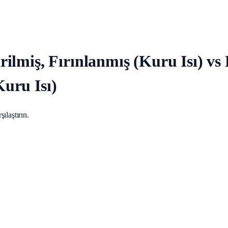
şirilmiş, Fırınlanmış (Kuru Isı) v
Kuru Isı)
ılaştırın.