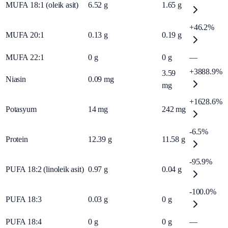
MUFA 18:1 (oleik asit)
6.52
g
1.65
g
+46.2%
MUFA 20:1
0.13
g
0.19
g
MUFA 22:1
0
g
0
g
—
+3888.9%
3.59
Niasin
0.09
mg
mg
+1628.6%
Potasyum
14
mg
242
mg
-6.5%
Protein
12.39
g
11.58
g
-95.9%
PUFA 18:2 (linoleik asit)
0.97
g
0.04
g
-100.0%
PUFA 18:3
0.03
g
0
g
PUFA 18:4
0
g
0
g
—