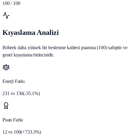
100
/ 100
Kıyaslama Analizi
Böbrek daha yüksek bir beslenme kalitesi puanına (100) sahiptir ve
genel kıyaslama birincisidir.
Enerji Farkı
231
vs
150
(
-35.1
%)
Puan Farkı
12
vs
100
(
+
733.3
%)