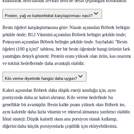
kullanarak hem damak zevkini hem de besin çeşitliliğini korumaktır.
Protein, yağ ve karbonhidrat karşılaştırması nasıl?
Besin öğeleri karşılaştırmasına göre: Niasin açısından Böbrek belirgin
şekilde önde; B12 Vitamini açısından Böbrek belirgin şekilde önde;
Potasyum açısından Böbrek belirgin şekilde önde. Sayfadaki "Besin
öğeleri (100 g için)" tablosu, her bir besin öğesinde hangi ürünün fark
yarattığını detaylı gösterir. Protein oranı yüksek olan ürün, kas onarımı
ve tokluk hedeflerinde daha avantajlı olabilir.
Kilo verme diyetinde hangisi daha uygun?
Kalori açısından Böbrek daha düşük enerji sunduğu için, aynı
porsiyonda daha az kalori alırsınız. Kilo verme hedefinde bu
genellikle bir avantajdır. Besin kalite puanı yüksek olan Böbrek ise,
aynı kaloride daha fazla vitamin ve mineral almanıza yardımcı olabilir.
İdeal strateji: Düşük kalorili olanı ana porsiyon olarak kullanıp,
diğerini daha küçük porsiyonlarla çeşitlilik için ekleyebilirsiniz.