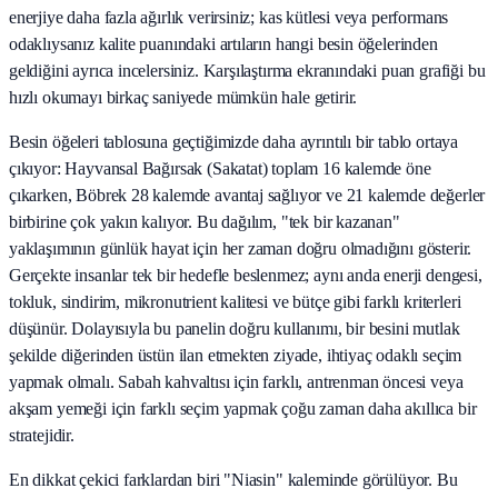
enerjiye daha fazla ağırlık verirsiniz; kas kütlesi veya performans
odaklıysanız kalite puanındaki artıların hangi besin öğelerinden
geldiğini ayrıca incelersiniz. Karşılaştırma ekranındaki puan grafiği bu
hızlı okumayı birkaç saniyede mümkün hale getirir.
Besin öğeleri tablosuna geçtiğimizde daha ayrıntılı bir tablo ortaya
çıkıyor: Hayvansal Bağırsak (Sakatat) toplam 16 kalemde öne
çıkarken, Böbrek 28 kalemde avantaj sağlıyor ve 21 kalemde değerler
birbirine çok yakın kalıyor. Bu dağılım, "tek bir kazanan"
yaklaşımının günlük hayat için her zaman doğru olmadığını gösterir.
Gerçekte insanlar tek bir hedefle beslenmez; aynı anda enerji dengesi,
tokluk, sindirim, mikronutrient kalitesi ve bütçe gibi farklı kriterleri
düşünür. Dolayısıyla bu panelin doğru kullanımı, bir besini mutlak
şekilde diğerinden üstün ilan etmekten ziyade, ihtiyaç odaklı seçim
yapmak olmalı. Sabah kahvaltısı için farklı, antrenman öncesi veya
akşam yemeği için farklı seçim yapmak çoğu zaman daha akıllıca bir
stratejidir.
En dikkat çekici farklardan biri "Niasin" kaleminde görülüyor. Bu