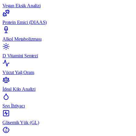
Vegan Eksik Analizi
Protein Emici (DIAAS)
Alkol Metabolizması
D Vitamini Sentezi
Vücut Yağ Oranı
İdeal Kilo Analizi
Sıvı İhtiyacı
Glisemik Yük (GL)