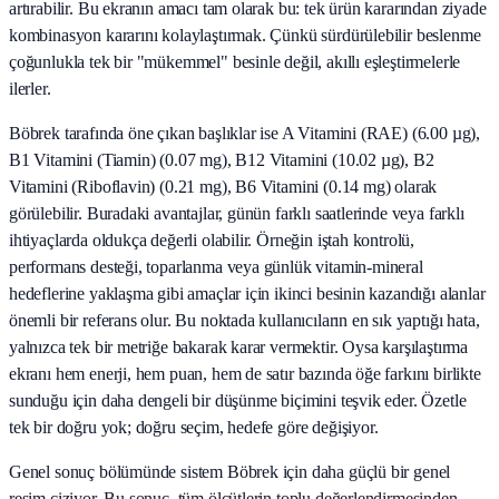
artırabilir. Bu ekranın amacı tam olarak bu: tek ürün kararından ziyade
kombinasyon kararını kolaylaştırmak. Çünkü sürdürülebilir beslenme
çoğunlukla tek bir "mükemmel" besinle değil, akıllı eşleştirmelerle
ilerler.
Böbrek tarafında öne çıkan başlıklar ise A Vitamini (RAE) (6.00 µg),
B1 Vitamini (Tiamin) (0.07 mg), B12 Vitamini (10.02 µg), B2
Vitamini (Riboflavin) (0.21 mg), B6 Vitamini (0.14 mg) olarak
görülebilir. Buradaki avantajlar, günün farklı saatlerinde veya farklı
ihtiyaçlarda oldukça değerli olabilir. Örneğin iştah kontrolü,
performans desteği, toparlanma veya günlük vitamin-mineral
hedeflerine yaklaşma gibi amaçlar için ikinci besinin kazandığı alanlar
önemli bir referans olur. Bu noktada kullanıcıların en sık yaptığı hata,
yalnızca tek bir metriğe bakarak karar vermektir. Oysa karşılaştırma
ekranı hem enerji, hem puan, hem de satır bazında öğe farkını birlikte
sunduğu için daha dengeli bir düşünme biçimini teşvik eder. Özetle
tek bir doğru yok; doğru seçim, hedefe göre değişiyor.
Genel sonuç bölümünde sistem Böbrek için daha güçlü bir genel
resim çiziyor. Bu sonuç, tüm ölçütlerin toplu değerlendirmesinden