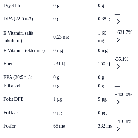
Diyet lifi
0
g
0
g
—
—
DPA (22:5 n-3)
0
g
0.38
g
+621.7%
E Vitamini (alfa-
1.66
0.23
mg
tokoferol)
mg
E Vitamini (eklenmiş)
0
mg
0
mg
—
-35.1%
Enerji
231
kj
150
kj
EPA (20:5 n-3)
0
g
0
g
—
Etil alkol
0
g
0
g
—
+400.0%
Folat DFE
1
µg
5
µg
Folik asit
0
µg
0
µg
—
+410.8%
Fosfor
65
mg
332
mg