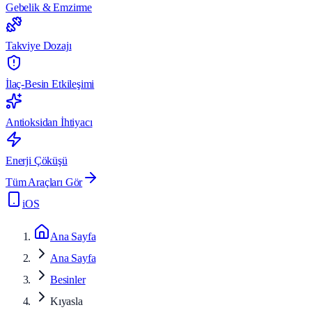
Gebelik & Emzirme
Takviye Dozajı
İlaç-Besin Etkileşimi
Antioksidan İhtiyacı
Enerji Çöküşü
Tüm Araçları Gör
iOS
Ana Sayfa
Ana Sayfa
Besinler
Kıyasla