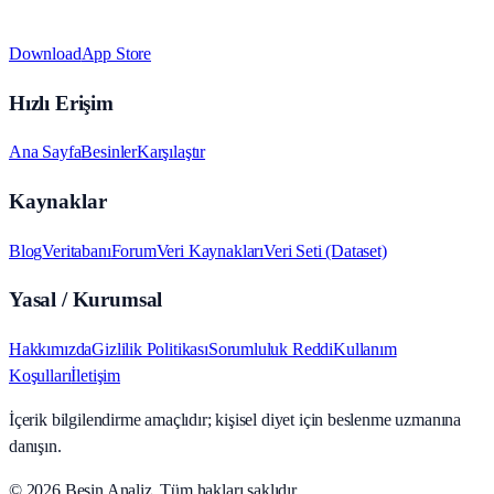
Download
App Store
Hızlı Erişim
Ana Sayfa
Besinler
Karşılaştır
Kaynaklar
Blog
Veritabanı
Forum
Veri Kaynakları
Veri Seti (Dataset)
Yasal / Kurumsal
Hakkımızda
Gizlilik Politikası
Sorumluluk Reddi
Kullanım
Koşulları
İletişim
İçerik bilgilendirme amaçlıdır; kişisel diyet için beslenme uzmanına
danışın.
© 2026
Besin Analiz
.
Tüm hakları saklıdır.