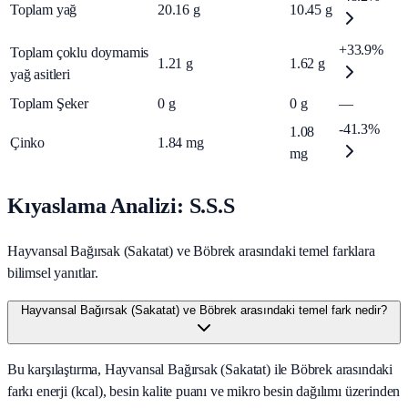
Toplam yağ
20.16
g
10.45
g
+33.9%
Toplam çoklu doymamis
1.21
g
1.62
g
yağ asitleri
Toplam Şeker
0
g
0
g
—
-41.3%
1.08
Çinko
1.84
mg
mg
Kıyaslama Analizi: S.S.S
Hayvansal Bağırsak (Sakatat) ve Böbrek arasındaki temel farklara
bilimsel yanıtlar.
Hayvansal Bağırsak (Sakatat) ve Böbrek arasındaki temel fark nedir?
Bu karşılaştırma, Hayvansal Bağırsak (Sakatat) ile Böbrek arasındaki
farkı enerji (kcal), besin kalite puanı ve mikro besin dağılımı üzerinden