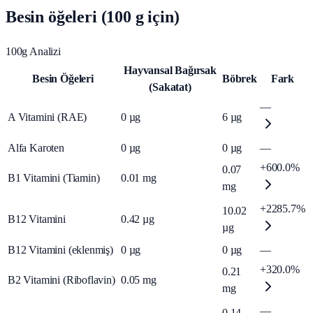
Besin öğeleri (100 g için)
100g Analizi
Hayvansal Bağırsak
Besin Öğeleri
Böbrek
Fark
(Sakatat)
—
A Vitamini (RAE)
0
µg
6
µg
Alfa Karoten
0
µg
0
µg
—
+600.0%
0.07
B1 Vitamini (Tiamin)
0.01
mg
mg
+2285.7%
10.02
B12 Vitamini
0.42
µg
µg
B12 Vitamini (eklenmiş)
0
µg
0
µg
—
+320.0%
0.21
B2 Vitamini (Riboflavin)
0.05
mg
mg
—
0.14