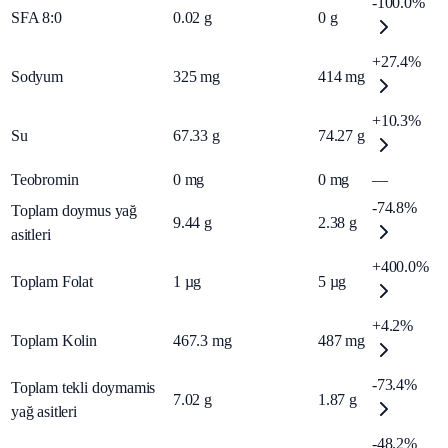
-100.0%
SFA 8:0
0.02
g
0
g
+27.4%
Sodyum
325
mg
414
mg
+10.3%
Su
67.33
g
74.27
g
Teobromin
0
mg
0
mg
—
-74.8%
Toplam doymus yağ
9.44
g
2.38
g
asitleri
+400.0%
Toplam Folat
1
µg
5
µg
+4.2%
Toplam Kolin
467.3
mg
487
mg
-73.4%
Toplam tekli doymamis
7.02
g
1.87
g
yağ asitleri
-48.2%