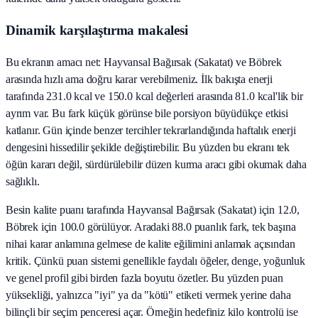
Dinamik karşılaştırma makalesi
Bu ekranın amacı net: Hayvansal Bağırsak (Sakatat) ve Böbrek
arasında hızlı ama doğru karar verebilmeniz. İlk bakışta enerji
tarafında 231.0 kcal ve 150.0 kcal değerleri arasında 81.0 kcal'lik bir
ayrım var. Bu fark küçük görünse bile porsiyon büyüdükçe etkisi
katlanır. Gün içinde benzer tercihler tekrarlandığında haftalık enerji
dengesini hissedilir şekilde değiştirebilir. Bu yüzden bu ekranı tek
öğün kararı değil, sürdürülebilir düzen kurma aracı gibi okumak daha
sağlıklı.
Besin kalite puanı tarafında Hayvansal Bağırsak (Sakatat) için 12.0,
Böbrek için 100.0 görülüyor. Aradaki 88.0 puanlık fark, tek başına
nihai karar anlamına gelmese de kalite eğilimini anlamak açısından
kritik. Çünkü puan sistemi genellikle faydalı öğeler, denge, yoğunluk
ve genel profil gibi birden fazla boyutu özetler. Bu yüzden puan
yüksekliği, yalnızca "iyi" ya da "kötü" etiketi vermek yerine daha
bilinçli bir seçim penceresi açar. Örneğin hedefiniz kilo kontrolü ise