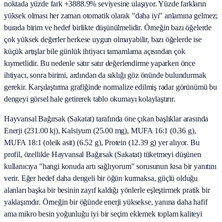
noktada yüzde fark +3888.9% seviyesine ulaşıyor. Yüzde farkların
yüksek olması her zaman otomatik olarak "daha iyi" anlamına gelmez;
burada birim ve hedef birlikte düşünülmelidir. Örneğin bazı öğelerde
çok yüksek değerler herkese uygun olmayabilir, bazı öğelerde ise
küçük artışlar bile günlük ihtiyacı tamamlama açısından çok
kıymetlidir. Bu nedenle satır satır değerlendirme yaparken önce
ihtiyacı, sonra birimi, ardından da sıklığı göz önünde bulundurmak
gerekir. Karşılaştırma grafiğinde normalize edilmiş radar görünümü bu
dengeyi görsel hale getirerek tablo okumayı kolaylaştırır.
Hayvansal Bağırsak (Sakatat) tarafında öne çıkan başlıklar arasında
Enerji (231.00 kj), Kalsiyum (25.00 mg), MUFA 16:1 (0.36 g),
MUFA 18:1 (oleik asit) (6.52 g), Protein (12.39 g) yer alıyor. Bu
profil, özellikle Hayvansal Bağırsak (Sakatat) tüketmeyi düşünen
kullanıcıya "hangi konuda artı sağlıyorum" sorusunun kısa bir yanıtını
verir. Eğer hedef daha dengeli bir öğün kurmaksa, güçlü olduğu
alanları başka bir besinin zayıf kaldığı yönlerle eşleştirmek pratik bir
yaklaşımdır. Örneğin bir öğünde enerji yüksekse, yanına daha hafif
ama mikro besin yoğunluğu iyi bir seçim eklemek toplam kaliteyi