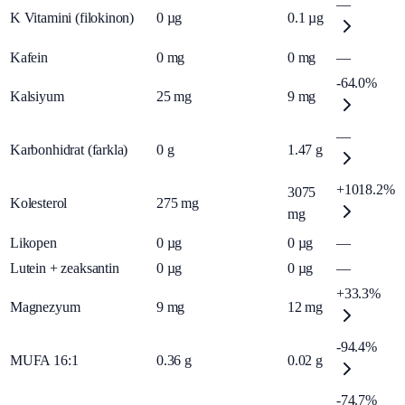
—
K Vitamini (filokinon)
0
µg
0.1
µg
Kafein
0
mg
0
mg
—
-64.0%
Kalsiyum
25
mg
9
mg
—
Karbonhidrat (farkla)
0
g
1.47
g
+1018.2%
3075
Kolesterol
275
mg
mg
Likopen
0
µg
0
µg
—
Lutein + zeaksantin
0
µg
0
µg
—
+33.3%
Magnezyum
9
mg
12
mg
-94.4%
MUFA 16:1
0.36
g
0.02
g
-74.7%