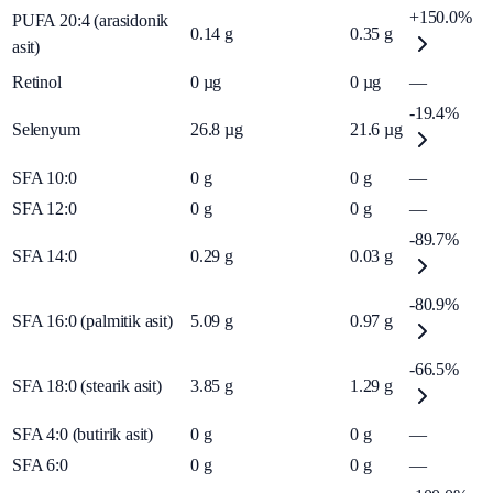
+150.0%
PUFA 20:4 (arasidonik
0.14
g
0.35
g
asit)
Retinol
0
µg
0
µg
—
-19.4%
Selenyum
26.8
µg
21.6
µg
SFA 10:0
0
g
0
g
—
SFA 12:0
0
g
0
g
—
-89.7%
SFA 14:0
0.29
g
0.03
g
-80.9%
SFA 16:0 (palmitik asit)
5.09
g
0.97
g
-66.5%
SFA 18:0 (stearik asit)
3.85
g
1.29
g
SFA 4:0 (butirik asit)
0
g
0
g
—
SFA 6:0
0
g
0
g
—