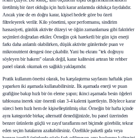
üretilmiş bir özet olduğu için hızlı karar anlarında oldukça faydalıdır.
Ancak yine de en doğru karar, kişisel hedefe göre bu özeti
filtreleyerek verilir. Kilo yönetimi, spor performansı, sindirim
hassasiyeti, günlük aktivite düzeyi ve öğün zamanlaması gibi faktörler
seçimleri doğrudan etkiler. Örneğin çok hareketli bir gün için enerji
farkı daha anlamlı olabilirken, düşük aktivite günlerinde puan ve
mikronutrient dengesi öne çıkabilir. Yani bu ekranı "tek doğruyu
söyleyen bir hakem" olarak değil, karar kalitesini artıran bir rehber
panel olarak okumak en sağlıklı yaklaşımdır.
Pratik kullanım önerisi olarak, bu karşılaştırma sayfasını haftalık plan
yaparken iki aşamada kullanabilirsiniz. İlk aşamada enerji ve puan
grafiğine bakıp hızlı bir ön eleme yapın; ikinci aşamada besin öğeleri
tablosuna inerek size önemli olan 3-4 kalemi işaretleyin. Böylece karar
süreci hem hızlı hem de kişiselleştirilmiş olur. Örneğin bir hafta içinde
aynı kategoride birkaç alternatif denediğinizde, bu panel üzerinden
benzer ürünlerin güçlü ve zayıf taraflarını net biçimde görebilir, tekrar
eden seçim hatalarını azaltabilirsiniz. Özellikle paketli gıda veya
benzer içerikli ürünlerde gözle fark edilmeyen ama beslenme kalitesini