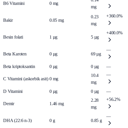
B6 Vitamini
0
mg
mg
+360.0%
0.23
Bakir
0.05
mg
mg
+400.0%
Besin folati
1
µg
5
µg
—
Beta Karoten
0
µg
69
µg
Beta kriptoksantin
0
µg
0
µg
—
—
10.4
C Vitamini (askorbik asit)
0
mg
mg
D Vitamini
0
µg
0
µg
—
+56.2%
2.28
Demir
1.46
mg
mg
—
DHA (22:6 n-3)
0
g
0.85
g