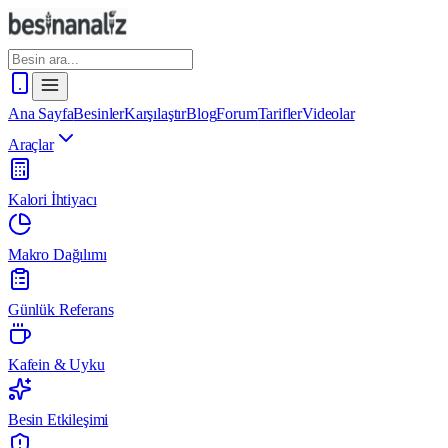
Ana Sayfa
Besinler
Karşılaştır
Blog
Forum
Tarifler
Videolar
Araçlar
Kalori İhtiyacı
Makro Dağılımı
Günlük Referans
Kafein & Uyku
Besin Etkileşimi