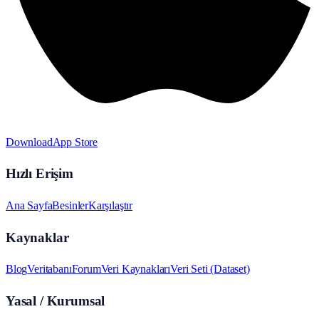
Download
App Store
Hızlı Erişim
Ana Sayfa
Besinler
Karşılaştır
Kaynaklar
Blog
Veritabanı
Forum
Veri Kaynakları
Veri Seti (Dataset)
Yasal / Kurumsal