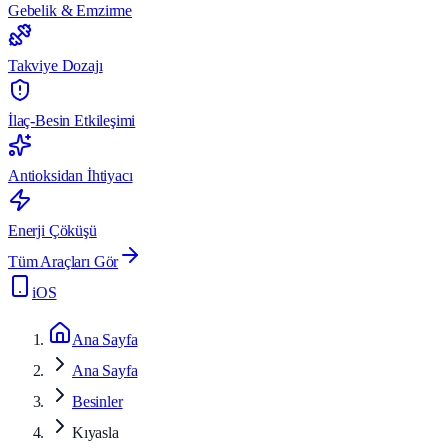
Gebelik & Emzirme
Takviye Dozajı
İlaç-Besin Etkileşimi
Antioksidan İhtiyacı
Enerji Çöküşü
Tüm Araçları Gör
iOS
Ana Sayfa
Ana Sayfa
Besinler
Kıyasla