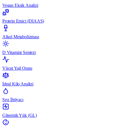
Vegan Eksik Analizi
Protein Emici (DIAAS)
Alkol Metabolizması
D Vitamini Sentezi
Vücut Yağ Oranı
İdeal Kilo Analizi
Sıvı İhtiyacı
Glisemik Yük (GL)