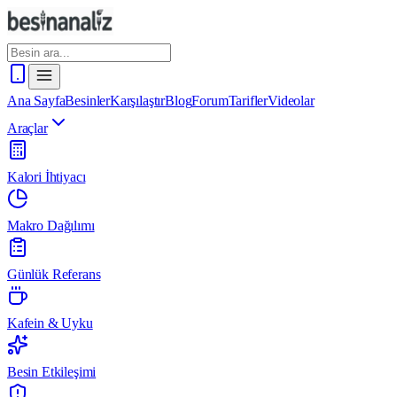
Ana Sayfa
Besinler
Karşılaştır
Blog
Forum
Tarifler
Videolar
Araçlar
Kalori İhtiyacı
Makro Dağılımı
Günlük Referans
Kafein & Uyku
Besin Etkileşimi