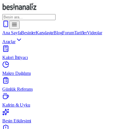
Ana Sayfa
Besinler
Karşılaştır
Blog
Forum
Tarifler
Videolar
Araçlar
Kalori İhtiyacı
Makro Dağılımı
Günlük Referans
Kafein & Uyku
Besin Etkileşimi