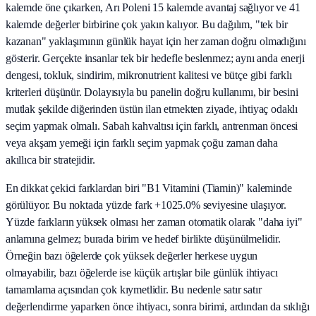
kalemde öne çıkarken, Arı Poleni 15 kalemde avantaj sağlıyor ve 41
kalemde değerler birbirine çok yakın kalıyor. Bu dağılım, "tek bir
kazanan" yaklaşımının günlük hayat için her zaman doğru olmadığını
gösterir. Gerçekte insanlar tek bir hedefle beslenmez; aynı anda enerji
dengesi, tokluk, sindirim, mikronutrient kalitesi ve bütçe gibi farklı
kriterleri düşünür. Dolayısıyla bu panelin doğru kullanımı, bir besini
mutlak şekilde diğerinden üstün ilan etmekten ziyade, ihtiyaç odaklı
seçim yapmak olmalı. Sabah kahvaltısı için farklı, antrenman öncesi
veya akşam yemeği için farklı seçim yapmak çoğu zaman daha
akıllıca bir stratejidir.
En dikkat çekici farklardan biri "B1 Vitamini (Tiamin)" kaleminde
görülüyor. Bu noktada yüzde fark +1025.0% seviyesine ulaşıyor.
Yüzde farkların yüksek olması her zaman otomatik olarak "daha iyi"
anlamına gelmez; burada birim ve hedef birlikte düşünülmelidir.
Örneğin bazı öğelerde çok yüksek değerler herkese uygun
olmayabilir, bazı öğelerde ise küçük artışlar bile günlük ihtiyacı
tamamlama açısından çok kıymetlidir. Bu nedenle satır satır
değerlendirme yaparken önce ihtiyacı, sonra birimi, ardından da sıklığı