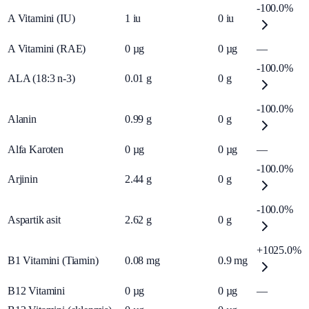
-100.0%
A Vitamini (IU)
1
iu
0
iu
A Vitamini (RAE)
0
µg
0
µg
—
-100.0%
ALA (18:3 n-3)
0.01
g
0
g
-100.0%
Alanin
0.99
g
0
g
Alfa Karoten
0
µg
0
µg
—
-100.0%
Arjinin
2.44
g
0
g
-100.0%
Aspartik asit
2.62
g
0
g
+1025.0%
B1 Vitamini (Tiamin)
0.08
mg
0.9
mg
B12 Vitamini
0
µg
0
µg
—