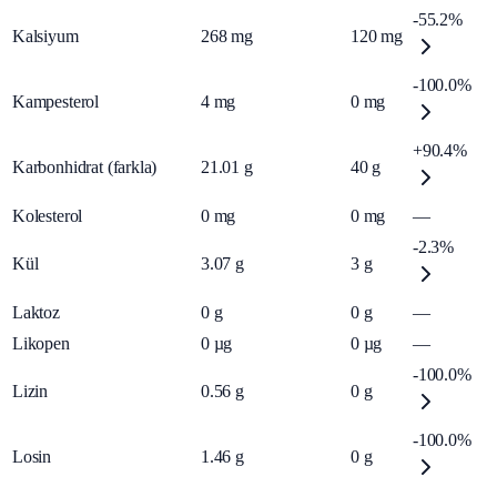
-55.2%
Kalsiyum
268
mg
120
mg
-100.0%
Kampesterol
4
mg
0
mg
+90.4%
Karbonhidrat (farkla)
21.01
g
40
g
Kolesterol
0
mg
0
mg
—
-2.3%
Kül
3.07
g
3
g
Laktoz
0
g
0
g
—
Likopen
0
µg
0
µg
—
-100.0%
Lizin
0.56
g
0
g
-100.0%
Losin
1.46
g
0
g