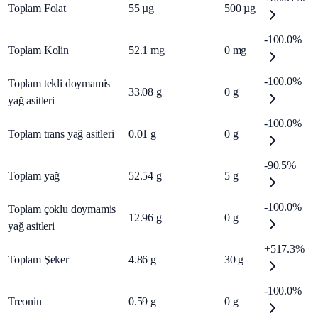
Toplam Folat
55
µg
500
µg
-100.0%
Toplam Kolin
52.1
mg
0
mg
-100.0%
Toplam tekli doymamis
33.08
g
0
g
yağ asitleri
-100.0%
Toplam trans yağ asitleri
0.01
g
0
g
-90.5%
Toplam yağ
52.54
g
5
g
-100.0%
Toplam çoklu doymamis
12.96
g
0
g
yağ asitleri
+517.3%
Toplam Şeker
4.86
g
30
g
-100.0%
Treonin
0.59
g
0
g