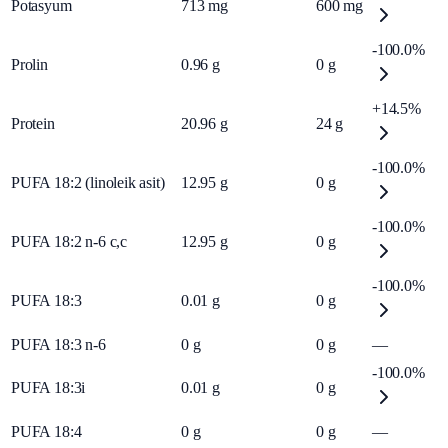
Potasyum
713
mg
600
mg
-100.0%
Prolin
0.96
g
0
g
+14.5%
Protein
20.96
g
24
g
-100.0%
PUFA 18:2 (linoleik asit)
12.95
g
0
g
-100.0%
PUFA 18:2 n-6 c,c
12.95
g
0
g
-100.0%
PUFA 18:3
0.01
g
0
g
PUFA 18:3 n-6
0
g
0
g
—
-100.0%
PUFA 18:3i
0.01
g
0
g
PUFA 18:4
0
g
0
g
—