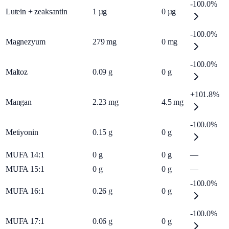
-100.0%
Lutein + zeaksantin
1
µg
0
µg
-100.0%
Magnezyum
279
mg
0
mg
-100.0%
Maltoz
0.09
g
0
g
+101.8%
Mangan
2.23
mg
4.5
mg
-100.0%
Metiyonin
0.15
g
0
g
MUFA 14:1
0
g
0
g
—
MUFA 15:1
0
g
0
g
—
-100.0%
MUFA 16:1
0.26
g
0
g
-100.0%
MUFA 17:1
0.06
g
0
g