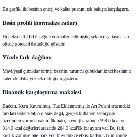
Bu grafik, iki besinin enerji ve kalite puanını tek bakışta karşılaştırır.
Besin profili (normalize radar)
Her eksen 0-100 ölçeğine normalize edilmiştir; şeklin dışa taşması o
öğede göreceli üstünlüğü gösterir.
Yüzde fark dağılımı
Mavi/yeşil çubuklar birinci besinin, turuncu çubuklar ikinci besinin o
kalemde daha yüksek olduğunu gösterir.
Dinamik karşılaştırma makalesi
Badem, Kuru Kavrulmuş, Tuz Eklenmemiş ile Arı Poleni arasındaki
farkları sadece tablo olarak değil, gerçek kullanım senaryosu
üzerinden yorumlayalım. İlk bakışta enerji tarafında 598.0 kcal ve
314.0 kcal değerleri arasında 284.0 kcal'lik bir ayrım var. Bu fark
küçük görünse bile porsiyon büyüdükçe etkisi katlanır. Gün içinde