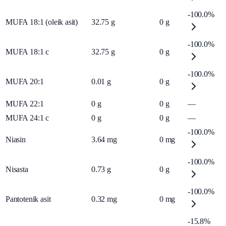
-100.0%
MUFA 18:1 (oleik asit)
32.75
g
0
g
-100.0%
MUFA 18:1 c
32.75
g
0
g
-100.0%
MUFA 20:1
0.01
g
0
g
MUFA 22:1
0
g
0
g
—
MUFA 24:1 c
0
g
0
g
—
-100.0%
Niasin
3.64
mg
0
mg
-100.0%
Nisasta
0.73
g
0
g
-100.0%
Pantotenik asit
0.32
mg
0
mg
-15.8%