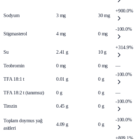
+900.0%
Sodyum
3
mg
30
mg
-100.0%
Stigmasterol
4
mg
0
mg
+314.9%
Su
2.41
g
10
g
Teobromin
0
mg
0
mg
—
-100.0%
TFA 18:1 t
0.01
g
0
g
TFA 18:2 t (tanımsız)
0
g
0
g
—
-100.0%
Tirozin
0.45
g
0
g
-100.0%
Toplam doymus yağ
4.09
g
0
g
asitleri
+809.1%