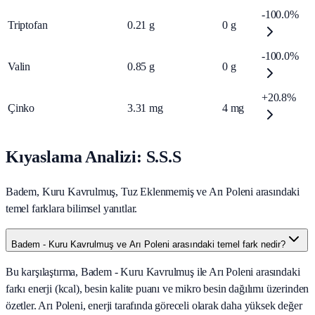
-100.0%
Triptofan
0.21
g
0
g
-100.0%
Valin
0.85
g
0
g
+20.8%
Çinko
3.31
mg
4
mg
Kıyaslama Analizi: S.S.S
Badem, Kuru Kavrulmuş, Tuz Eklenmemiş ve Arı Poleni arasındaki
temel farklara bilimsel yanıtlar.
Badem - Kuru Kavrulmuş ve Arı Poleni arasındaki temel fark nedir?
Bu karşılaştırma, Badem - Kuru Kavrulmuş ile Arı Poleni arasındaki
farkı enerji (kcal), besin kalite puanı ve mikro besin dağılımı üzerinden
özetler. Arı Poleni, enerji tarafında göreceli olarak daha yüksek değer