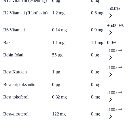
B12 Vitamini (eklenmiş)
0
µg
0
µg
—
-50.0%
B2 Vitamini (Riboflavin)
1.2
mg
0.6
mg
+542.9%
B6 Vitamini
0.14
mg
0.9
mg
Bakir
1.1
mg
1.1
mg
0.0%
-100.0%
Besin folati
55
µg
0
µg
-100.0%
Beta Karoten
1
µg
0
µg
Beta kriptoksantin
0
µg
0
µg
—
-100.0%
Beta tokoferol
0.32
mg
0
mg
-100.0%
Beta-sitosterol
122
mg
0
mg
—