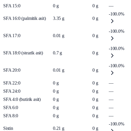
SFA 15:0
0
g
0
g
—
-100.0%
SFA 16:0 (palmitik asit)
3.35
g
0
g
-100.0%
SFA 17:0
0.01
g
0
g
-100.0%
SFA 18:0 (stearik asit)
0.7
g
0
g
-100.0%
SFA 20:0
0.01
g
0
g
SFA 22:0
0
g
0
g
—
SFA 24:0
0
g
0
g
—
SFA 4:0 (butirik asit)
0
g
0
g
—
SFA 6:0
0
g
0
g
—
SFA 8:0
0
g
0
g
—
-100.0%
Sistin
0.21
g
0
g