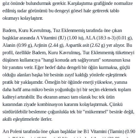
göz önünde bulundurmak gerekir. Karşılaştırma grafiğinde normalize
edilmiş radar görünümü bu dengeyi görsel hale getirerek tablo
okumayı kolaylaştırır.
Badem, Kuru Kavrulmuş, Tuz Eklenmemiş tarafında öne çıkan
başlıklar arasında A Vitamini (IU) (1.00 iu), ALA (18:3 n-3) (0.01 g),
Alanin (0.99 g), Arjinin (2.44 g), Aspartik asit (2.62 g) yer alıyor. Bu
profil, özellikle Badem, Kuru Kavrulmuş, Tuz Eklenmemiş tüketmeyi
düşünen kullanıcıya "hangi konuda artı sağlıyorum" sorusunun kısa
bir yanıtını verir. Eğer hedef daha dengeli bir öğün kurmaksa, güçlü
olduğu alanları başka bir besinin zayıf kaldığı yönlerle eşleştirmek
pratik bir yaklaşımdır. Örneğin bir öğünde enerji yüksekse, yanına
daha hafif ama mikro besin yoğunluğu iyi bir seçim eklemek toplam
kaliteyi artırabilir. Bu ekranın amacı tam olarak bu: tek ürün
kararından ziyade kombinasyon kararını kolaylaştırmak. Çünkü
sürdürülebilir beslenme çoğunlukla tek bir "mükemmel" besinle değil,
akıllı eşleştirmelerle ilerler.
Arı Poleni tarafında öne çıkan başlıklar ise B1 Vitamini (Tiamin) (0.90