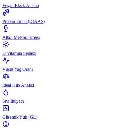
Vegan Eksik Analizi
Protein Emici (DIAAS)
Alkol Metabolizması
D Vitamini Sentezi
Vücut Yağ Oranı
İdeal Kilo Analizi
Sıvı İhtiyacı
Glisemik Yük (GL)