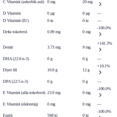
C Vitamini (askorbik asit)
0
mg
20
mg
D Vitamini
0
µg
0
µg
—
D Vitamini (IU)
0
iu
0
iu
—
-100.0%
Delta tokoferol
0.09
mg
0
mg
+141.3%
Demir
3.73
mg
9
mg
DHA (22:6 n-3)
0
g
0
g
—
+10.1%
Diyet lifi
10.9
g
12
g
DPA (22:5 n-3)
0
g
0
g
—
-100.0%
E Vitamini (alfa-tokoferol)
23.9
mg
0
mg
E Vitamini (eklenmiş)
0
mg
0
mg
—
-100.0%
Enerji
598
kj
0
kj