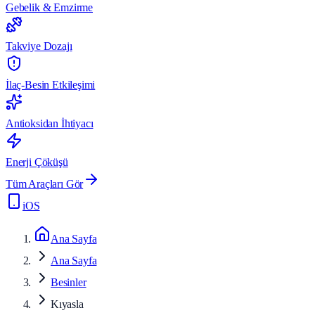
Gebelik & Emzirme
Takviye Dozajı
İlaç-Besin Etkileşimi
Antioksidan İhtiyacı
Enerji Çöküşü
Tüm Araçları Gör
iOS
Ana Sayfa
Ana Sayfa
Besinler
Kıyasla