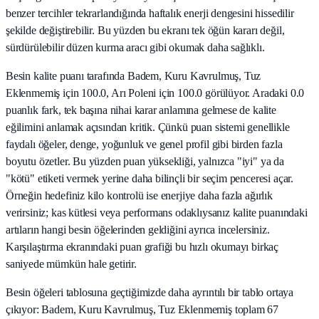
benzer tercihler tekrarlandığında haftalık enerji dengesini hissedilir
şekilde değiştirebilir. Bu yüzden bu ekranı tek öğün kararı değil,
sürdürülebilir düzen kurma aracı gibi okumak daha sağlıklı.
Besin kalite puanı tarafında Badem, Kuru Kavrulmuş, Tuz
Eklenmemiş için 100.0, Arı Poleni için 100.0 görülüyor. Aradaki 0.0
puanlık fark, tek başına nihai karar anlamına gelmese de kalite
eğilimini anlamak açısından kritik. Çünkü puan sistemi genellikle
faydalı öğeler, denge, yoğunluk ve genel profil gibi birden fazla
boyutu özetler. Bu yüzden puan yüksekliği, yalnızca "iyi" ya da
"kötü" etiketi vermek yerine daha bilinçli bir seçim penceresi açar.
Örneğin hedefiniz kilo kontrolü ise enerjiye daha fazla ağırlık
verirsiniz; kas kütlesi veya performans odaklıysanız kalite puanındaki
artıların hangi besin öğelerinden geldiğini ayrıca incelersiniz.
Karşılaştırma ekranındaki puan grafiği bu hızlı okumayı birkaç
saniyede mümkün hale getirir.
Besin öğeleri tablosuna geçtiğimizde daha ayrıntılı bir tablo ortaya
çıkıyor: Badem, Kuru Kavrulmuş, Tuz Eklenmemiş toplam 67