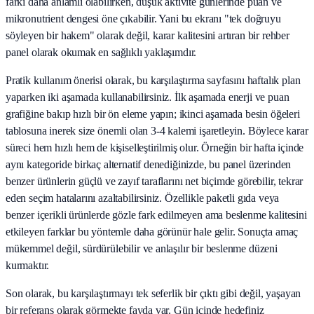
farkı daha anlamlı olabilirken, düşük aktivite günlerinde puan ve
mikronutrient dengesi öne çıkabilir. Yani bu ekranı "tek doğruyu
söyleyen bir hakem" olarak değil, karar kalitesini artıran bir rehber
panel olarak okumak en sağlıklı yaklaşımdır.
Pratik kullanım önerisi olarak, bu karşılaştırma sayfasını haftalık plan
yaparken iki aşamada kullanabilirsiniz. İlk aşamada enerji ve puan
grafiğine bakıp hızlı bir ön eleme yapın; ikinci aşamada besin öğeleri
tablosuna inerek size önemli olan 3-4 kalemi işaretleyin. Böylece karar
süreci hem hızlı hem de kişiselleştirilmiş olur. Örneğin bir hafta içinde
aynı kategoride birkaç alternatif denediğinizde, bu panel üzerinden
benzer ürünlerin güçlü ve zayıf taraflarını net biçimde görebilir, tekrar
eden seçim hatalarını azaltabilirsiniz. Özellikle paketli gıda veya
benzer içerikli ürünlerde gözle fark edilmeyen ama beslenme kalitesini
etkileyen farklar bu yöntemle daha görünür hale gelir. Sonuçta amaç
mükemmel değil, sürdürülebilir ve anlaşılır bir beslenme düzeni
kurmaktır.
Son olarak, bu karşılaştırmayı tek seferlik bir çıktı gibi değil, yaşayan
bir referans olarak görmekte fayda var. Gün içinde hedefiniz