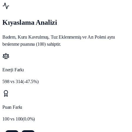
Kıyaslama Analizi
Badem, Kuru Kavrulmuş, Tuz Eklenmemiş ve Arı Poleni aynı
beslenme puanına (100) sahiptir.
Enerji Farkı
598
vs
314
(
-47.5
%)
Puan Farkı
100
vs
100
(
0.0
%)