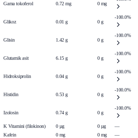
Gama tokoferol
0.72
mg
0
mg
-100.0%
Glikoz
0.01
g
0
g
-100.0%
Glisin
1.42
g
0
g
-100.0%
Glutamik asit
6.15
g
0
g
-100.0%
Hidroksiprolin
0.04
g
0
g
-100.0%
Histidin
0.53
g
0
g
-100.0%
Izolosin
0.74
g
0
g
K Vitamini (filokinon)
0
µg
0
µg
—
Kafein
0
mg
0
mg
—