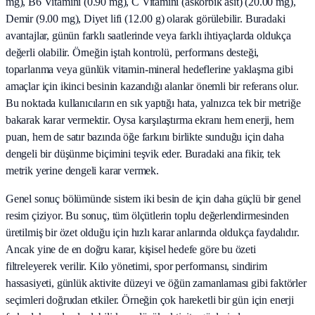
mg), B6 Vitamini (0.90 mg), C Vitamini (askorbik asit) (20.00 mg),
Demir (9.00 mg), Diyet lifi (12.00 g) olarak görülebilir. Buradaki
avantajlar, günün farklı saatlerinde veya farklı ihtiyaçlarda oldukça
değerli olabilir. Örneğin iştah kontrolü, performans desteği,
toparlanma veya günlük vitamin-mineral hedeflerine yaklaşma gibi
amaçlar için ikinci besinin kazandığı alanlar önemli bir referans olur.
Bu noktada kullanıcıların en sık yaptığı hata, yalnızca tek bir metriğe
bakarak karar vermektir. Oysa karşılaştırma ekranı hem enerji, hem
puan, hem de satır bazında öğe farkını birlikte sunduğu için daha
dengeli bir düşünme biçimini teşvik eder. Buradaki ana fikir, tek
metrik yerine dengeli karar vermek.
Genel sonuç bölümünde sistem iki besin de için daha güçlü bir genel
resim çiziyor. Bu sonuç, tüm ölçütlerin toplu değerlendirmesinden
üretilmiş bir özet olduğu için hızlı karar anlarında oldukça faydalıdır.
Ancak yine de en doğru karar, kişisel hedefe göre bu özeti
filtreleyerek verilir. Kilo yönetimi, spor performansı, sindirim
hassasiyeti, günlük aktivite düzeyi ve öğün zamanlaması gibi faktörler
seçimleri doğrudan etkiler. Örneğin çok hareketli bir gün için enerji