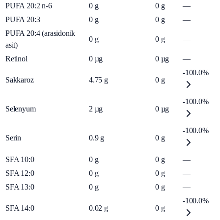
PUFA 20:2 n-6
0
g
0
g
—
PUFA 20:3
0
g
0
g
—
PUFA 20:4 (arasidonik
0
g
0
g
—
asit)
Retinol
0
µg
0
µg
—
-100.0%
Sakkaroz
4.75
g
0
g
-100.0%
Selenyum
2
µg
0
µg
-100.0%
Serin
0.9
g
0
g
SFA 10:0
0
g
0
g
—
SFA 12:0
0
g
0
g
—
SFA 13:0
0
g
0
g
—
-100.0%
SFA 14:0
0.02
g
0
g