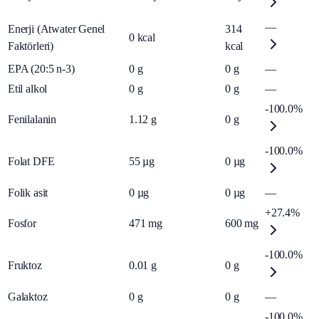
—
Enerji (Atwater Genel
314
0
kcal
Faktörleri)
kcal
EPA (20:5 n-3)
0
g
0
g
—
Etil alkol
0
g
0
g
—
-100.0%
Fenilalanin
1.12
g
0
g
-100.0%
Folat DFE
55
µg
0
µg
Folik asit
0
µg
0
µg
—
+27.4%
Fosfor
471
mg
600
mg
-100.0%
Fruktoz
0.01
g
0
g
Galaktoz
0
g
0
g
—
-100.0%