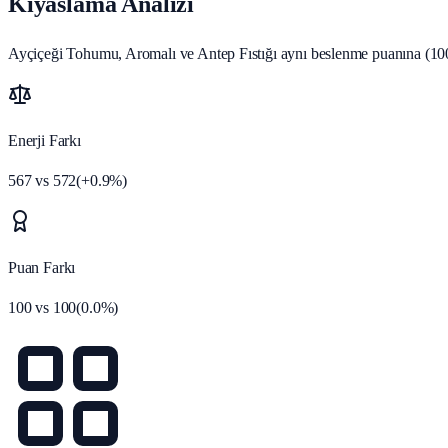
Kıyaslama Analizi
Ayçiçeği Tohumu, Aromalı ve Antep Fıstığı aynı beslenme puanına (100)
Enerji Farkı
567
vs
572
(
+
0.9
%)
Puan Farkı
100
vs
100
(
0.0
%)