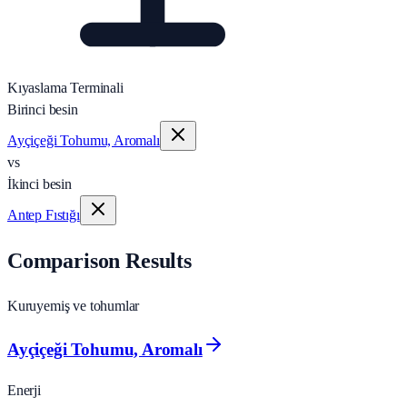
Kıyaslama Terminali
Birinci besin
Ayçiçeği Tohumu, Aromalı
vs
İkinci besin
Antep Fıstığı
Comparison Results
Kuruyemiş ve tohumlar
Ayçiçeği Tohumu, Aromalı
Enerji