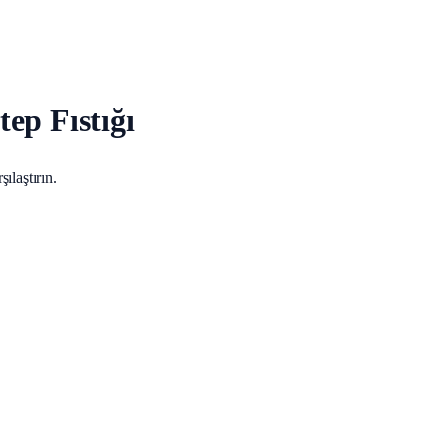
ep Fıstığı
ılaştırın.