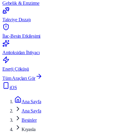
Gebelik & Emzirme
Takviye Dozajı
İlaç-Besin Etkileşimi
Antioksidan İhtiyacı
Enerji Çöküşü
Tüm Araçları Gör
iOS
Ana Sayfa
Ana Sayfa
Besinler
Kıyasla