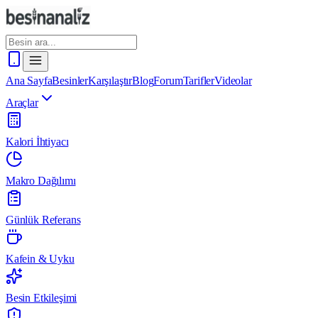
Ana Sayfa
Besinler
Karşılaştır
Blog
Forum
Tarifler
Videolar
Araçlar
Kalori İhtiyacı
Makro Dağılımı
Günlük Referans
Kafein & Uyku
Besin Etkileşimi