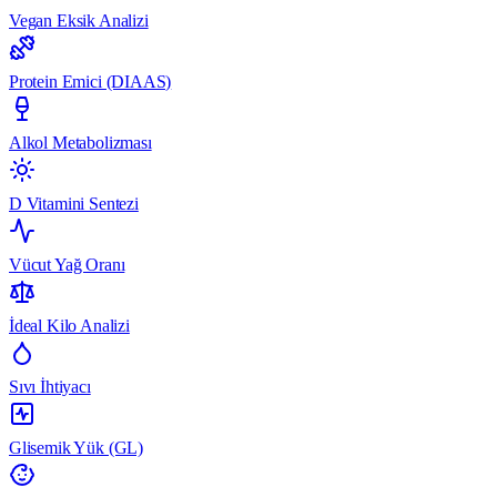
Vegan Eksik Analizi
Protein Emici (DIAAS)
Alkol Metabolizması
D Vitamini Sentezi
Vücut Yağ Oranı
İdeal Kilo Analizi
Sıvı İhtiyacı
Glisemik Yük (GL)