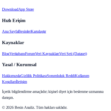
Download
App Store
Hızlı Erişim
Ana Sayfa
Besinler
Karşılaştır
Kaynaklar
Blog
Veritabanı
Forum
Veri Kaynakları
Veri Seti (Dataset)
Yasal / Kurumsal
Hakkımızda
Gizlilik Politikası
Sorumluluk Reddi
Kullanım
Koşulları
İletişim
İçerik bilgilendirme amaçlıdır; kişisel diyet için beslenme uzmanına
danışın.
© 2026
Besin Analiz
.
Tüm hakları saklıdır.