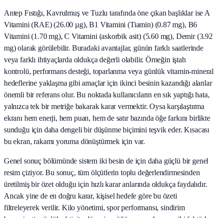
Antep Fıstığı, Kavrulmuş ve Tuzlu tarafında öne çıkan başlıklar ise A
Vitamini (RAE) (26.00 µg), B1 Vitamini (Tiamin) (0.87 mg), B6
Vitamini (1.70 mg), C Vitamini (askorbik asit) (5.60 mg), Demir (3.92
mg) olarak görülebilir. Buradaki avantajlar, günün farklı saatlerinde
veya farklı ihtiyaçlarda oldukça değerli olabilir. Örneğin iştah
kontrolü, performans desteği, toparlanma veya günlük vitamin-mineral
hedeflerine yaklaşma gibi amaçlar için ikinci besinin kazandığı alanlar
önemli bir referans olur. Bu noktada kullanıcıların en sık yaptığı hata,
yalnızca tek bir metriğe bakarak karar vermektir. Oysa karşılaştırma
ekranı hem enerji, hem puan, hem de satır bazında öğe farkını birlikte
sunduğu için daha dengeli bir düşünme biçimini teşvik eder. Kısacası
bu ekran, rakamı yoruma dönüştürmek için var.
Genel sonuç bölümünde sistem iki besin de için daha güçlü bir genel
resim çiziyor. Bu sonuç, tüm ölçütlerin toplu değerlendirmesinden
üretilmiş bir özet olduğu için hızlı karar anlarında oldukça faydalıdır.
Ancak yine de en doğru karar, kişisel hedefe göre bu özeti
filtreleyerek verilir. Kilo yönetimi, spor performansı, sindirim