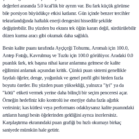
değerleri arasında 5.0 kcal'lik bir ayrım var. Bu fark küçük görünse
bile porsiyon büyüdükçe etkisi katlanır. Gün içinde benzer tercihler
tekrarlandığında haftalık enerji dengesini hissedilir şekilde
değiştirebilir. Bu yüzden bu ekranı tek öğün kararı değil, sürdürülebilir
düzen kurma aracı gibi okumak daha sağlıklı.
Besin kalite puanı tarafında Ayçiçeği Tohumu, Aromalı için 100.0,
Antep Fıstığı, Kavrulmuş ve Tuzlu için 100.0 görülüyor. Aradaki 0.0
puanlık fark, tek başına nihai karar anlamına gelmese de kalite
eğilimini anlamak açısından kritik. Çünkü puan sistemi genellikle
faydalı öğeler, denge, yoğunluk ve genel profil gibi birden fazla
boyutu özetler. Bu yüzden puan yüksekliği, yalnızca "iyi" ya da
"kötü" etiketi vermek yerine daha bilinçli bir seçim penceresi açar.
Örneğin hedefiniz kilo kontrolü ise enerjiye daha fazla ağırlık
verirsiniz; kas kütlesi veya performans odaklıysanız kalite puanındaki
artıların hangi besin öğelerinden geldiğini ayrıca incelersiniz.
Karşılaştırma ekranındaki puan grafiği bu hızlı okumayı birkaç
saniyede mümkün hale getirir.