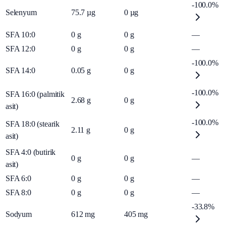
-100.0%
Selenyum
75.7
µg
0
µg
SFA 10:0
0
g
0
g
—
SFA 12:0
0
g
0
g
—
-100.0%
SFA 14:0
0.05
g
0
g
-100.0%
SFA 16:0 (palmitik
2.68
g
0
g
asit)
-100.0%
SFA 18:0 (stearik
2.11
g
0
g
asit)
SFA 4:0 (butirik
0
g
0
g
—
asit)
SFA 6:0
0
g
0
g
—
SFA 8:0
0
g
0
g
—
-33.8%
Sodyum
612
mg
405
mg