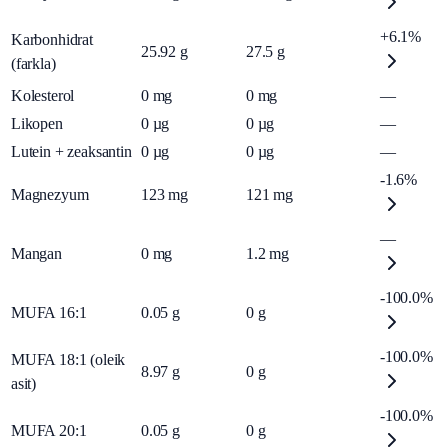
+6.1%
Karbonhidrat
25.92
g
27.5
g
(farkla)
Kolesterol
0
mg
0
mg
—
Likopen
0
µg
0
µg
—
Lutein + zeaksantin
0
µg
0
µg
—
-1.6%
Magnezyum
123
mg
121
mg
—
Mangan
0
mg
1.2
mg
-100.0%
MUFA 16:1
0.05
g
0
g
-100.0%
MUFA 18:1 (oleik
8.97
g
0
g
asit)
-100.0%
MUFA 20:1
0.05
g
0
g