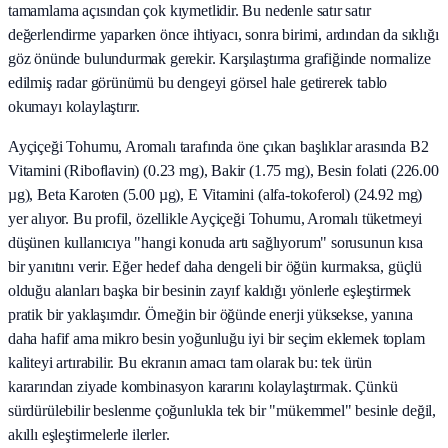
tamamlama açısından çok kıymetlidir. Bu nedenle satır satır
değerlendirme yaparken önce ihtiyacı, sonra birimi, ardından da sıklığı
göz önünde bulundurmak gerekir. Karşılaştırma grafiğinde normalize
edilmiş radar görünümü bu dengeyi görsel hale getirerek tablo
okumayı kolaylaştırır.
Ayçiçeği Tohumu, Aromalı tarafında öne çıkan başlıklar arasında B2
Vitamini (Riboflavin) (0.23 mg), Bakir (1.75 mg), Besin folati (226.00
µg), Beta Karoten (5.00 µg), E Vitamini (alfa-tokoferol) (24.92 mg)
yer alıyor. Bu profil, özellikle Ayçiçeği Tohumu, Aromalı tüketmeyi
düşünen kullanıcıya "hangi konuda artı sağlıyorum" sorusunun kısa
bir yanıtını verir. Eğer hedef daha dengeli bir öğün kurmaksa, güçlü
olduğu alanları başka bir besinin zayıf kaldığı yönlerle eşleştirmek
pratik bir yaklaşımdır. Örneğin bir öğünde enerji yüksekse, yanına
daha hafif ama mikro besin yoğunluğu iyi bir seçim eklemek toplam
kaliteyi artırabilir. Bu ekranın amacı tam olarak bu: tek ürün
kararından ziyade kombinasyon kararını kolaylaştırmak. Çünkü
sürdürülebilir beslenme çoğunlukla tek bir "mükemmel" besinle değil,
akıllı eşleştirmelerle ilerler.