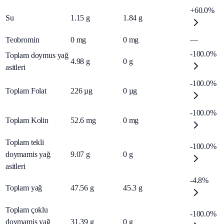
+60.0%
Su
1.15
g
1.84
g
Teobromin
0
mg
0
mg
—
-100.0%
Toplam doymus yağ
4.98
g
0
g
asitleri
-100.0%
Toplam Folat
226
µg
0
µg
-100.0%
Toplam Kolin
52.6
mg
0
mg
Toplam tekli
-100.0%
doymamis yağ
9.07
g
0
g
asitleri
-4.8%
Toplam yağ
47.56
g
45.3
g
Toplam çoklu
-100.0%
doymamis yağ
31.39
g
0
g