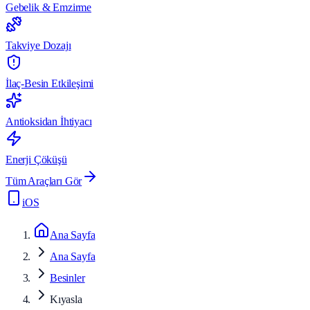
Gebelik & Emzirme
Takviye Dozajı
İlaç-Besin Etkileşimi
Antioksidan İhtiyacı
Enerji Çöküşü
Tüm Araçları Gör
iOS
Ana Sayfa
Ana Sayfa
Besinler
Kıyasla