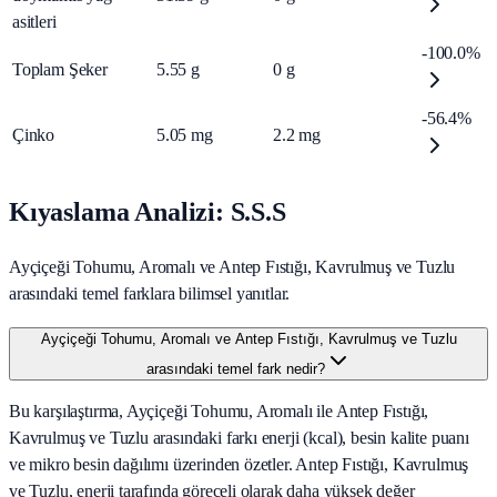
asitleri
-100.0%
Toplam Şeker
5.55
g
0
g
-56.4%
Çinko
5.05
mg
2.2
mg
Kıyaslama Analizi: S.S.S
Ayçiçeği Tohumu, Aromalı ve Antep Fıstığı, Kavrulmuş ve Tuzlu
arasındaki temel farklara bilimsel yanıtlar.
Ayçiçeği Tohumu, Aromalı ve Antep Fıstığı, Kavrulmuş ve Tuzlu
arasındaki temel fark nedir?
Bu karşılaştırma, Ayçiçeği Tohumu, Aromalı ile Antep Fıstığı,
Kavrulmuş ve Tuzlu arasındaki farkı enerji (kcal), besin kalite puanı
ve mikro besin dağılımı üzerinden özetler. Antep Fıstığı, Kavrulmuş
ve Tuzlu, enerji tarafında göreceli olarak daha yüksek değer