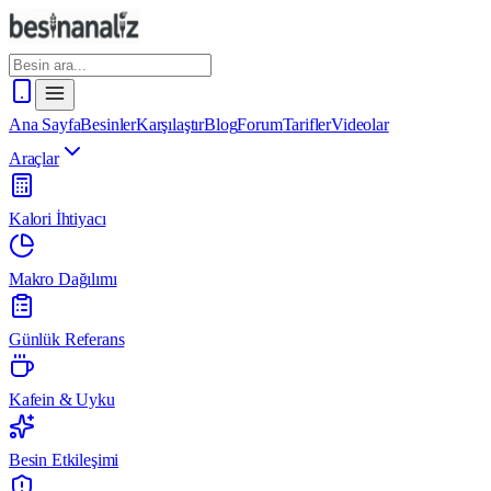
Ana Sayfa
Besinler
Karşılaştır
Blog
Forum
Tarifler
Videolar
Araçlar
Kalori İhtiyacı
Makro Dağılımı
Günlük Referans
Kafein & Uyku
Besin Etkileşimi