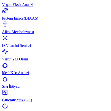
Vegan Eksik Analizi
Protein Emici (DIAAS)
Alkol Metabolizması
D Vitamini Sentezi
Vücut Yağ Oranı
İdeal Kilo Analizi
Sıvı İhtiyacı
Glisemik Yük (GL)