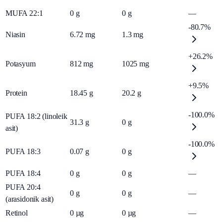
MUFA 22:1
0
g
0
g
—
-80.7%
Niasin
6.72
mg
1.3
mg
+26.2%
Potasyum
812
mg
1025
mg
+9.5%
Protein
18.45
g
20.2
g
-100.0%
PUFA 18:2 (linoleik
31.3
g
0
g
asit)
-100.0%
PUFA 18:3
0.07
g
0
g
PUFA 18:4
0
g
0
g
—
PUFA 20:4
0
g
0
g
—
(arasidonik asit)
Retinol
0
µg
0
µg
—