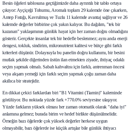
Besin öğeleri tablosuna geçtiğimizde daha ayrıntılı bir tablo ortaya
çıkıyor: Ayçiçeği Tohumu, Aromalı toplam 29 kalemde öne çıkarken,
Antep Fıstığı, Kavrulmuş ve Tuzlu 11 kalemde avantaj sağlıyor ve 26
kalemde değerler birbirine çok yakın kalıyor. Bu dağılım, "tek bir
kazanan" yaklaşımının günlük hayat için her zaman doğru olmadığını
gösterir. Gerçekte insanlar tek bir hedefle beslenmez; aynı anda enerji
dengesi, tokluk, sindirim, mikronutrient kalitesi ve bütçe gibi farklı
kriterleri düşünür. Dolayısıyla bu panelin doğru kullanımı, bir besini
mutlak şekilde diğerinden üstün ilan etmekten ziyade, ihtiyaç odaklı
seçim yapmak olmalı. Sabah kahvaltısı için farklı, antrenman öncesi
veya akşam yemeği için farklı seçim yapmak çoğu zaman daha
akıllıca bir stratejidir.
En dikkat çekici farklardan biri "B1 Vitamini (Tiamin)" kaleminde
görülüyor. Bu noktada yüzde fark +770.0% seviyesine ulaşıyor.
Yüzde farkların yüksek olması her zaman otomatik olarak "daha iyi"
anlamına gelmez; burada birim ve hedef birlikte düşünülmelidir.
Örneğin bazı öğelerde çok yüksek değerler herkese uygun
olmayabilir, bazı öğelerde ise küçük artışlar bile günlük ihtiyacı