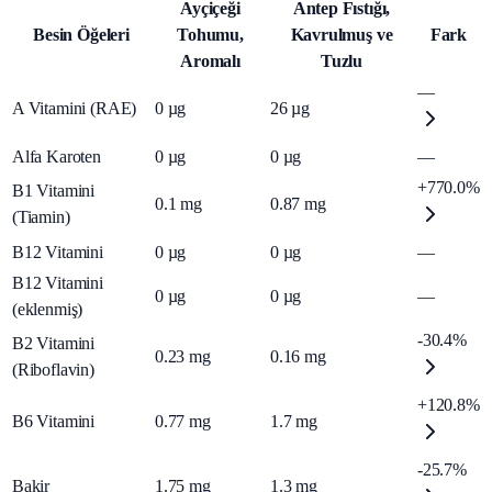
Ayçiçeği
Antep Fıstığı,
Besin Öğeleri
Tohumu,
Kavrulmuş ve
Fark
Aromalı
Tuzlu
—
A Vitamini (RAE)
0
µg
26
µg
Alfa Karoten
0
µg
0
µg
—
+770.0%
B1 Vitamini
0.1
mg
0.87
mg
(Tiamin)
B12 Vitamini
0
µg
0
µg
—
B12 Vitamini
0
µg
0
µg
—
(eklenmiş)
-30.4%
B2 Vitamini
0.23
mg
0.16
mg
(Riboflavin)
+120.8%
B6 Vitamini
0.77
mg
1.7
mg
-25.7%
Bakir
1.75
mg
1.3
mg