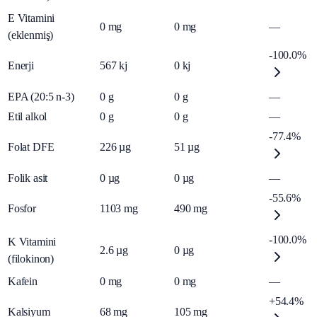
E Vitamini
0
mg
0
mg
—
(eklenmiş)
-100.0%
Enerji
567
kj
0
kj
EPA (20:5 n-3)
0
g
0
g
—
Etil alkol
0
g
0
g
—
-77.4%
Folat DFE
226
µg
51
µg
Folik asit
0
µg
0
µg
—
-55.6%
Fosfor
1103
mg
490
mg
-100.0%
K Vitamini
2.6
µg
0
µg
(filokinon)
Kafein
0
mg
0
mg
—
+54.4%
Kalsiyum
68
mg
105
mg