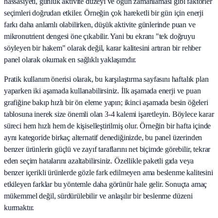
hassasiyeti, günlük aktivite düzeyi ve öğün zamanlaması gibi faktörler
seçimleri doğrudan etkiler. Örneğin çok hareketli bir gün için enerji
farkı daha anlamlı olabilirken, düşük aktivite günlerinde puan ve
mikronutrient dengesi öne çıkabilir. Yani bu ekranı "tek doğruyu
söyleyen bir hakem" olarak değil, karar kalitesini artıran bir rehber
panel olarak okumak en sağlıklı yaklaşımdır.
Pratik kullanım önerisi olarak, bu karşılaştırma sayfasını haftalık plan
yaparken iki aşamada kullanabilirsiniz. İlk aşamada enerji ve puan
grafiğine bakıp hızlı bir ön eleme yapın; ikinci aşamada besin öğeleri
tablosuna inerek size önemli olan 3-4 kalemi işaretleyin. Böylece karar
süreci hem hızlı hem de kişiselleştirilmiş olur. Örneğin bir hafta içinde
aynı kategoride birkaç alternatif denediğinizde, bu panel üzerinden
benzer ürünlerin güçlü ve zayıf taraflarını net biçimde görebilir, tekrar
eden seçim hatalarını azaltabilirsiniz. Özellikle paketli gıda veya
benzer içerikli ürünlerde gözle fark edilmeyen ama beslenme kalitesini
etkileyen farklar bu yöntemle daha görünür hale gelir. Sonuçta amaç
mükemmel değil, sürdürülebilir ve anlaşılır bir beslenme düzeni
kurmaktır.