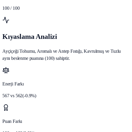
100
/ 100
Kıyaslama Analizi
Ayçiçeği Tohumu, Aromalı ve Antep Fıstığı, Kavrulmuş ve Tuzlu
aynı beslenme puanına (100) sahiptir.
Enerji Farkı
567
vs
562
(
-0.9
%)
Puan Farkı