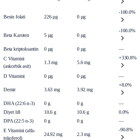
-100.0%
Besin folati
226
µg
0
µg
-100.0%
Beta Karoten
5
µg
0
µg
Beta kriptoksantin
0
µg
0
µg
—
+330.8%
C Vitamini
1.3
mg
5.6
mg
(askorbik asit)
D Vitamini
0
µg
0
µg
—
+8.0%
Demir
3.63
mg
3.92
mg
DHA (22:6 n-3)
0
g
0
g
—
Diyet lifi
10.6
g
10.6
g
0.0%
DPA (22:5 n-3)
0
g
0
g
—
-90.8%
E Vitamini (alfa-
24.92
mg
2.3
mg
tokoferol)