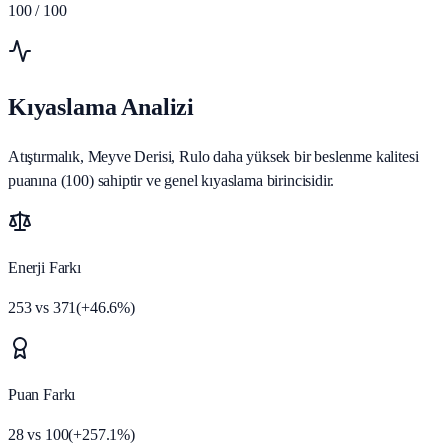
100
/ 100
Kıyaslama Analizi
Atıştırmalık, Meyve Derisi, Rulo daha yüksek bir beslenme kalitesi
puanına (100) sahiptir ve genel kıyaslama birincisidir.
Enerji Farkı
253
vs
371
(
+
46.6
%)
Puan Farkı
28
vs
100
(
+
257.1
%)