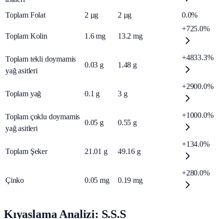
Toplam Folat
2
µg
2
µg
0.0%
+725.0%
Toplam Kolin
1.6
mg
13.2
mg
+4833.3%
Toplam tekli doymamis
0.03
g
1.48
g
yağ asitleri
+2900.0%
Toplam yağ
0.1
g
3
g
+1000.0%
Toplam çoklu doymamis
0.05
g
0.55
g
yağ asitleri
+134.0%
Toplam Şeker
21.01
g
49.16
g
+280.0%
Çinko
0.05
mg
0.19
mg
Kıyaslama Analizi: S.S.S