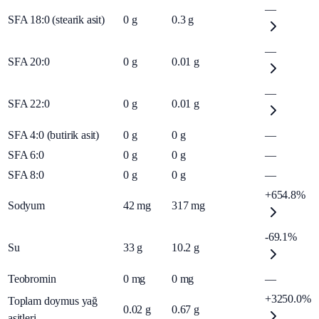
—
SFA 18:0 (stearik asit)
0
g
0.3
g
—
SFA 20:0
0
g
0.01
g
—
SFA 22:0
0
g
0.01
g
SFA 4:0 (butirik asit)
0
g
0
g
—
SFA 6:0
0
g
0
g
—
SFA 8:0
0
g
0
g
—
+654.8%
Sodyum
42
mg
317
mg
-69.1%
Su
33
g
10.2
g
Teobromin
0
mg
0
mg
—
+3250.0%
Toplam doymus yağ
0.02
g
0.67
g
asitleri