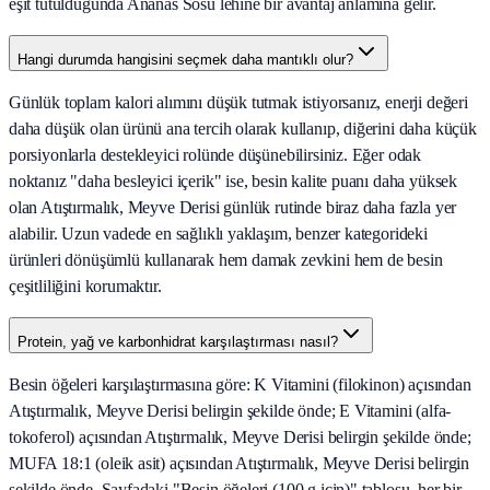
eşit tutulduğunda Ananas Sosu lehine bir avantaj anlamına gelir.
Hangi durumda hangisini seçmek daha mantıklı olur?
Günlük toplam kalori alımını düşük tutmak istiyorsanız, enerji değeri
daha düşük olan ürünü ana tercih olarak kullanıp, diğerini daha küçük
porsiyonlarla destekleyici rolünde düşünebilirsiniz. Eğer odak
noktanız "daha besleyici içerik" ise, besin kalite puanı daha yüksek
olan Atıştırmalık, Meyve Derisi günlük rutinde biraz daha fazla yer
alabilir. Uzun vadede en sağlıklı yaklaşım, benzer kategorideki
ürünleri dönüşümlü kullanarak hem damak zevkini hem de besin
çeşitliliğini korumaktır.
Protein, yağ ve karbonhidrat karşılaştırması nasıl?
Besin öğeleri karşılaştırmasına göre: K Vitamini (filokinon) açısından
Atıştırmalık, Meyve Derisi belirgin şekilde önde; E Vitamini (alfa-
tokoferol) açısından Atıştırmalık, Meyve Derisi belirgin şekilde önde;
MUFA 18:1 (oleik asit) açısından Atıştırmalık, Meyve Derisi belirgin
şekilde önde. Sayfadaki "Besin öğeleri (100 g için)" tablosu, her bir