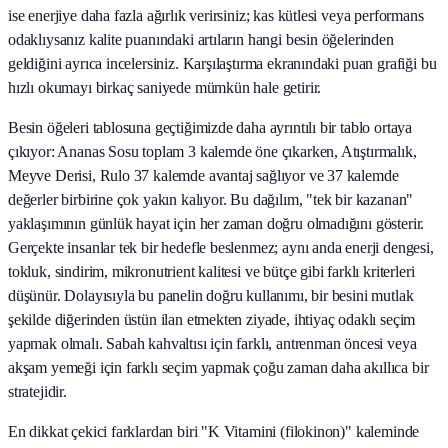
ise enerjiye daha fazla ağırlık verirsiniz; kas kütlesi veya performans
odaklıysanız kalite puanındaki artıların hangi besin öğelerinden
geldiğini ayrıca incelersiniz. Karşılaştırma ekranındaki puan grafiği bu
hızlı okumayı birkaç saniyede mümkün hale getirir.
Besin öğeleri tablosuna geçtiğimizde daha ayrıntılı bir tablo ortaya
çıkıyor: Ananas Sosu toplam 3 kalemde öne çıkarken, Atıştırmalık,
Meyve Derisi, Rulo 37 kalemde avantaj sağlıyor ve 37 kalemde
değerler birbirine çok yakın kalıyor. Bu dağılım, "tek bir kazanan"
yaklaşımının günlük hayat için her zaman doğru olmadığını gösterir.
Gerçekte insanlar tek bir hedefle beslenmez; aynı anda enerji dengesi,
tokluk, sindirim, mikronutrient kalitesi ve bütçe gibi farklı kriterleri
düşünür. Dolayısıyla bu panelin doğru kullanımı, bir besini mutlak
şekilde diğerinden üstün ilan etmekten ziyade, ihtiyaç odaklı seçim
yapmak olmalı. Sabah kahvaltısı için farklı, antrenman öncesi veya
akşam yemeği için farklı seçim yapmak çoğu zaman daha akıllıca bir
stratejidir.
En dikkat çekici farklardan biri "K Vitamini (filokinon)" kaleminde