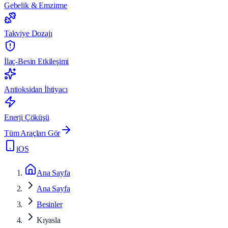
Gebelik & Emzirme
Takviye Dozajı
İlaç-Besin Etkileşimi
Antioksidan İhtiyacı
Enerji Çöküşü
Tüm Araçları Gör
iOS
Ana Sayfa
Ana Sayfa
Besinler
Kıyasla