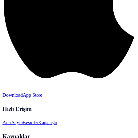
Download
App Store
Hızlı Erişim
Ana Sayfa
Besinler
Karşılaştır
Kaynaklar