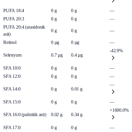
PUFA 18:4
0
g
0
g
—
PUFA 20:3
0
g
0
g
—
PUFA 20:4 (arasidonik
0
g
0
g
—
asit)
Retinol
0
µg
0
µg
—
-42.9%
Selenyum
0.7
µg
0.4
µg
SFA 10:0
0
g
0
g
—
SFA 12:0
0
g
0
g
—
—
SFA 14:0
0
g
0.01
g
SFA 15:0
0
g
0
g
—
+1600.0%
SFA 16:0 (palmitik asit)
0.02
g
0.34
g
SFA 17:0
0
g
0
g
—