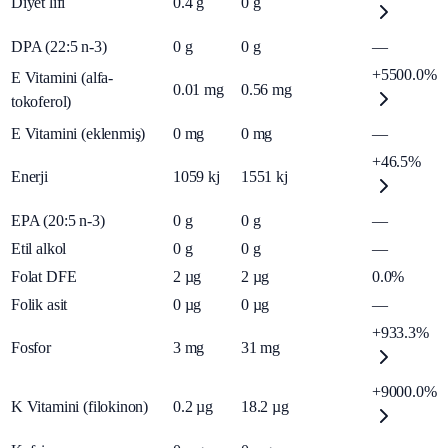
Diyet lifi
0.4
g
0
g
DPA (22:5 n-3)
0
g
0
g
—
+5500.0%
E Vitamini (alfa-
0.01
mg
0.56
mg
tokoferol)
E Vitamini (eklenmiş)
0
mg
0
mg
—
+46.5%
Enerji
1059
kj
1551
kj
EPA (20:5 n-3)
0
g
0
g
—
Etil alkol
0
g
0
g
—
Folat DFE
2
µg
2
µg
0.0%
Folik asit
0
µg
0
µg
—
+933.3%
Fosfor
3
mg
31
mg
+9000.0%
K Vitamini (filokinon)
0.2
µg
18.2
µg