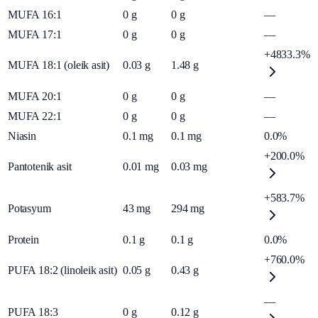
MUFA 16:1
0
g
0
g
—
MUFA 17:1
0
g
0
g
—
+4833.3%
MUFA 18:1 (oleik asit)
0.03
g
1.48
g
MUFA 20:1
0
g
0
g
—
MUFA 22:1
0
g
0
g
—
Niasin
0.1
mg
0.1
mg
0.0%
+200.0%
Pantotenik asit
0.01
mg
0.03
mg
+583.7%
Potasyum
43
mg
294
mg
Protein
0.1
g
0.1
g
0.0%
+760.0%
PUFA 18:2 (linoleik asit)
0.05
g
0.43
g
—
PUFA 18:3
0
g
0.12
g