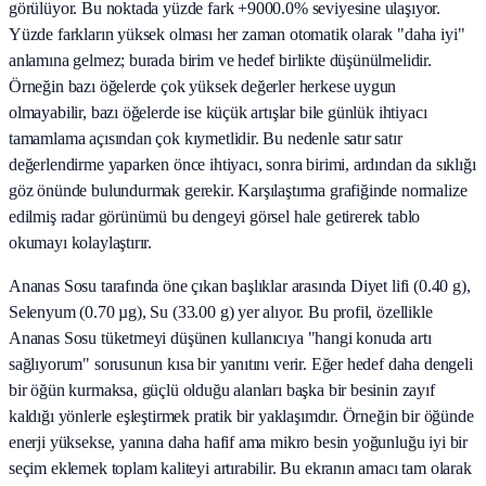
görülüyor. Bu noktada yüzde fark +9000.0% seviyesine ulaşıyor.
Yüzde farkların yüksek olması her zaman otomatik olarak "daha iyi"
anlamına gelmez; burada birim ve hedef birlikte düşünülmelidir.
Örneğin bazı öğelerde çok yüksek değerler herkese uygun
olmayabilir, bazı öğelerde ise küçük artışlar bile günlük ihtiyacı
tamamlama açısından çok kıymetlidir. Bu nedenle satır satır
değerlendirme yaparken önce ihtiyacı, sonra birimi, ardından da sıklığı
göz önünde bulundurmak gerekir. Karşılaştırma grafiğinde normalize
edilmiş radar görünümü bu dengeyi görsel hale getirerek tablo
okumayı kolaylaştırır.
Ananas Sosu tarafında öne çıkan başlıklar arasında Diyet lifi (0.40 g),
Selenyum (0.70 µg), Su (33.00 g) yer alıyor. Bu profil, özellikle
Ananas Sosu tüketmeyi düşünen kullanıcıya "hangi konuda artı
sağlıyorum" sorusunun kısa bir yanıtını verir. Eğer hedef daha dengeli
bir öğün kurmaksa, güçlü olduğu alanları başka bir besinin zayıf
kaldığı yönlerle eşleştirmek pratik bir yaklaşımdır. Örneğin bir öğünde
enerji yüksekse, yanına daha hafif ama mikro besin yoğunluğu iyi bir
seçim eklemek toplam kaliteyi artırabilir. Bu ekranın amacı tam olarak