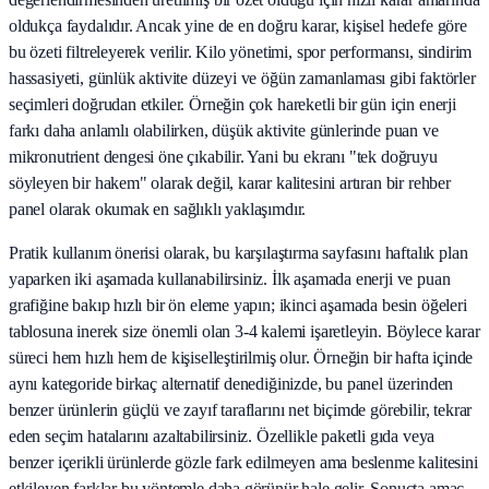
oldukça faydalıdır. Ancak yine de en doğru karar, kişisel hedefe göre
bu özeti filtreleyerek verilir. Kilo yönetimi, spor performansı, sindirim
hassasiyeti, günlük aktivite düzeyi ve öğün zamanlaması gibi faktörler
seçimleri doğrudan etkiler. Örneğin çok hareketli bir gün için enerji
farkı daha anlamlı olabilirken, düşük aktivite günlerinde puan ve
mikronutrient dengesi öne çıkabilir. Yani bu ekranı "tek doğruyu
söyleyen bir hakem" olarak değil, karar kalitesini artıran bir rehber
panel olarak okumak en sağlıklı yaklaşımdır.
Pratik kullanım önerisi olarak, bu karşılaştırma sayfasını haftalık plan
yaparken iki aşamada kullanabilirsiniz. İlk aşamada enerji ve puan
grafiğine bakıp hızlı bir ön eleme yapın; ikinci aşamada besin öğeleri
tablosuna inerek size önemli olan 3-4 kalemi işaretleyin. Böylece karar
süreci hem hızlı hem de kişiselleştirilmiş olur. Örneğin bir hafta içinde
aynı kategoride birkaç alternatif denediğinizde, bu panel üzerinden
benzer ürünlerin güçlü ve zayıf taraflarını net biçimde görebilir, tekrar
eden seçim hatalarını azaltabilirsiniz. Özellikle paketli gıda veya
benzer içerikli ürünlerde gözle fark edilmeyen ama beslenme kalitesini
etkileyen farklar bu yöntemle daha görünür hale gelir. Sonuçta amaç