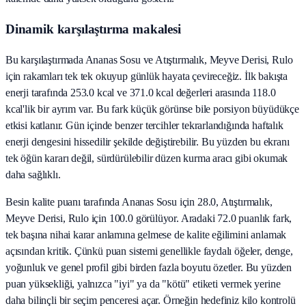
Dinamik karşılaştırma makalesi
Bu karşılaştırmada Ananas Sosu ve Atıştırmalık, Meyve Derisi, Rulo
için rakamları tek tek okuyup günlük hayata çevireceğiz. İlk bakışta
enerji tarafında 253.0 kcal ve 371.0 kcal değerleri arasında 118.0
kcal'lik bir ayrım var. Bu fark küçük görünse bile porsiyon büyüdükçe
etkisi katlanır. Gün içinde benzer tercihler tekrarlandığında haftalık
enerji dengesini hissedilir şekilde değiştirebilir. Bu yüzden bu ekranı
tek öğün kararı değil, sürdürülebilir düzen kurma aracı gibi okumak
daha sağlıklı.
Besin kalite puanı tarafında Ananas Sosu için 28.0, Atıştırmalık,
Meyve Derisi, Rulo için 100.0 görülüyor. Aradaki 72.0 puanlık fark,
tek başına nihai karar anlamına gelmese de kalite eğilimini anlamak
açısından kritik. Çünkü puan sistemi genellikle faydalı öğeler, denge,
yoğunluk ve genel profil gibi birden fazla boyutu özetler. Bu yüzden
puan yüksekliği, yalnızca "iyi" ya da "kötü" etiketi vermek yerine
daha bilinçli bir seçim penceresi açar. Örneğin hedefiniz kilo kontrolü