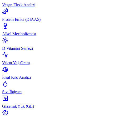
Vegan Eksik Analizi
Protein Emici (DIAAS)
Alkol Metabolizması
D Vitamini Sentezi
Vücut Yağ Oranı
İdeal Kilo Analizi
Sıvı İhtiyacı
Glisemik Yük (GL)