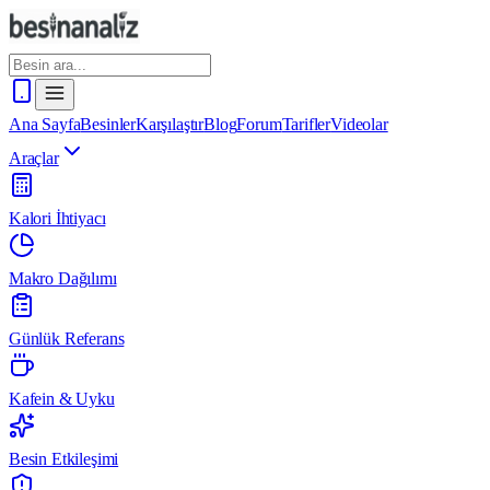
Ana Sayfa
Besinler
Karşılaştır
Blog
Forum
Tarifler
Videolar
Araçlar
Kalori İhtiyacı
Makro Dağılımı
Günlük Referans
Kafein & Uyku
Besin Etkileşimi