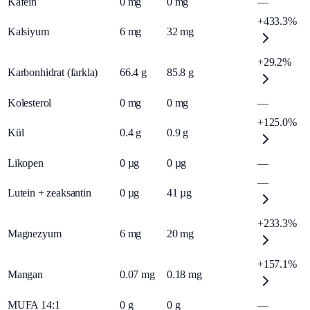
Kafein
0
mg
0
mg
—
+433.3%
Kalsiyum
6
mg
32
mg
+29.2%
Karbonhidrat (farkla)
66.4
g
85.8
g
Kolesterol
0
mg
0
mg
—
+125.0%
Kül
0.4
g
0.9
g
Likopen
0
µg
0
µg
—
—
Lutein + zeaksantin
0
µg
41
µg
+233.3%
Magnezyum
6
mg
20
mg
+157.1%
Mangan
0.07
mg
0.18
mg
MUFA 14:1
0
g
0
g
—