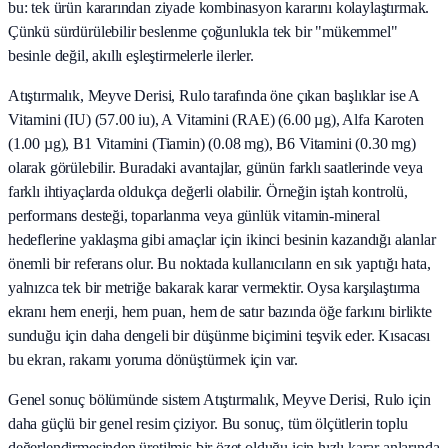
bu: tek ürün kararından ziyade kombinasyon kararını kolaylaştırmak.
Çünkü sürdürülebilir beslenme çoğunlukla tek bir "mükemmel"
besinle değil, akıllı eşleştirmelerle ilerler.
Atıştırmalık, Meyve Derisi, Rulo tarafında öne çıkan başlıklar ise A
Vitamini (IU) (57.00 iu), A Vitamini (RAE) (6.00 µg), Alfa Karoten
(1.00 µg), B1 Vitamini (Tiamin) (0.08 mg), B6 Vitamini (0.30 mg)
olarak görülebilir. Buradaki avantajlar, günün farklı saatlerinde veya
farklı ihtiyaçlarda oldukça değerli olabilir. Örneğin iştah kontrolü,
performans desteği, toparlanma veya günlük vitamin-mineral
hedeflerine yaklaşma gibi amaçlar için ikinci besinin kazandığı alanlar
önemli bir referans olur. Bu noktada kullanıcıların en sık yaptığı hata,
yalnızca tek bir metriğe bakarak karar vermektir. Oysa karşılaştırma
ekranı hem enerji, hem puan, hem de satır bazında öğe farkını birlikte
sunduğu için daha dengeli bir düşünme biçimini teşvik eder. Kısacası
bu ekran, rakamı yoruma dönüştürmek için var.
Genel sonuç bölümünde sistem Atıştırmalık, Meyve Derisi, Rulo için
daha güçlü bir genel resim çiziyor. Bu sonuç, tüm ölçütlerin toplu
değerlendirmesinden üretilmiş bir özet olduğu için hızlı karar anlarında