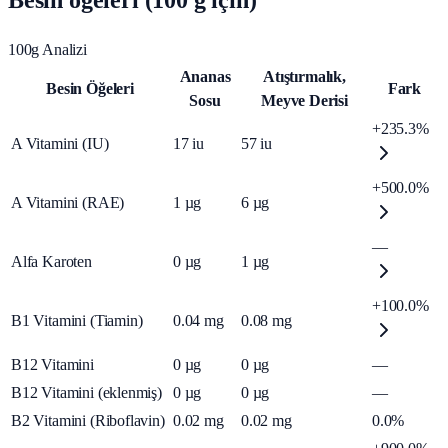
Besin öğeleri (100 g için)
100g Analizi
Ananas
Atıştırmalık,
Besin Öğeleri
Fark
Sosu
Meyve Derisi
+235.3%
A Vitamini (IU)
17
iu
57
iu
+500.0%
A Vitamini (RAE)
1
µg
6
µg
—
Alfa Karoten
0
µg
1
µg
+100.0%
B1 Vitamini (Tiamin)
0.04
mg
0.08
mg
B12 Vitamini
0
µg
0
µg
—
B12 Vitamini (eklenmiş)
0
µg
0
µg
—
B2 Vitamini (Riboflavin)
0.02
mg
0.02
mg
0.0%