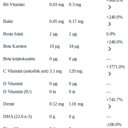
+900.0%
B6 Vitamini
0.03
mg
0.3
mg
+240.0%
Bakir
0.05
mg
0.17
mg
Besin folati
2
µg
2
µg
0.0%
+240.0%
Beta Karoten
10
µg
34
µg
Beta kriptoksantin
0
µg
0
µg
—
+3771.0%
C Vitamini (askorbik asit)
3.1
mg
120
mg
D Vitamini
0
µg
0
µg
—
D Vitamini (IU)
0
iu
0
iu
—
+741.7%
Demir
0.12
mg
1.01
mg
DHA (22:6 n-3)
0
g
0
g
—
-100.0%