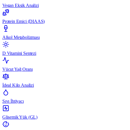
Vegan Eksik Analizi
Protein Emici (DIAAS)
Alkol Metabolizması
D Vitamini Sentezi
Vücut Yağ Oranı
İdeal Kilo Analizi
Sıvı İhtiyacı
Glisemik Yük (GL)