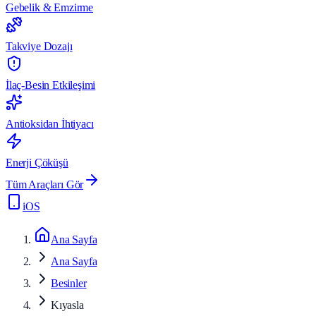
Gebelik & Emzirme
Takviye Dozajı
İlaç-Besin Etkileşimi
Antioksidan İhtiyacı
Enerji Çöküşü
Tüm Araçları Gör
iOS
Ana Sayfa
Ana Sayfa
Besinler
Kıyasla