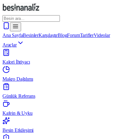
Ana Sayfa
Besinler
Karşılaştır
Blog
Forum
Tarifler
Videolar
Araçlar
Kalori İhtiyacı
Makro Dağılımı
Günlük Referans
Kafein & Uyku
Besin Etkileşimi