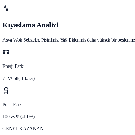
Kıyaslama Analizi
Asya Wok Sebzeler, Pişirilmiş, Yağ Eklenmiş daha yüksek bir beslenme ka
Enerji Farkı
71
vs
58
(
-18.3
%)
Puan Farkı
100
vs
99
(
-1.0
%)
GENEL KAZANAN