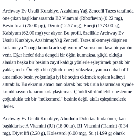
Archway Ev Usulü Kurabiye, Azaltılmış Yağ Zencefil Tazes tarafında
öne çıkan başlıklar arasında B2 Vitamini (Riboflavin) (0.22 mg),
Besin folati (76.00 µg), Demir (12.57 mg), Enerji (1773.00 kj),
Kalsiyum (62.00 mg) yer alıyor. Bu profil, özellikle Archway Ev
Usulü Kurabiye, Azaltılmış Yağ Zencefil Tazes tüketmeyi düşünen
kullanıcıya "hangi konuda artı sağlıyorum" sorusunun kısa bir yanıtını
verir. Eğer hedef daha dengeli bir öğün kurmaksa, güçlü olduğu
alanları başka bir besinin zayıf kaldığı yönlerle eşleştirmek pratik bir
yaklaşımdır. Örneğin bir öğünde enerji yüksekse, yanına daha hafif
ama mikro besin yoğunluğu iyi bir seçim eklemek toplam kaliteyi
artırabilir. Bu ekranın amacı tam olarak bu: tek ürün kararından ziyade
kombinasyon kararını kolaylaştırmak. Çünkü sürdürülebilir beslenme
çoğunlukla tek bir "mükemmel" besinle değil, akıllı eşleştirmelerle
ilerler.
Archway Ev Usulü Kurabiye, Ahududu Dolu tarafında öne çıkan
başlıklar ise A Vitamini (IU) (18.00 iu), B1 Vitamini (Tiamin) (0.34
mg), Diyet lifi (2.20 g), Kolesterol (6.00 mg), Su (14.99 g) olarak