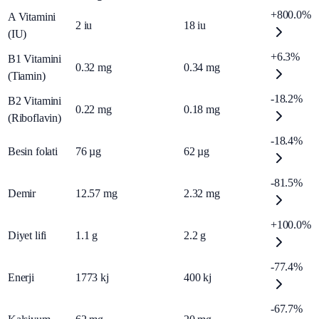
+800.0%
A Vitamini
2
iu
18
iu
(IU)
+6.3%
B1 Vitamini
0.32
mg
0.34
mg
(Tiamin)
-18.2%
B2 Vitamini
0.22
mg
0.18
mg
(Riboflavin)
-18.4%
Besin folati
76
µg
62
µg
-81.5%
Demir
12.57
mg
2.32
mg
+100.0%
Diyet lifi
1.1
g
2.2
g
-77.4%
Enerji
1773
kj
400
kj
-67.7%