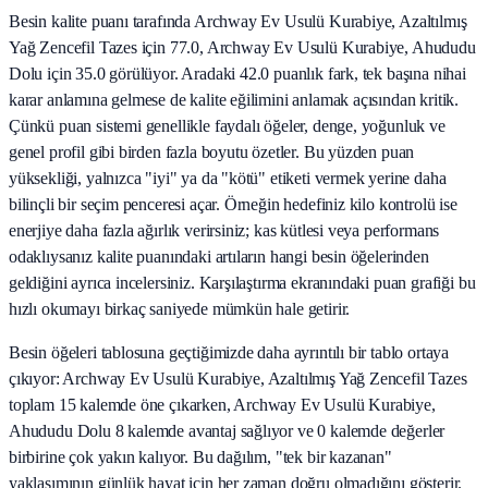
Besin kalite puanı tarafında Archway Ev Usulü Kurabiye, Azaltılmış
Yağ Zencefil Tazes için 77.0, Archway Ev Usulü Kurabiye, Ahududu
Dolu için 35.0 görülüyor. Aradaki 42.0 puanlık fark, tek başına nihai
karar anlamına gelmese de kalite eğilimini anlamak açısından kritik.
Çünkü puan sistemi genellikle faydalı öğeler, denge, yoğunluk ve
genel profil gibi birden fazla boyutu özetler. Bu yüzden puan
yüksekliği, yalnızca "iyi" ya da "kötü" etiketi vermek yerine daha
bilinçli bir seçim penceresi açar. Örneğin hedefiniz kilo kontrolü ise
enerjiye daha fazla ağırlık verirsiniz; kas kütlesi veya performans
odaklıysanız kalite puanındaki artıların hangi besin öğelerinden
geldiğini ayrıca incelersiniz. Karşılaştırma ekranındaki puan grafiği bu
hızlı okumayı birkaç saniyede mümkün hale getirir.
Besin öğeleri tablosuna geçtiğimizde daha ayrıntılı bir tablo ortaya
çıkıyor: Archway Ev Usulü Kurabiye, Azaltılmış Yağ Zencefil Tazes
toplam 15 kalemde öne çıkarken, Archway Ev Usulü Kurabiye,
Ahududu Dolu 8 kalemde avantaj sağlıyor ve 0 kalemde değerler
birbirine çok yakın kalıyor. Bu dağılım, "tek bir kazanan"
yaklaşımının günlük hayat için her zaman doğru olmadığını gösterir.