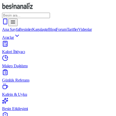
Ana Sayfa
Besinler
Karşılaştır
Blog
Forum
Tarifler
Videolar
Araçlar
Kalori İhtiyacı
Makro Dağılımı
Günlük Referans
Kafein & Uyku
Besin Etkileşimi