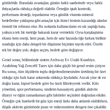
görülebilir. Buradaki avantajlar, günün farklı saatlerinde veya farklı
ihtiyaçlarda oldukça değerli olabilir. Örneğin iştah kontrolü,
performans desteği, toparlanma veya günlük vitamin-mineral
hedeflerine yaklaşma gibi amaçlar için ikinci besinin kazandığı alanlar
önemli bir referans olur. Bu noktada kullanıcıların en sık yaptığı hata,
yalnızca tek bir metriğe bakarak karar vermektir. Oysa karşılaştırma
ekranı hem enerji, hem puan, hem de satır bazında öğe farkını birlikte
sunduğu için daha dengeli bir düşünme biçimini teşvik eder. Özetle
tek bir doğru yok; doğru seçim, hedefe göre değişiyor.
Genel sonuç bölümünde sistem Archway Ev Usulü Kurabiye,
Azaltılmış Yağ Zencefil Tazes için daha güçlü bir genel resim çiziyor.
Bu sonuç, tüm ölçütlerin toplu değerlendirmesinden üretilmiş bir özet
olduğu için hızlı karar anlarında oldukça faydalıdır. Ancak yine de en
doğru karar, kişisel hedefe göre bu özeti filtreleyerek verilir. Kilo
yönetimi, spor performansı, sindirim hassasiyeti, günlük aktivite
düzeyi ve öğün zamanlaması gibi faktörler seçimleri doğrudan etkiler.
Örneğin çok hareketli bir gün için enerji farkı daha anlamlı olabilirken,
düşük aktivite günlerinde puan ve mikronutrient dengesi öne çıkabilir.