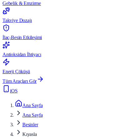
Gebelik & Emzirme
Takviye Dozajı
İlaç-Besin Etkileşimi
Antioksidan İhtiyacı
Enerji Çöküşü
Tüm Araçları Gör
iOS
Ana Sayfa
Ana Sayfa
Besinler
Kıyasla