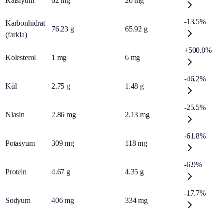
Kalsiyum
62
mg
20
mg
-13.5%
Karbonhidrat
76.23
g
65.92
g
(farkla)
+500.0%
Kolesterol
1
mg
6
mg
-46.2%
Kül
2.75
g
1.48
g
-25.5%
Niasin
2.86
mg
2.13
mg
-61.8%
Potasyum
309
mg
118
mg
-6.9%
Protein
4.67
g
4.35
g
-17.7%
Sodyum
406
mg
334
mg