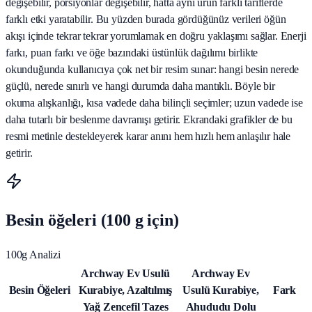
değişebilir, porsiyonlar değişebilir, hatta aynı ürün farklı tariflerde
farklı etki yaratabilir. Bu yüzden burada gördüğünüz verileri öğün
akışı içinde tekrar tekrar yorumlamak en doğru yaklaşımı sağlar. Enerji
farkı, puan farkı ve öğe bazındaki üstünlük dağılımı birlikte
okunduğunda kullanıcıya çok net bir resim sunar: hangi besin nerede
güçlü, nerede sınırlı ve hangi durumda daha mantıklı. Böyle bir
okuma alışkanlığı, kısa vadede daha bilinçli seçimler; uzun vadede ise
daha tutarlı bir beslenme davranışı getirir. Ekrandaki grafikler de bu
resmi metinle destekleyerek karar anını hem hızlı hem anlaşılır hale
getirir.
Besin öğeleri (100 g için)
100g Analizi
Archway Ev Usulü
Archway Ev
Besin Öğeleri
Kurabiye, Azaltılmış
Usulü Kurabiye,
Fark
Yağ Zencefil Tazes
Ahududu Dolu