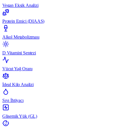
Vegan Eksik Analizi
Protein Emici (DIAAS)
Alkol Metabolizması
D Vitamini Sentezi
Vücut Yağ Oranı
İdeal Kilo Analizi
Sıvı İhtiyacı
Glisemik Yük (GL)