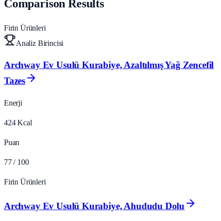
Comparison Results
Firin Ürünleri
Analiz Birincisi
Archway Ev Usulü Kurabiye, Azaltılmış Yağ Zencefil
Tazes
Enerji
424
Kcal
Puan
77
/ 100
Firin Ürünleri
Archway Ev Usulü Kurabiye, Ahududu Dolu