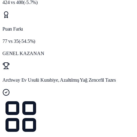
424
vs
400
(
-5.7
%)
Puan Farkı
77
vs
35
(
-54.5
%)
GENEL KAZANAN
Archway Ev Usulü Kurabiye, Azaltılmış Yağ Zencefil Tazes