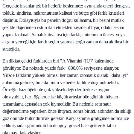
Gerçekte insanlar tek bir hedefle beslenmez; aynı anda enerji dengesi,
tokluk, sindirim, mikronutrient kalitesi ve bütçe gibi farklı kriterleri
düşünür. Dolayısıyla bu panelin doğru kullanımı, bir besini mutlak
şekilde diğerinden üstün ilan etmekten ziyade, ihtiyaç odaklı seçim
yapmak olmalı. Sabah kahvaltısı için farklı, antrenman öncesi veya
akşam yemeği için farklı seçim yapmak çoğu zaman daha akıllıca bir
stratejidir.
En dikkat çekici farklardan biri "A Vitamini (IU)" kaleminde
görülüyor. Bu noktada yüzde fark +800.0% seviyesine ulaşıyor.
Yüzde farkların yüksek olması her zaman otomatik olarak "daha iyi"
anlamına gelmez; burada birim ve hedef birlikte düşünülmelidir.
Örneğin bazı öğelerde çok yüksek değerler herkese uygun
olmayabilir, bazı öğelerde ise küçük artışlar bile günlük ihtiyacı
tamamlama açısından çok kıymetlidir. Bu nedenle satır satır
değerlendirme yaparken önce ihtiyacı, sonra birimi, ardından da sıklığı
göz önünde bulundurmak gerekir. Karşılaştırma grafiğinde normalize
edilmiş radar görünümü bu dengeyi görsel hale getirerek tablo
okumayı kolaylaştırır.