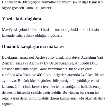
Her eksen 0-100 ölçeğine normalize edilmiştir; şeklin dışa taşması o
öğede göreceli üstünlüğü gösterir.
Yüzde fark dağılımı
Mavi/yeşil çubuklar birinci besinin, turuncu çubuklar ikinci besinin o
kalemde daha yüksek olduğunu gösterir.
Dinamik karşılaştırma makalesi
Bu ekranın amacı net: Archway Ev Usulü Kurabiye, Azaltılmış Yağ
Zencefil Tazes ve Archway Ev Usulü Kurabiye, Ahududu Dolu
arasında hızlı ama doğru karar verebilmeniz. İlk bakışta enerji
tarafında 424.0 kcal ve 400.0 kcal değerleri arasında 24.0 kcal'lik bir
ayrım var. Bu fark küçük görünse bile porsiyon büyüdükçe etkisi
katlanır. Gün içinde benzer tercihler tekrarlandığında haftalık enerji
dengesini hissedilir şekilde değiştirebilir. Bu yüzden bu ekranı tek
öğün kararı değil, sürdürülebilir düzen kurma aracı gibi okumak daha
sağlıklı.