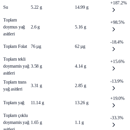
+187.2%
Su
5.22
g
14.99
g
Toplam
+98.5%
doymus yağ
2.6
g
5.16
g
asitleri
-18.4%
Toplam Folat
76
µg
62
µg
Toplam tekli
+15.6%
doymamis yağ
3.58
g
4.14
g
asitleri
-13.9%
Toplam trans
3.31
g
2.85
g
yağ asitleri
+19.0%
Toplam yağ
11.14
g
13.26
g
Toplam çoklu
-33.3%
doymamis yağ
1.65
g
1.1
g
asitleri