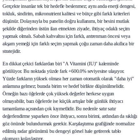
Gerçekte insanlar tek bir hedefle beslenmez; aynı anda enerji dengesi,
tokluk, sindirim, mikronutrient kalitesi ve bütçe gibi farklı kriterleri
düşünür. Dolayısıyla bu panelin doğru kullanımı, bir besini mutlak
şekilde diğerinden üstün ilan etmekten ziyade, ihtiyaç odaklı seçim
yapmak olmalı. Sabah kahvaltısı için farklı, antrenman öncesi veya
akşam yemeği için farklı seçim yapmak çoğu zaman daha akıllıca bir
stratejidir.
En dikkat çekici farklardan biri "A Vitamini (IU)" kaleminde
görülüyor. Bu noktada yüzde fark +600.0% seviyesine ulaşıyor.
Yüzde farkların yüksek olması her zaman otomatik olarak "daha iyi"
anlamına gelmez; burada birim ve hedef birlikte düşünülmelidir.
Örneğin bazı öğelerde çok yüksek değerler herkese uygun
olmayabilir, bazı öğelerde ise küçük artışlar bile günlük ihtiyacı
tamamlama açısından çok kıymetlidir. Bu nedenle satır satır
değerlendirme yaparken önce ihtiyacı, sonra birimi, ardından da sıklığı
göz önünde bulundurmak gerekir. Karşılaştırma grafiğinde normalize
edilmiş radar görünümü bu dengeyi görsel hale getirerek tablo
okumayı kolaylaştırır.