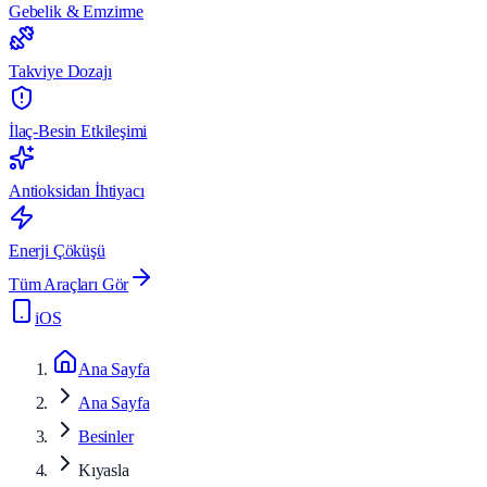
Gebelik & Emzirme
Takviye Dozajı
İlaç-Besin Etkileşimi
Antioksidan İhtiyacı
Enerji Çöküşü
Tüm Araçları Gör
iOS
Ana Sayfa
Ana Sayfa
Besinler
Kıyasla