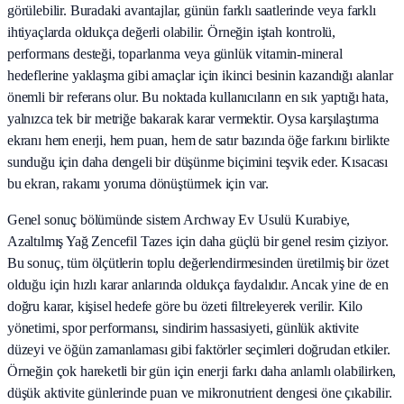
görülebilir. Buradaki avantajlar, günün farklı saatlerinde veya farklı
ihtiyaçlarda oldukça değerli olabilir. Örneğin iştah kontrolü,
performans desteği, toparlanma veya günlük vitamin-mineral
hedeflerine yaklaşma gibi amaçlar için ikinci besinin kazandığı alanlar
önemli bir referans olur. Bu noktada kullanıcıların en sık yaptığı hata,
yalnızca tek bir metriğe bakarak karar vermektir. Oysa karşılaştırma
ekranı hem enerji, hem puan, hem de satır bazında öğe farkını birlikte
sunduğu için daha dengeli bir düşünme biçimini teşvik eder. Kısacası
bu ekran, rakamı yoruma dönüştürmek için var.
Genel sonuç bölümünde sistem Archway Ev Usulü Kurabiye,
Azaltılmış Yağ Zencefil Tazes için daha güçlü bir genel resim çiziyor.
Bu sonuç, tüm ölçütlerin toplu değerlendirmesinden üretilmiş bir özet
olduğu için hızlı karar anlarında oldukça faydalıdır. Ancak yine de en
doğru karar, kişisel hedefe göre bu özeti filtreleyerek verilir. Kilo
yönetimi, spor performansı, sindirim hassasiyeti, günlük aktivite
düzeyi ve öğün zamanlaması gibi faktörler seçimleri doğrudan etkiler.
Örneğin çok hareketli bir gün için enerji farkı daha anlamlı olabilirken,
düşük aktivite günlerinde puan ve mikronutrient dengesi öne çıkabilir.