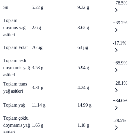
+78.5%
Su
5.22
g
9.32
g
Toplam
+39.2%
doymus yağ
2.6
g
3.62
g
asitleri
-17.1%
Toplam Folat
76
µg
63
µg
Toplam tekli
+65.9%
doymamis yağ
3.58
g
5.94
g
asitleri
+28.1%
Toplam trans
3.31
g
4.24
g
yağ asitleri
+34.6%
Toplam yağ
11.14
g
14.99
g
Toplam çoklu
-28.5%
doymamis yağ
1.65
g
1.18
g
asitleri