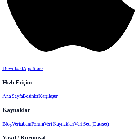
Download
App Store
Hızlı Erişim
Ana Sayfa
Besinler
Karşılaştır
Kaynaklar
Blog
Veritabanı
Forum
Veri Kaynakları
Veri Seti (Dataset)
Yasal / Kurumsal