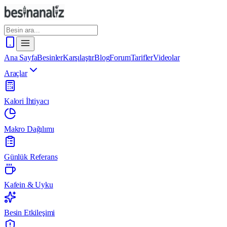
Ana Sayfa
Besinler
Karşılaştır
Blog
Forum
Tarifler
Videolar
Araçlar
Kalori İhtiyacı
Makro Dağılımı
Günlük Referans
Kafein & Uyku
Besin Etkileşimi