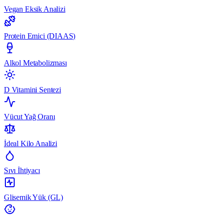
Vegan Eksik Analizi
Protein Emici (DIAAS)
Alkol Metabolizması
D Vitamini Sentezi
Vücut Yağ Oranı
İdeal Kilo Analizi
Sıvı İhtiyacı
Glisemik Yük (GL)