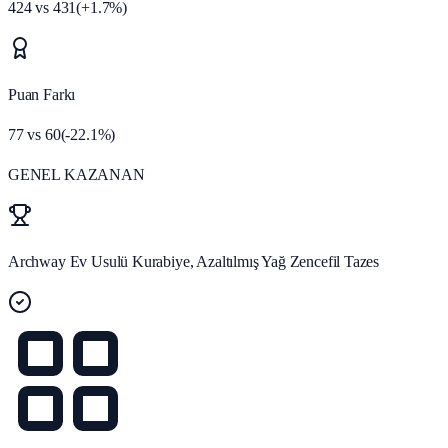
424
vs
431
(
+
1.7
%)
Puan Farkı
77
vs
60
(
-22.1
%)
GENEL KAZANAN
Archway Ev Usulü Kurabiye, Azaltılmış Yağ Zencefil Tazes