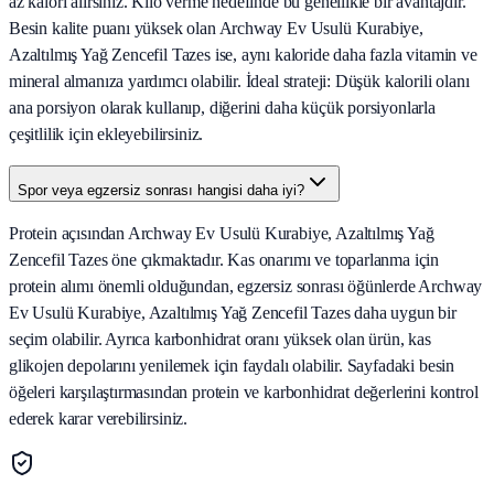
az kalori alırsınız. Kilo verme hedefinde bu genellikle bir avantajdır.
Besin kalite puanı yüksek olan Archway Ev Usulü Kurabiye,
Azaltılmış Yağ Zencefil Tazes ise, aynı kaloride daha fazla vitamin ve
mineral almanıza yardımcı olabilir. İdeal strateji: Düşük kalorili olanı
ana porsiyon olarak kullanıp, diğerini daha küçük porsiyonlarla
çeşitlilik için ekleyebilirsiniz.
Spor veya egzersiz sonrası hangisi daha iyi?
Protein açısından Archway Ev Usulü Kurabiye, Azaltılmış Yağ
Zencefil Tazes öne çıkmaktadır. Kas onarımı ve toparlanma için
protein alımı önemli olduğundan, egzersiz sonrası öğünlerde Archway
Ev Usulü Kurabiye, Azaltılmış Yağ Zencefil Tazes daha uygun bir
seçim olabilir. Ayrıca karbonhidrat oranı yüksek olan ürün, kas
glikojen depolarını yenilemek için faydalı olabilir. Sayfadaki besin
öğeleri karşılaştırmasından protein ve karbonhidrat değerlerini kontrol
ederek karar verebilirsiniz.