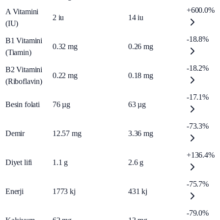
+600.0%
A Vitamini
2
iu
14
iu
(IU)
-18.8%
B1 Vitamini
0.32
mg
0.26
mg
(Tiamin)
-18.2%
B2 Vitamini
0.22
mg
0.18
mg
(Riboflavin)
-17.1%
Besin folati
76
µg
63
µg
-73.3%
Demir
12.57
mg
3.36
mg
+136.4%
Diyet lifi
1.1
g
2.6
g
-75.7%
Enerji
1773
kj
431
kj
-79.0%