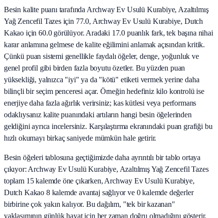
Besin kalite puanı tarafında Archway Ev Usulü Kurabiye, Azaltılmış
Yağ Zencefil Tazes için 77.0, Archway Ev Usulü Kurabiye, Dutch
Kakao için 60.0 görülüyor. Aradaki 17.0 puanlık fark, tek başına nihai
karar anlamına gelmese de kalite eğilimini anlamak açısından kritik.
Çünkü puan sistemi genellikle faydalı öğeler, denge, yoğunluk ve
genel profil gibi birden fazla boyutu özetler. Bu yüzden puan
yüksekliği, yalnızca "iyi" ya da "kötü" etiketi vermek yerine daha
bilinçli bir seçim penceresi açar. Örneğin hedefiniz kilo kontrolü ise
enerjiye daha fazla ağırlık verirsiniz; kas kütlesi veya performans
odaklıysanız kalite puanındaki artıların hangi besin öğelerinden
geldiğini ayrıca incelersiniz. Karşılaştırma ekranındaki puan grafiği bu
hızlı okumayı birkaç saniyede mümkün hale getirir.
Besin öğeleri tablosuna geçtiğimizde daha ayrıntılı bir tablo ortaya
çıkıyor: Archway Ev Usulü Kurabiye, Azaltılmış Yağ Zencefil Tazes
toplam 15 kalemde öne çıkarken, Archway Ev Usulü Kurabiye,
Dutch Kakao 8 kalemde avantaj sağlıyor ve 0 kalemde değerler
birbirine çok yakın kalıyor. Bu dağılım, "tek bir kazanan"
yaklaşımının günlük hayat için her zaman doğru olmadığını gösterir.