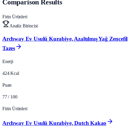
Comparison Results
Firin Ürünleri
Analiz Birincisi
Archway Ev Usulü Kurabiye, Azaltılmış Yağ Zencefil
Tazes
Enerji
424
Kcal
Puan
77
/ 100
Firin Ürünleri
Archway Ev Usulü Kurabiye, Dutch Kakao