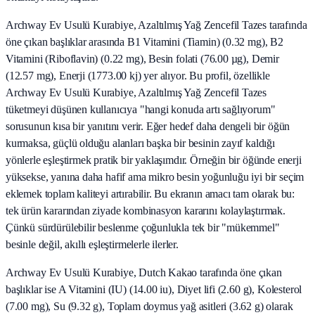
Archway Ev Usulü Kurabiye, Azaltılmış Yağ Zencefil Tazes tarafında
öne çıkan başlıklar arasında B1 Vitamini (Tiamin) (0.32 mg), B2
Vitamini (Riboflavin) (0.22 mg), Besin folati (76.00 µg), Demir
(12.57 mg), Enerji (1773.00 kj) yer alıyor. Bu profil, özellikle
Archway Ev Usulü Kurabiye, Azaltılmış Yağ Zencefil Tazes
tüketmeyi düşünen kullanıcıya "hangi konuda artı sağlıyorum"
sorusunun kısa bir yanıtını verir. Eğer hedef daha dengeli bir öğün
kurmaksa, güçlü olduğu alanları başka bir besinin zayıf kaldığı
yönlerle eşleştirmek pratik bir yaklaşımdır. Örneğin bir öğünde enerji
yüksekse, yanına daha hafif ama mikro besin yoğunluğu iyi bir seçim
eklemek toplam kaliteyi artırabilir. Bu ekranın amacı tam olarak bu:
tek ürün kararından ziyade kombinasyon kararını kolaylaştırmak.
Çünkü sürdürülebilir beslenme çoğunlukla tek bir "mükemmel"
besinle değil, akıllı eşleştirmelerle ilerler.
Archway Ev Usulü Kurabiye, Dutch Kakao tarafında öne çıkan
başlıklar ise A Vitamini (IU) (14.00 iu), Diyet lifi (2.60 g), Kolesterol
(7.00 mg), Su (9.32 g), Toplam doymus yağ asitleri (3.62 g) olarak