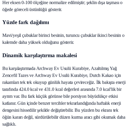
Her eksen 0-100 ölçeğine normalize edilmiştir; şeklin dışa taşması o
öğede göreceli üstünlüğü gösterir.
Yüzde fark dağılımı
Mavi/yeşil çubuklar birinci besinin, turuncu çubuklar ikinci besinin o
kalemde daha yüksek olduğunu gösterir.
Dinamik karşılaştırma makalesi
Bu karşılaştırmada Archway Ev Usulü Kurabiye, Azaltılmış Yağ
Zencefil Tazes ve Archway Ev Usulü Kurabiye, Dutch Kakao için
rakamları tek tek okuyup günlük hayata çevireceğiz. İlk bakışta enerji
tarafında 424.0 kcal ve 431.0 kcal değerleri arasında 7.0 kcal'lik bir
ayrım var. Bu fark küçük görünse bile porsiyon büyüdükçe etkisi
katlanır. Gün içinde benzer tercihler tekrarlandığında haftalık enerji
dengesini hissedilir şekilde değiştirebilir. Bu yüzden bu ekranı tek
öğün kararı değil, sürdürülebilir düzen kurma aracı gibi okumak daha
sağlıklı.