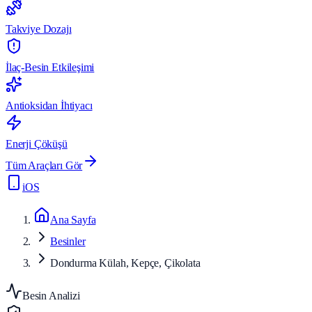
Takviye Dozajı
İlaç-Besin Etkileşimi
Antioksidan İhtiyacı
Enerji Çöküşü
Tüm Araçları Gör
iOS
Ana Sayfa
Besinler
Dondurma Külah, Kepçe, Çikolata
Besin Analizi