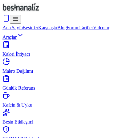
Ana Sayfa
Besinler
Karşılaştır
Blog
Forum
Tarifler
Videolar
Araçlar
Kalori İhtiyacı
Makro Dağılımı
Günlük Referans
Kafein & Uyku
Besin Etkileşimi