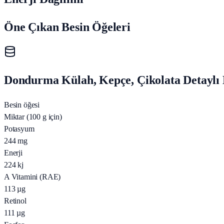
Öne Çıkan Besin Öğeleri
Dondurma Külah, Kepçe, Çikolata Detaylı 
Besin öğesi
Miktar (100 g için)
Potasyum
244
mg
Enerji
224
kj
A Vitamini (RAE)
113
µg
Retinol
111
µg