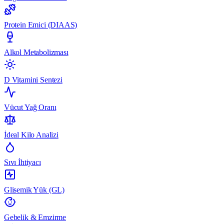
Protein Emici (DIAAS)
Alkol Metabolizması
D Vitamini Sentezi
Vücut Yağ Oranı
İdeal Kilo Analizi
Sıvı İhtiyacı
Glisemik Yük (GL)
Gebelik & Emzirme