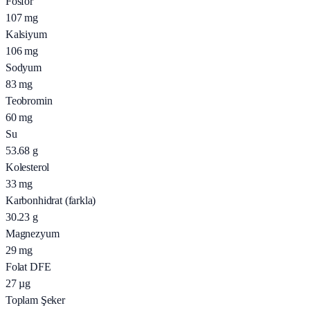
Fosfor
107
mg
Kalsiyum
106
mg
Sodyum
83
mg
Teobromin
60
mg
Su
53.68
g
Kolesterol
33
mg
Karbonhidrat (farkla)
30.23
g
Magnezyum
29
mg
Folat DFE
27
µg
Toplam Şeker