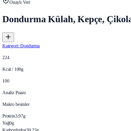
Onaylı Veri
Dondurma Külah, Kepçe, Çikol
Kategori
:
Dondurma
224
Kcal / 100g
100
Analiz Puanı
Makro besinler
Protein
3.97
g
Yağ
0
g
Karbonhidrat
30.23
g