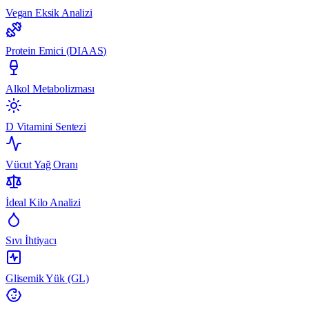
Vegan Eksik Analizi
Protein Emici (DIAAS)
Alkol Metabolizması
D Vitamini Sentezi
Vücut Yağ Oranı
İdeal Kilo Analizi
Sıvı İhtiyacı
Glisemik Yük (GL)