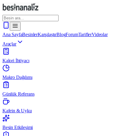
Ana Sayfa
Besinler
Karşılaştır
Blog
Forum
Tarifler
Videolar
Araçlar
Kalori İhtiyacı
Makro Dağılımı
Günlük Referans
Kafein & Uyku
Besin Etkileşimi