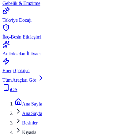
Gebelik & Emzirme
Takviye Dozajı
İlaç-Besin Etkileşimi
Antioksidan İhtiyacı
Enerji Çöküşü
Tüm Araçları Gör
iOS
Ana Sayfa
Ana Sayfa
Besinler
Kıyasla