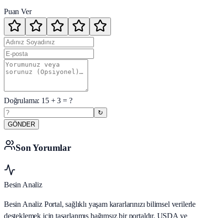
Puan Ver
Doğrulama:
15
+
3
= ?
↻
GÖNDER
Son Yorumlar
Besin Analiz
Besin Analiz Portal, sağlıklı yaşam kararlarınızı bilimsel verilerle
desteklemek için tasarlanmış bağımsız bir portaldır. USDA ve