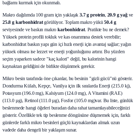
bağlamı kurmak için okunmalı.
Makro dağılımda 100 gram için yaklaşık
3.7
g protein
,
20.9
g yağ
ve
25.8
g karbonhidrat
görülüyor. Toplam makro yükü
50.4
g
seviyesinde ve baskın makro
karbonhidrat
. Pratikte bu ne demek?
Yüksek protein profili tokluk ve kas onarımına destek verebilir;
karbonhidrat baskın yapı gün içi hızlı enerji için avantaj sağlar; yağın
yüksek olması ise lezzet ve enerji yoğunluğunu artırır. Bu yüzden
seçim yaparken sadece "kaç kalori" değil, bu kalorinin hangi
kaynaktan geldiğini de birlikte düşünmek gerekir.
Mikro besin tarafında öne çıkanlar, bu besinin "gizli gücü"nü gösterir.
Dondurma Külah, Kepçe, Vanilya
için ilk sıralarda
Enerji (215.0 kj),
Potasyum (196.0 mg), Kalsiyum (124.0 mg), A Vitamini (RAE)
(113.0 µg), Retinol (111.0 µg), Fosfor (105.0 mg)
var. Bu liste, günlük
beslenmede hangi öğeleri buradan daha rahat tamamlayabileceğinizi
gösterir. Özellikle tek tip beslenme döngüsüne düşmemek için, farklı
günlerde farklı mikro besinleri güçlü kaynaklardan almak uzun
vadede daha dengeli bir yaklaşım sunar.