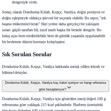
dengesiyle verin.
Sonuç olarak
Dondurma Külah, Kepçe, Vanilya
, doğru porsiyon ve
doğru eşleşmeyle oldukça işlevsel bir seçenek olabilir. Bu rapor, "tek
başına mükemmel besin" fikri yerine daha gerçekçi bir yaklaşım
sunar: güçlü tarafları bil, zayıf tarafı başka bir besinle dengele. Bu
bakış açısı hem sürdürülebilir hem de günlük yaşamda uygulanabilir
bir beslenme düzeni kurmayı kolaylaştırır.
Sık Sorulan Sorular
Dondurma Külah, Kepçe, Vanilya hakkında merak edilen teknik ve
bilimsel detaylar.
Dondurma Külah, Kepçe, Vanilya kaç kalori içeriyor ve hangi referansa
göre hesaplanıyor?
Dondurma Külah, Kepçe, Vanilya için gösterilen enerji değeri 100 g
referansına göre yaklaşık 215 kcal şeklindedir. Platform üzerindeki
tüm besin değerleri 100 g bazında sunulur; kendi porsiyonunuzu