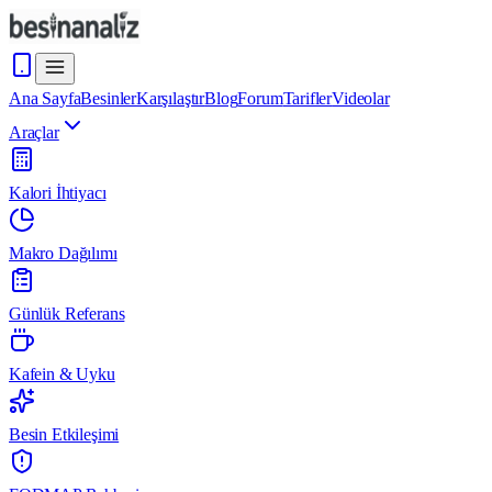
Ana Sayfa
Besinler
Karşılaştır
Blog
Forum
Tarifler
Videolar
Araçlar
Kalori İhtiyacı
Makro Dağılımı
Günlük Referans
Kafein & Uyku
Besin Etkileşimi