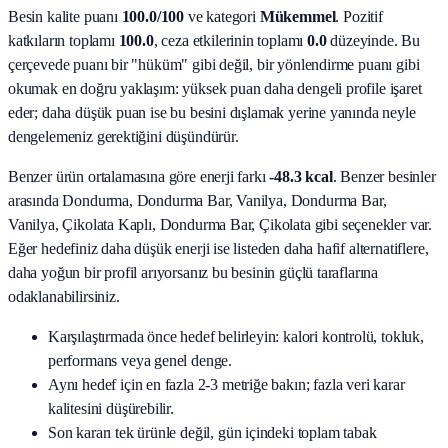
Besin kalite puanı
100.0
/100
ve kategori
Mükemmel
. Pozitif
katkıların toplamı
100.0
, ceza etkilerinin toplamı
0.0
düzeyinde. Bu
çerçevede puanı bir "hüküm" gibi değil, bir yönlendirme puanı gibi
okumak en doğru yaklaşım: yüksek puan daha dengeli profile işaret
eder; daha düşük puan ise bu besini dışlamak yerine yanında neyle
dengelemeniz gerektiğini düşündürür.
Benzer ürün ortalamasına göre enerji farkı
-48.3 kcal
. Benzer besinler
arasında
Dondurma, Dondurma Bar, Vanilya, Dondurma Bar,
Vanilya, Çikolata Kaplı, Dondurma Bar, Çikolata
gibi seçenekler var.
Eğer hedefiniz daha düşük enerji ise listeden daha hafif alternatiflere,
daha yoğun bir profil arıyorsanız bu besinin güçlü taraflarına
odaklanabilirsiniz.
Karşılaştırmada önce hedef belirleyin: kalori kontrolü, tokluk,
performans veya genel denge.
Aynı hedef için en fazla 2-3 metriğe bakın; fazla veri karar
kalitesini düşürebilir.
Son kararı tek ürünle değil, gün içindeki toplam tabak