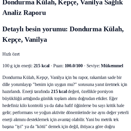
Dondurma Külah, Kepçe, Vanilya Sağlık
Analiz Raporu
Detaylı besin yorumu: Dondurma Külah,
Kepçe, Vanilya
Hızlı özet
100 g için enerji:
215 kcal
· Puan:
100.0/100
· Seviye:
Mükemmel
Dondurma Külah, Kepçe, Vanilya için bu rapor, rakamları sade bir
dille yorumlayıp "benim için uygun mu?" sorusuna yanıt üretmek için
hazırlandı.
Enerji tarafında
215 kcal
değeri, özellikle porsiyon
büyüklüğü arttığında günlük toplam alımı doğrudan etkiler. Eğer
hedefiniz kilo kontrolü ya da daha hafif öğünlerse bu sayı kritik hale
gelir; performans ve yoğun aktivite dönemlerinde ise aynı değer yeterli
enerji alımını desteklemek için avantaj olabilir. Yani bu metrik tek
başına "iyi" ya da "kötü" demek için değil, ihtiyaca göre doğru