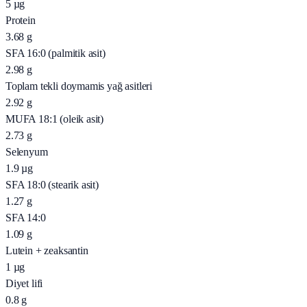
5
µg
Protein
3.68
g
SFA 16:0 (palmitik asit)
2.98
g
Toplam tekli doymamis yağ asitleri
2.92
g
MUFA 18:1 (oleik asit)
2.73
g
Selenyum
1.9
µg
SFA 18:0 (stearik asit)
1.27
g
SFA 14:0
1.09
g
Lutein + zeaksantin
1
µg
Diyet lifi
0.8
g