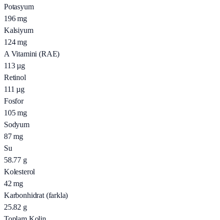
Potasyum
196
mg
Kalsiyum
124
mg
A Vitamini (RAE)
113
µg
Retinol
111
µg
Fosfor
105
mg
Sodyum
87
mg
Su
58.77
g
Kolesterol
42
mg
Karbonhidrat (farkla)
25.82
g
Toplam Kolin