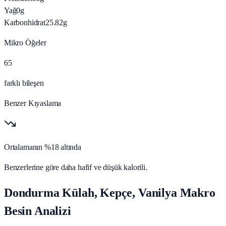
Yağ
0
g
Karbonhidrat
25.82
g
Mikro Öğeler
65
farklı bileşen
Benzer Kıyaslama
Ortalamanın %18 altında
Benzerlerine göre daha hafif ve düşük kalorili.
Dondurma Külah, Kepçe, Vanilya Makro
Besin Analizi