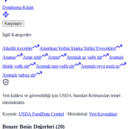
Dondurma Külah
Karşılaştır
İlgili Kategoriler
Alkollü içecekler
Amerikan Yerlisi/Alaska Yerlisi Yiyecekleri
Ananas
Anne sütü
Armut
Aromalı az yağlı süt
Aromalı
düşük yağlı süt
Aromalı tam yağlı süt
Aromalı veya gazlı su
Aromalı yağsız süt
Veri kalitesi ve güvenilirliği için USDA Standart Referansları temel
alınmaktadır.
Kaynak:
USDA FoodData Central
· Metodoloji:
Veri Kaynakları
Benzer Besin Değerleri
(
20
)