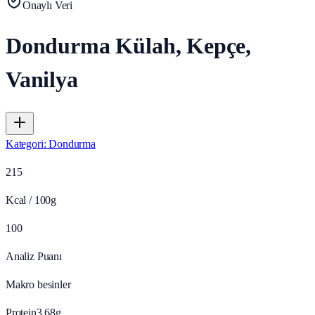
Onaylı Veri
Dondurma Külah, Kepçe,
Vanilya
Kategori
:
Dondurma
215
Kcal / 100g
100
Analiz Puanı
Makro besinler
Protein
3.68
g