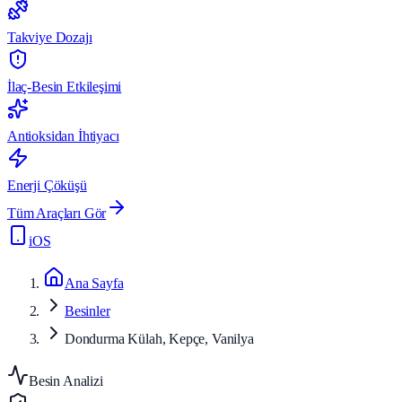
Takviye Dozajı
İlaç-Besin Etkileşimi
Antioksidan İhtiyacı
Enerji Çöküşü
Tüm Araçları Gör
iOS
Ana Sayfa
Besinler
Dondurma Külah, Kepçe, Vanilya
Besin Analizi