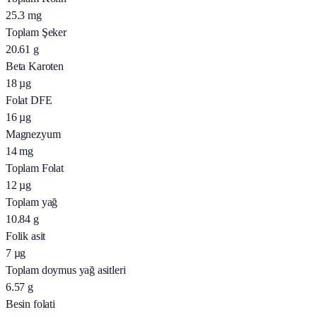
25.3
mg
Toplam Şeker
20.61
g
Beta Karoten
18
µg
Folat DFE
16
µg
Magnezyum
14
mg
Toplam Folat
12
µg
Toplam yağ
10.84
g
Folik asit
7
µg
Toplam doymus yağ asitleri
6.57
g
Besin folati