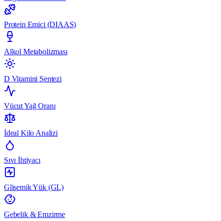
Protein Emici (DIAAS)
Alkol Metabolizması
D Vitamini Sentezi
Vücut Yağ Oranı
İdeal Kilo Analizi
Sıvı İhtiyacı
Glisemik Yük (GL)
Gebelik & Emzirme