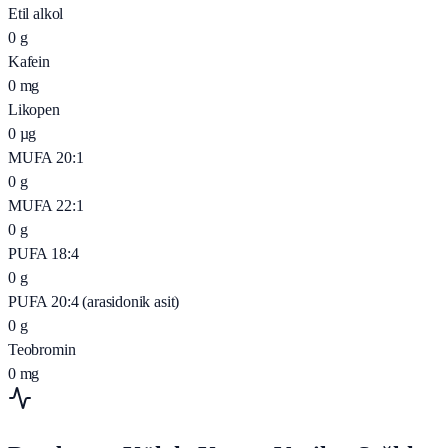
Etil alkol
0
g
Kafein
0
mg
Likopen
0
µg
MUFA 20:1
0
g
MUFA 22:1
0
g
PUFA 18:4
0
g
PUFA 20:4 (arasidonik asit)
0
g
Teobromin
0
mg