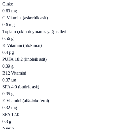
Çinko
0.69
mg
C Vitamini (askorbik asit)
0.6
mg
Toplam çoklu doymamis yağ asitleri
0.56
g
K Vitamini (filokinon)
0.4
µg
PUFA 18:2 (linoleik asit)
0.39
g
B12 Vitamini
0.37
µg
SFA 4:0 (butirik asit)
0.35
g
E Vitamini (alfa-tokoferol)
0.32
mg
SFA 12:0
0.3
g
Niasin