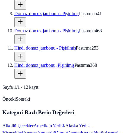
Domuz domuz jambonu - Pişirilmiş
Pastırma
541
Domuz domuz jambonu - Pişirilmiş
Pastırma
468
Hindi domuz jambonu - Pişirilmiş
Pastırma
253
Hindi domuz jambonu, Pişirilmiş
Pastırma
368
Sayfa
1
/
1
·
12
kayıt
Önceki
Sonraki
Kategori Bazlı Besin Değerleri
Alkollü içecekler
Amerikan Yerlisi/Alaska Yerlisi
Yiyecekleri
Ananas
Anne sütü
Armut
Aromalı az yağlı süt
Aromalı