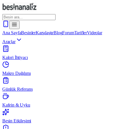
Ana Sayfa
Besinler
Karşılaştır
Blog
Forum
Tarifler
Videolar
Araçlar
Kalori İhtiyacı
Makro Dağılımı
Günlük Referans
Kafein & Uyku
Besin Etkileşimi