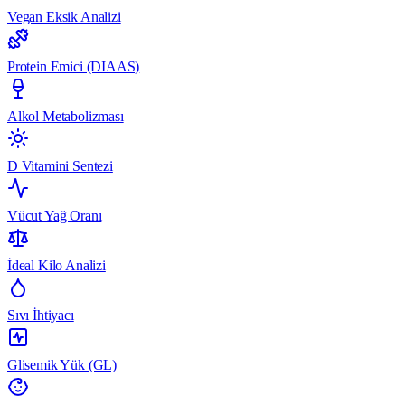
Vegan Eksik Analizi
Protein Emici (DIAAS)
Alkol Metabolizması
D Vitamini Sentezi
Vücut Yağ Oranı
İdeal Kilo Analizi
Sıvı İhtiyacı
Glisemik Yük (GL)