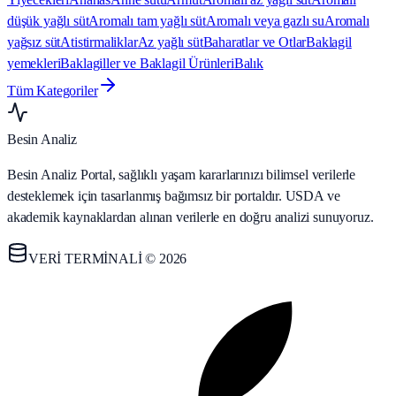
düşük yağlı süt
Aromalı tam yağlı süt
Aromalı veya gazlı su
Aromalı
yağsız süt
Atistirmaliklar
Az yağlı süt
Baharatlar ve Otlar
Baklagil
yemekleri
Baklagiller ve Baklagil Ürünleri
Balık
Tüm Kategoriler
Besin Analiz
Besin Analiz Portal, sağlıklı yaşam kararlarınızı bilimsel verilerle
desteklemek için tasarlanmış bağımsız bir portaldır. USDA ve
akademik kaynaklardan alınan verilerle en doğru analizi sunuyoruz.
VERİ TERMİNALİ © 2026