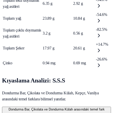
Toplam tekli doymamis
6.35
g
2.92
g
yağ asitleri
-54.6%
Toplam yağ
23.89
g
10.84
g
-82.5%
Toplam çoklu doymamis
3.2
g
0.56
g
yağ asitleri
+14.7%
Toplam Şeker
17.97
g
20.61
g
-26.6%
Çinko
0.94
mg
0.69
mg
Kıyaslama Analizi: S.S.S
Dondurma Bar, Çikolata ve Dondurma Külah, Kepçe, Vanilya
arasındaki temel farklara bilimsel yanıtlar.
Dondurma Bar, Çikolata ve Dondurma Külah arasındaki temel fark