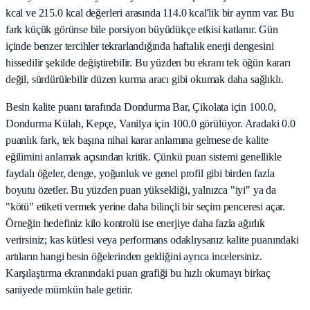
kcal ve 215.0 kcal değerleri arasında 114.0 kcal'lik bir ayrım var. Bu
fark küçük görünse bile porsiyon büyüdükçe etkisi katlanır. Gün
içinde benzer tercihler tekrarlandığında haftalık enerji dengesini
hissedilir şekilde değiştirebilir. Bu yüzden bu ekranı tek öğün kararı
değil, sürdürülebilir düzen kurma aracı gibi okumak daha sağlıklı.
Besin kalite puanı tarafında Dondurma Bar, Çikolata için 100.0,
Dondurma Külah, Kepçe, Vanilya için 100.0 görülüyor. Aradaki 0.0
puanlık fark, tek başına nihai karar anlamına gelmese de kalite
eğilimini anlamak açısından kritik. Çünkü puan sistemi genellikle
faydalı öğeler, denge, yoğunluk ve genel profil gibi birden fazla
boyutu özetler. Bu yüzden puan yüksekliği, yalnızca "iyi" ya da
"kötü" etiketi vermek yerine daha bilinçli bir seçim penceresi açar.
Örneğin hedefiniz kilo kontrolü ise enerjiye daha fazla ağırlık
verirsiniz; kas kütlesi veya performans odaklıysanız kalite puanındaki
artıların hangi besin öğelerinden geldiğini ayrıca incelersiniz.
Karşılaştırma ekranındaki puan grafiği bu hızlı okumayı birkaç
saniyede mümkün hale getirir.