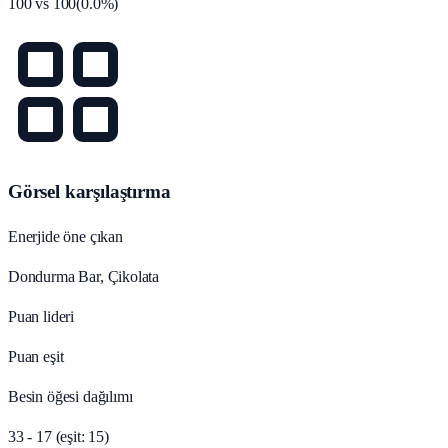
100
vs
100
(
0.0
%)
Görsel karşılaştırma
Enerjide öne çıkan
Dondurma Bar, Çikolata
Puan lideri
Puan eşit
Besin öğesi dağılımı
33 - 17 (eşit: 15)