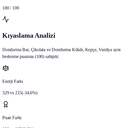
100
/ 100
Kıyaslama Analizi
Dondurma Bar, Çikolata ve Dondurma Külah, Kepçe, Vanilya aynı
beslenme puanına (100) sahiptir.
Enerji Farkı
329
vs
215
(
-34.6
%)
Puan Farkı