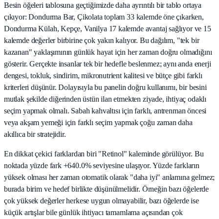
Besin öğeleri tablosuna geçtiğimizde daha ayrıntılı bir tablo ortaya
çıkıyor: Dondurma Bar, Çikolata toplam 33 kalemde öne çıkarken,
Dondurma Külah, Kepçe, Vanilya 17 kalemde avantaj sağlıyor ve 15
kalemde değerler birbirine çok yakın kalıyor. Bu dağılım, "tek bir
kazanan" yaklaşımının günlük hayat için her zaman doğru olmadığını
gösterir. Gerçekte insanlar tek bir hedefle beslenmez; aynı anda enerji
dengesi, tokluk, sindirim, mikronutrient kalitesi ve bütçe gibi farklı
kriterleri düşünür. Dolayısıyla bu panelin doğru kullanımı, bir besini
mutlak şekilde diğerinden üstün ilan etmekten ziyade, ihtiyaç odaklı
seçim yapmak olmalı. Sabah kahvaltısı için farklı, antrenman öncesi
veya akşam yemeği için farklı seçim yapmak çoğu zaman daha
akıllıca bir stratejidir.
En dikkat çekici farklardan biri "Retinol" kaleminde görülüyor. Bu
noktada yüzde fark +640.0% seviyesine ulaşıyor. Yüzde farkların
yüksek olması her zaman otomatik olarak "daha iyi" anlamına gelmez;
burada birim ve hedef birlikte düşünülmelidir. Örneğin bazı öğelerde
çok yüksek değerler herkese uygun olmayabilir, bazı öğelerde ise
küçük artışlar bile günlük ihtiyacı tamamlama açısından çok