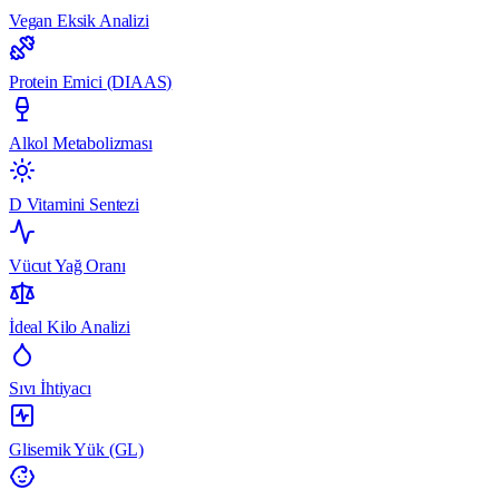
Vegan Eksik Analizi
Protein Emici (DIAAS)
Alkol Metabolizması
D Vitamini Sentezi
Vücut Yağ Oranı
İdeal Kilo Analizi
Sıvı İhtiyacı
Glisemik Yük (GL)