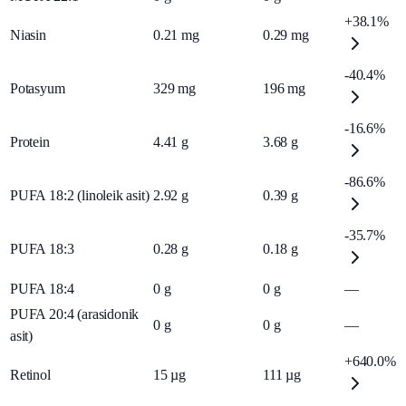
+38.1%
Niasin
0.21
mg
0.29
mg
-40.4%
Potasyum
329
mg
196
mg
-16.6%
Protein
4.41
g
3.68
g
-86.6%
PUFA 18:2 (linoleik asit)
2.92
g
0.39
g
-35.7%
PUFA 18:3
0.28
g
0.18
g
PUFA 18:4
0
g
0
g
—
PUFA 20:4 (arasidonik
0
g
0
g
—
asit)
+640.0%
Retinol
15
µg
111
µg