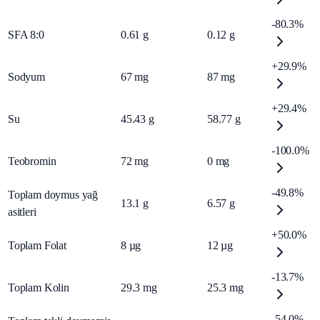
-80.3%
SFA 8:0
0.61
g
0.12
g
+29.9%
Sodyum
67
mg
87
mg
+29.4%
Su
45.43
g
58.77
g
-100.0%
Teobromin
72
mg
0
mg
-49.8%
Toplam doymus yağ
13.1
g
6.57
g
asitleri
+50.0%
Toplam Folat
8
µg
12
µg
-13.7%
Toplam Kolin
29.3
mg
25.3
mg
-54.0%