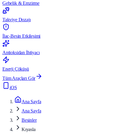
Gebelik & Emzirme
Takviye Dozajı
İlaç-Besin Etkileşimi
Antioksidan İhtiyacı
Enerji Çöküşü
Tüm Araçları Gör
iOS
Ana Sayfa
Ana Sayfa
Besinler
Kıyasla