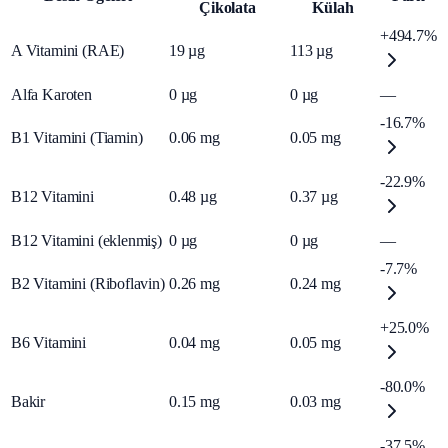
Çikolata
Külah
+494.7%
A Vitamini (RAE)
19
µg
113
µg
Alfa Karoten
0
µg
0
µg
—
-16.7%
B1 Vitamini (Tiamin)
0.06
mg
0.05
mg
-22.9%
B12 Vitamini
0.48
µg
0.37
µg
B12 Vitamini (eklenmiş)
0
µg
0
µg
—
-7.7%
B2 Vitamini (Riboflavin)
0.26
mg
0.24
mg
+25.0%
B6 Vitamini
0.04
mg
0.05
mg
-80.0%
Bakir
0.15
mg
0.03
mg
-37.5%