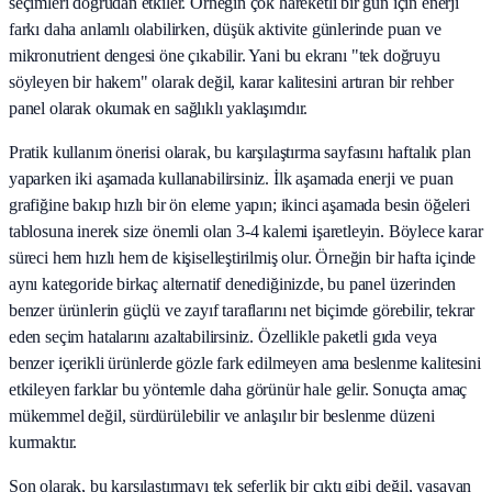
seçimleri doğrudan etkiler. Örneğin çok hareketli bir gün için enerji
farkı daha anlamlı olabilirken, düşük aktivite günlerinde puan ve
mikronutrient dengesi öne çıkabilir. Yani bu ekranı "tek doğruyu
söyleyen bir hakem" olarak değil, karar kalitesini artıran bir rehber
panel olarak okumak en sağlıklı yaklaşımdır.
Pratik kullanım önerisi olarak, bu karşılaştırma sayfasını haftalık plan
yaparken iki aşamada kullanabilirsiniz. İlk aşamada enerji ve puan
grafiğine bakıp hızlı bir ön eleme yapın; ikinci aşamada besin öğeleri
tablosuna inerek size önemli olan 3-4 kalemi işaretleyin. Böylece karar
süreci hem hızlı hem de kişiselleştirilmiş olur. Örneğin bir hafta içinde
aynı kategoride birkaç alternatif denediğinizde, bu panel üzerinden
benzer ürünlerin güçlü ve zayıf taraflarını net biçimde görebilir, tekrar
eden seçim hatalarını azaltabilirsiniz. Özellikle paketli gıda veya
benzer içerikli ürünlerde gözle fark edilmeyen ama beslenme kalitesini
etkileyen farklar bu yöntemle daha görünür hale gelir. Sonuçta amaç
mükemmel değil, sürdürülebilir ve anlaşılır bir beslenme düzeni
kurmaktır.
Son olarak, bu karşılaştırmayı tek seferlik bir çıktı gibi değil, yaşayan