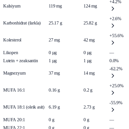
+4.2%
Kalsiyum
119
mg
124
mg
+2.6%
Karbonhidrat (farkla)
25.17
g
25.82
g
+55.6%
Kolesterol
27
mg
42
mg
Likopen
0
µg
0
µg
—
Lutein + zeaksantin
1
µg
1
µg
0.0%
-62.2%
Magnezyum
37
mg
14
mg
+25.0%
MUFA 16:1
0.16
g
0.2
g
-55.9%
MUFA 18:1 (oleik asit)
6.19
g
2.73
g
MUFA 20:1
0
g
0
g
—
MUFA 22:1
0
g
0
g
—