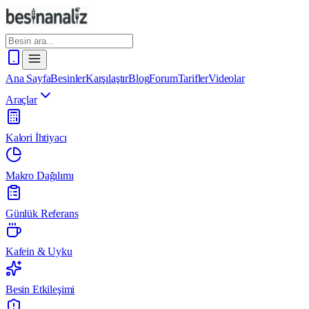
Ana Sayfa
Besinler
Karşılaştır
Blog
Forum
Tarifler
Videolar
Araçlar
Kalori İhtiyacı
Makro Dağılımı
Günlük Referans
Kafein & Uyku
Besin Etkileşimi