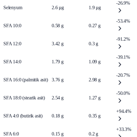
-26.9%
Selenyum
2.6
µg
1.9
µg
-53.4%
SFA 10:0
0.58
g
0.27
g
-91.2%
SFA 12:0
3.42
g
0.3
g
-39.1%
SFA 14:0
1.79
g
1.09
g
-20.7%
SFA 16:0 (palmitik asit)
3.76
g
2.98
g
-50.0%
SFA 18:0 (stearik asit)
2.54
g
1.27
g
+94.4%
SFA 4:0 (butirik asit)
0.18
g
0.35
g
+33.3%
SFA 6:0
0.15
g
0.2
g