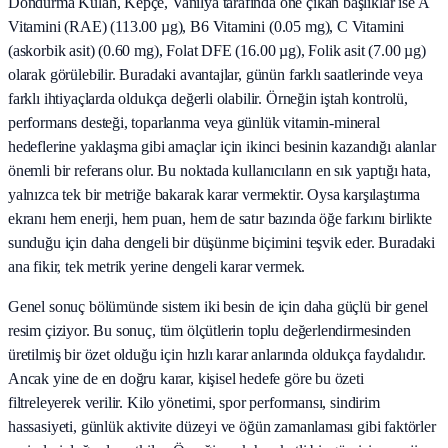
Dondurma Külah, Kepçe, Vanilya tarafında öne çıkan başlıklar ise A
Vitamini (RAE) (113.00 µg), B6 Vitamini (0.05 mg), C Vitamini
(askorbik asit) (0.60 mg), Folat DFE (16.00 µg), Folik asit (7.00 µg)
olarak görülebilir. Buradaki avantajlar, günün farklı saatlerinde veya
farklı ihtiyaçlarda oldukça değerli olabilir. Örneğin iştah kontrolü,
performans desteği, toparlanma veya günlük vitamin-mineral
hedeflerine yaklaşma gibi amaçlar için ikinci besinin kazandığı alanlar
önemli bir referans olur. Bu noktada kullanıcıların en sık yaptığı hata,
yalnızca tek bir metriğe bakarak karar vermektir. Oysa karşılaştırma
ekranı hem enerji, hem puan, hem de satır bazında öğe farkını birlikte
sunduğu için daha dengeli bir düşünme biçimini teşvik eder. Buradaki
ana fikir, tek metrik yerine dengeli karar vermek.
Genel sonuç bölümünde sistem iki besin de için daha güçlü bir genel
resim çiziyor. Bu sonuç, tüm ölçütlerin toplu değerlendirmesinden
üretilmiş bir özet olduğu için hızlı karar anlarında oldukça faydalıdır.
Ancak yine de en doğru karar, kişisel hedefe göre bu özeti
filtreleyerek verilir. Kilo yönetimi, spor performansı, sindirim
hassasiyeti, günlük aktivite düzeyi ve öğün zamanlaması gibi faktörler