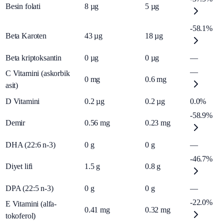
Besin folati
8
µg
5
µg
-58.1%
Beta Karoten
43
µg
18
µg
Beta kriptoksantin
0
µg
0
µg
—
—
C Vitamini (askorbik
0
mg
0.6
mg
asit)
D Vitamini
0.2
µg
0.2
µg
0.0%
-58.9%
Demir
0.56
mg
0.23
mg
DHA (22:6 n-3)
0
g
0
g
—
-46.7%
Diyet lifi
1.5
g
0.8
g
DPA (22:5 n-3)
0
g
0
g
—
-22.0%
E Vitamini (alfa-
0.41
mg
0.32
mg
tokoferol)