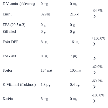
E Vitamini (eklenmiş)
0
mg
0
mg
—
-34.7%
Enerji
329
kj
215
kj
EPA (20:5 n-3)
0
g
0
g
—
Etil alkol
0
g
0
g
—
+100.0%
Folat DFE
8
µg
16
µg
—
Folik asit
0
µg
7
µg
-42.9%
Fosfor
184
mg
105
mg
-69.2%
K Vitamini (filokinon)
1.3
µg
0.4
µg
-100.0%
Kafein
8
mg
0
mg