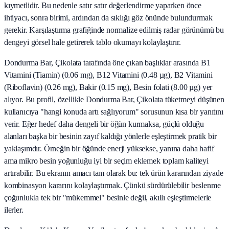
kıymetlidir. Bu nedenle satır satır değerlendirme yaparken önce
ihtiyacı, sonra birimi, ardından da sıklığı göz önünde bulundurmak
gerekir. Karşılaştırma grafiğinde normalize edilmiş radar görünümü bu
dengeyi görsel hale getirerek tablo okumayı kolaylaştırır.
Dondurma Bar, Çikolata tarafında öne çıkan başlıklar arasında B1
Vitamini (Tiamin) (0.06 mg), B12 Vitamini (0.48 µg), B2 Vitamini
(Riboflavin) (0.26 mg), Bakir (0.15 mg), Besin folati (8.00 µg) yer
alıyor. Bu profil, özellikle Dondurma Bar, Çikolata tüketmeyi düşünen
kullanıcıya "hangi konuda artı sağlıyorum" sorusunun kısa bir yanıtını
verir. Eğer hedef daha dengeli bir öğün kurmaksa, güçlü olduğu
alanları başka bir besinin zayıf kaldığı yönlerle eşleştirmek pratik bir
yaklaşımdır. Örneğin bir öğünde enerji yüksekse, yanına daha hafif
ama mikro besin yoğunluğu iyi bir seçim eklemek toplam kaliteyi
artırabilir. Bu ekranın amacı tam olarak bu: tek ürün kararından ziyade
kombinasyon kararını kolaylaştırmak. Çünkü sürdürülebilir beslenme
çoğunlukla tek bir "mükemmel" besinle değil, akıllı eşleştirmelerle
ilerler.