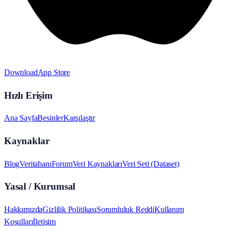
Download
App Store
Hızlı Erişim
Ana Sayfa
Besinler
Karşılaştır
Kaynaklar
Blog
Veritabanı
Forum
Veri Kaynakları
Veri Seti (Dataset)
Yasal / Kurumsal
Hakkımızda
Gizlilik Politikası
Sorumluluk Reddi
Kullanım
Koşulları
İletişim