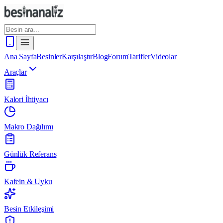
Ana Sayfa
Besinler
Karşılaştır
Blog
Forum
Tarifler
Videolar
Araçlar
Kalori İhtiyacı
Makro Dağılımı
Günlük Referans
Kafein & Uyku
Besin Etkileşimi