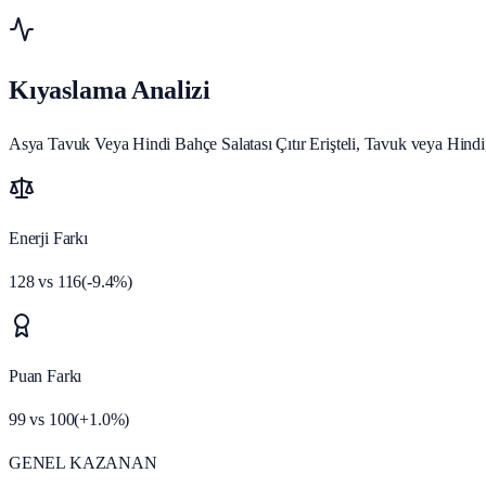
Kıyaslama Analizi
Asya Tavuk Veya Hindi Bahçe Salatası Çıtır Erişteli, Tavuk veya Hindi, 
Enerji Farkı
128
vs
116
(
-9.4
%)
Puan Farkı
99
vs
100
(
+
1.0
%)
GENEL KAZANAN