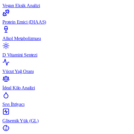
Vegan Eksik Analizi
Protein Emici (DIAAS)
Alkol Metabolizması
D Vitamini Sentezi
Vücut Yağ Oranı
İdeal Kilo Analizi
Sıvı İhtiyacı
Glisemik Yük (GL)