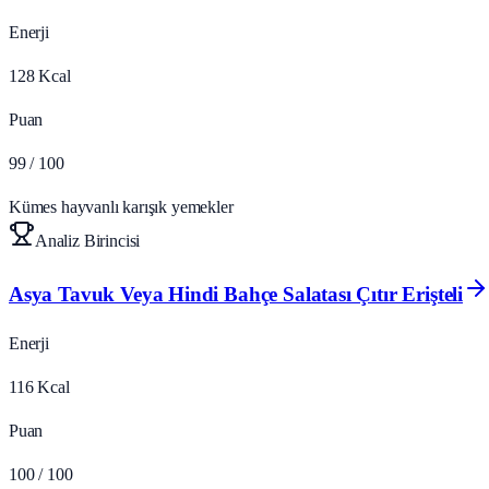
Enerji
128
Kcal
Puan
99
/ 100
Kümes hayvanlı karışık yemekler
Analiz Birincisi
Asya Tavuk Veya Hindi Bahçe Salatası Çıtır Erişteli
Enerji
116
Kcal
Puan
100
/ 100