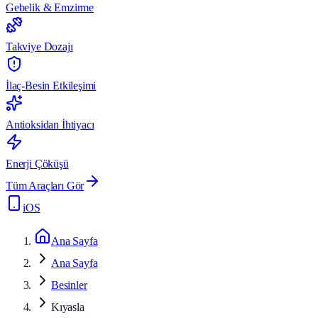
Gebelik & Emzirme
Takviye Dozajı
İlaç-Besin Etkileşimi
Antioksidan İhtiyacı
Enerji Çöküşü
Tüm Araçları Gör
iOS
Ana Sayfa
Ana Sayfa
Besinler
Kıyasla