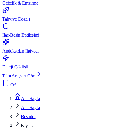
Gebelik & Emzirme
Takviye Dozajı
İlaç-Besin Etkileşimi
Antioksidan İhtiyacı
Enerji Çöküşü
Tüm Araçları Gör
iOS
Ana Sayfa
Ana Sayfa
Besinler
Kıyasla