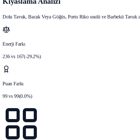
Kıyaslama Analizi
Dolu Tavuk, Bacak Veya Göğüs, Porto Riko usulü ve Barbekü Tavuk ayn
Enerji Farkı
236
vs
167
(
-29.2
%)
Puan Farkı
99
vs
99
(
0.0
%)