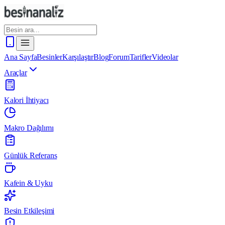
Ana Sayfa
Besinler
Karşılaştır
Blog
Forum
Tarifler
Videolar
Araçlar
Kalori İhtiyacı
Makro Dağılımı
Günlük Referans
Kafein & Uyku
Besin Etkileşimi