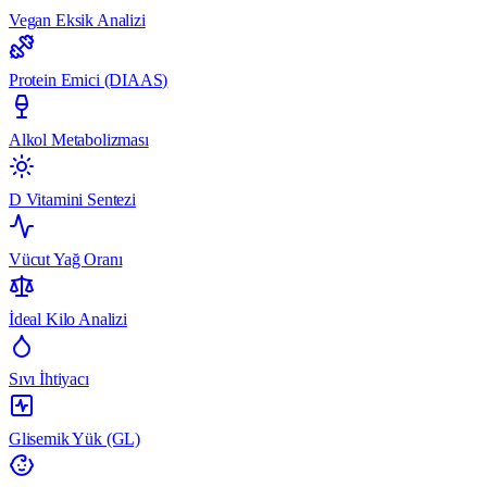
Vegan Eksik Analizi
Protein Emici (DIAAS)
Alkol Metabolizması
D Vitamini Sentezi
Vücut Yağ Oranı
İdeal Kilo Analizi
Sıvı İhtiyacı
Glisemik Yük (GL)