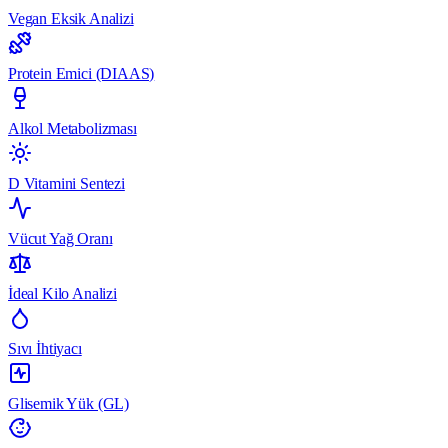
Vegan Eksik Analizi
Protein Emici (DIAAS)
Alkol Metabolizması
D Vitamini Sentezi
Vücut Yağ Oranı
İdeal Kilo Analizi
Sıvı İhtiyacı
Glisemik Yük (GL)