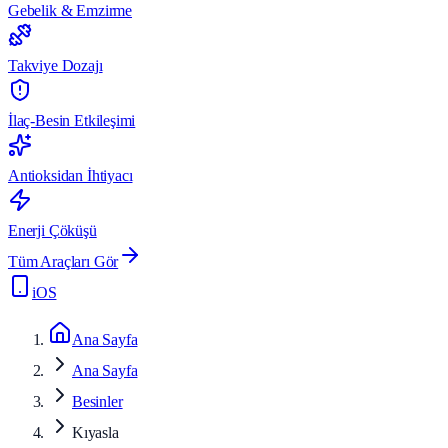
Gebelik & Emzirme
Takviye Dozajı
İlaç-Besin Etkileşimi
Antioksidan İhtiyacı
Enerji Çöküşü
Tüm Araçları Gör
iOS
Ana Sayfa
Ana Sayfa
Besinler
Kıyasla