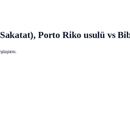
akatat), Porto Riko usulü vs Bi
ılaştırın.