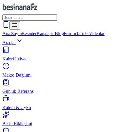
Ana Sayfa
Besinler
Karşılaştır
Blog
Forum
Tarifler
Videolar
Araçlar
Kalori İhtiyacı
Makro Dağılımı
Günlük Referans
Kafein & Uyku
Besin Etkileşimi