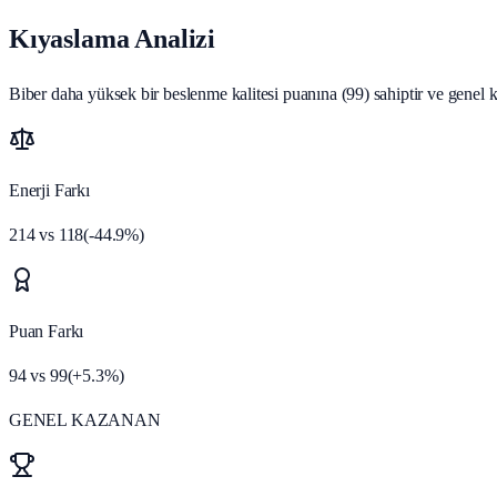
Kıyaslama Analizi
Biber daha yüksek bir beslenme kalitesi puanına (99) sahiptir ve genel kı
Enerji Farkı
214
vs
118
(
-44.9
%)
Puan Farkı
94
vs
99
(
+
5.3
%)
GENEL KAZANAN