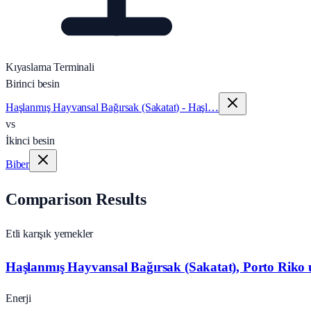
Kıyaslama Terminali
Birinci besin
Haşlanmış Hayvansal Bağırsak (Sakatat) - Haşl…
vs
İkinci besin
Biber
Comparison Results
Etli karışık yemekler
Haşlanmış Hayvansal Bağırsak (Sakatat), Porto Riko 
Enerji