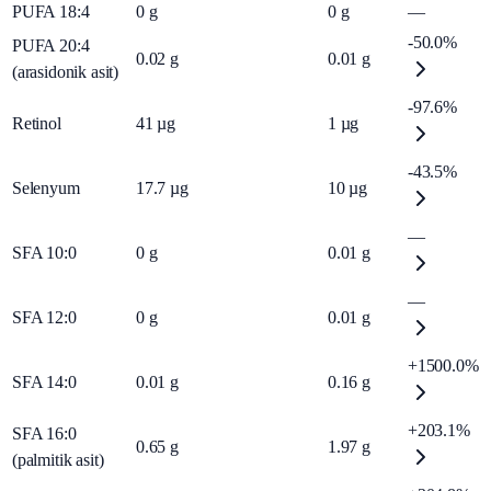
PUFA 18:4
0
g
0
g
—
-50.0%
PUFA 20:4
0.02
g
0.01
g
(arasidonik asit)
-97.6%
Retinol
41
µg
1
µg
-43.5%
Selenyum
17.7
µg
10
µg
—
SFA 10:0
0
g
0.01
g
—
SFA 12:0
0
g
0.01
g
+1500.0%
SFA 14:0
0.01
g
0.16
g
+203.1%
SFA 16:0
0.65
g
1.97
g
(palmitik asit)