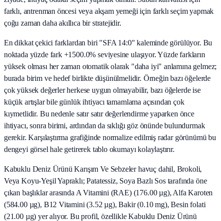
farklı, antrenman öncesi veya akşam yemeği için farklı seçim yapmak
çoğu zaman daha akıllıca bir stratejidir.
En dikkat çekici farklardan biri "SFA 14:0" kaleminde görülüyor. Bu
noktada yüzde fark +1500.0% seviyesine ulaşıyor. Yüzde farkların
yüksek olması her zaman otomatik olarak "daha iyi" anlamına gelmez;
burada birim ve hedef birlikte düşünülmelidir. Örneğin bazı öğelerde
çok yüksek değerler herkese uygun olmayabilir, bazı öğelerde ise
küçük artışlar bile günlük ihtiyacı tamamlama açısından çok
kıymetlidir. Bu nedenle satır satır değerlendirme yaparken önce
ihtiyacı, sonra birimi, ardından da sıklığı göz önünde bulundurmak
gerekir. Karşılaştırma grafiğinde normalize edilmiş radar görünümü bu
dengeyi görsel hale getirerek tablo okumayı kolaylaştırır.
Kabuklu Deniz Ürünü Karışım Ve Sebzeler havuç dahil, Brokoli,
Veya Koyu-Yeşil Yapraklı; Patatessiz, Soya Bazlı Sos tarafında öne
çıkan başlıklar arasında A Vitamini (RAE) (176.00 µg), Alfa Karoten
(584.00 µg), B12 Vitamini (3.52 µg), Bakir (0.10 mg), Besin folati
(21.00 µg) yer alıyor. Bu profil, özellikle Kabuklu Deniz Ürünü