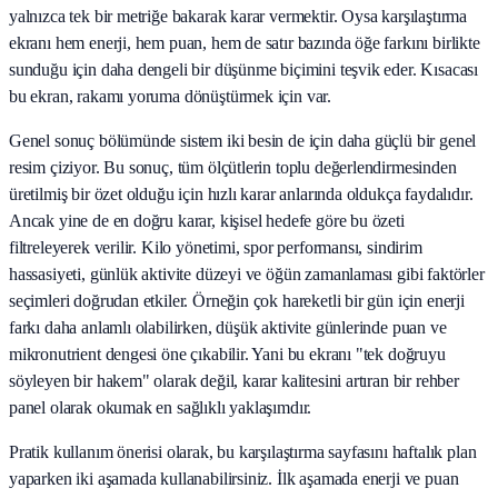
yalnızca tek bir metriğe bakarak karar vermektir. Oysa karşılaştırma
ekranı hem enerji, hem puan, hem de satır bazında öğe farkını birlikte
sunduğu için daha dengeli bir düşünme biçimini teşvik eder. Kısacası
bu ekran, rakamı yoruma dönüştürmek için var.
Genel sonuç bölümünde sistem iki besin de için daha güçlü bir genel
resim çiziyor. Bu sonuç, tüm ölçütlerin toplu değerlendirmesinden
üretilmiş bir özet olduğu için hızlı karar anlarında oldukça faydalıdır.
Ancak yine de en doğru karar, kişisel hedefe göre bu özeti
filtreleyerek verilir. Kilo yönetimi, spor performansı, sindirim
hassasiyeti, günlük aktivite düzeyi ve öğün zamanlaması gibi faktörler
seçimleri doğrudan etkiler. Örneğin çok hareketli bir gün için enerji
farkı daha anlamlı olabilirken, düşük aktivite günlerinde puan ve
mikronutrient dengesi öne çıkabilir. Yani bu ekranı "tek doğruyu
söyleyen bir hakem" olarak değil, karar kalitesini artıran bir rehber
panel olarak okumak en sağlıklı yaklaşımdır.
Pratik kullanım önerisi olarak, bu karşılaştırma sayfasını haftalık plan
yaparken iki aşamada kullanabilirsiniz. İlk aşamada enerji ve puan