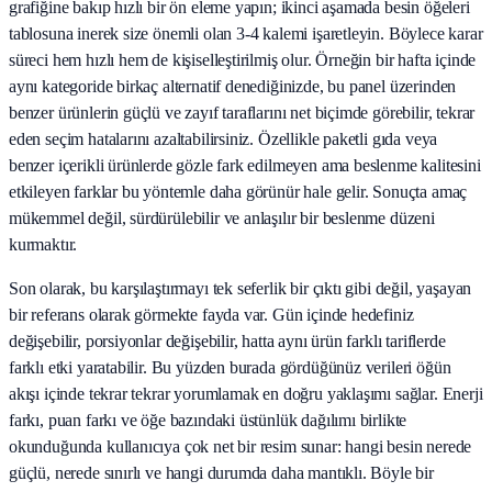
grafiğine bakıp hızlı bir ön eleme yapın; ikinci aşamada besin öğeleri
tablosuna inerek size önemli olan 3-4 kalemi işaretleyin. Böylece karar
süreci hem hızlı hem de kişiselleştirilmiş olur. Örneğin bir hafta içinde
aynı kategoride birkaç alternatif denediğinizde, bu panel üzerinden
benzer ürünlerin güçlü ve zayıf taraflarını net biçimde görebilir, tekrar
eden seçim hatalarını azaltabilirsiniz. Özellikle paketli gıda veya
benzer içerikli ürünlerde gözle fark edilmeyen ama beslenme kalitesini
etkileyen farklar bu yöntemle daha görünür hale gelir. Sonuçta amaç
mükemmel değil, sürdürülebilir ve anlaşılır bir beslenme düzeni
kurmaktır.
Son olarak, bu karşılaştırmayı tek seferlik bir çıktı gibi değil, yaşayan
bir referans olarak görmekte fayda var. Gün içinde hedefiniz
değişebilir, porsiyonlar değişebilir, hatta aynı ürün farklı tariflerde
farklı etki yaratabilir. Bu yüzden burada gördüğünüz verileri öğün
akışı içinde tekrar tekrar yorumlamak en doğru yaklaşımı sağlar. Enerji
farkı, puan farkı ve öğe bazındaki üstünlük dağılımı birlikte
okunduğunda kullanıcıya çok net bir resim sunar: hangi besin nerede
güçlü, nerede sınırlı ve hangi durumda daha mantıklı. Böyle bir