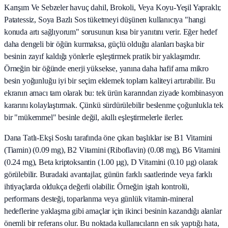
Karışım Ve Sebzeler havuç dahil, Brokoli, Veya Koyu-Yeşil Yapraklı;
Patatessiz, Soya Bazlı Sos tüketmeyi düşünen kullanıcıya "hangi
konuda artı sağlıyorum" sorusunun kısa bir yanıtını verir. Eğer hedef
daha dengeli bir öğün kurmaksa, güçlü olduğu alanları başka bir
besinin zayıf kaldığı yönlerle eşleştirmek pratik bir yaklaşımdır.
Örneğin bir öğünde enerji yüksekse, yanına daha hafif ama mikro
besin yoğunluğu iyi bir seçim eklemek toplam kaliteyi artırabilir. Bu
ekranın amacı tam olarak bu: tek ürün kararından ziyade kombinasyon
kararını kolaylaştırmak. Çünkü sürdürülebilir beslenme çoğunlukla tek
bir "mükemmel" besinle değil, akıllı eşleştirmelerle ilerler.
Dana Tatlı-Ekşi Soslu tarafında öne çıkan başlıklar ise B1 Vitamini
(Tiamin) (0.09 mg), B2 Vitamini (Riboflavin) (0.08 mg), B6 Vitamini
(0.24 mg), Beta kriptoksantin (1.00 µg), D Vitamini (0.10 µg) olarak
görülebilir. Buradaki avantajlar, günün farklı saatlerinde veya farklı
ihtiyaçlarda oldukça değerli olabilir. Örneğin iştah kontrolü,
performans desteği, toparlanma veya günlük vitamin-mineral
hedeflerine yaklaşma gibi amaçlar için ikinci besinin kazandığı alanlar
önemli bir referans olur. Bu noktada kullanıcıların en sık yaptığı hata,