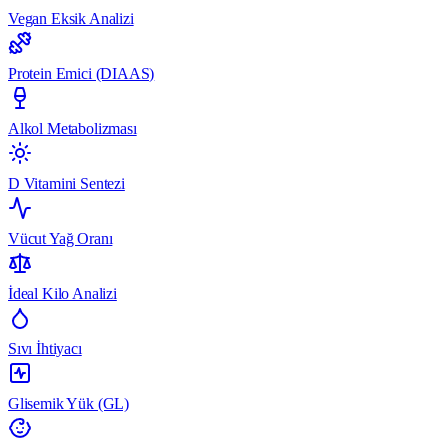
Vegan Eksik Analizi
Protein Emici (DIAAS)
Alkol Metabolizması
D Vitamini Sentezi
Vücut Yağ Oranı
İdeal Kilo Analizi
Sıvı İhtiyacı
Glisemik Yük (GL)