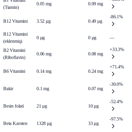
B1 Vitamini
0.05
mg
0.09
mg
(Tiamin)
-86.1%
B12 Vitamini
3.52
µg
0.49
µg
B12 Vitamini
0
µg
0
µg
—
(eklenmiş)
+33.3%
B2 Vitamini
0.06
mg
0.08
mg
(Riboflavin)
+71.4%
B6 Vitamini
0.14
mg
0.24
mg
-30.0%
Bakir
0.1
mg
0.07
mg
-52.4%
Besin folati
21
µg
10
µg
-97.5%
Beta Karoten
1328
µg
33
µg