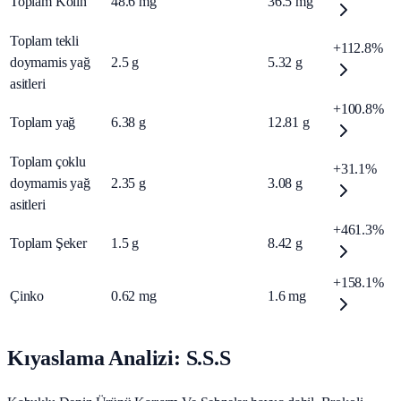
Toplam Kolin
48.6
mg
36.5
mg
Toplam tekli
+112.8%
doymamis yağ
2.5
g
5.32
g
asitleri
+100.8%
Toplam yağ
6.38
g
12.81
g
Toplam çoklu
+31.1%
doymamis yağ
2.35
g
3.08
g
asitleri
+461.3%
Toplam Şeker
1.5
g
8.42
g
+158.1%
Çinko
0.62
mg
1.6
mg
Kıyaslama Analizi: S.S.S