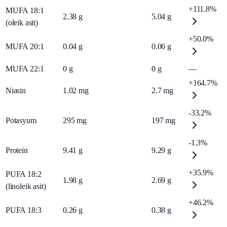
+111.8%
MUFA 18:1
2.38
g
5.04
g
(oleik asit)
+50.0%
MUFA 20:1
0.04
g
0.06
g
MUFA 22:1
0
g
0
g
—
+164.7%
Niasin
1.02
mg
2.7
mg
-33.2%
Potasyum
295
mg
197
mg
-1.3%
Protein
9.41
g
9.29
g
+35.9%
PUFA 18:2
1.98
g
2.69
g
(linoleik asit)
+46.2%
PUFA 18:3
0.26
g
0.38
g