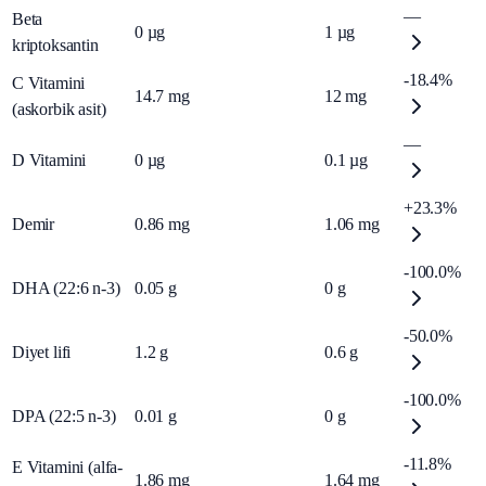
—
Beta
0
µg
1
µg
kriptoksantin
-18.4%
C Vitamini
14.7
mg
12
mg
(askorbik asit)
—
D Vitamini
0
µg
0.1
µg
+23.3%
Demir
0.86
mg
1.06
mg
-100.0%
DHA (22:6 n-3)
0.05
g
0
g
-50.0%
Diyet lifi
1.2
g
0.6
g
-100.0%
DPA (22:5 n-3)
0.01
g
0
g
-11.8%
E Vitamini (alfa-
1.86
mg
1.64
mg