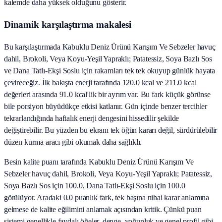
kalemde daha yüksek olduğunu gösterir.
Dinamik karşılaştırma makalesi
Bu karşılaştırmada Kabuklu Deniz Ürünü Karışım Ve Sebzeler havuç
dahil, Brokoli, Veya Koyu-Yeşil Yapraklı; Patatessiz, Soya Bazlı Sos
ve Dana Tatlı-Ekşi Soslu için rakamları tek tek okuyup günlük hayata
çevireceğiz. İlk bakışta enerji tarafında 120.0 kcal ve 211.0 kcal
değerleri arasında 91.0 kcal'lik bir ayrım var. Bu fark küçük görünse
bile porsiyon büyüdükçe etkisi katlanır. Gün içinde benzer tercihler
tekrarlandığında haftalık enerji dengesini hissedilir şekilde
değiştirebilir. Bu yüzden bu ekranı tek öğün kararı değil, sürdürülebilir
düzen kurma aracı gibi okumak daha sağlıklı.
Besin kalite puanı tarafında Kabuklu Deniz Ürünü Karışım Ve
Sebzeler havuç dahil, Brokoli, Veya Koyu-Yeşil Yapraklı; Patatessiz,
Soya Bazlı Sos için 100.0, Dana Tatlı-Ekşi Soslu için 100.0
görülüyor. Aradaki 0.0 puanlık fark, tek başına nihai karar anlamına
gelmese de kalite eğilimini anlamak açısından kritik. Çünkü puan
sistemi genellikle faydalı öğeler, denge, yoğunluk ve genel profil gibi