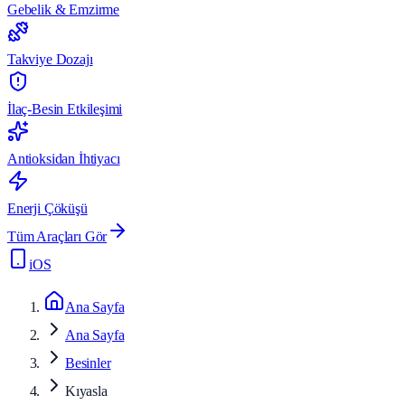
Gebelik & Emzirme
Takviye Dozajı
İlaç-Besin Etkileşimi
Antioksidan İhtiyacı
Enerji Çöküşü
Tüm Araçları Gör
iOS
Ana Sayfa
Ana Sayfa
Besinler
Kıyasla