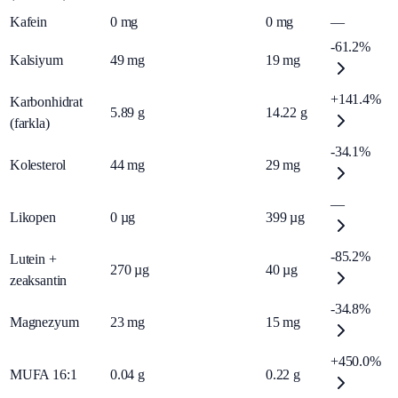
Kafein
0
mg
0
mg
—
-61.2%
Kalsiyum
49
mg
19
mg
+141.4%
Karbonhidrat
5.89
g
14.22
g
(farkla)
-34.1%
Kolesterol
44
mg
29
mg
—
Likopen
0
µg
399
µg
-85.2%
Lutein +
270
µg
40
µg
zeaksantin
-34.8%
Magnezyum
23
mg
15
mg
+450.0%
MUFA 16:1
0.04
g
0.22
g