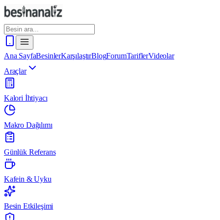
Ana Sayfa
Besinler
Karşılaştır
Blog
Forum
Tarifler
Videolar
Araçlar
Kalori İhtiyacı
Makro Dağılımı
Günlük Referans
Kafein & Uyku
Besin Etkileşimi