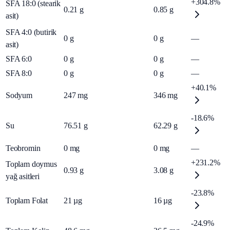
+304.8%
SFA 18:0 (stearik
0.21
g
0.85
g
asit)
SFA 4:0 (butirik
0
g
0
g
—
asit)
SFA 6:0
0
g
0
g
—
SFA 8:0
0
g
0
g
—
+40.1%
Sodyum
247
mg
346
mg
-18.6%
Su
76.51
g
62.29
g
Teobromin
0
mg
0
mg
—
+231.2%
Toplam doymus
0.93
g
3.08
g
yağ asitleri
-23.8%
Toplam Folat
21
µg
16
µg
-24.9%