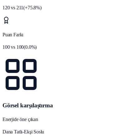
120
vs
211
(
+
75.8
%)
Puan Farkı
100
vs
100
(
0.0
%)
Görsel karşılaştırma
Enerjide öne çıkan
Dana Tatlı-Ekşi Soslu