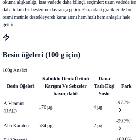
okuma alışkanlığı, kısa vadede daha bilinçli seçimler; uzun vadede ise
daha tutarlı bir beslenme davranışı getirir. Ekrandaki grafikler de bu
resmi metinle destekleyerek karar anını hem hızlı hem anlaşılır hale
getirir.
Besin öğeleri (100 g için)
100g Analizi
Kabuklu Deniz Ürünü
Dana
Besin Öğeleri
Karışım Ve Sebzeler
Tatlı-Ekşi
Fark
havuç dahil
Soslu
-97.7%
A Vitamini
176
µg
4
µg
(RAE)
-99.7%
Alfa Karoten
584
µg
2
µg
+80.0%