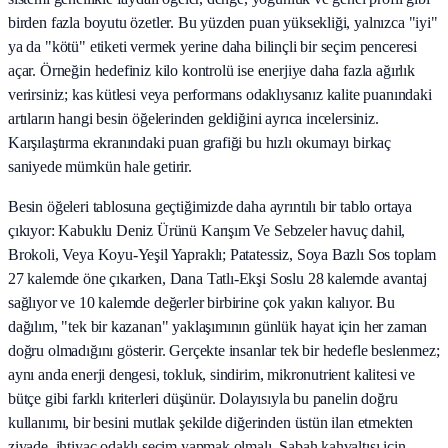
birden fazla boyutu özetler. Bu yüzden puan yüksekliği, yalnızca "iyi"
ya da "kötü" etiketi vermek yerine daha bilinçli bir seçim penceresi
açar. Örneğin hedefiniz kilo kontrolü ise enerjiye daha fazla ağırlık
verirsiniz; kas kütlesi veya performans odaklıysanız kalite puanındaki
artıların hangi besin öğelerinden geldiğini ayrıca incelersiniz.
Karşılaştırma ekranındaki puan grafiği bu hızlı okumayı birkaç
saniyede mümkün hale getirir.
Besin öğeleri tablosuna geçtiğimizde daha ayrıntılı bir tablo ortaya
çıkıyor: Kabuklu Deniz Ürünü Karışım Ve Sebzeler havuç dahil,
Brokoli, Veya Koyu-Yeşil Yapraklı; Patatessiz, Soya Bazlı Sos toplam
27 kalemde öne çıkarken, Dana Tatlı-Ekşi Soslu 28 kalemde avantaj
sağlıyor ve 10 kalemde değerler birbirine çok yakın kalıyor. Bu
dağılım, "tek bir kazanan" yaklaşımının günlük hayat için her zaman
doğru olmadığını gösterir. Gerçekte insanlar tek bir hedefle beslenmez;
aynı anda enerji dengesi, tokluk, sindirim, mikronutrient kalitesi ve
bütçe gibi farklı kriterleri düşünür. Dolayısıyla bu panelin doğru
kullanımı, bir besini mutlak şekilde diğerinden üstün ilan etmekten
ziyade, ihtiyaç odaklı seçim yapmak olmalı. Sabah kahvaltısı için