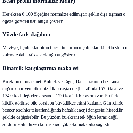
Besin profili (normalize radar)
Her eksen 0-100 ölçeğine normalize edilmiştir; şeklin dışa taşması o
öğede göreceli üstünlüğü gösterir.
Yüzde fark dağılımı
Mavi/yeşil çubuklar birinci besinin, turuncu çubuklar ikinci besinin o
kalemde daha yüksek olduğunu gösterir.
Dinamik karşılaştırma makalesi
Bu ekranın amacı net: Böbrek ve Ciğer, Dana arasında hızlı ama
doğru karar verebilmeniz. İlk bakışta enerji tarafında 157.0 kcal ve
174.0 kcal değerleri arasında 17.0 kcal'lik bir ayrım var. Bu fark
küçük görünse bile porsiyon büyüdükçe etkisi katlanır. Gün içinde
benzer tercihler tekrarlandığında haftalık enerji dengesini hissedilir
şekilde değiştirebilir. Bu yüzden bu ekranı tek öğün kararı değil,
sürdürülebilir düzen kurma aracı gibi okumak daha sağlıklı.