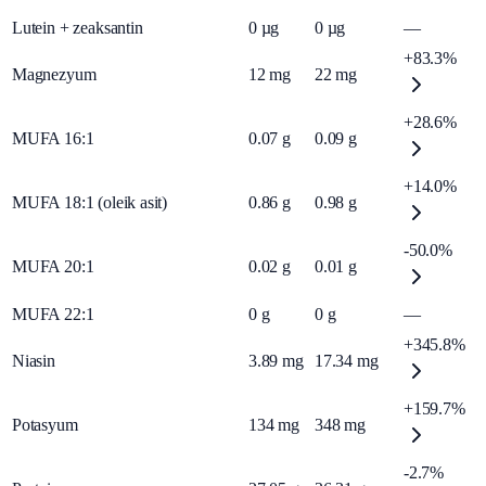
Lutein + zeaksantin
0
µg
0
µg
—
+83.3%
Magnezyum
12
mg
22
mg
+28.6%
MUFA 16:1
0.07
g
0.09
g
+14.0%
MUFA 18:1 (oleik asit)
0.86
g
0.98
g
-50.0%
MUFA 20:1
0.02
g
0.01
g
MUFA 22:1
0
g
0
g
—
+345.8%
Niasin
3.89
mg
17.34
mg
+159.7%
Potasyum
134
mg
348
mg
-2.7%