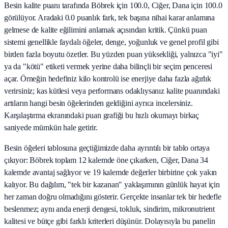
Besin kalite puanı tarafında Böbrek için 100.0, Ciğer, Dana için 100.0
görülüyor. Aradaki 0.0 puanlık fark, tek başına nihai karar anlamına
gelmese de kalite eğilimini anlamak açısından kritik. Çünkü puan
sistemi genellikle faydalı öğeler, denge, yoğunluk ve genel profil gibi
birden fazla boyutu özetler. Bu yüzden puan yüksekliği, yalnızca "iyi"
ya da "kötü" etiketi vermek yerine daha bilinçli bir seçim penceresi
açar. Örneğin hedefiniz kilo kontrolü ise enerjiye daha fazla ağırlık
verirsiniz; kas kütlesi veya performans odaklıysanız kalite puanındaki
artıların hangi besin öğelerinden geldiğini ayrıca incelersiniz.
Karşılaştırma ekranındaki puan grafiği bu hızlı okumayı birkaç
saniyede mümkün hale getirir.
Besin öğeleri tablosuna geçtiğimizde daha ayrıntılı bir tablo ortaya
çıkıyor: Böbrek toplam 12 kalemde öne çıkarken, Ciğer, Dana 34
kalemde avantaj sağlıyor ve 19 kalemde değerler birbirine çok yakın
kalıyor. Bu dağılım, "tek bir kazanan" yaklaşımının günlük hayat için
her zaman doğru olmadığını gösterir. Gerçekte insanlar tek bir hedefle
beslenmez; aynı anda enerji dengesi, tokluk, sindirim, mikronutrient
kalitesi ve bütçe gibi farklı kriterleri düşünür. Dolayısıyla bu panelin