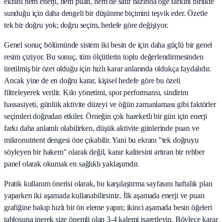
ekranı hem enerji, hem puan, hem de satır bazında öğe farkını birlikte
sunduğu için daha dengeli bir düşünme biçimini teşvik eder. Özetle
tek bir doğru yok; doğru seçim, hedefe göre değişiyor.
Genel sonuç bölümünde sistem iki besin de için daha güçlü bir genel
resim çiziyor. Bu sonuç, tüm ölçütlerin toplu değerlendirmesinden
üretilmiş bir özet olduğu için hızlı karar anlarında oldukça faydalıdır.
Ancak yine de en doğru karar, kişisel hedefe göre bu özeti
filtreleyerek verilir. Kilo yönetimi, spor performansı, sindirim
hassasiyeti, günlük aktivite düzeyi ve öğün zamanlaması gibi faktörler
seçimleri doğrudan etkiler. Örneğin çok hareketli bir gün için enerji
farkı daha anlamlı olabilirken, düşük aktivite günlerinde puan ve
mikronutrient dengesi öne çıkabilir. Yani bu ekranı "tek doğruyu
söyleyen bir hakem" olarak değil, karar kalitesini artıran bir rehber
panel olarak okumak en sağlıklı yaklaşımdır.
Pratik kullanım önerisi olarak, bu karşılaştırma sayfasını haftalık plan
yaparken iki aşamada kullanabilirsiniz. İlk aşamada enerji ve puan
grafiğine bakıp hızlı bir ön eleme yapın; ikinci aşamada besin öğeleri
tablosuna inerek size önemli olan 3-4 kalemi işaretleyin. Böylece karar