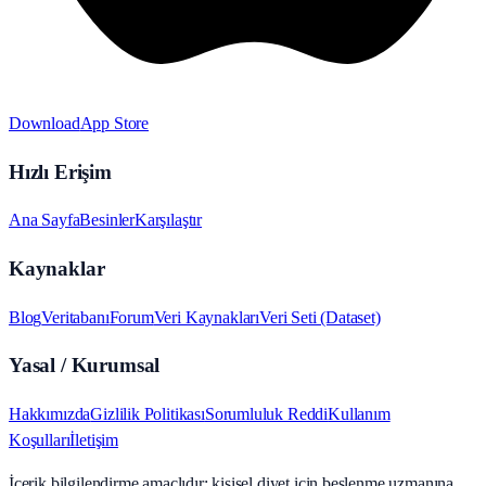
Download
App Store
Hızlı Erişim
Ana Sayfa
Besinler
Karşılaştır
Kaynaklar
Blog
Veritabanı
Forum
Veri Kaynakları
Veri Seti (Dataset)
Yasal / Kurumsal
Hakkımızda
Gizlilik Politikası
Sorumluluk Reddi
Kullanım
Koşulları
İletişim
İçerik bilgilendirme amaçlıdır; kişisel diyet için beslenme uzmanına