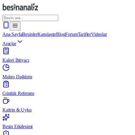
Ana Sayfa
Besinler
Karşılaştır
Blog
Forum
Tarifler
Videolar
Araçlar
Kalori İhtiyacı
Makro Dağılımı
Günlük Referans
Kafein & Uyku
Besin Etkileşimi