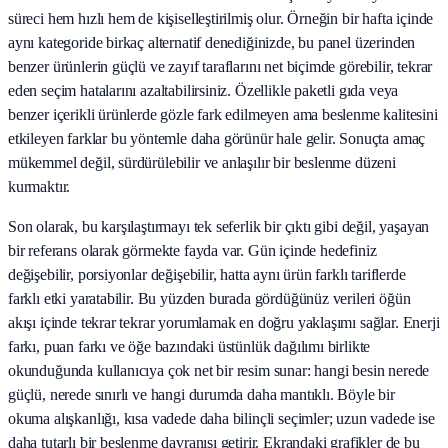
süreci hem hızlı hem de kişiselleştirilmiş olur. Örneğin bir hafta içinde
aynı kategoride birkaç alternatif denediğinizde, bu panel üzerinden
benzer ürünlerin güçlü ve zayıf taraflarını net biçimde görebilir, tekrar
eden seçim hatalarını azaltabilirsiniz. Özellikle paketli gıda veya
benzer içerikli ürünlerde gözle fark edilmeyen ama beslenme kalitesini
etkileyen farklar bu yöntemle daha görünür hale gelir. Sonuçta amaç
mükemmel değil, sürdürülebilir ve anlaşılır bir beslenme düzeni
kurmaktır.
Son olarak, bu karşılaştırmayı tek seferlik bir çıktı gibi değil, yaşayan
bir referans olarak görmekte fayda var. Gün içinde hedefiniz
değişebilir, porsiyonlar değişebilir, hatta aynı ürün farklı tariflerde
farklı etki yaratabilir. Bu yüzden burada gördüğünüz verileri öğün
akışı içinde tekrar tekrar yorumlamak en doğru yaklaşımı sağlar. Enerji
farkı, puan farkı ve öğe bazındaki üstünlük dağılımı birlikte
okunduğunda kullanıcıya çok net bir resim sunar: hangi besin nerede
güçlü, nerede sınırlı ve hangi durumda daha mantıklı. Böyle bir
okuma alışkanlığı, kısa vadede daha bilinçli seçimler; uzun vadede ise
daha tutarlı bir beslenme davranışı getirir. Ekrandaki grafikler de bu