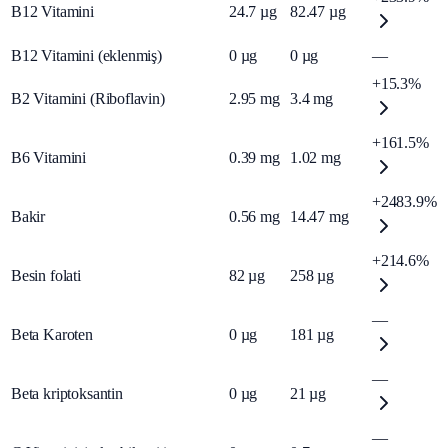
B12 Vitamini
24.7
µg
82.47
µg
B12 Vitamini (eklenmiş)
0
µg
0
µg
—
+15.3%
B2 Vitamini (Riboflavin)
2.95
mg
3.4
mg
+161.5%
B6 Vitamini
0.39
mg
1.02
mg
+2483.9%
Bakir
0.56
mg
14.47
mg
+214.6%
Besin folati
82
µg
258
µg
—
Beta Karoten
0
µg
181
µg
—
Beta kriptoksantin
0
µg
21
µg
—