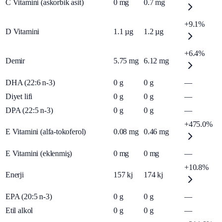
C Vitamini (askorbik asit)
0
mg
0.7
mg
+9.1%
D Vitamini
1.1
µg
1.2
µg
+6.4%
Demir
5.75
mg
6.12
mg
DHA (22:6 n-3)
0
g
0
g
—
Diyet lifi
0
g
0
g
—
DPA (22:5 n-3)
0
g
0
g
—
+475.0%
E Vitamini (alfa-tokoferol)
0.08
mg
0.46
mg
E Vitamini (eklenmiş)
0
mg
0
mg
—
+10.8%
Enerji
157
kj
174
kj
EPA (20:5 n-3)
0
g
0
g
—
Etil alkol
0
g
0
g
—