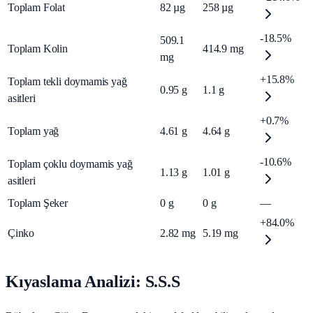
Toplam Folat
82
µg
258
µg
-18.5%
509.1
Toplam Kolin
414.9
mg
mg
+15.8%
Toplam tekli doymamis yağ
0.95
g
1.1
g
asitleri
+0.7%
Toplam yağ
4.61
g
4.64
g
-10.6%
Toplam çoklu doymamis yağ
1.13
g
1.01
g
asitleri
Toplam Şeker
0
g
0
g
—
+84.0%
Çinko
2.82
mg
5.19
mg
Kıyaslama Analizi: S.S.S