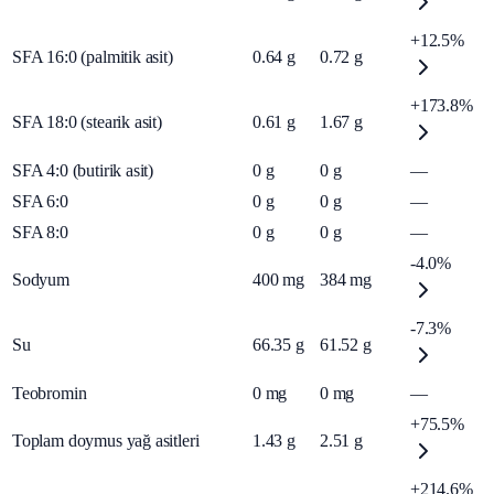
+12.5%
SFA 16:0 (palmitik asit)
0.64
g
0.72
g
+173.8%
SFA 18:0 (stearik asit)
0.61
g
1.67
g
SFA 4:0 (butirik asit)
0
g
0
g
—
SFA 6:0
0
g
0
g
—
SFA 8:0
0
g
0
g
—
-4.0%
Sodyum
400
mg
384
mg
-7.3%
Su
66.35
g
61.52
g
Teobromin
0
mg
0
mg
—
+75.5%
Toplam doymus yağ asitleri
1.43
g
2.51
g
+214.6%