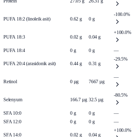
Protein
27.05
g
26.31
g
-100.0%
PUFA 18:2 (linoleik asit)
0.62
g
0
g
+100.0%
PUFA 18:3
0.02
g
0.04
g
PUFA 18:4
0
g
0
g
—
-29.5%
PUFA 20:4 (arasidonik asit)
0.44
g
0.31
g
—
Retinol
0
µg
7667
µg
-80.5%
Selenyum
166.7
µg
32.5
µg
SFA 10:0
0
g
0
g
—
SFA 12:0
0
g
0
g
—
+100.0%
SFA 14:0
0.02
g
0.04
g