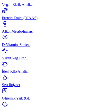
Vegan Eksik Analizi
Protein Emici (DIAAS)
Alkol Metabolizması
D Vitamini Sentezi
Vücut Yağ Oranı
İdeal Kilo Analizi
Sıvı İhtiyacı
Glisemik Yük (GL)