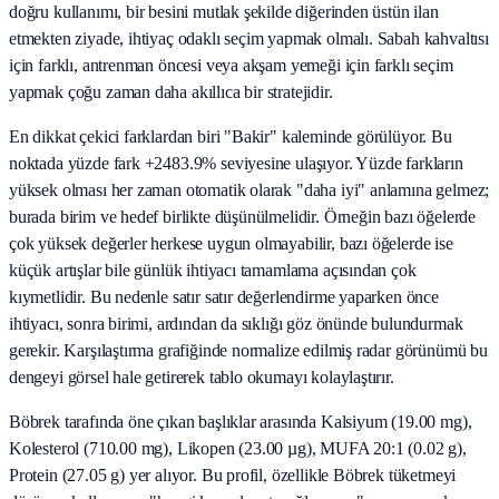
doğru kullanımı, bir besini mutlak şekilde diğerinden üstün ilan
etmekten ziyade, ihtiyaç odaklı seçim yapmak olmalı. Sabah kahvaltısı
için farklı, antrenman öncesi veya akşam yemeği için farklı seçim
yapmak çoğu zaman daha akıllıca bir stratejidir.
En dikkat çekici farklardan biri "Bakir" kaleminde görülüyor. Bu
noktada yüzde fark +2483.9% seviyesine ulaşıyor. Yüzde farkların
yüksek olması her zaman otomatik olarak "daha iyi" anlamına gelmez;
burada birim ve hedef birlikte düşünülmelidir. Örneğin bazı öğelerde
çok yüksek değerler herkese uygun olmayabilir, bazı öğelerde ise
küçük artışlar bile günlük ihtiyacı tamamlama açısından çok
kıymetlidir. Bu nedenle satır satır değerlendirme yaparken önce
ihtiyacı, sonra birimi, ardından da sıklığı göz önünde bulundurmak
gerekir. Karşılaştırma grafiğinde normalize edilmiş radar görünümü bu
dengeyi görsel hale getirerek tablo okumayı kolaylaştırır.
Böbrek tarafında öne çıkan başlıklar arasında Kalsiyum (19.00 mg),
Kolesterol (710.00 mg), Likopen (23.00 µg), MUFA 20:1 (0.02 g),
Protein (27.05 g) yer alıyor. Bu profil, özellikle Böbrek tüketmeyi