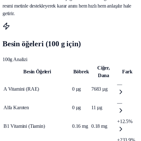
resmi metinle destekleyerek karar anını hem hızlı hem anlaşılır hale
getirir.
Besin öğeleri (100 g için)
100g Analizi
Ciğer,
Besin Öğeleri
Böbrek
Fark
Dana
—
A Vitamini (RAE)
0
µg
7683
µg
—
Alfa Karoten
0
µg
11
µg
+12.5%
B1 Vitamini (Tiamin)
0.16
mg
0.18
mg
+233.9%