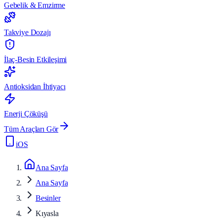
Gebelik & Emzirme
Takviye Dozajı
İlaç-Besin Etkileşimi
Antioksidan İhtiyacı
Enerji Çöküşü
Tüm Araçları Gör
iOS
Ana Sayfa
Ana Sayfa
Besinler
Kıyasla