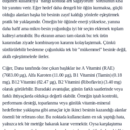
düşünen kullanıcıya "hangi konuda artı sağlıyorum" sorusunun kısa
bir yanıtını verir. Eğer hedef daha dengeli bir öğün kurmaksa, güçlü
olduğu alanları başka bir besinin zayıf kaldığı yönlerle eşleştirmek
pratik bir yaklaşımdır. Örneğin bir öğünde enerji yüksekse, yanına
daha hafif ama mikro besin yoğunluğu iyi bir seçim eklemek toplam
kaliteyi artırabilir. Bu ekranın amacı tam olarak bu: tek ürün
kararından ziyade kombinasyon kararını kolaylaştırmak. Çünkü
sürdürülebilir beslenme çoğunlukla tek bir "mükemmel" besinle değil,
akıllı eşleştirmelerle ilerler.
Ciğer, Dana tarafında öne çıkan başlıklar ise A Vitamini (RAE)
(7683.00 µg), Alfa Karoten (11.00 µg), B1 Vitamini (Tiamin) (0.18
mg), B12 Vitamini (82.47 µg), B2 Vitamini (Riboflavin) (3.40 mg)
olarak görülebilir. Buradaki avantajlar, günün farklı saatlerinde veya
farklı ihtiyaçlarda oldukça değerli olabilir. Örneğin iştah kontrolü,
performans desteği, toparlanma veya günlük vitamin-mineral
hedeflerine yaklaşma gibi amaçlar için ikinci besinin kazandığı alanlar
önemli bir referans olur. Bu noktada kullanıcıların en sık yaptığı hata,
yalnızca tek bir metriğe bakarak karar vermektir. Oysa karşılaştırma