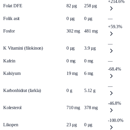
+214.6%
Folat DFE
82
µg
258
µg
Folik asit
0
µg
0
µg
—
+59.3%
Fosfor
302
mg
481
mg
—
K Vitamini (filokinon)
0
µg
3.9
µg
Kafein
0
mg
0
mg
—
-68.4%
Kalsiyum
19
mg
6
mg
—
Karbonhidrat (farkla)
0
g
5.12
g
-46.8%
Kolesterol
710
mg
378
mg
-100.0%
Likopen
23
µg
0
µg