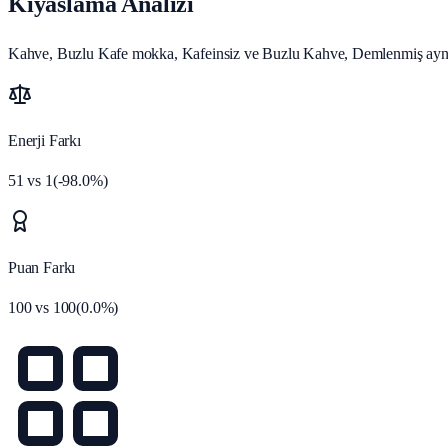
Kıyaslama Analizi
Kahve, Buzlu Kafe mokka, Kafeinsiz ve Buzlu Kahve, Demlenmiş aynı 
Enerji Farkı
51
vs
1
(
-98.0
%)
Puan Farkı
100
vs
100
(
0.0
%)