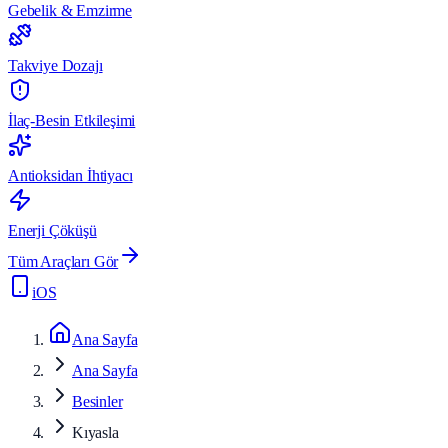
Gebelik & Emzirme
Takviye Dozajı
İlaç-Besin Etkileşimi
Antioksidan İhtiyacı
Enerji Çöküşü
Tüm Araçları Gör
iOS
Ana Sayfa
Ana Sayfa
Besinler
Kıyasla