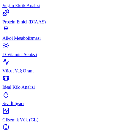
Vegan Eksik Analizi
Protein Emici (DIAAS)
Alkol Metabolizması
D Vitamini Sentezi
Vücut Yağ Oranı
İdeal Kilo Analizi
Sıvı İhtiyacı
Glisemik Yük (GL)