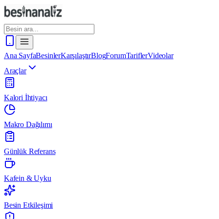
Ana Sayfa
Besinler
Karşılaştır
Blog
Forum
Tarifler
Videolar
Araçlar
Kalori İhtiyacı
Makro Dağılımı
Günlük Referans
Kafein & Uyku
Besin Etkileşimi