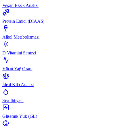
Vegan Eksik Analizi
Protein Emici (DIAAS)
Alkol Metabolizması
D Vitamini Sentezi
Vücut Yağ Oranı
İdeal Kilo Analizi
Sıvı İhtiyacı
Glisemik Yük (GL)