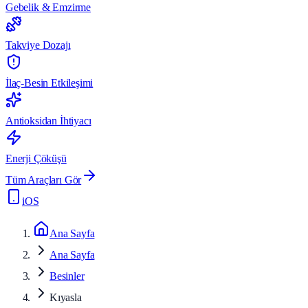
Gebelik & Emzirme
Takviye Dozajı
İlaç-Besin Etkileşimi
Antioksidan İhtiyacı
Enerji Çöküşü
Tüm Araçları Gör
iOS
Ana Sayfa
Ana Sayfa
Besinler
Kıyasla