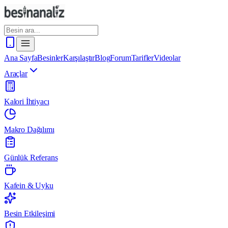
Ana Sayfa
Besinler
Karşılaştır
Blog
Forum
Tarifler
Videolar
Araçlar
Kalori İhtiyacı
Makro Dağılımı
Günlük Referans
Kafein & Uyku
Besin Etkileşimi