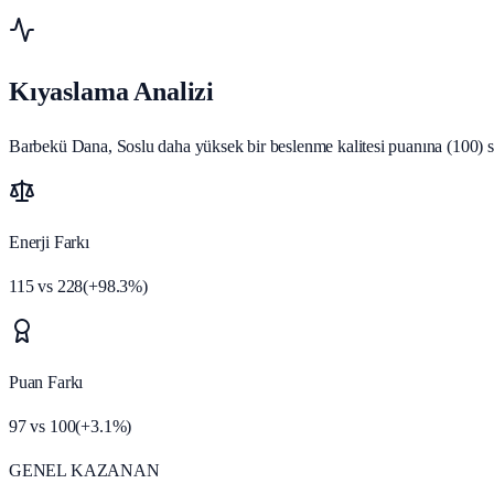
Kıyaslama Analizi
Barbekü Dana, Soslu daha yüksek bir beslenme kalitesi puanına (100) sah
Enerji Farkı
115
vs
228
(
+
98.3
%)
Puan Farkı
97
vs
100
(
+
3.1
%)
GENEL KAZANAN