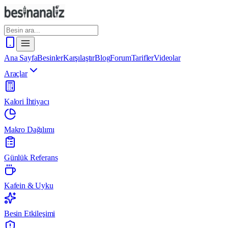
Ana Sayfa
Besinler
Karşılaştır
Blog
Forum
Tarifler
Videolar
Araçlar
Kalori İhtiyacı
Makro Dağılımı
Günlük Referans
Kafein & Uyku
Besin Etkileşimi