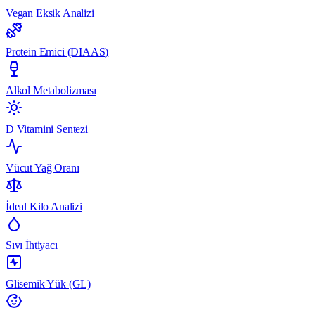
Vegan Eksik Analizi
Protein Emici (DIAAS)
Alkol Metabolizması
D Vitamini Sentezi
Vücut Yağ Oranı
İdeal Kilo Analizi
Sıvı İhtiyacı
Glisemik Yük (GL)