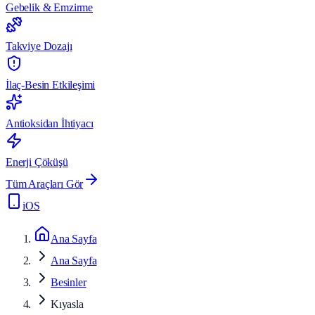
Gebelik & Emzirme
Takviye Dozajı
İlaç-Besin Etkileşimi
Antioksidan İhtiyacı
Enerji Çöküşü
Tüm Araçları Gör
iOS
Ana Sayfa
Ana Sayfa
Besinler
Kıyasla