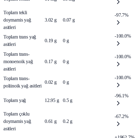
Toplam tekli
-97.7%
doymamis yağ
3.02
g
0.07
g
asitleri
-100.0%
Toplam trans yağ
0.19
g
0
g
asitleri
Toplam trans-
-100.0%
monoenoik yağ
0.17
g
0
g
asitleri
-100.0%
Toplam trans-
0.02
g
0
g
poliinoik yağ asitleri
-96.1%
Toplam yağ
12.95
g
0.5
g
Toplam çoklu
-67.2%
doymamis yağ
0.61
g
0.2
g
asitleri
+1962.7%