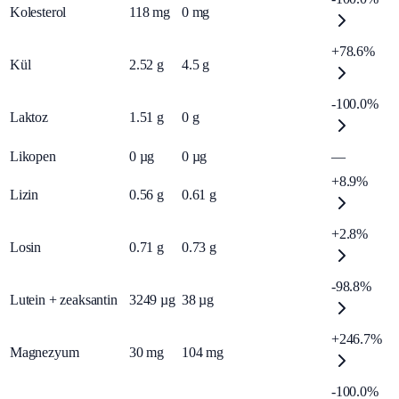
Kolesterol
118
mg
0
mg
+78.6%
Kül
2.52
g
4.5
g
-100.0%
Laktoz
1.51
g
0
g
Likopen
0
µg
0
µg
—
+8.9%
Lizin
0.56
g
0.61
g
+2.8%
Losin
0.71
g
0.73
g
-98.8%
Lutein + zeaksantin
3249
µg
38
µg
+246.7%
Magnezyum
30
mg
104
mg
-100.0%