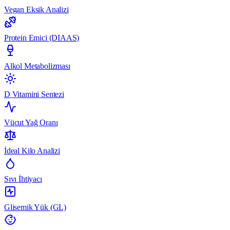
Vegan Eksik Analizi
Protein Emici (DIAAS)
Alkol Metabolizması
D Vitamini Sentezi
Vücut Yağ Oranı
İdeal Kilo Analizi
Sıvı İhtiyacı
Glisemik Yük (GL)