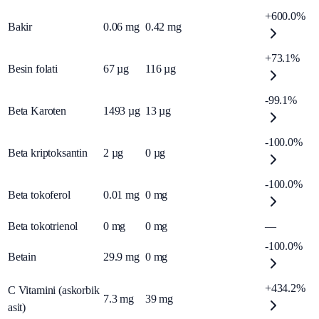
+600.0%
Bakir
0.06
mg
0.42
mg
+73.1%
Besin folati
67
µg
116
µg
-99.1%
Beta Karoten
1493
µg
13
µg
-100.0%
Beta kriptoksantin
2
µg
0
µg
-100.0%
Beta tokoferol
0.01
mg
0
mg
Beta tokotrienol
0
mg
0
mg
—
-100.0%
Betain
29.9
mg
0
mg
+434.2%
C Vitamini (askorbik
7.3
mg
39
mg
asit)