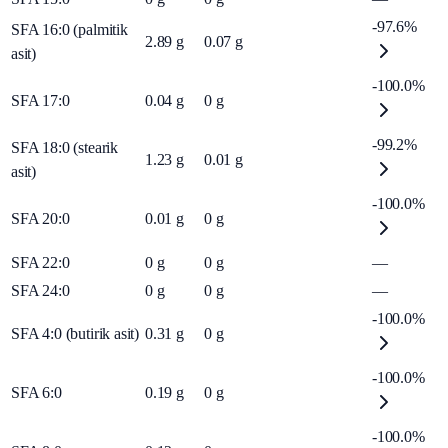
-97.6%
SFA 16:0 (palmitik
2.89
g
0.07
g
asit)
-100.0%
SFA 17:0
0.04
g
0
g
-99.2%
SFA 18:0 (stearik
1.23
g
0.01
g
asit)
-100.0%
SFA 20:0
0.01
g
0
g
SFA 22:0
0
g
0
g
—
SFA 24:0
0
g
0
g
—
-100.0%
SFA 4:0 (butirik asit)
0.31
g
0
g
-100.0%
SFA 6:0
0.19
g
0
g
-100.0%