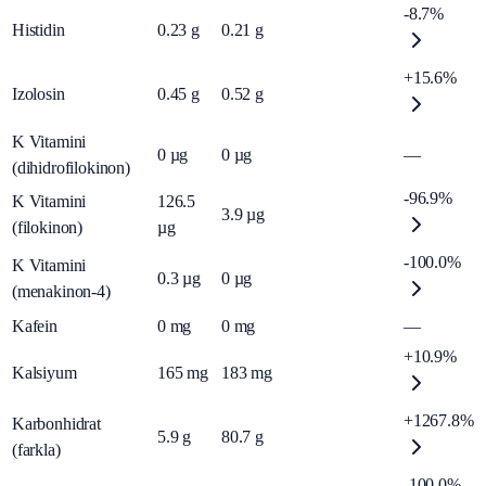
-8.7%
Histidin
0.23
g
0.21
g
+15.6%
Izolosin
0.45
g
0.52
g
K Vitamini
0
µg
0
µg
—
(dihidrofilokinon)
-96.9%
K Vitamini
126.5
3.9
µg
(filokinon)
µg
-100.0%
K Vitamini
0.3
µg
0
µg
(menakinon-4)
Kafein
0
mg
0
mg
—
+10.9%
Kalsiyum
165
mg
183
mg
+1267.8%
Karbonhidrat
5.9
g
80.7
g
(farkla)
-100.0%