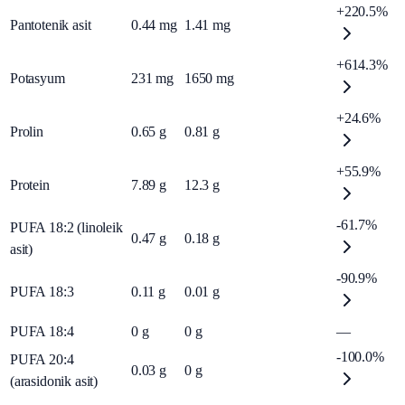
+220.5%
Pantotenik asit
0.44
mg
1.41
mg
+614.3%
Potasyum
231
mg
1650
mg
+24.6%
Prolin
0.65
g
0.81
g
+55.9%
Protein
7.89
g
12.3
g
-61.7%
PUFA 18:2 (linoleik
0.47
g
0.18
g
asit)
-90.9%
PUFA 18:3
0.11
g
0.01
g
PUFA 18:4
0
g
0
g
—
-100.0%
PUFA 20:4
0.03
g
0
g
(arasidonik asit)