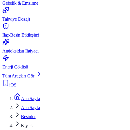
Gebelik & Emzirme
Takviye Dozajı
İlaç-Besin Etkileşimi
Antioksidan İhtiyacı
Enerji Çöküşü
Tüm Araçları Gör
iOS
Ana Sayfa
Ana Sayfa
Besinler
Kıyasla