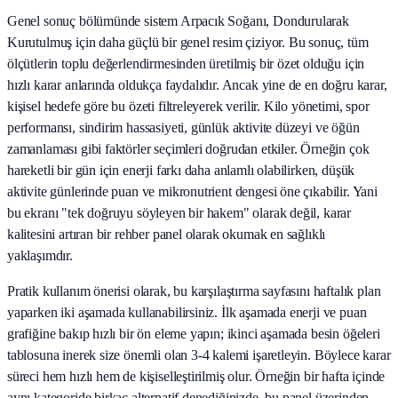
Genel sonuç bölümünde sistem Arpacık Soğanı, Dondurularak
Kurutulmuş için daha güçlü bir genel resim çiziyor. Bu sonuç, tüm
ölçütlerin toplu değerlendirmesinden üretilmiş bir özet olduğu için
hızlı karar anlarında oldukça faydalıdır. Ancak yine de en doğru karar,
kişisel hedefe göre bu özeti filtreleyerek verilir. Kilo yönetimi, spor
performansı, sindirim hassasiyeti, günlük aktivite düzeyi ve öğün
zamanlaması gibi faktörler seçimleri doğrudan etkiler. Örneğin çok
hareketli bir gün için enerji farkı daha anlamlı olabilirken, düşük
aktivite günlerinde puan ve mikronutrient dengesi öne çıkabilir. Yani
bu ekranı "tek doğruyu söyleyen bir hakem" olarak değil, karar
kalitesini artıran bir rehber panel olarak okumak en sağlıklı
yaklaşımdır.
Pratik kullanım önerisi olarak, bu karşılaştırma sayfasını haftalık plan
yaparken iki aşamada kullanabilirsiniz. İlk aşamada enerji ve puan
grafiğine bakıp hızlı bir ön eleme yapın; ikinci aşamada besin öğeleri
tablosuna inerek size önemli olan 3-4 kalemi işaretleyin. Böylece karar
süreci hem hızlı hem de kişiselleştirilmiş olur. Örneğin bir hafta içinde
aynı kategoride birkaç alternatif denediğinizde, bu panel üzerinden