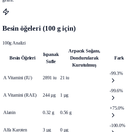
Besin öğeleri (100 g için)
100g Analizi
Arpacık Soğanı,
Ispanak
Besin Öğeleri
Dondurularak
Fark
Sufle
Kurutulmuş
-99.3%
A Vitamini (IU)
2891
iu
21
iu
-99.6%
A Vitamini (RAE)
244
µg
1
µg
+75.0%
Alanin
0.32
g
0.56
g
-100.0%
Alfa Karoten
3
µg
0
µg