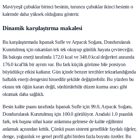
Mavi/yeşil çubuklar birinci besinin, turuncu çubuklar ikinci besinin o
kalemde daha yüksek olduğunu gösterir.
Dinamik karşılaştırma makalesi
Bu karşılaştırmada Ispanak Sufle ve Arpacık Soğanı, Dondurularak
Kurutulmuş için rakamları tek tek okuyup günlük hayata çevireceğiz.
İlk bakışta enerji tarafında 172.0 kcal ve 348.0 kcal değerleri arasında
176.0 kcal'lik bir ayrım var. Bu fark küçük görünse bile porsiyon
büyüdükçe etkisi katlanır. Gün içinde benzer tercihler tekrarlandığında
haftalık enerji dengesini hissedilir şekilde değiştirebilir. Bu yüzden bu
ekranı tek öğün kararı değil, sürdürülebilir düzen kurma aracı gibi
okumak daha sağlıklı.
Besin kalite puanı tarafında Ispanak Sufle için 99.0, Arpacık Soğanı,
Dondurularak Kurutulmuş için 100.0 görülüyor. Aradaki 1.0 puanlık
fark, tek başına nihai karar anlamına gelmese de kalite eğilimini
anlamak açısından kritik. Çünkü puan sistemi genellikle faydalı öğeler,
denge, yoğunluk ve genel profil gibi birden fazla boyutu özetler. Bu