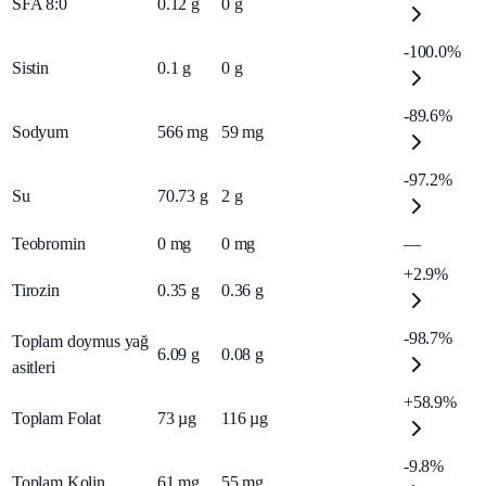
SFA 8:0
0.12
g
0
g
-100.0%
Sistin
0.1
g
0
g
-89.6%
Sodyum
566
mg
59
mg
-97.2%
Su
70.73
g
2
g
Teobromin
0
mg
0
mg
—
+2.9%
Tirozin
0.35
g
0.36
g
-98.7%
Toplam doymus yağ
6.09
g
0.08
g
asitleri
+58.9%
Toplam Folat
73
µg
116
µg
-9.8%
Toplam Kolin
61
mg
55
mg