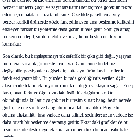
benzer ürünlerin güçlü ve zayıf taraflarını net biçimde görebilir, tekrar
eden seçim hatalarını azaltabilirsiniz. Özellikle paketli gıda veya
benzer içerikli ürünlerde gözle fark edilmeyen ama beslenme kalitesini
etkileyen farklar bu yöntemle daha görünür hale gelir. Sonuçta amaç
mükemmel değil, sürdürülebilir ve anlaşılır bir beslenme düzeni
kurmaktır.
Son olarak, bu karşılaştırmayı tek seferlik bir çıktı gibi değil, yaşayan
bir referans olarak görmekte fayda var. Gün içinde hedefiniz
değişebilir, porsiyonlar değişebilir, hatta aynı ürün farklı tariflerde
farklı etki yaratabilir. Bu yüzden burada gördüğünüz verileri öğün
akışı içinde tekrar tekrar yorumlamak en doğru yaklaşımı sağlar. Enerji
farkı, puan farkı ve öğe bazındaki üstünlük dağılımı birlikte
okunduğunda kullanıcıya çok net bir resim sunar: hangi besin nerede
güçlü, nerede sınırlı ve hangi durumda daha mantıklı. Böyle bir
okuma alışkanlığı, kısa vadede daha bilinçli seçimler; uzun vadede ise
daha tutarlı bir beslenme davranışı getirir. Ekrandaki grafikler de bu
resmi metinle destekleyerek karar anını hem hızlı hem anlaşılır hale
getirir.