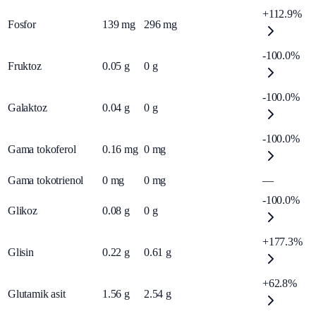
+112.9%
Fosfor
139
mg
296
mg
-100.0%
Fruktoz
0.05
g
0
g
-100.0%
Galaktoz
0.04
g
0
g
-100.0%
Gama tokoferol
0.16
mg
0
mg
Gama tokotrienol
0
mg
0
mg
—
-100.0%
Glikoz
0.08
g
0
g
+177.3%
Glisin
0.22
g
0.61
g
+62.8%
Glutamik asit
1.56
g
2.54
g