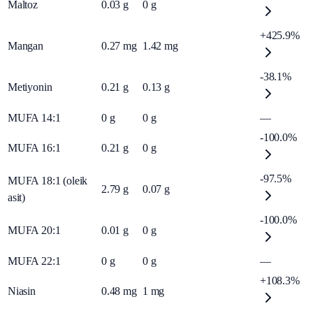
Maltoz
0.03
g
0
g
+425.9%
Mangan
0.27
mg
1.42
mg
-38.1%
Metiyonin
0.21
g
0.13
g
MUFA 14:1
0
g
0
g
—
-100.0%
MUFA 16:1
0.21
g
0
g
-97.5%
MUFA 18:1 (oleik
2.79
g
0.07
g
asit)
-100.0%
MUFA 20:1
0.01
g
0
g
MUFA 22:1
0
g
0
g
—
+108.3%
Niasin
0.48
mg
1
mg