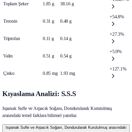
Toplam Şeker
1.85
g
38.16
g
+54.8%
Treonin
0.31
g
0.48
g
+27.3%
Triptofan
0.11
g
0.14
g
+5.9%
Valin
0.51
g
0.54
g
+127.1%
Çinko
0.85
mg
1.93
mg
Kıyaslama Analizi: S.S.S
Ispanak Sufle ve Arpacık Soğanı, Dondurularak Kurutulmuş
arasındaki temel farklara bilimsel yanıtlar.
Ispanak Sufle ve Arpacık Soğanı, Dondurularak Kurutulmuş arasındaki