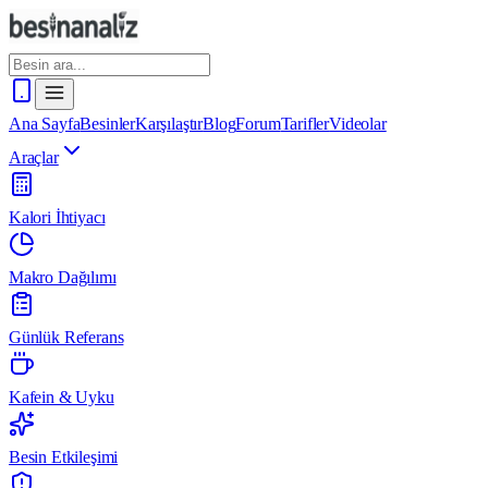
Ana Sayfa
Besinler
Karşılaştır
Blog
Forum
Tarifler
Videolar
Araçlar
Kalori İhtiyacı
Makro Dağılımı
Günlük Referans
Kafein & Uyku
Besin Etkileşimi