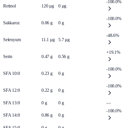
-100.0%
Retinol
120
µg
0
µg
-100.0%
Sakkaroz
0.06
g
0
g
-48.6%
Selenyum
11.1
µg
5.7
µg
+19.1%
Serin
0.47
g
0.56
g
-100.0%
SFA 10:0
0.23
g
0
g
-100.0%
SFA 12:0
0.22
g
0
g
SFA 13:0
0
g
0
g
—
-100.0%
SFA 14:0
0.86
g
0
g
SFA 15:0
0
g
0
g
—