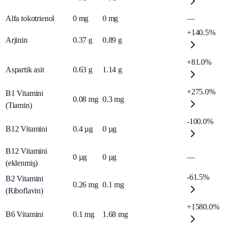
Alfa tokotrienol
0
mg
0
mg
—
+140.5%
Arjinin
0.37
g
0.89
g
+81.0%
Aspartik asit
0.63
g
1.14
g
+275.0%
B1 Vitamini
0.08
mg
0.3
mg
(Tiamin)
-100.0%
B12 Vitamini
0.4
µg
0
µg
B12 Vitamini
0
µg
0
µg
—
(eklenmiş)
-61.5%
B2 Vitamini
0.26
mg
0.1
mg
(Riboflavin)
+1580.0%
B6 Vitamini
0.1
mg
1.68
mg