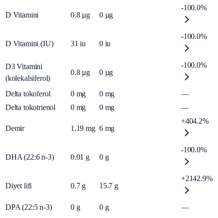
-100.0%
D Vitamini
0.8
µg
0
µg
-100.0%
D Vitamini (IU)
31
iu
0
iu
-100.0%
D3 Vitamini
0.8
µg
0
µg
(kolekalsiferol)
Delta tokoferol
0
mg
0
mg
—
Delta tokotrienol
0
mg
0
mg
—
+404.2%
Demir
1.19
mg
6
mg
-100.0%
DHA (22:6 n-3)
0.01
g
0
g
+2142.9%
Diyet lifi
0.7
g
15.7
g
DPA (22:5 n-3)
0
g
0
g
—