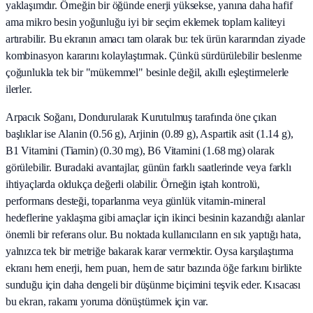
yaklaşımdır. Örneğin bir öğünde enerji yüksekse, yanına daha hafif
ama mikro besin yoğunluğu iyi bir seçim eklemek toplam kaliteyi
artırabilir. Bu ekranın amacı tam olarak bu: tek ürün kararından ziyade
kombinasyon kararını kolaylaştırmak. Çünkü sürdürülebilir beslenme
çoğunlukla tek bir "mükemmel" besinle değil, akıllı eşleştirmelerle
ilerler.
Arpacık Soğanı, Dondurularak Kurutulmuş tarafında öne çıkan
başlıklar ise Alanin (0.56 g), Arjinin (0.89 g), Aspartik asit (1.14 g),
B1 Vitamini (Tiamin) (0.30 mg), B6 Vitamini (1.68 mg) olarak
görülebilir. Buradaki avantajlar, günün farklı saatlerinde veya farklı
ihtiyaçlarda oldukça değerli olabilir. Örneğin iştah kontrolü,
performans desteği, toparlanma veya günlük vitamin-mineral
hedeflerine yaklaşma gibi amaçlar için ikinci besinin kazandığı alanlar
önemli bir referans olur. Bu noktada kullanıcıların en sık yaptığı hata,
yalnızca tek bir metriğe bakarak karar vermektir. Oysa karşılaştırma
ekranı hem enerji, hem puan, hem de satır bazında öğe farkını birlikte
sunduğu için daha dengeli bir düşünme biçimini teşvik eder. Kısacası
bu ekran, rakamı yoruma dönüştürmek için var.