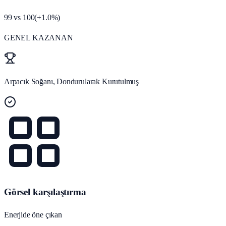
99
vs
100
(
+
1.0
%)
GENEL KAZANAN
Arpacık Soğanı, Dondurularak Kurutulmuş
Görsel karşılaştırma
Enerjide öne çıkan