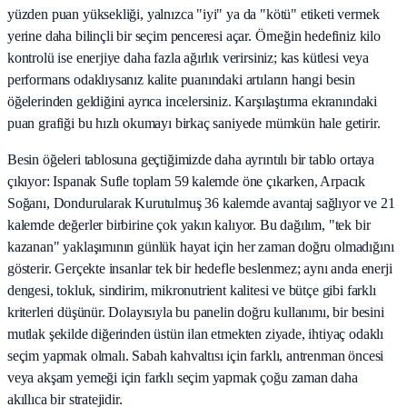
yüzden puan yüksekliği, yalnızca "iyi" ya da "kötü" etiketi vermek
yerine daha bilinçli bir seçim penceresi açar. Örneğin hedefiniz kilo
kontrolü ise enerjiye daha fazla ağırlık verirsiniz; kas kütlesi veya
performans odaklıysanız kalite puanındaki artıların hangi besin
öğelerinden geldiğini ayrıca incelersiniz. Karşılaştırma ekranındaki
puan grafiği bu hızlı okumayı birkaç saniyede mümkün hale getirir.
Besin öğeleri tablosuna geçtiğimizde daha ayrıntılı bir tablo ortaya
çıkıyor: Ispanak Sufle toplam 59 kalemde öne çıkarken, Arpacık
Soğanı, Dondurularak Kurutulmuş 36 kalemde avantaj sağlıyor ve 21
kalemde değerler birbirine çok yakın kalıyor. Bu dağılım, "tek bir
kazanan" yaklaşımının günlük hayat için her zaman doğru olmadığını
gösterir. Gerçekte insanlar tek bir hedefle beslenmez; aynı anda enerji
dengesi, tokluk, sindirim, mikronutrient kalitesi ve bütçe gibi farklı
kriterleri düşünür. Dolayısıyla bu panelin doğru kullanımı, bir besini
mutlak şekilde diğerinden üstün ilan etmekten ziyade, ihtiyaç odaklı
seçim yapmak olmalı. Sabah kahvaltısı için farklı, antrenman öncesi
veya akşam yemeği için farklı seçim yapmak çoğu zaman daha
akıllıca bir stratejidir.