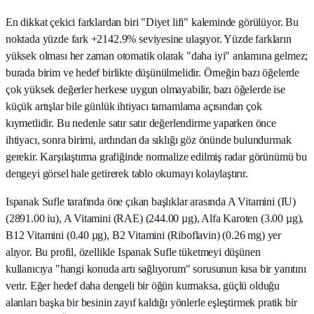
En dikkat çekici farklardan biri "Diyet lifi" kaleminde görülüyor. Bu
noktada yüzde fark +2142.9% seviyesine ulaşıyor. Yüzde farkların
yüksek olması her zaman otomatik olarak "daha iyi" anlamına gelmez;
burada birim ve hedef birlikte düşünülmelidir. Örneğin bazı öğelerde
çok yüksek değerler herkese uygun olmayabilir, bazı öğelerde ise
küçük artışlar bile günlük ihtiyacı tamamlama açısından çok
kıymetlidir. Bu nedenle satır satır değerlendirme yaparken önce
ihtiyacı, sonra birimi, ardından da sıklığı göz önünde bulundurmak
gerekir. Karşılaştırma grafiğinde normalize edilmiş radar görünümü bu
dengeyi görsel hale getirerek tablo okumayı kolaylaştırır.
Ispanak Sufle tarafında öne çıkan başlıklar arasında A Vitamini (IU)
(2891.00 iu), A Vitamini (RAE) (244.00 µg), Alfa Karoten (3.00 µg),
B12 Vitamini (0.40 µg), B2 Vitamini (Riboflavin) (0.26 mg) yer
alıyor. Bu profil, özellikle Ispanak Sufle tüketmeyi düşünen
kullanıcıya "hangi konuda artı sağlıyorum" sorusunun kısa bir yanıtını
verir. Eğer hedef daha dengeli bir öğün kurmaksa, güçlü olduğu
alanları başka bir besinin zayıf kaldığı yönlerle eşleştirmek pratik bir