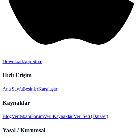
Download
App Store
Hızlı Erişim
Ana Sayfa
Besinler
Karşılaştır
Kaynaklar
Blog
Veritabanı
Forum
Veri Kaynakları
Veri Seti (Dataset)
Yasal / Kurumsal