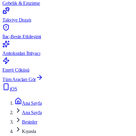
Gebelik & Emzirme
Takviye Dozajı
İlaç-Besin Etkileşimi
Antioksidan İhtiyacı
Enerji Çöküşü
Tüm Araçları Gör
iOS
Ana Sayfa
Ana Sayfa
Besinler
Kıyasla