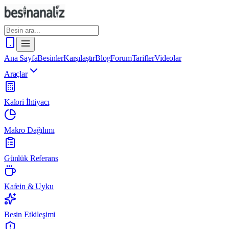
Ana Sayfa
Besinler
Karşılaştır
Blog
Forum
Tarifler
Videolar
Araçlar
Kalori İhtiyacı
Makro Dağılımı
Günlük Referans
Kafein & Uyku
Besin Etkileşimi