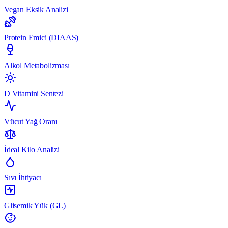
Vegan Eksik Analizi
Protein Emici (DIAAS)
Alkol Metabolizması
D Vitamini Sentezi
Vücut Yağ Oranı
İdeal Kilo Analizi
Sıvı İhtiyacı
Glisemik Yük (GL)