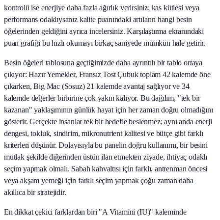
kontrolü ise enerjiye daha fazla ağırlık verirsiniz; kas kütlesi veya
performans odaklıysanız kalite puanındaki artıların hangi besin
öğelerinden geldiğini ayrıca incelersiniz. Karşılaştırma ekranındaki
puan grafiği bu hızlı okumayı birkaç saniyede mümkün hale getirir.
Besin öğeleri tablosuna geçtiğimizde daha ayrıntılı bir tablo ortaya
çıkıyor: Hazır Yemekler, Fransız Tost Çubuk toplam 42 kalemde öne
çıkarken, Big Mac (Sosuz) 21 kalemde avantaj sağlıyor ve 34
kalemde değerler birbirine çok yakın kalıyor. Bu dağılım, "tek bir
kazanan" yaklaşımının günlük hayat için her zaman doğru olmadığını
gösterir. Gerçekte insanlar tek bir hedefle beslenmez; aynı anda enerji
dengesi, tokluk, sindirim, mikronutrient kalitesi ve bütçe gibi farklı
kriterleri düşünür. Dolayısıyla bu panelin doğru kullanımı, bir besini
mutlak şekilde diğerinden üstün ilan etmekten ziyade, ihtiyaç odaklı
seçim yapmak olmalı. Sabah kahvaltısı için farklı, antrenman öncesi
veya akşam yemeği için farklı seçim yapmak çoğu zaman daha
akıllıca bir stratejidir.
En dikkat çekici farklardan biri "A Vitamini (IU)" kaleminde