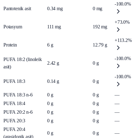
-100.0%
Pantotenik asit
0.34
mg
0
mg
+73.0%
Potasyum
111
mg
192
mg
+113.2%
Protein
6
g
12.79
g
-100.0%
PUFA 18:2 (linoleik
2.42
g
0
g
asit)
-100.0%
PUFA 18:3
0.14
g
0
g
PUFA 18:3 n-6
0
g
0
g
—
PUFA 18:4
0
g
0
g
—
PUFA 20:2 n-6
0
g
0
g
—
PUFA 20:3
0
g
0
g
—
PUFA 20:4
0
g
0
g
—
(arasidonik asit)