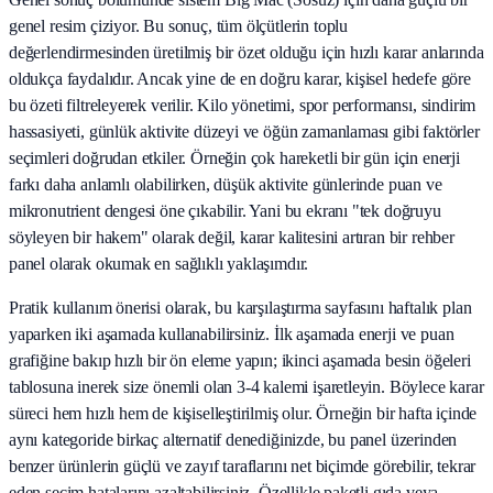
genel resim çiziyor. Bu sonuç, tüm ölçütlerin toplu
değerlendirmesinden üretilmiş bir özet olduğu için hızlı karar anlarında
oldukça faydalıdır. Ancak yine de en doğru karar, kişisel hedefe göre
bu özeti filtreleyerek verilir. Kilo yönetimi, spor performansı, sindirim
hassasiyeti, günlük aktivite düzeyi ve öğün zamanlaması gibi faktörler
seçimleri doğrudan etkiler. Örneğin çok hareketli bir gün için enerji
farkı daha anlamlı olabilirken, düşük aktivite günlerinde puan ve
mikronutrient dengesi öne çıkabilir. Yani bu ekranı "tek doğruyu
söyleyen bir hakem" olarak değil, karar kalitesini artıran bir rehber
panel olarak okumak en sağlıklı yaklaşımdır.
Pratik kullanım önerisi olarak, bu karşılaştırma sayfasını haftalık plan
yaparken iki aşamada kullanabilirsiniz. İlk aşamada enerji ve puan
grafiğine bakıp hızlı bir ön eleme yapın; ikinci aşamada besin öğeleri
tablosuna inerek size önemli olan 3-4 kalemi işaretleyin. Böylece karar
süreci hem hızlı hem de kişiselleştirilmiş olur. Örneğin bir hafta içinde
aynı kategoride birkaç alternatif denediğinizde, bu panel üzerinden
benzer ürünlerin güçlü ve zayıf taraflarını net biçimde görebilir, tekrar
eden seçim hatalarını azaltabilirsiniz. Özellikle paketli gıda veya