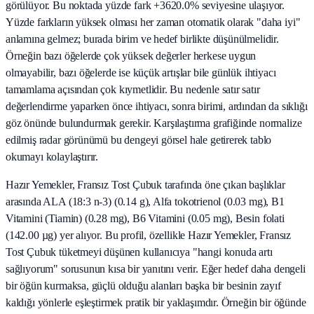
görülüyor. Bu noktada yüzde fark +3620.0% seviyesine ulaşıyor.
Yüzde farkların yüksek olması her zaman otomatik olarak "daha iyi"
anlamına gelmez; burada birim ve hedef birlikte düşünülmelidir.
Örneğin bazı öğelerde çok yüksek değerler herkese uygun
olmayabilir, bazı öğelerde ise küçük artışlar bile günlük ihtiyacı
tamamlama açısından çok kıymetlidir. Bu nedenle satır satır
değerlendirme yaparken önce ihtiyacı, sonra birimi, ardından da sıklığı
göz önünde bulundurmak gerekir. Karşılaştırma grafiğinde normalize
edilmiş radar görünümü bu dengeyi görsel hale getirerek tablo
okumayı kolaylaştırır.
Hazır Yemekler, Fransız Tost Çubuk tarafında öne çıkan başlıklar
arasında ALA (18:3 n-3) (0.14 g), Alfa tokotrienol (0.03 mg), B1
Vitamini (Tiamin) (0.28 mg), B6 Vitamini (0.05 mg), Besin folati
(142.00 µg) yer alıyor. Bu profil, özellikle Hazır Yemekler, Fransız
Tost Çubuk tüketmeyi düşünen kullanıcıya "hangi konuda artı
sağlıyorum" sorusunun kısa bir yanıtını verir. Eğer hedef daha dengeli
bir öğün kurmaksa, güçlü olduğu alanları başka bir besinin zayıf
kaldığı yönlerle eşleştirmek pratik bir yaklaşımdır. Örneğin bir öğünde