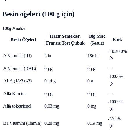
Besin öğeleri (100 g için)
100g Analizi
Hazır Yemekler,
Big Mac
Besin Öğeleri
Fark
Fransız Tost Çubuk
(Sosuz)
+3620.0%
A Vitamini (IU)
5
iu
186
iu
A Vitamini (RAE)
0
µg
0
µg
—
-100.0%
ALA (18:3 n-3)
0.14
g
0
g
Alfa Karoten
0
µg
0
µg
—
-100.0%
Alfa tokotrienol
0.03
mg
0
mg
-32.1%
B1 Vitamini (Tiamin)
0.28
mg
0.19
mg