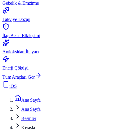
Gebelik & Emzirme
Takviye Dozajı
İlaç-Besin Etkileşimi
Antioksidan İhtiyacı
Enerji Çöküşü
Tüm Araçları Gör
iOS
Ana Sayfa
Ana Sayfa
Besinler
Kıyasla