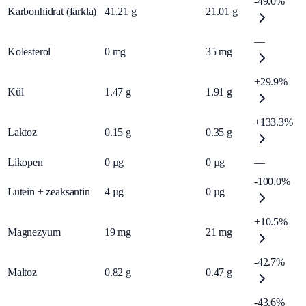
-49.0%
Karbonhidrat (farkla)
41.21
g
21.01
g
—
Kolesterol
0
mg
35
mg
+29.9%
Kül
1.47
g
1.91
g
+133.3%
Laktoz
0.15
g
0.35
g
Likopen
0
µg
0
µg
—
-100.0%
Lutein + zeaksantin
4
µg
0
µg
+10.5%
Magnezyum
19
mg
21
mg
-42.7%
Maltoz
0.82
g
0.47
g
-43.6%