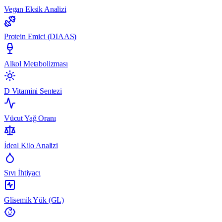
Vegan Eksik Analizi
Protein Emici (DIAAS)
Alkol Metabolizması
D Vitamini Sentezi
Vücut Yağ Oranı
İdeal Kilo Analizi
Sıvı İhtiyacı
Glisemik Yük (GL)