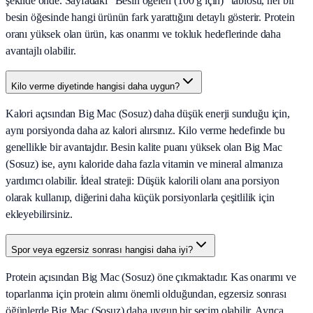
şekilde önde. Sayfadaki "Besin öğeleri (100 g için)" tablosu, her bir
besin öğesinde hangi ürünün fark yarattığını detaylı gösterir. Protein
oranı yüksek olan ürün, kas onarımı ve tokluk hedeflerinde daha
avantajlı olabilir.
Kilo verme diyetinde hangisi daha uygun?
Kalori açısından Big Mac (Sosuz) daha düşük enerji sunduğu için,
aynı porsiyonda daha az kalori alırsınız. Kilo verme hedefinde bu
genellikle bir avantajdır. Besin kalite puanı yüksek olan Big Mac
(Sosuz) ise, aynı kaloride daha fazla vitamin ve mineral almanıza
yardımcı olabilir. İdeal strateji: Düşük kalorili olanı ana porsiyon
olarak kullanıp, diğerini daha küçük porsiyonlarla çeşitlilik için
ekleyebilirsiniz.
Spor veya egzersiz sonrası hangisi daha iyi?
Protein açısından Big Mac (Sosuz) öne çıkmaktadır. Kas onarımı ve
toparlanma için protein alımı önemli olduğundan, egzersiz sonrası
öğünlerde Big Mac (Sosuz) daha uygun bir seçim olabilir. Ayrıca