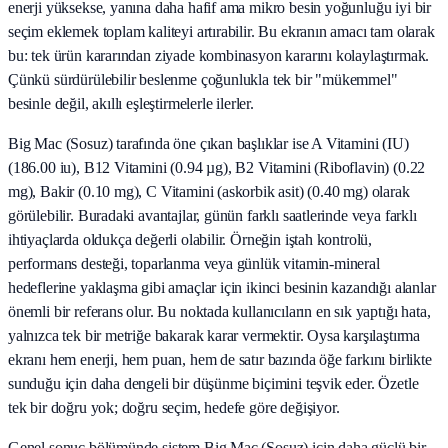
enerji yüksekse, yanına daha hafif ama mikro besin yoğunluğu iyi bir
seçim eklemek toplam kaliteyi artırabilir. Bu ekranın amacı tam olarak
bu: tek ürün kararından ziyade kombinasyon kararını kolaylaştırmak.
Çünkü sürdürülebilir beslenme çoğunlukla tek bir "mükemmel"
besinle değil, akıllı eşleştirmelerle ilerler.
Big Mac (Sosuz) tarafında öne çıkan başlıklar ise A Vitamini (IU)
(186.00 iu), B12 Vitamini (0.94 µg), B2 Vitamini (Riboflavin) (0.22
mg), Bakir (0.10 mg), C Vitamini (askorbik asit) (0.40 mg) olarak
görülebilir. Buradaki avantajlar, günün farklı saatlerinde veya farklı
ihtiyaçlarda oldukça değerli olabilir. Örneğin iştah kontrolü,
performans desteği, toparlanma veya günlük vitamin-mineral
hedeflerine yaklaşma gibi amaçlar için ikinci besinin kazandığı alanlar
önemli bir referans olur. Bu noktada kullanıcıların en sık yaptığı hata,
yalnızca tek bir metriğe bakarak karar vermektir. Oysa karşılaştırma
ekranı hem enerji, hem puan, hem de satır bazında öğe farkını birlikte
sunduğu için daha dengeli bir düşünme biçimini teşvik eder. Özetle
tek bir doğru yok; doğru seçim, hedefe göre değişiyor.
Genel sonuç bölümünde sistem Big Mac (Sosuz) için daha güçlü bir