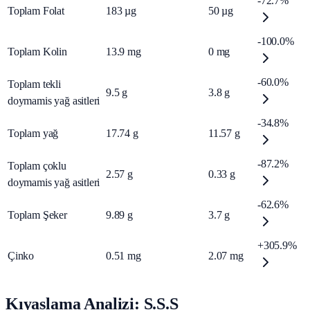
-72.7%
Toplam Folat
183
µg
50
µg
-100.0%
Toplam Kolin
13.9
mg
0
mg
-60.0%
Toplam tekli
9.5
g
3.8
g
doymamis yağ asitleri
-34.8%
Toplam yağ
17.74
g
11.57
g
-87.2%
Toplam çoklu
2.57
g
0.33
g
doymamis yağ asitleri
-62.6%
Toplam Şeker
9.89
g
3.7
g
+305.9%
Çinko
0.51
mg
2.07
mg
Kıyaslama Analizi: S.S.S