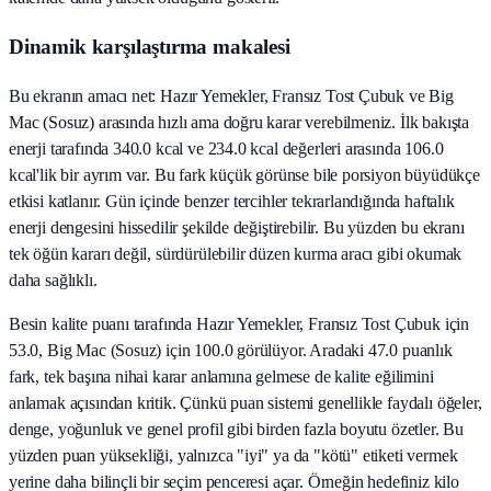
Dinamik karşılaştırma makalesi
Bu ekranın amacı net: Hazır Yemekler, Fransız Tost Çubuk ve Big
Mac (Sosuz) arasında hızlı ama doğru karar verebilmeniz. İlk bakışta
enerji tarafında 340.0 kcal ve 234.0 kcal değerleri arasında 106.0
kcal'lik bir ayrım var. Bu fark küçük görünse bile porsiyon büyüdükçe
etkisi katlanır. Gün içinde benzer tercihler tekrarlandığında haftalık
enerji dengesini hissedilir şekilde değiştirebilir. Bu yüzden bu ekranı
tek öğün kararı değil, sürdürülebilir düzen kurma aracı gibi okumak
daha sağlıklı.
Besin kalite puanı tarafında Hazır Yemekler, Fransız Tost Çubuk için
53.0, Big Mac (Sosuz) için 100.0 görülüyor. Aradaki 47.0 puanlık
fark, tek başına nihai karar anlamına gelmese de kalite eğilimini
anlamak açısından kritik. Çünkü puan sistemi genellikle faydalı öğeler,
denge, yoğunluk ve genel profil gibi birden fazla boyutu özetler. Bu
yüzden puan yüksekliği, yalnızca "iyi" ya da "kötü" etiketi vermek
yerine daha bilinçli bir seçim penceresi açar. Örneğin hedefiniz kilo