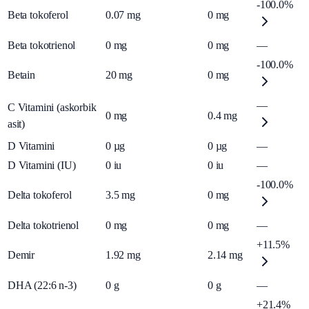
-100.0%
Beta tokoferol
0.07
mg
0
mg
Beta tokotrienol
0
mg
0
mg
—
-100.0%
Betain
20
mg
0
mg
—
C Vitamini (askorbik
0
mg
0.4
mg
asit)
D Vitamini
0
µg
0
µg
—
D Vitamini (IU)
0
iu
0
iu
—
-100.0%
Delta tokoferol
3.5
mg
0
mg
Delta tokotrienol
0
mg
0
mg
—
+11.5%
Demir
1.92
mg
2.14
mg
DHA (22:6 n-3)
0
g
0
g
—
+21.4%