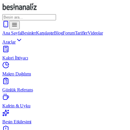
Ana Sayfa
Besinler
Karşılaştır
Blog
Forum
Tarifler
Videolar
Araçlar
Kalori İhtiyacı
Makro Dağılımı
Günlük Referans
Kafein & Uyku
Besin Etkileşimi