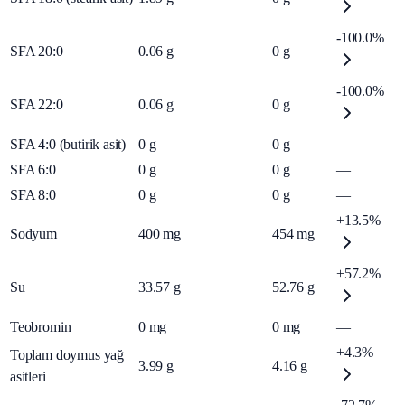
-100.0%
SFA 20:0
0.06
g
0
g
-100.0%
SFA 22:0
0.06
g
0
g
SFA 4:0 (butirik asit)
0
g
0
g
—
SFA 6:0
0
g
0
g
—
SFA 8:0
0
g
0
g
—
+13.5%
Sodyum
400
mg
454
mg
+57.2%
Su
33.57
g
52.76
g
Teobromin
0
mg
0
mg
—
+4.3%
Toplam doymus yağ
3.99
g
4.16
g
asitleri