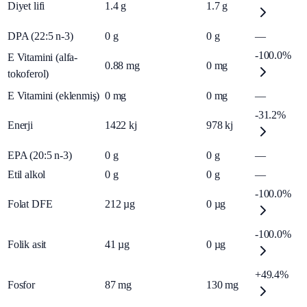
Diyet lifi
1.4
g
1.7
g
DPA (22:5 n-3)
0
g
0
g
—
-100.0%
E Vitamini (alfa-
0.88
mg
0
mg
tokoferol)
E Vitamini (eklenmiş)
0
mg
0
mg
—
-31.2%
Enerji
1422
kj
978
kj
EPA (20:5 n-3)
0
g
0
g
—
Etil alkol
0
g
0
g
—
-100.0%
Folat DFE
212
µg
0
µg
-100.0%
Folik asit
41
µg
0
µg
+49.4%
Fosfor
87
mg
130
mg