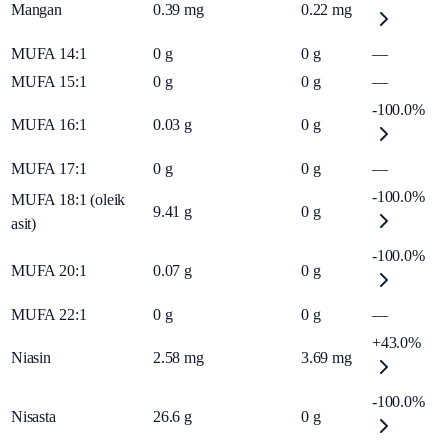
Mangan
0.39
mg
0.22
mg
MUFA 14:1
0
g
0
g
—
MUFA 15:1
0
g
0
g
—
-100.0%
MUFA 16:1
0.03
g
0
g
MUFA 17:1
0
g
0
g
—
-100.0%
MUFA 18:1 (oleik
9.41
g
0
g
asit)
-100.0%
MUFA 20:1
0.07
g
0
g
MUFA 22:1
0
g
0
g
—
+43.0%
Niasin
2.58
mg
3.69
mg
-100.0%
Nisasta
26.6
g
0
g