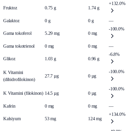
+132.0%
Fruktoz
0.75
g
1.74
g
Galaktoz
0
g
0
g
—
-100.0%
Gama tokoferol
5.29
mg
0
mg
Gama tokotrienol
0
mg
0
mg
—
-6.8%
Glikoz
1.03
g
0.96
g
-100.0%
K Vitamini
27.7
µg
0
µg
(dihidrofilokinon)
-100.0%
K Vitamini (filokinon)
14.5
µg
0
µg
Kafein
0
mg
0
mg
—
+134.0%
Kalsiyum
53
mg
124
mg