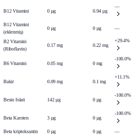
—
B12 Vitamini
0
µg
0.94
µg
B12 Vitamini
0
µg
0
µg
—
(eklenmiş)
+29.4%
B2 Vitamini
0.17
mg
0.22
mg
(Riboflavin)
-100.0%
B6 Vitamini
0.05
mg
0
mg
+11.1%
Bakir
0.09
mg
0.1
mg
-100.0%
Besin folati
142
µg
0
µg
-100.0%
Beta Karoten
3
µg
0
µg
Beta kriptoksantin
0
µg
0
µg
—