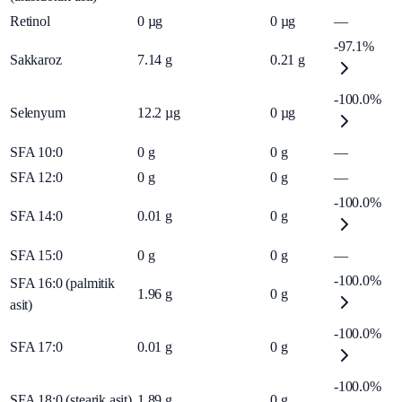
Retinol
0
µg
0
µg
—
-97.1%
Sakkaroz
7.14
g
0.21
g
-100.0%
Selenyum
12.2
µg
0
µg
SFA 10:0
0
g
0
g
—
SFA 12:0
0
g
0
g
—
-100.0%
SFA 14:0
0.01
g
0
g
SFA 15:0
0
g
0
g
—
-100.0%
SFA 16:0 (palmitik
1.96
g
0
g
asit)
-100.0%
SFA 17:0
0.01
g
0
g
-100.0%
SFA 18:0 (stearik asit)
1.89
g
0
g