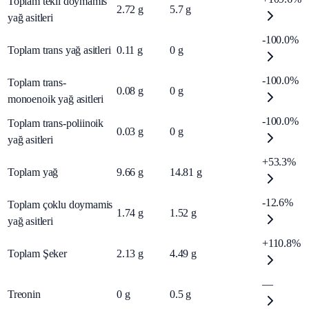
Toplam tekli doymamis
2.72
g
5.7
g
yağ asitleri
-100.0%
Toplam trans yağ asitleri
0.11
g
0
g
-100.0%
Toplam trans-
0.08
g
0
g
monoenoik yağ asitleri
-100.0%
Toplam trans-poliinoik
0.03
g
0
g
yağ asitleri
+53.3%
Toplam yağ
9.66
g
14.81
g
-12.6%
Toplam çoklu doymamis
1.74
g
1.52
g
yağ asitleri
+110.8%
Toplam Şeker
2.13
g
4.49
g
—
Treonin
0
g
0.5
g