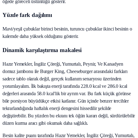
öğede göreceli üstünlüğü gösterir.
Yüzde fark dağılımı
Mavi/yeşil çubuklar birinci besinin, turuncu çubuklar ikinci besinin o
kalemde daha yüksek olduğunu gösterir.
Dinamik karşılaştırma makalesi
Hazır Yemekler, İngiliz Çöreği, Yumurtalı, Peynir, Ve Kanadyen
domuz jambonu ile Burger King, Cheeseburger arasındaki farkları
sadece tablo olarak değil, gerçek kullanım senaryosu üzerinden
yorumlayalım. İlk bakışta enerji tarafında 228.0 kcal ve 286.0 kcal
değerleri arasında 58.0 kcal'lik bir ayrım var. Bu fark küçük görünse
bile porsiyon büyüdükçe etkisi katlanır. Gün içinde benzer tercihler
tekrarlandığında haftalık enerji dengesini hissedilir şekilde
değiştirebilir. Bu yüzden bu ekranı tek öğün kararı değil, sürdürülebilir
düzen kurma aracı gibi okumak daha sağlıklı.
Besin kalite puanı tarafında Hazır Yemekler, İngiliz Çöreği, Yumurtalı,