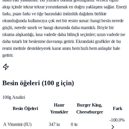
akışı içinde tekrar tekrar yorumlamak en doğru yaklaşımı sağlar. Enerji
farkı, puan farkı ve öğe bazındaki üstünlük dağılımı birlikte
okunduğunda kullanıcıya çok net bir resim sunar: hangi besin nerede
güçlü, nerede sınırlı ve hangi durumda daha mantıklı. Böyle bir
okuma alışkanlığı, kısa vadede daha bilinçli seçimler; uzun vadede ise
daha tutarlı bir beslenme davranışı getirir. Ekrandaki grafikler de bu
resmi metinle destekleyerek karar anını hem hızlı hem anlaşılır hale
getirir.
Besin öğeleri (100 g için)
100g Analizi
Hazır
Burger King,
Besin Öğeleri
Fark
Yemekler
Cheeseburger
-100.0%
A Vitamini (IU)
347
iu
0
iu