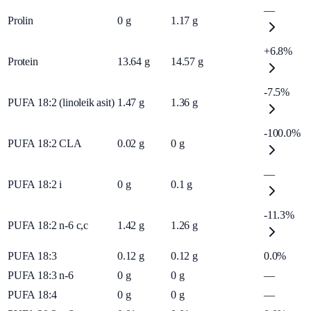
—
Prolin
0
g
1.17
g
+6.8%
Protein
13.64
g
14.57
g
-7.5%
PUFA 18:2 (linoleik asit)
1.47
g
1.36
g
-100.0%
PUFA 18:2 CLA
0.02
g
0
g
—
PUFA 18:2 i
0
g
0.1
g
-11.3%
PUFA 18:2 n-6 c,c
1.42
g
1.26
g
PUFA 18:3
0.12
g
0.12
g
0.0%
PUFA 18:3 n-6
0
g
0
g
—
PUFA 18:4
0
g
0
g
—