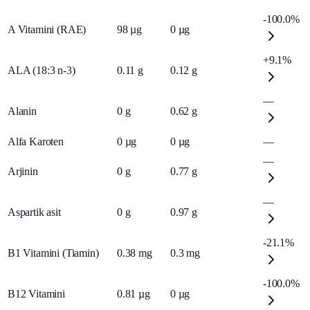
-100.0%
A Vitamini (RAE)
98
µg
0
µg
+9.1%
ALA (18:3 n-3)
0.11
g
0.12
g
—
Alanin
0
g
0.62
g
Alfa Karoten
0
µg
0
µg
—
—
Arjinin
0
g
0.77
g
—
Aspartik asit
0
g
0.97
g
-21.1%
B1 Vitamini (Tiamin)
0.38
mg
0.3
mg
-100.0%
B12 Vitamini
0.81
µg
0
µg