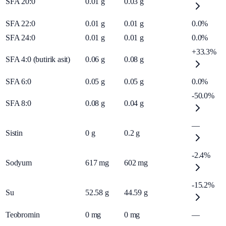
SFA 20:0
0.01
g
0.03
g
SFA 22:0
0.01
g
0.01
g
0.0%
SFA 24:0
0.01
g
0.01
g
0.0%
+33.3%
SFA 4:0 (butirik asit)
0.06
g
0.08
g
SFA 6:0
0.05
g
0.05
g
0.0%
-50.0%
SFA 8:0
0.08
g
0.04
g
—
Sistin
0
g
0.2
g
-2.4%
Sodyum
617
mg
602
mg
-15.2%
Su
52.58
g
44.59
g
Teobromin
0
mg
0
mg
—