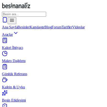
Ana Sayfa
Besinler
Karşılaştır
Blog
Forum
Tarifler
Videolar
Araçlar
Kalori İhtiyacı
Makro Dağılımı
Günlük Referans
Kafein & Uyku
Besin Etkileşimi