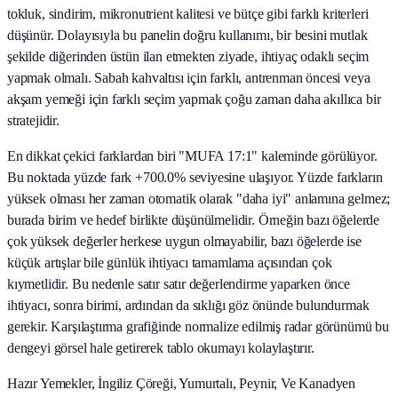
tokluk, sindirim, mikronutrient kalitesi ve bütçe gibi farklı kriterleri
düşünür. Dolayısıyla bu panelin doğru kullanımı, bir besini mutlak
şekilde diğerinden üstün ilan etmekten ziyade, ihtiyaç odaklı seçim
yapmak olmalı. Sabah kahvaltısı için farklı, antrenman öncesi veya
akşam yemeği için farklı seçim yapmak çoğu zaman daha akıllıca bir
stratejidir.
En dikkat çekici farklardan biri "MUFA 17:1" kaleminde görülüyor.
Bu noktada yüzde fark +700.0% seviyesine ulaşıyor. Yüzde farkların
yüksek olması her zaman otomatik olarak "daha iyi" anlamına gelmez;
burada birim ve hedef birlikte düşünülmelidir. Örneğin bazı öğelerde
çok yüksek değerler herkese uygun olmayabilir, bazı öğelerde ise
küçük artışlar bile günlük ihtiyacı tamamlama açısından çok
kıymetlidir. Bu nedenle satır satır değerlendirme yaparken önce
ihtiyacı, sonra birimi, ardından da sıklığı göz önünde bulundurmak
gerekir. Karşılaştırma grafiğinde normalize edilmiş radar görünümü bu
dengeyi görsel hale getirerek tablo okumayı kolaylaştırır.
Hazır Yemekler, İngiliz Çöreği, Yumurtalı, Peynir, Ve Kanadyen