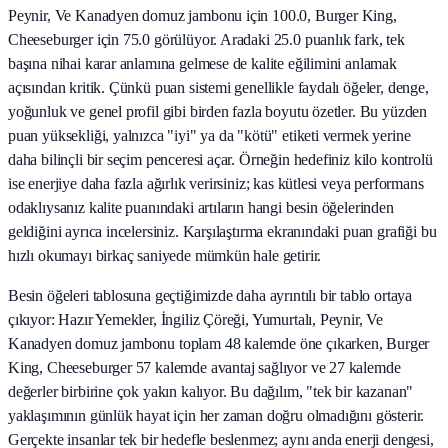
Peynir, Ve Kanadyen domuz jambonu için 100.0, Burger King,
Cheeseburger için 75.0 görülüyor. Aradaki 25.0 puanlık fark, tek
başına nihai karar anlamına gelmese de kalite eğilimini anlamak
açısından kritik. Çünkü puan sistemi genellikle faydalı öğeler, denge,
yoğunluk ve genel profil gibi birden fazla boyutu özetler. Bu yüzden
puan yüksekliği, yalnızca "iyi" ya da "kötü" etiketi vermek yerine
daha bilinçli bir seçim penceresi açar. Örneğin hedefiniz kilo kontrolü
ise enerjiye daha fazla ağırlık verirsiniz; kas kütlesi veya performans
odaklıysanız kalite puanındaki artıların hangi besin öğelerinden
geldiğini ayrıca incelersiniz. Karşılaştırma ekranındaki puan grafiği bu
hızlı okumayı birkaç saniyede mümkün hale getirir.
Besin öğeleri tablosuna geçtiğimizde daha ayrıntılı bir tablo ortaya
çıkıyor: Hazır Yemekler, İngiliz Çöreği, Yumurtalı, Peynir, Ve
Kanadyen domuz jambonu toplam 48 kalemde öne çıkarken, Burger
King, Cheeseburger 57 kalemde avantaj sağlıyor ve 27 kalemde
değerler birbirine çok yakın kalıyor. Bu dağılım, "tek bir kazanan"
yaklaşımının günlük hayat için her zaman doğru olmadığını gösterir.
Gerçekte insanlar tek bir hedefle beslenmez; aynı anda enerji dengesi,