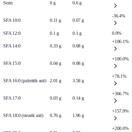
Serin
0
g
0.6
g
-36.4%
SFA 10:0
0.11
g
0.07
g
SFA 12:0
0.1
g
0.1
g
0.0%
+106.1%
SFA 14:0
0.33
g
0.68
g
+100.0%
SFA 15:0
0.04
g
0.08
g
+78.1%
SFA 16:0 (palmitik asit)
2.01
g
3.58
g
+366.7%
SFA 17:0
0.03
g
0.14
g
+157.9%
SFA 18:0 (stearik asit)
0.76
g
1.96
g
+200.0%