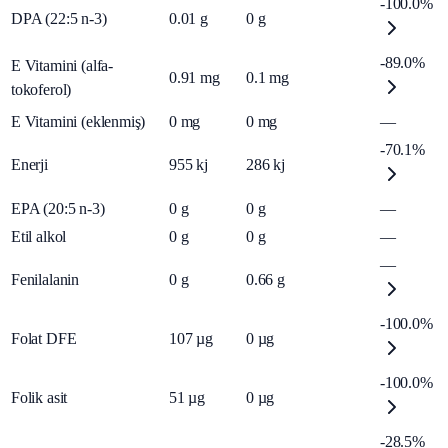
-100.0%
DPA (22:5 n-3)
0.01
g
0
g
-89.0%
E Vitamini (alfa-
0.91
mg
0.1
mg
tokoferol)
E Vitamini (eklenmiş)
0
mg
0
mg
—
-70.1%
Enerji
955
kj
286
kj
EPA (20:5 n-3)
0
g
0
g
—
Etil alkol
0
g
0
g
—
—
Fenilalanin
0
g
0.66
g
-100.0%
Folat DFE
107
µg
0
µg
-100.0%
Folik asit
51
µg
0
µg
-28.5%