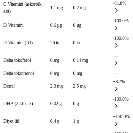
-81.8%
C Vitamini (askorbik
1.1
mg
0.2
mg
asit)
-100.0%
D Vitamini
0.6
µg
0
µg
-100.0%
D Vitamini (IU)
26
iu
0
iu
—
Delta tokoferol
0
mg
0.14
mg
Delta tokotrienol
0
mg
0
mg
—
+8.7%
Demir
2.3
mg
2.5
mg
-100.0%
DHA (22:6 n-3)
0.02
g
0
g
+150.0%
Diyet lifi
0.4
g
1
g