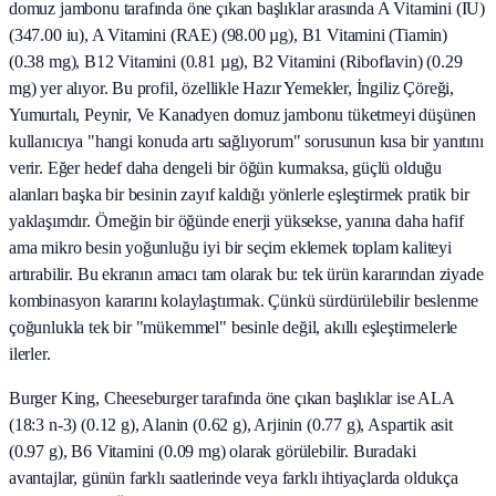
domuz jambonu tarafında öne çıkan başlıklar arasında A Vitamini (IU)
(347.00 iu), A Vitamini (RAE) (98.00 µg), B1 Vitamini (Tiamin)
(0.38 mg), B12 Vitamini (0.81 µg), B2 Vitamini (Riboflavin) (0.29
mg) yer alıyor. Bu profil, özellikle Hazır Yemekler, İngiliz Çöreği,
Yumurtalı, Peynir, Ve Kanadyen domuz jambonu tüketmeyi düşünen
kullanıcıya "hangi konuda artı sağlıyorum" sorusunun kısa bir yanıtını
verir. Eğer hedef daha dengeli bir öğün kurmaksa, güçlü olduğu
alanları başka bir besinin zayıf kaldığı yönlerle eşleştirmek pratik bir
yaklaşımdır. Örneğin bir öğünde enerji yüksekse, yanına daha hafif
ama mikro besin yoğunluğu iyi bir seçim eklemek toplam kaliteyi
artırabilir. Bu ekranın amacı tam olarak bu: tek ürün kararından ziyade
kombinasyon kararını kolaylaştırmak. Çünkü sürdürülebilir beslenme
çoğunlukla tek bir "mükemmel" besinle değil, akıllı eşleştirmelerle
ilerler.
Burger King, Cheeseburger tarafında öne çıkan başlıklar ise ALA
(18:3 n-3) (0.12 g), Alanin (0.62 g), Arjinin (0.77 g), Aspartik asit
(0.97 g), B6 Vitamini (0.09 mg) olarak görülebilir. Buradaki
avantajlar, günün farklı saatlerinde veya farklı ihtiyaçlarda oldukça