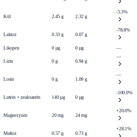
-5.3%
Kül
2.45
g
2.32
g
-78.8%
Laktoz
0.33
g
0.07
g
Likopen
0
µg
0
µg
—
—
Lizin
0
g
0.94
g
—
Losin
0
g
1.09
g
-100.0%
Lutein + zeaksantin
140
µg
0
µg
+20.0%
Magnezyum
20
mg
24
mg
+28.1%
Maltoz
0.57
g
0.73
g