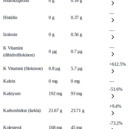
Hidroksiprolin
0
g
0.16
g
—
Histidin
0
g
0.37
g
—
Izolosin
0
g
0.56
g
—
K Vitamini
0
µg
0.7
µg
(dihidrofilokinon)
+612.5%
K Vitamini (filokinon)
0.8
µg
5.7
µg
Kafein
0
mg
0
mg
—
-51.6%
Kalsiyum
192
mg
93
mg
+9.4%
Karbonhidrat (farkla)
21.67
g
23.71
g
-73.2%
Kolesterol
168
mg
45
mg