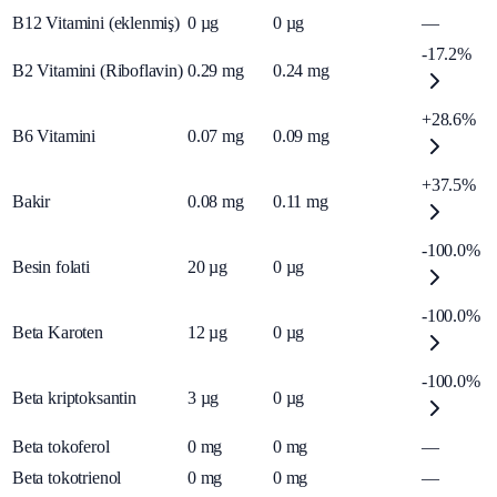
B12 Vitamini (eklenmiş)
0
µg
0
µg
—
-17.2%
B2 Vitamini (Riboflavin)
0.29
mg
0.24
mg
+28.6%
B6 Vitamini
0.07
mg
0.09
mg
+37.5%
Bakir
0.08
mg
0.11
mg
-100.0%
Besin folati
20
µg
0
µg
-100.0%
Beta Karoten
12
µg
0
µg
-100.0%
Beta kriptoksantin
3
µg
0
µg
Beta tokoferol
0
mg
0
mg
—
Beta tokotrienol
0
mg
0
mg
—