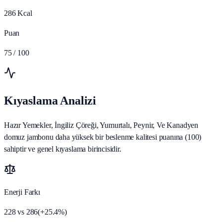
286
Kcal
Puan
75
/ 100
Kıyaslama Analizi
Hazır Yemekler, İngiliz Çöreği, Yumurtalı, Peynir, Ve Kanadyen
domuz jambonu daha yüksek bir beslenme kalitesi puanına (100)
sahiptir ve genel kıyaslama birincisidir.
Enerji Farkı
228
vs
286
(
+
25.4
%)