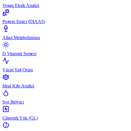
Vegan Eksik Analizi
Protein Emici (DIAAS)
Alkol Metabolizması
D Vitamini Sentezi
Vücut Yağ Oranı
İdeal Kilo Analizi
Sıvı İhtiyacı
Glisemik Yük (GL)