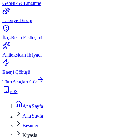
Gebelik & Emzirme
Takviye Dozajı
İlaç-Besin Etkileşimi
Antioksidan İhtiyacı
Enerji Çöküşü
Tüm Araçları Gör
iOS
Ana Sayfa
Ana Sayfa
Besinler
Kıyasla