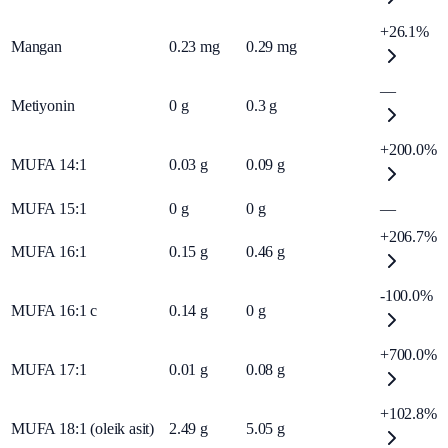
+26.1%
Mangan
0.23
mg
0.29
mg
—
Metiyonin
0
g
0.3
g
+200.0%
MUFA 14:1
0.03
g
0.09
g
MUFA 15:1
0
g
0
g
—
+206.7%
MUFA 16:1
0.15
g
0.46
g
-100.0%
MUFA 16:1 c
0.14
g
0
g
+700.0%
MUFA 17:1
0.01
g
0.08
g
+102.8%
MUFA 18:1 (oleik asit)
2.49
g
5.05
g