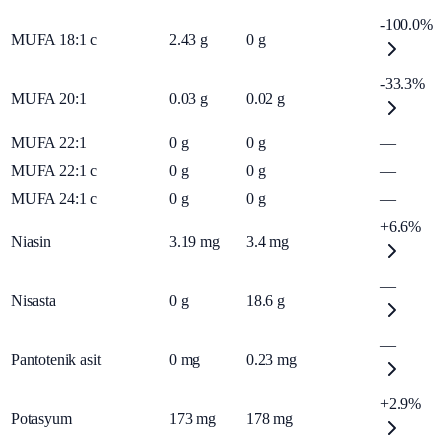
-100.0%
MUFA 18:1 c
2.43
g
0
g
-33.3%
MUFA 20:1
0.03
g
0.02
g
MUFA 22:1
0
g
0
g
—
MUFA 22:1 c
0
g
0
g
—
MUFA 24:1 c
0
g
0
g
—
+6.6%
Niasin
3.19
mg
3.4
mg
—
Nisasta
0
g
18.6
g
—
Pantotenik asit
0
mg
0.23
mg
+2.9%
Potasyum
173
mg
178
mg