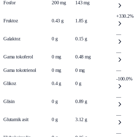
Fosfor
200
mg
143
mg
+330.2%
Fruktoz
0.43
g
1.85
g
—
Galaktoz
0
g
0.15
g
—
Gama tokoferol
0
mg
0.48
mg
Gama tokotrienol
0
mg
0
mg
—
-100.0%
Glikoz
0.4
g
0
g
—
Glisin
0
g
0.89
g
—
Glutamik asit
0
g
3.12
g
—