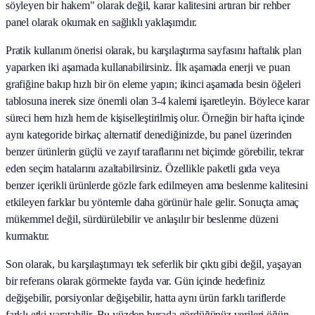
söyleyen bir hakem" olarak değil, karar kalitesini artıran bir rehber
panel olarak okumak en sağlıklı yaklaşımdır.
Pratik kullanım önerisi olarak, bu karşılaştırma sayfasını haftalık plan
yaparken iki aşamada kullanabilirsiniz. İlk aşamada enerji ve puan
grafiğine bakıp hızlı bir ön eleme yapın; ikinci aşamada besin öğeleri
tablosuna inerek size önemli olan 3-4 kalemi işaretleyin. Böylece karar
süreci hem hızlı hem de kişiselleştirilmiş olur. Örneğin bir hafta içinde
aynı kategoride birkaç alternatif denediğinizde, bu panel üzerinden
benzer ürünlerin güçlü ve zayıf taraflarını net biçimde görebilir, tekrar
eden seçim hatalarını azaltabilirsiniz. Özellikle paketli gıda veya
benzer içerikli ürünlerde gözle fark edilmeyen ama beslenme kalitesini
etkileyen farklar bu yöntemle daha görünür hale gelir. Sonuçta amaç
mükemmel değil, sürdürülebilir ve anlaşılır bir beslenme düzeni
kurmaktır.
Son olarak, bu karşılaştırmayı tek seferlik bir çıktı gibi değil, yaşayan
bir referans olarak görmekte fayda var. Gün içinde hedefiniz
değişebilir, porsiyonlar değişebilir, hatta aynı ürün farklı tariflerde
farklı etki yaratabilir. Bu yüzden burada gördüğünüz verileri öğün