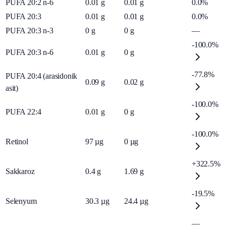
PUFA 20:2 n-6
0.01
g
0.01
g
0.0%
PUFA 20:3
0.01
g
0.01
g
0.0%
PUFA 20:3 n-3
0
g
0
g
—
-100.0%
PUFA 20:3 n-6
0.01
g
0
g
-77.8%
PUFA 20:4 (arasidonik
0.09
g
0.02
g
asit)
-100.0%
PUFA 22:4
0.01
g
0
g
-100.0%
Retinol
97
µg
0
µg
+322.5%
Sakkaroz
0.4
g
1.69
g
-19.5%
Selenyum
30.3
µg
24.4
µg
—