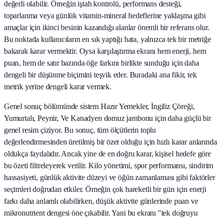
değerli olabilir. Örneğin iştah kontrolü, performans desteği,
toparlanma veya günlük vitamin-mineral hedeflerine yaklaşma gibi
amaçlar için ikinci besinin kazandığı alanlar önemli bir referans olur.
Bu noktada kullanıcıların en sık yaptığı hata, yalnızca tek bir metriğe
bakarak karar vermektir. Oysa karşılaştırma ekranı hem enerji, hem
puan, hem de satır bazında öğe farkını birlikte sunduğu için daha
dengeli bir düşünme biçimini teşvik eder. Buradaki ana fikir, tek
metrik yerine dengeli karar vermek.
Genel sonuç bölümünde sistem Hazır Yemekler, İngiliz Çöreği,
Yumurtalı, Peynir, Ve Kanadyen domuz jambonu için daha güçlü bir
genel resim çiziyor. Bu sonuç, tüm ölçütlerin toplu
değerlendirmesinden üretilmiş bir özet olduğu için hızlı karar anlarında
oldukça faydalıdır. Ancak yine de en doğru karar, kişisel hedefe göre
bu özeti filtreleyerek verilir. Kilo yönetimi, spor performansı, sindirim
hassasiyeti, günlük aktivite düzeyi ve öğün zamanlaması gibi faktörler
seçimleri doğrudan etkiler. Örneğin çok hareketli bir gün için enerji
farkı daha anlamlı olabilirken, düşük aktivite günlerinde puan ve
mikronutrient dengesi öne çıkabilir. Yani bu ekranı "tek doğruyu