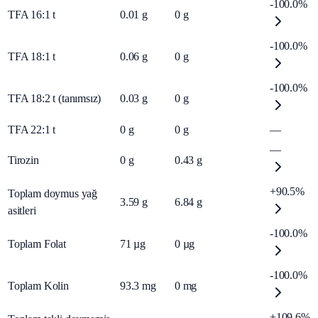
-100.0%
TFA 16:1 t
0.01
g
0
g
-100.0%
TFA 18:1 t
0.06
g
0
g
-100.0%
TFA 18:2 t (tanımsız)
0.03
g
0
g
TFA 22:1 t
0
g
0
g
—
—
Tirozin
0
g
0.43
g
+90.5%
Toplam doymus yağ
3.59
g
6.84
g
asitleri
-100.0%
Toplam Folat
71
µg
0
µg
-100.0%
Toplam Kolin
93.3
mg
0
mg
+109.6%