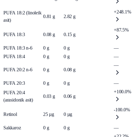
+248.1%
PUFA 18:2 (linoleik
0.81
g
2.82
g
asit)
+87.5%
PUFA 18:3
0.08
g
0.15
g
PUFA 18:3 n-6
0
g
0
g
—
PUFA 18:4
0
g
0
g
—
—
PUFA 20:2 n-6
0
g
0.08
g
PUFA 20:3
0
g
0
g
—
+100.0%
PUFA 20:4
0.03
g
0.06
g
(arasidonik asit)
-100.0%
Retinol
25
µg
0
µg
Sakkaroz
0
g
0
g
—
+22.2%