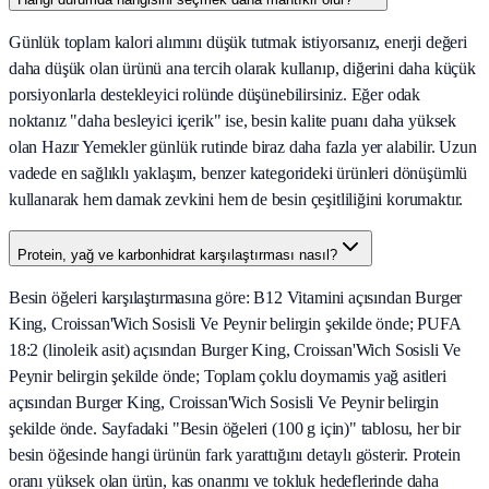
Günlük toplam kalori alımını düşük tutmak istiyorsanız, enerji değeri
daha düşük olan ürünü ana tercih olarak kullanıp, diğerini daha küçük
porsiyonlarla destekleyici rolünde düşünebilirsiniz. Eğer odak
noktanız "daha besleyici içerik" ise, besin kalite puanı daha yüksek
olan Hazır Yemekler günlük rutinde biraz daha fazla yer alabilir. Uzun
vadede en sağlıklı yaklaşım, benzer kategorideki ürünleri dönüşümlü
kullanarak hem damak zevkini hem de besin çeşitliliğini korumaktır.
Protein, yağ ve karbonhidrat karşılaştırması nasıl?
Besin öğeleri karşılaştırmasına göre: B12 Vitamini açısından Burger
King, Croissan'Wich Sosisli Ve Peynir belirgin şekilde önde; PUFA
18:2 (linoleik asit) açısından Burger King, Croissan'Wich Sosisli Ve
Peynir belirgin şekilde önde; Toplam çoklu doymamis yağ asitleri
açısından Burger King, Croissan'Wich Sosisli Ve Peynir belirgin
şekilde önde. Sayfadaki "Besin öğeleri (100 g için)" tablosu, her bir
besin öğesinde hangi ürünün fark yarattığını detaylı gösterir. Protein
oranı yüksek olan ürün, kas onarımı ve tokluk hedeflerinde daha