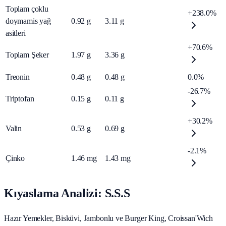
Toplam çoklu
+238.0%
doymamis yağ
0.92
g
3.11
g
asitleri
+70.6%
Toplam Şeker
1.97
g
3.36
g
Treonin
0.48
g
0.48
g
0.0%
-26.7%
Triptofan
0.15
g
0.11
g
+30.2%
Valin
0.53
g
0.69
g
-2.1%
Çinko
1.46
mg
1.43
mg
Kıyaslama Analizi: S.S.S
Hazır Yemekler, Bisküvi, Jambonlu ve Burger King, Croissan'Wich