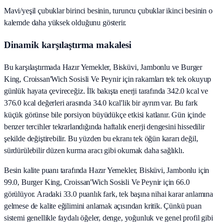
Mavi/yeşil çubuklar birinci besinin, turuncu çubuklar ikinci besinin o
kalemde daha yüksek olduğunu gösterir.
Dinamik karşılaştırma makalesi
Bu karşılaştırmada Hazır Yemekler, Bisküvi, Jambonlu ve Burger
King, Croissan'Wich Sosisli Ve Peynir için rakamları tek tek okuyup
günlük hayata çevireceğiz. İlk bakışta enerji tarafında 342.0 kcal ve
376.0 kcal değerleri arasında 34.0 kcal'lik bir ayrım var. Bu fark
küçük görünse bile porsiyon büyüdükçe etkisi katlanır. Gün içinde
benzer tercihler tekrarlandığında haftalık enerji dengesini hissedilir
şekilde değiştirebilir. Bu yüzden bu ekranı tek öğün kararı değil,
sürdürülebilir düzen kurma aracı gibi okumak daha sağlıklı.
Besin kalite puanı tarafında Hazır Yemekler, Bisküvi, Jambonlu için
99.0, Burger King, Croissan'Wich Sosisli Ve Peynir için 66.0
görülüyor. Aradaki 33.0 puanlık fark, tek başına nihai karar anlamına
gelmese de kalite eğilimini anlamak açısından kritik. Çünkü puan
sistemi genellikle faydalı öğeler, denge, yoğunluk ve genel profil gibi