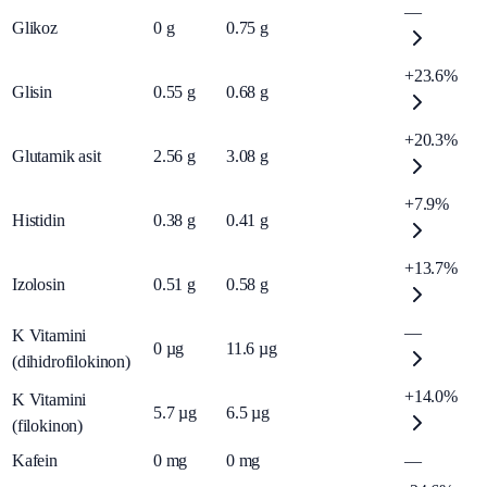
—
Glikoz
0
g
0.75
g
+23.6%
Glisin
0.55
g
0.68
g
+20.3%
Glutamik asit
2.56
g
3.08
g
+7.9%
Histidin
0.38
g
0.41
g
+13.7%
Izolosin
0.51
g
0.58
g
—
K Vitamini
0
µg
11.6
µg
(dihidrofilokinon)
+14.0%
K Vitamini
5.7
µg
6.5
µg
(filokinon)
Kafein
0
mg
0
mg
—