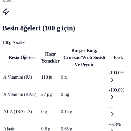
Besin öğeleri (100 g için)
100g Analizi
Burger King,
Hazır
Besin Öğeleri
Croissan'Wich Sosisli
Fark
Yemekler
Ve Peynir
-100.0%
A Vitamini (IU)
118
iu
0
iu
-100.0%
A Vitamini (RAE)
27
µg
0
µg
—
ALA (18:3 n-3)
0
g
0.15
g
+8.3%
Alanin
0.6
g
0.65
g