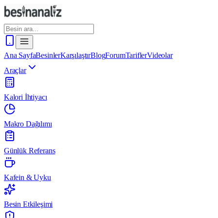
Ana Sayfa
Besinler
Karşılaştır
Blog
Forum
Tarifler
Videolar
Araçlar
Kalori İhtiyacı
Makro Dağılımı
Günlük Referans
Kafein & Uyku
Besin Etkileşimi