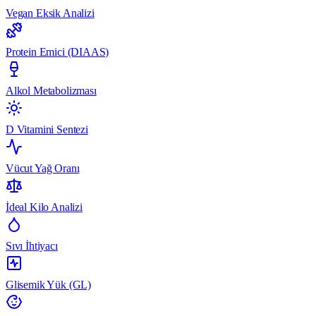
Vegan Eksik Analizi
Protein Emici (DIAAS)
Alkol Metabolizması
D Vitamini Sentezi
Vücut Yağ Oranı
İdeal Kilo Analizi
Sıvı İhtiyacı
Glisemik Yük (GL)