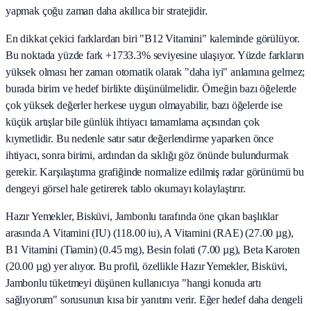
yapmak çoğu zaman daha akıllıca bir stratejidir.
En dikkat çekici farklardan biri "B12 Vitamini" kaleminde görülüyor.
Bu noktada yüzde fark +1733.3% seviyesine ulaşıyor. Yüzde farkların
yüksek olması her zaman otomatik olarak "daha iyi" anlamına gelmez;
burada birim ve hedef birlikte düşünülmelidir. Örneğin bazı öğelerde
çok yüksek değerler herkese uygun olmayabilir, bazı öğelerde ise
küçük artışlar bile günlük ihtiyacı tamamlama açısından çok
kıymetlidir. Bu nedenle satır satır değerlendirme yaparken önce
ihtiyacı, sonra birimi, ardından da sıklığı göz önünde bulundurmak
gerekir. Karşılaştırma grafiğinde normalize edilmiş radar görünümü bu
dengeyi görsel hale getirerek tablo okumayı kolaylaştırır.
Hazır Yemekler, Bisküvi, Jambonlu tarafında öne çıkan başlıklar
arasında A Vitamini (IU) (118.00 iu), A Vitamini (RAE) (27.00 µg),
B1 Vitamini (Tiamin) (0.45 mg), Besin folati (7.00 µg), Beta Karoten
(20.00 µg) yer alıyor. Bu profil, özellikle Hazır Yemekler, Bisküvi,
Jambonlu tüketmeyi düşünen kullanıcıya "hangi konuda artı
sağlıyorum" sorusunun kısa bir yanıtını verir. Eğer hedef daha dengeli