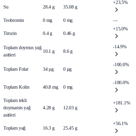
+23.5%
Su
28.4
g
35.08
g
Teobromin
0
mg
0
mg
—
+15.0%
Tirozin
0.4
g
0.46
g
-14.9%
Toplam doymus yağ
10.1
g
8.6
g
asitleri
-100.0%
Toplam Folat
34
µg
0
µg
-100.0%
Toplam Kolin
40.8
mg
0
mg
Toplam tekli
+181.1%
doymamis yağ
4.28
g
12.03
g
asitleri
+56.1%
Toplam yağ
16.3
g
25.45
g