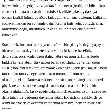
benzer ürünlerin güçlü ve zayıf taraflarını net biçimde görebilir, tekrar
eden seçim hatalarını azaltabilirsiniz. Özellikle paketli gıda veya
benzer içerikli ürünlerde gözle fark edilmeyen ama beslenme kalitesini
etkileyen farklar bu yöntemle daha görünür hale gelir. Sonuçta amaç
mükemmel değil, sürdürülebilir ve anlaşılır bir beslenme düzeni
kurmaktır.
Son olarak, bu karşılaştırmayı tek seferlik bir çıktı gibi değil, yaşayan
bir referans olarak görmekte fayda var. Gün içinde hedefiniz
değişebilir, porsiyonlar değişebilir, hatta aynı ürün farklı tariflerde
farklı etki yaratabilir. Bu yüzden burada gördüğünüz verileri öğün
akışı içinde tekrar tekrar yorumlamak en doğru yaklaşımı sağlar. Enerji
farkı, puan farkı ve öğe bazındaki üstünlük dağılımı birlikte
okunduğunda kullanıcıya çok net bir resim sunar: hangi besin nerede
güçlü, nerede sınırlı ve hangi durumda daha mantıklı. Böyle bir
okuma alışkanlığı, kısa vadede daha bilinçli seçimler; uzun vadede ise
daha tutarlı bir beslenme davranışı getirir. Ekrandaki grafikler de bu
resmi metinle destekleyerek karar anını hem hızlı hem anlaşılır hale
getirir.