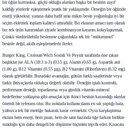
bir öğün kurmaksa, güçlü olduğu alanları başka bir besinin zayıf
kaldığı yönlerle eşleştirmek pratik bir yaklaşımdır. Örneğin bir öğünde
enerji yüksekse, yanına daha hafif ama mikro besin yoğunluğu iyi bir
seçim eklemek toplam kaliteyi artırabilir. Bu ekranın amacı tam olarak
bu: tek ürün kararından ziyade kombinasyon kararını kolaylaştırmak.
Çünkü sürdürülebilir beslenme çoğunlukla tek bir "mükemmel"
besinle değil, akıllı eşleştirmelerle ilerler.
Burger King, Croissan'Wich Sosisli Ve Peynir tarafında öne çıkan
başlıklar ise ALA (18:3 n-3) (0.15 g), Alanin (0.65 g), Aspartik asit
(1.00 g), B12 Vitamini (0.55 µg), B2 Vitamini (Riboflavin) (0.32 mg)
olarak görülebilir. Buradaki avantajlar, günün farklı saatlerinde veya
farklı ihtiyaçlarda oldukça değerli olabilir. Örneğin iştah kontrolü,
performans desteği, toparlanma veya günlük vitamin-mineral
hedeflerine yaklaşma gibi amaçlar için ikinci besinin kazandığı alanlar
önemli bir referans olur. Bu noktada kullanıcıların en sık yaptığı hata,
yalnızca tek bir metriğe bakarak karar vermektir. Oysa karşılaştırma
ekranı hem enerji, hem puan, hem de satır bazında öğe farkını birlikte
sunduğu için daha dengeli bir düşünme biçimini teşvik eder. Kısacası