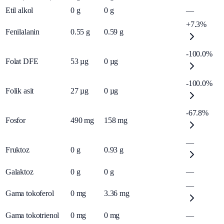
Etil alkol
0
g
0
g
—
+7.3%
Fenilalanin
0.55
g
0.59
g
-100.0%
Folat DFE
53
µg
0
µg
-100.0%
Folik asit
27
µg
0
µg
-67.8%
Fosfor
490
mg
158
mg
—
Fruktoz
0
g
0.93
g
Galaktoz
0
g
0
g
—
—
Gama tokoferol
0
mg
3.36
mg
Gama tokotrienol
0
mg
0
mg
—