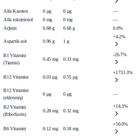
Alfa Karoten
0
µg
0
µg
—
Alfa tokotrienol
0
mg
0
mg
—
Arjinin
0.68
g
0.68
g
0.0%
+4.2%
Aspartik asit
0.96
g
1
g
-26.7%
B1 Vitamini
0.45
mg
0.33
mg
(Tiamin)
+1733.3%
B12 Vitamini
0.03
µg
0.55
µg
B12 Vitamini
0
µg
0
µg
—
(eklenmiş)
+14.3%
B2 Vitamini
0.28
mg
0.32
mg
(Riboflavin)
+50.0%
B6 Vitamini
0.12
mg
0.18
mg