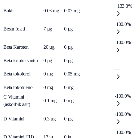
+133.3%
Bakir
0.03
mg
0.07
mg
-100.0%
Besin folati
7
µg
0
µg
-100.0%
Beta Karoten
20
µg
0
µg
Beta kriptoksantin
0
µg
0
µg
—
—
Beta tokoferol
0
mg
0.05
mg
Beta tokotrienol
0
mg
0
mg
—
-100.0%
C Vitamini
0.1
mg
0
mg
(askorbik asit)
-100.0%
D Vitamini
0.3
µg
0
µg
-100.0%
D Vitamini (IU)
13
iu
0
iu