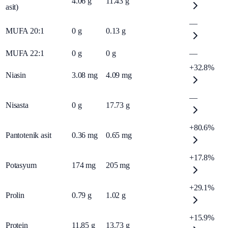
4.06
g
11.43
g
asit)
—
MUFA 20:1
0
g
0.13
g
MUFA 22:1
0
g
0
g
—
+32.8%
Niasin
3.08
mg
4.09
mg
—
Nisasta
0
g
17.73
g
+80.6%
Pantotenik asit
0.36
mg
0.65
mg
+17.8%
Potasyum
174
mg
205
mg
+29.1%
Prolin
0.79
g
1.02
g
+15.9%
Protein
11.85
g
13.73
g