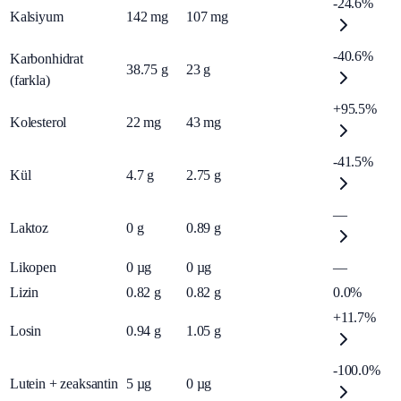
-24.6%
Kalsiyum
142
mg
107
mg
-40.6%
Karbonhidrat
38.75
g
23
g
(farkla)
+95.5%
Kolesterol
22
mg
43
mg
-41.5%
Kül
4.7
g
2.75
g
—
Laktoz
0
g
0.89
g
Likopen
0
µg
0
µg
—
Lizin
0.82
g
0.82
g
0.0%
+11.7%
Losin
0.94
g
1.05
g
-100.0%
Lutein + zeaksantin
5
µg
0
µg