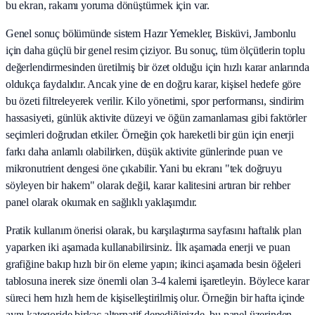
bu ekran, rakamı yoruma dönüştürmek için var.
Genel sonuç bölümünde sistem Hazır Yemekler, Bisküvi, Jambonlu
için daha güçlü bir genel resim çiziyor. Bu sonuç, tüm ölçütlerin toplu
değerlendirmesinden üretilmiş bir özet olduğu için hızlı karar anlarında
oldukça faydalıdır. Ancak yine de en doğru karar, kişisel hedefe göre
bu özeti filtreleyerek verilir. Kilo yönetimi, spor performansı, sindirim
hassasiyeti, günlük aktivite düzeyi ve öğün zamanlaması gibi faktörler
seçimleri doğrudan etkiler. Örneğin çok hareketli bir gün için enerji
farkı daha anlamlı olabilirken, düşük aktivite günlerinde puan ve
mikronutrient dengesi öne çıkabilir. Yani bu ekranı "tek doğruyu
söyleyen bir hakem" olarak değil, karar kalitesini artıran bir rehber
panel olarak okumak en sağlıklı yaklaşımdır.
Pratik kullanım önerisi olarak, bu karşılaştırma sayfasını haftalık plan
yaparken iki aşamada kullanabilirsiniz. İlk aşamada enerji ve puan
grafiğine bakıp hızlı bir ön eleme yapın; ikinci aşamada besin öğeleri
tablosuna inerek size önemli olan 3-4 kalemi işaretleyin. Böylece karar
süreci hem hızlı hem de kişiselleştirilmiş olur. Örneğin bir hafta içinde
aynı kategoride birkaç alternatif denediğinizde, bu panel üzerinden