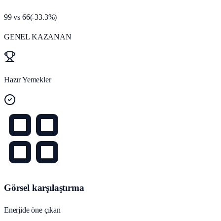
99
vs
66
(
-33.3
%)
GENEL KAZANAN
Hazır Yemekler
Görsel karşılaştırma
Enerjide öne çıkan