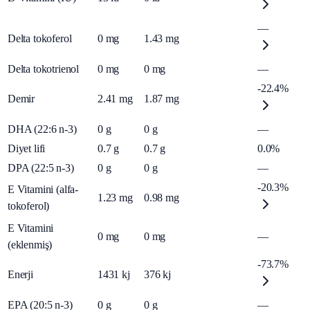
—
Delta tokoferol
0
mg
1.43
mg
Delta tokotrienol
0
mg
0
mg
—
-22.4%
Demir
2.41
mg
1.87
mg
DHA (22:6 n-3)
0
g
0
g
—
Diyet lifi
0.7
g
0.7
g
0.0%
DPA (22:5 n-3)
0
g
0
g
—
-20.3%
E Vitamini (alfa-
1.23
mg
0.98
mg
tokoferol)
E Vitamini
0
mg
0
mg
—
(eklenmiş)
-73.7%
Enerji
1431
kj
376
kj
EPA (20:5 n-3)
0
g
0
g
—