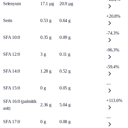
Selenyum
17.1
µg
20.9
µg
+20.8%
Serin
0.53
g
0.64
g
-74.3%
SFA 10:0
0.35
g
0.09
g
-96.3%
SFA 12:0
3
g
0.11
g
-59.4%
SFA 14:0
1.28
g
0.52
g
—
SFA 15:0
0
g
0.05
g
+113.6%
SFA 16:0 (palmitik
2.36
g
5.04
g
asit)
—
SFA 17:0
0
g
0.08
g