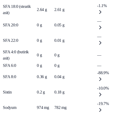
-1.1%
SFA 18:0 (stearik
2.64
g
2.61
g
asit)
—
SFA 20:0
0
g
0.05
g
—
SFA 22:0
0
g
0.01
g
SFA 4:0 (butirik
0
g
0
g
—
asit)
SFA 6:0
0
g
0
g
—
-88.9%
SFA 8:0
0.36
g
0.04
g
-10.0%
Sistin
0.2
g
0.18
g
-19.7%
Sodyum
974
mg
782
mg