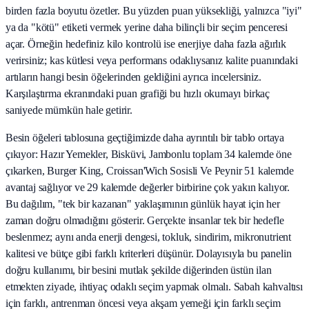
birden fazla boyutu özetler. Bu yüzden puan yüksekliği, yalnızca "iyi"
ya da "kötü" etiketi vermek yerine daha bilinçli bir seçim penceresi
açar. Örneğin hedefiniz kilo kontrolü ise enerjiye daha fazla ağırlık
verirsiniz; kas kütlesi veya performans odaklıysanız kalite puanındaki
artıların hangi besin öğelerinden geldiğini ayrıca incelersiniz.
Karşılaştırma ekranındaki puan grafiği bu hızlı okumayı birkaç
saniyede mümkün hale getirir.
Besin öğeleri tablosuna geçtiğimizde daha ayrıntılı bir tablo ortaya
çıkıyor: Hazır Yemekler, Bisküvi, Jambonlu toplam 34 kalemde öne
çıkarken, Burger King, Croissan'Wich Sosisli Ve Peynir 51 kalemde
avantaj sağlıyor ve 29 kalemde değerler birbirine çok yakın kalıyor.
Bu dağılım, "tek bir kazanan" yaklaşımının günlük hayat için her
zaman doğru olmadığını gösterir. Gerçekte insanlar tek bir hedefle
beslenmez; aynı anda enerji dengesi, tokluk, sindirim, mikronutrient
kalitesi ve bütçe gibi farklı kriterleri düşünür. Dolayısıyla bu panelin
doğru kullanımı, bir besini mutlak şekilde diğerinden üstün ilan
etmekten ziyade, ihtiyaç odaklı seçim yapmak olmalı. Sabah kahvaltısı
için farklı, antrenman öncesi veya akşam yemeği için farklı seçim