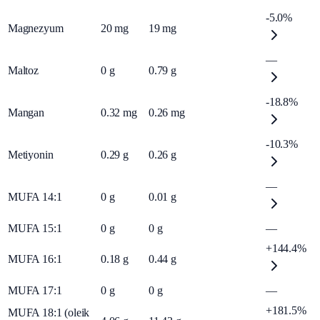
-5.0%
Magnezyum
20
mg
19
mg
—
Maltoz
0
g
0.79
g
-18.8%
Mangan
0.32
mg
0.26
mg
-10.3%
Metiyonin
0.29
g
0.26
g
—
MUFA 14:1
0
g
0.01
g
MUFA 15:1
0
g
0
g
—
+144.4%
MUFA 16:1
0.18
g
0.44
g
MUFA 17:1
0
g
0
g
—
+181.5%
MUFA 18:1 (oleik