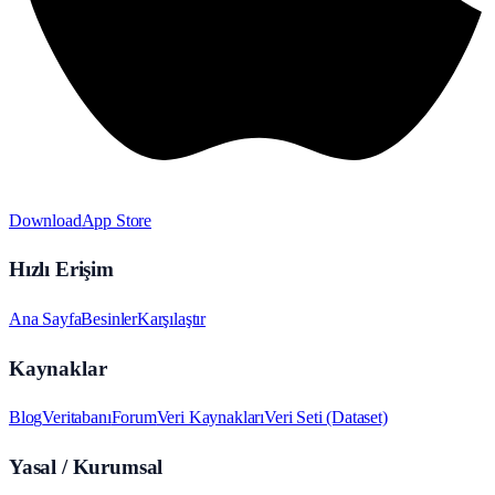
Download
App Store
Hızlı Erişim
Ana Sayfa
Besinler
Karşılaştır
Kaynaklar
Blog
Veritabanı
Forum
Veri Kaynakları
Veri Seti (Dataset)
Yasal / Kurumsal