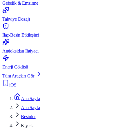
Gebelik & Emzirme
Takviye Dozajı
İlaç-Besin Etkileşimi
Antioksidan İhtiyacı
Enerji Çöküşü
Tüm Araçları Gör
iOS
Ana Sayfa
Ana Sayfa
Besinler
Kıyasla