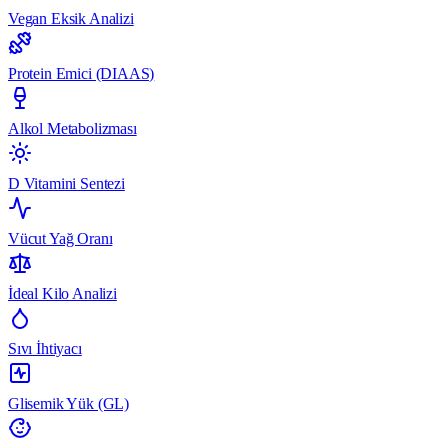
Vegan Eksik Analizi
Protein Emici (DIAAS)
Alkol Metabolizması
D Vitamini Sentezi
Vücut Yağ Oranı
İdeal Kilo Analizi
Sıvı İhtiyacı
Glisemik Yük (GL)