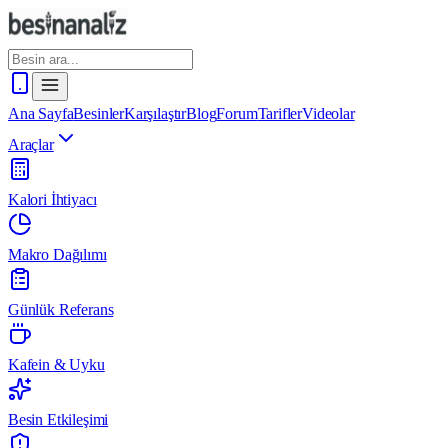
Ana Sayfa
Besinler
Karşılaştır
Blog
Forum
Tarifler
Videolar
Araçlar
Kalori İhtiyacı
Makro Dağılımı
Günlük Referans
Kafein & Uyku
Besin Etkileşimi