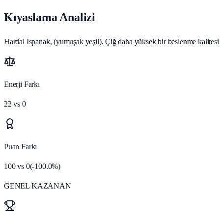
Kıyaslama Analizi
Hardal Ispanak, (yumuşak yeşil), Çiğ daha yüksek bir beslenme kalitesi p
Enerji Farkı
22
vs
0
Puan Farkı
100
vs
0
(
-100.0
%)
GENEL KAZANAN