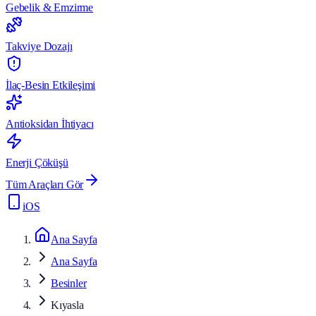
Gebelik & Emzirme
Takviye Dozajı
İlaç-Besin Etkileşimi
Antioksidan İhtiyacı
Enerji Çöküşü
Tüm Araçları Gör
iOS
Ana Sayfa
Ana Sayfa
Besinler
Kıyasla