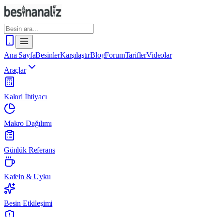
Ana Sayfa
Besinler
Karşılaştır
Blog
Forum
Tarifler
Videolar
Araçlar
Kalori İhtiyacı
Makro Dağılımı
Günlük Referans
Kafein & Uyku
Besin Etkileşimi