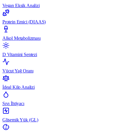
Vegan Eksik Analizi
Protein Emici (DIAAS)
Alkol Metabolizması
D Vitamini Sentezi
Vücut Yağ Oranı
İdeal Kilo Analizi
Sıvı İhtiyacı
Glisemik Yük (GL)