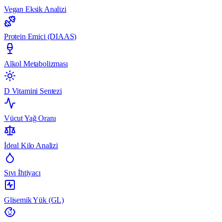
Vegan Eksik Analizi
Protein Emici (DIAAS)
Alkol Metabolizması
D Vitamini Sentezi
Vücut Yağ Oranı
İdeal Kilo Analizi
Sıvı İhtiyacı
Glisemik Yük (GL)