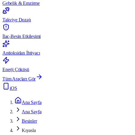
Gebelik & Emzirme
Takviye Dozajı
İlaç-Besin Etkileşimi
Antioksidan İhtiyacı
Enerji Çöküşü
Tüm Araçları Gör
iOS
Ana Sayfa
Ana Sayfa
Besinler
Kıyasla