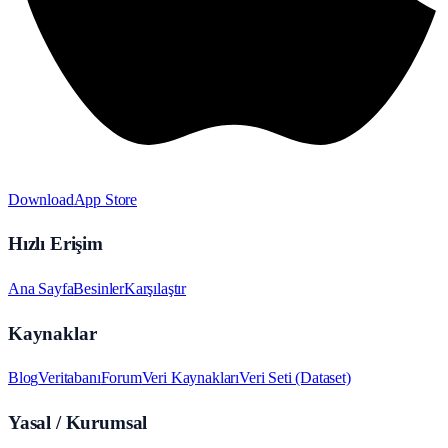
Download
App Store
Hızlı Erişim
Ana Sayfa
Besinler
Karşılaştır
Kaynaklar
Blog
Veritabanı
Forum
Veri Kaynakları
Veri Seti (Dataset)
Yasal / Kurumsal