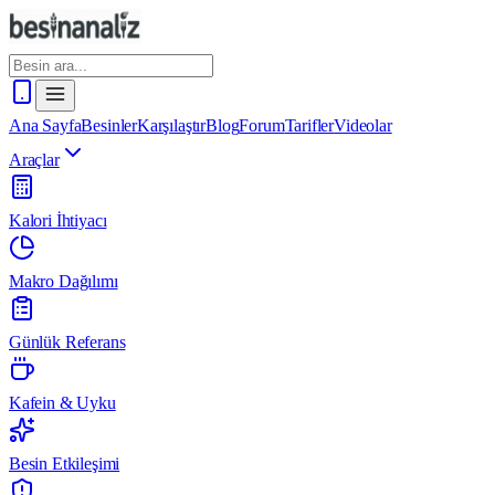
Ana Sayfa
Besinler
Karşılaştır
Blog
Forum
Tarifler
Videolar
Araçlar
Kalori İhtiyacı
Makro Dağılımı
Günlük Referans
Kafein & Uyku
Besin Etkileşimi