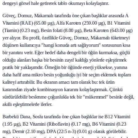
dengeyi görsel hale getirerek tablo okumayı kolaylaştırır.
Güveç, Domuz, Makarnalı tarafında öne çıkan başlıklar arasında A
Vitamini (RAE) (65.00 µg), Alfa Karoten (259.00 µg), B1 Vitamini
(Tiamin) (0.23 mg), Besin folati (8.00 µg), Beta Karoten (643.00 µg)
yer alıyor. Bu profil, özellikle Güveç, Domuz, Makarnalı tüketmeyi
düşünen kullanıcıya "hangi konuda artı sağlıyorum" sorusunun kısa
bir yanıtını verir. Eğer hedef daha dengeli bir öğün kurmaksa, güçlü
olduğu alanları başka bir besinin zayıf kaldığı yönlerle eşleştirmek
pratik bir yaklaşımdır. Örneğin bir öğünde enerji yüksekse, yanına
daha hafif ama mikro besin yoğunluğu iyi bir seçim eklemek toplam
kaliteyi artırabilir. Bu ekranın amacı tam olarak bu: tek ürün
kararından ziyade kombinasyon kararını kolaylaştırmak. Çünkü
sürdürülebilir beslenme çoğunlukla tek bir "mükemmel" besinle değil,
akıllı eşleştirmelerle ilerler.
Barbekü Dana, Soslu tarafında öne çıkan başlıklar ise B12 Vitamini
(1.95 µg), B2 Vitamini (Riboflavin) (0.17 mg), B6 Vitamini (0.23
mg), Demir (2.10 mg), DPA (22:5 n-3) (0.01 g) olarak görülebilir.