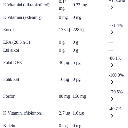
+128.6%
0.14
E Vitamini (alfa-tokoferol)
0.32
mg
mg
E Vitamini (eklenmiş)
0
mg
0
mg
—
+71.4%
Enerji
133
kj
228
kj
EPA (20:5 n-3)
0
g
0
g
—
Etil alkol
0
g
0
g
—
-86.1%
Folat DFE
36
µg
5
µg
-100.0%
Folik asit
16
µg
0
µg
+70.5%
Fosfor
88
mg
150
mg
-40.7%
K Vitamini (filokinon)
2.7
µg
1.6
µg
Kafein
0
mg
0
mg
—