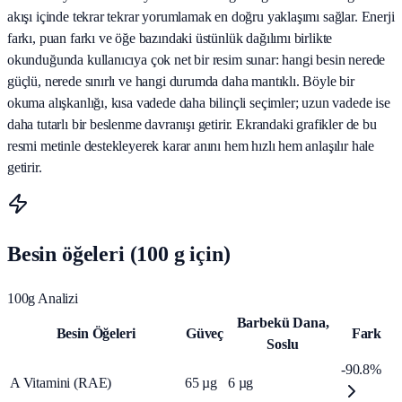
akışı içinde tekrar tekrar yorumlamak en doğru yaklaşımı sağlar. Enerji
farkı, puan farkı ve öğe bazındaki üstünlük dağılımı birlikte
okunduğunda kullanıcıya çok net bir resim sunar: hangi besin nerede
güçlü, nerede sınırlı ve hangi durumda daha mantıklı. Böyle bir
okuma alışkanlığı, kısa vadede daha bilinçli seçimler; uzun vadede ise
daha tutarlı bir beslenme davranışı getirir. Ekrandaki grafikler de bu
resmi metinle destekleyerek karar anını hem hızlı hem anlaşılır hale
getirir.
Besin öğeleri (100 g için)
100g Analizi
Barbekü Dana,
Besin Öğeleri
Güveç
Fark
Soslu
-90.8%
A Vitamini (RAE)
65
µg
6
µg