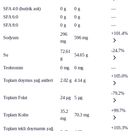
SFA 4:0 (butirik asit)
0
g
0
g
—
SFA 6:0
0
g
0
g
—
SFA 8:0
0
g
0
g
—
+101.4%
296
Sodyum
596
mg
mg
-24.7%
72.61
Su
54.65
g
g
Teobromin
0
mg
0
mg
—
+105.0%
Toplam doymus yağ asitleri
2.02
g
4.14
g
-79.2%
Toplam Folat
24
µg
5
µg
+99.7%
35.2
Toplam Kolin
70.3
mg
mg
+103.3%
Toplam tekli doymamis yağ