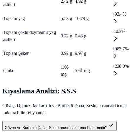
2.42
g
4.92
g
asitleri
+93.4%
Toplam yağ
5.58
g
10.79
g
-40.3%
Toplam çoklu doymamis yağ
0.72
g
0.43
g
asitleri
+983.7%
Toplam Şeker
0.92
g
9.97
g
+238.0%
1.66
Çinko
5.61
mg
mg
Kıyaslama Analizi: S.S.S
Güveç, Domuz, Makarnalı ve Barbekü Dana, Soslu arasındaki temel
farklara bilimsel yanıtlar.
Güveç ve Barbekü Dana, Soslu arasındaki temel fark nedir?