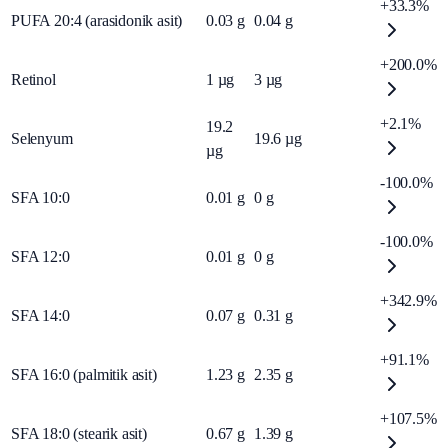
+33.3%
PUFA 20:4 (arasidonik asit)
0.03
g
0.04
g
+200.0%
Retinol
1
µg
3
µg
+2.1%
19.2
Selenyum
19.6
µg
µg
-100.0%
SFA 10:0
0.01
g
0
g
-100.0%
SFA 12:0
0.01
g
0
g
+342.9%
SFA 14:0
0.07
g
0.31
g
+91.1%
SFA 16:0 (palmitik asit)
1.23
g
2.35
g
+107.5%
SFA 18:0 (stearik asit)
0.67
g
1.39
g