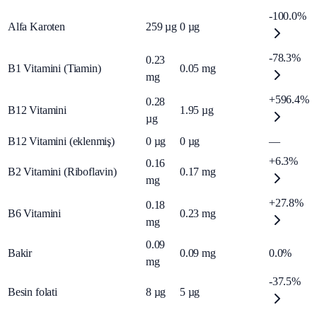
-100.0%
Alfa Karoten
259
µg
0
µg
-78.3%
0.23
B1 Vitamini (Tiamin)
0.05
mg
mg
+596.4%
0.28
B12 Vitamini
1.95
µg
µg
B12 Vitamini (eklenmiş)
0
µg
0
µg
—
+6.3%
0.16
B2 Vitamini (Riboflavin)
0.17
mg
mg
+27.8%
0.18
B6 Vitamini
0.23
mg
mg
0.09
Bakir
0.09
mg
0.0%
mg
-37.5%
Besin folati
8
µg
5
µg