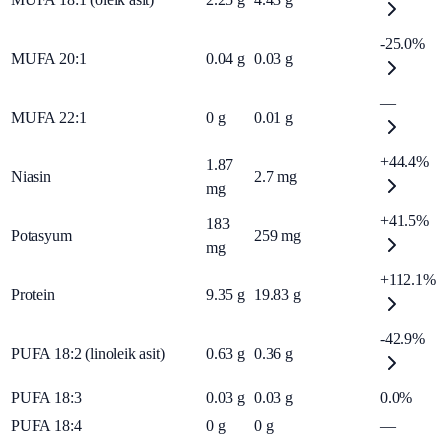
-25.0%
MUFA 20:1
0.04
g
0.03
g
—
MUFA 22:1
0
g
0.01
g
+44.4%
1.87
Niasin
2.7
mg
mg
+41.5%
183
Potasyum
259
mg
mg
+112.1%
Protein
9.35
g
19.83
g
-42.9%
PUFA 18:2 (linoleik asit)
0.63
g
0.36
g
PUFA 18:3
0.03
g
0.03
g
0.0%
PUFA 18:4
0
g
0
g
—