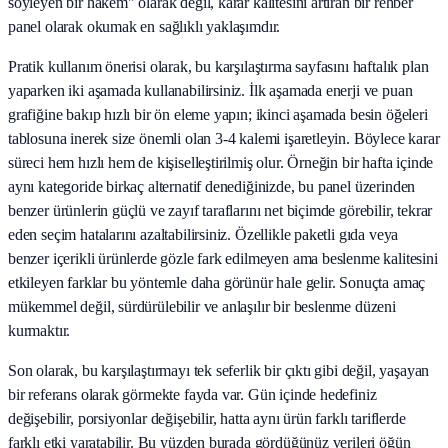
söyleyen bir hakem" olarak değil, karar kalitesini artıran bir rehber
panel olarak okumak en sağlıklı yaklaşımdır.
Pratik kullanım önerisi olarak, bu karşılaştırma sayfasını haftalık plan
yaparken iki aşamada kullanabilirsiniz. İlk aşamada enerji ve puan
grafiğine bakıp hızlı bir ön eleme yapın; ikinci aşamada besin öğeleri
tablosuna inerek size önemli olan 3-4 kalemi işaretleyin. Böylece karar
süreci hem hızlı hem de kişiselleştirilmiş olur. Örneğin bir hafta içinde
aynı kategoride birkaç alternatif denediğinizde, bu panel üzerinden
benzer ürünlerin güçlü ve zayıf taraflarını net biçimde görebilir, tekrar
eden seçim hatalarını azaltabilirsiniz. Özellikle paketli gıda veya
benzer içerikli ürünlerde gözle fark edilmeyen ama beslenme kalitesini
etkileyen farklar bu yöntemle daha görünür hale gelir. Sonuçta amaç
mükemmel değil, sürdürülebilir ve anlaşılır bir beslenme düzeni
kurmaktır.
Son olarak, bu karşılaştırmayı tek seferlik bir çıktı gibi değil, yaşayan
bir referans olarak görmekte fayda var. Gün içinde hedefiniz
değişebilir, porsiyonlar değişebilir, hatta aynı ürün farklı tariflerde
farklı etki yaratabilir. Bu yüzden burada gördüğünüz verileri öğün