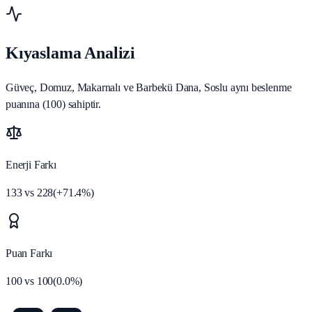
Kıyaslama Analizi
Güveç, Domuz, Makarnalı ve Barbekü Dana, Soslu aynı beslenme
puanına (100) sahiptir.
Enerji Farkı
133
vs
228
(
+
71.4
%)
Puan Farkı
100
vs
100
(
0.0
%)