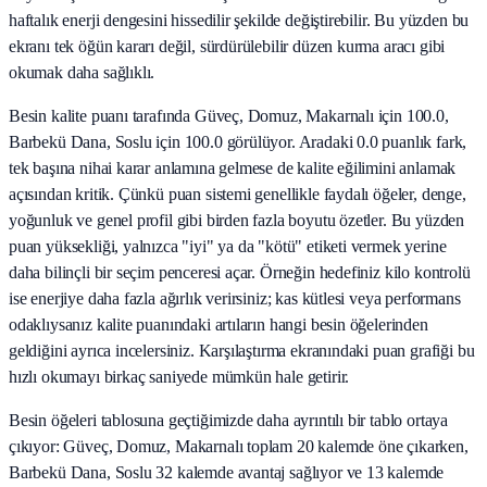
haftalık enerji dengesini hissedilir şekilde değiştirebilir. Bu yüzden bu
ekranı tek öğün kararı değil, sürdürülebilir düzen kurma aracı gibi
okumak daha sağlıklı.
Besin kalite puanı tarafında Güveç, Domuz, Makarnalı için 100.0,
Barbekü Dana, Soslu için 100.0 görülüyor. Aradaki 0.0 puanlık fark,
tek başına nihai karar anlamına gelmese de kalite eğilimini anlamak
açısından kritik. Çünkü puan sistemi genellikle faydalı öğeler, denge,
yoğunluk ve genel profil gibi birden fazla boyutu özetler. Bu yüzden
puan yüksekliği, yalnızca "iyi" ya da "kötü" etiketi vermek yerine
daha bilinçli bir seçim penceresi açar. Örneğin hedefiniz kilo kontrolü
ise enerjiye daha fazla ağırlık verirsiniz; kas kütlesi veya performans
odaklıysanız kalite puanındaki artıların hangi besin öğelerinden
geldiğini ayrıca incelersiniz. Karşılaştırma ekranındaki puan grafiği bu
hızlı okumayı birkaç saniyede mümkün hale getirir.
Besin öğeleri tablosuna geçtiğimizde daha ayrıntılı bir tablo ortaya
çıkıyor: Güveç, Domuz, Makarnalı toplam 20 kalemde öne çıkarken,
Barbekü Dana, Soslu 32 kalemde avantaj sağlıyor ve 13 kalemde