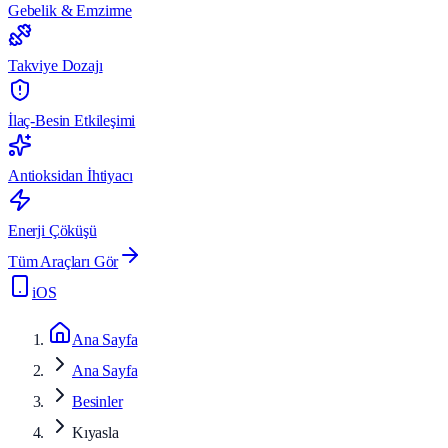
Gebelik & Emzirme
Takviye Dozajı
İlaç-Besin Etkileşimi
Antioksidan İhtiyacı
Enerji Çöküşü
Tüm Araçları Gör
iOS
Ana Sayfa
Ana Sayfa
Besinler
Kıyasla