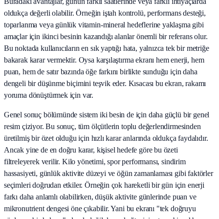
Buradaki avantajlar, günün farklı saatlerinde veya farklı ihtiyaçlarda
oldukça değerli olabilir. Örneğin iştah kontrolü, performans desteği,
toparlanma veya günlük vitamin-mineral hedeflerine yaklaşma gibi
amaçlar için ikinci besinin kazandığı alanlar önemli bir referans olur.
Bu noktada kullanıcıların en sık yaptığı hata, yalnızca tek bir metriğe
bakarak karar vermektir. Oysa karşılaştırma ekranı hem enerji, hem
puan, hem de satır bazında öğe farkını birlikte sunduğu için daha
dengeli bir düşünme biçimini teşvik eder. Kısacası bu ekran, rakamı
yoruma dönüştürmek için var.
Genel sonuç bölümünde sistem iki besin de için daha güçlü bir genel
resim çiziyor. Bu sonuç, tüm ölçütlerin toplu değerlendirmesinden
üretilmiş bir özet olduğu için hızlı karar anlarında oldukça faydalıdır.
Ancak yine de en doğru karar, kişisel hedefe göre bu özeti
filtreleyerek verilir. Kilo yönetimi, spor performansı, sindirim
hassasiyeti, günlük aktivite düzeyi ve öğün zamanlaması gibi faktörler
seçimleri doğrudan etkiler. Örneğin çok hareketli bir gün için enerji
farkı daha anlamlı olabilirken, düşük aktivite günlerinde puan ve
mikronutrient dengesi öne çıkabilir. Yani bu ekranı "tek doğruyu