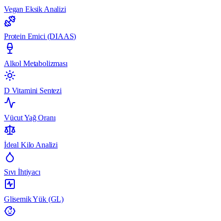
Vegan Eksik Analizi
Protein Emici (DIAAS)
Alkol Metabolizması
D Vitamini Sentezi
Vücut Yağ Oranı
İdeal Kilo Analizi
Sıvı İhtiyacı
Glisemik Yük (GL)