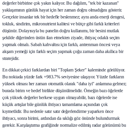
değerler birbirine çok yakın kalıyor. Bu dağılım, "tek bir kazanan"
yaklaşımının günlük hayat için her zaman doğru olmadığını gösterir.
Gerçekte insanlar tek bir hedefle beslenmez; aynı anda enerji dengesi,
tokluk, sindirim, mikronutrient kalitesi ve bütçe gibi farklı kriterleri
düşünür. Dolayısıyla bu panelin doğru kullanımı, bir besini mutlak
şekilde diğerinden üstün ilan etmekten ziyade, ihtiyaç odaklı seçim
yapmak olmalı. Sabah kahvaltısı için farklı, antrenman öncesi veya
akşam yemeği için farklı seçim yapmak çoğu zaman daha akıllıca bir
stratejidir.
En dikkat çekici farklardan biri "Toplam Şeker" kaleminde görülüyor.
Bu noktada yüzde fark +983.7% seviyesine ulaşıyor. Yüzde farkların
yüksek olması her zaman otomatik olarak "daha iyi" anlamına gelmez;
burada birim ve hedef birlikte düşünülmelidir. Örneğin bazı öğelerde
çok yüksek değerler herkese uygun olmayabilir, bazı öğelerde ise
küçük artışlar bile günlük ihtiyacı tamamlama açısından çok
kıymetlidir. Bu nedenle satır satır değerlendirme yaparken önce
ihtiyacı, sonra birimi, ardından da sıklığı göz önünde bulundurmak
gerekir. Karşılaştırma grafiğinde normalize edilmiş radar görünümü bu