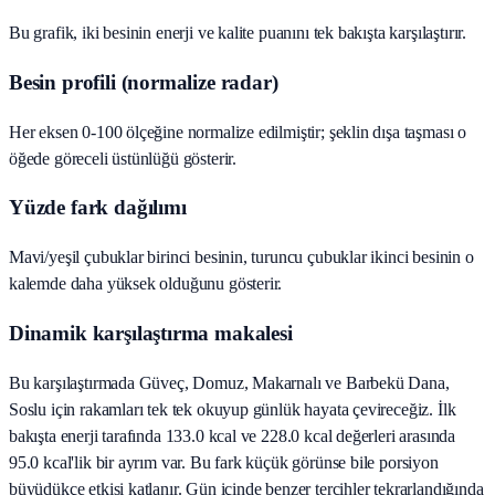
Bu grafik, iki besinin enerji ve kalite puanını tek bakışta karşılaştırır.
Besin profili (normalize radar)
Her eksen 0-100 ölçeğine normalize edilmiştir; şeklin dışa taşması o
öğede göreceli üstünlüğü gösterir.
Yüzde fark dağılımı
Mavi/yeşil çubuklar birinci besinin, turuncu çubuklar ikinci besinin o
kalemde daha yüksek olduğunu gösterir.
Dinamik karşılaştırma makalesi
Bu karşılaştırmada Güveç, Domuz, Makarnalı ve Barbekü Dana,
Soslu için rakamları tek tek okuyup günlük hayata çevireceğiz. İlk
bakışta enerji tarafında 133.0 kcal ve 228.0 kcal değerleri arasında
95.0 kcal'lik bir ayrım var. Bu fark küçük görünse bile porsiyon
büyüdükçe etkisi katlanır. Gün içinde benzer tercihler tekrarlandığında