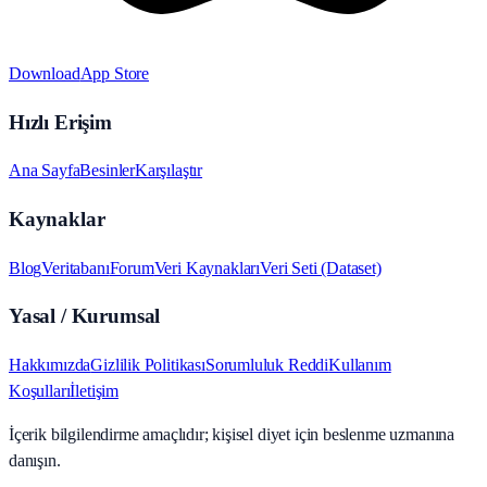
Download
App Store
Hızlı Erişim
Ana Sayfa
Besinler
Karşılaştır
Kaynaklar
Blog
Veritabanı
Forum
Veri Kaynakları
Veri Seti (Dataset)
Yasal / Kurumsal
Hakkımızda
Gizlilik Politikası
Sorumluluk Reddi
Kullanım
Koşulları
İletişim
İçerik bilgilendirme amaçlıdır; kişisel diyet için beslenme uzmanına
danışın.