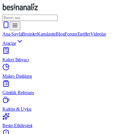
Ana Sayfa
Besinler
Karşılaştır
Blog
Forum
Tarifler
Videolar
Araçlar
Kalori İhtiyacı
Makro Dağılımı
Günlük Referans
Kafein & Uyku
Besin Etkileşimi