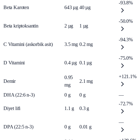
-93.8%
Beta Karoten
643
µg
40
µg
-50.0%
Beta kriptoksantin
2
µg
1
µg
-94.3%
C Vitamini (askorbik asit)
3.5
mg
0.2
mg
-75.0%
D Vitamini
0.4
µg
0.1
µg
+121.1%
0.95
Demir
2.1
mg
mg
DHA (22:6 n-3)
0
g
0
g
—
-72.7%
Diyet lifi
1.1
g
0.3
g
—
DPA (22:5 n-3)
0
g
0.01
g