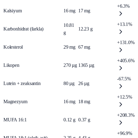
+6.3%
Kalsiyum
16
mg
17
mg
+13.1%
10.81
Karbonhidrat (farkla)
12.23
g
g
+131.0%
Kolesterol
29
mg
67
mg
+405.6%
Likopen
270
µg
1365
µg
-67.5%
Lutein + zeaksantin
80
µg
26
µg
+12.5%
Magnezyum
16
mg
18
mg
+208.3%
MUFA 16:1
0.12
g
0.37
g
+96.9%
MUFA 18:1 (oleik asit)
2.25
g
4.43
g