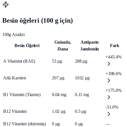
Besin öğeleri (100 g için)
100g Analizi
Guisada,
Antipasto
Besin Öğeleri
Fark
Dana
Jambonlu
+443.4%
A Vitamini (RAE)
53
µg
288
µg
+398.6%
Alfa Karoten
207
µg
1032
µg
+175.0%
B1 Vitamini (Tiamin)
0.04
mg
0.11
mg
-51.0%
B12 Vitamini
1.02
µg
0.5
µg
B12 Vitamini (eklenmiş)
0
µg
0
µg
—