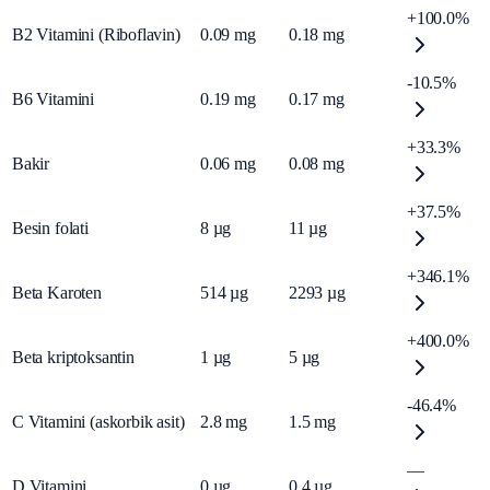
+100.0%
B2 Vitamini (Riboflavin)
0.09
mg
0.18
mg
-10.5%
B6 Vitamini
0.19
mg
0.17
mg
+33.3%
Bakir
0.06
mg
0.08
mg
+37.5%
Besin folati
8
µg
11
µg
+346.1%
Beta Karoten
514
µg
2293
µg
+400.0%
Beta kriptoksantin
1
µg
5
µg
-46.4%
C Vitamini (askorbik asit)
2.8
mg
1.5
mg
—
D Vitamini
0
µg
0.4
µg