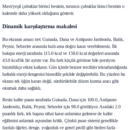
Mavi/yeşil çubuklar birinci besinin, turuncu çubuklar ikinci besinin o
kalemde daha yüksek olduğunu gösterir.
Dinamik karşılaştırma makalesi
Bu ekranın amacı net: Guisada, Dana ve Antipasto Jambonlu, Balık,
Peynir, Sebzeler arasında hızlı ama doğru karar verebilmeniz. İlk
bakışta enerji tarafında 115.0 kcal ve 158.0 kcal değerleri arasında
43.0 kcal'lik bir ayrım var. Bu fark küçük görünse bile porsiyon
büyüdükçe etkisi katlanır. Gün içinde benzer tercihler tekrarlandığında
haftalık enerji dengesini hissedilir şekilde değiştirebilir. Bu yüzden bu
ekranı tek öğün kararı değil, sürdürülebilir düzen kurma aracı gibi
okumak daha sağlıklı.
Besin kalite puanı tarafında Guisada, Dana için 100.0, Antipasto
Jambonlu, Balık, Peynir, Sebzeler için 98.0 görülüyor. Aradaki 2.0
puanlık fark, tek başına nihai karar anlamına gelmese de kalite
eğilimini anlamak açısından kritik. Çünkü puan sistemi genellikle
faydalı öğeler, denge, yoğunluk ve genel profil gibi birden fazla