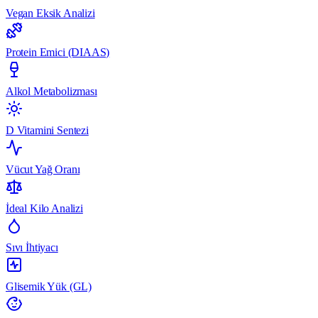
Vegan Eksik Analizi
Protein Emici (DIAAS)
Alkol Metabolizması
D Vitamini Sentezi
Vücut Yağ Oranı
İdeal Kilo Analizi
Sıvı İhtiyacı
Glisemik Yük (GL)