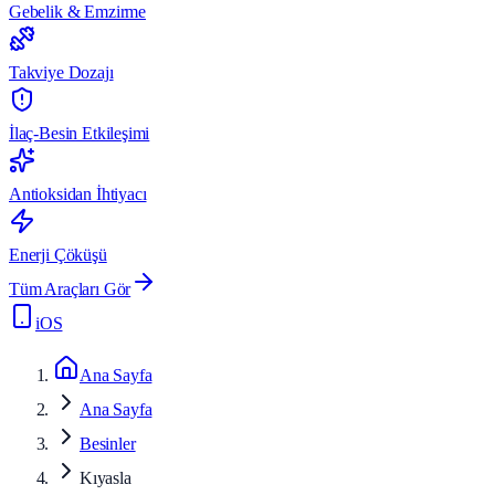
Gebelik & Emzirme
Takviye Dozajı
İlaç-Besin Etkileşimi
Antioksidan İhtiyacı
Enerji Çöküşü
Tüm Araçları Gör
iOS
Ana Sayfa
Ana Sayfa
Besinler
Kıyasla