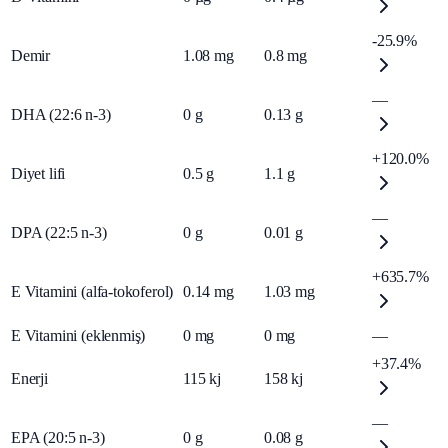
-25.9%
Demir
1.08
mg
0.8
mg
—
DHA (22:6 n-3)
0
g
0.13
g
+120.0%
Diyet lifi
0.5
g
1.1
g
—
DPA (22:5 n-3)
0
g
0.01
g
+635.7%
E Vitamini (alfa-tokoferol)
0.14
mg
1.03
mg
E Vitamini (eklenmiş)
0
mg
0
mg
—
+37.4%
Enerji
115
kj
158
kj
—
EPA (20:5 n-3)
0
g
0.08
g