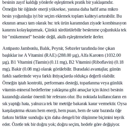
besinin zayıf kaldığı yönlerle eşleştirmek pratik bir yaklaşımdır.
Örneğin bir öğünde enerji yüksekse, yanına daha hafif ama mikro
besin yoğunluğu iyi bir seçim eklemek toplam kaliteyi artırabilir. Bu
ekranın amacı tam olarak bu: tek ürün kararından ziyade kombinasyon
kararını kolaylaştırmak. Çünkü sürdürülebilir beslenme çoğunlukla tek
bir "mükemmel" besinle değil, akıllı eşleştirmelerle ilerler.
Antipasto Jambonlu, Balık, Peynir, Sebzeler tarafında öne çıkan
başlıklar ise A Vitamini (RAE) (288.00 µg), Alfa Karoten (1032.00
µg), B1 Vitamini (Tiamin) (0.11 mg), B2 Vitamini (Riboflavin) (0.18
mg), Bakir (0.08 mg) olarak görülebilir. Buradaki avantajlar, günün
farklı saatlerinde veya farklı ihtiyaçlarda oldukça değerli olabilir.
Örneğin iştah kontrolü, performans desteği, toparlanma veya günlük
vitamin-mineral hedeflerine yaklaşma gibi amaçlar için ikinci besinin
kazandığı alanlar önemli bir referans olur. Bu noktada kullanıcıların en
sık yaptığı hata, yalnızca tek bir metriğe bakarak karar vermektir. Oysa
karşılaştırma ekranı hem enerji, hem puan, hem de satır bazında öğe
farkını birlikte sunduğu için daha dengeli bir düşünme biçimini teşvik
eder. Özetle tek bir doğru yok; doğru seçim, hedefe göre değişiyor.