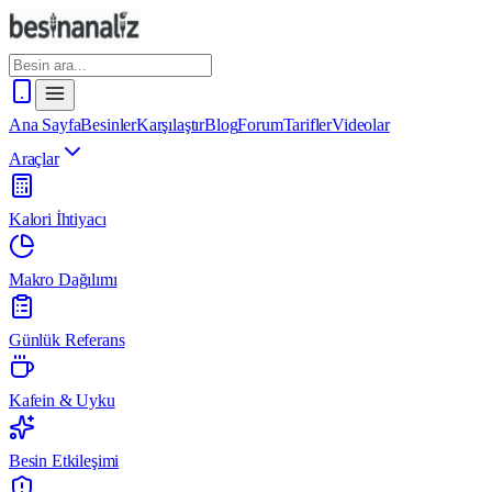
Ana Sayfa
Besinler
Karşılaştır
Blog
Forum
Tarifler
Videolar
Araçlar
Kalori İhtiyacı
Makro Dağılımı
Günlük Referans
Kafein & Uyku
Besin Etkileşimi