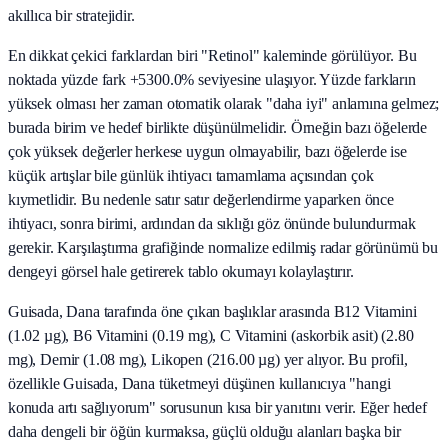
akıllıca bir stratejidir.
En dikkat çekici farklardan biri "Retinol" kaleminde görülüyor. Bu
noktada yüzde fark +5300.0% seviyesine ulaşıyor. Yüzde farkların
yüksek olması her zaman otomatik olarak "daha iyi" anlamına gelmez;
burada birim ve hedef birlikte düşünülmelidir. Örneğin bazı öğelerde
çok yüksek değerler herkese uygun olmayabilir, bazı öğelerde ise
küçük artışlar bile günlük ihtiyacı tamamlama açısından çok
kıymetlidir. Bu nedenle satır satır değerlendirme yaparken önce
ihtiyacı, sonra birimi, ardından da sıklığı göz önünde bulundurmak
gerekir. Karşılaştırma grafiğinde normalize edilmiş radar görünümü bu
dengeyi görsel hale getirerek tablo okumayı kolaylaştırır.
Guisada, Dana tarafında öne çıkan başlıklar arasında B12 Vitamini
(1.02 µg), B6 Vitamini (0.19 mg), C Vitamini (askorbik asit) (2.80
mg), Demir (1.08 mg), Likopen (216.00 µg) yer alıyor. Bu profil,
özellikle Guisada, Dana tüketmeyi düşünen kullanıcıya "hangi
konuda artı sağlıyorum" sorusunun kısa bir yanıtını verir. Eğer hedef
daha dengeli bir öğün kurmaksa, güçlü olduğu alanları başka bir