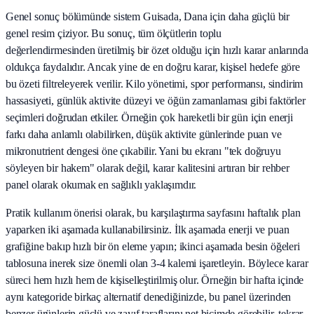
Genel sonuç bölümünde sistem Guisada, Dana için daha güçlü bir
genel resim çiziyor. Bu sonuç, tüm ölçütlerin toplu
değerlendirmesinden üretilmiş bir özet olduğu için hızlı karar anlarında
oldukça faydalıdır. Ancak yine de en doğru karar, kişisel hedefe göre
bu özeti filtreleyerek verilir. Kilo yönetimi, spor performansı, sindirim
hassasiyeti, günlük aktivite düzeyi ve öğün zamanlaması gibi faktörler
seçimleri doğrudan etkiler. Örneğin çok hareketli bir gün için enerji
farkı daha anlamlı olabilirken, düşük aktivite günlerinde puan ve
mikronutrient dengesi öne çıkabilir. Yani bu ekranı "tek doğruyu
söyleyen bir hakem" olarak değil, karar kalitesini artıran bir rehber
panel olarak okumak en sağlıklı yaklaşımdır.
Pratik kullanım önerisi olarak, bu karşılaştırma sayfasını haftalık plan
yaparken iki aşamada kullanabilirsiniz. İlk aşamada enerji ve puan
grafiğine bakıp hızlı bir ön eleme yapın; ikinci aşamada besin öğeleri
tablosuna inerek size önemli olan 3-4 kalemi işaretleyin. Böylece karar
süreci hem hızlı hem de kişiselleştirilmiş olur. Örneğin bir hafta içinde
aynı kategoride birkaç alternatif denediğinizde, bu panel üzerinden
benzer ürünlerin güçlü ve zayıf taraflarını net biçimde görebilir, tekrar