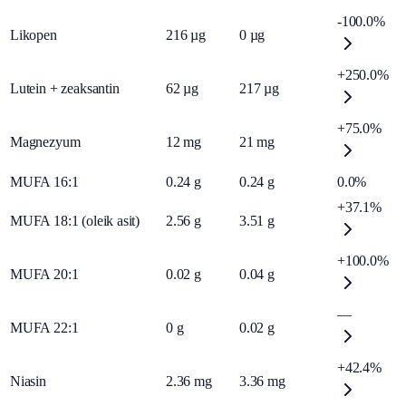
-100.0%
Likopen
216
µg
0
µg
+250.0%
Lutein + zeaksantin
62
µg
217
µg
+75.0%
Magnezyum
12
mg
21
mg
MUFA 16:1
0.24
g
0.24
g
0.0%
+37.1%
MUFA 18:1 (oleik asit)
2.56
g
3.51
g
+100.0%
MUFA 20:1
0.02
g
0.04
g
—
MUFA 22:1
0
g
0.02
g
+42.4%
Niasin
2.36
mg
3.36
mg