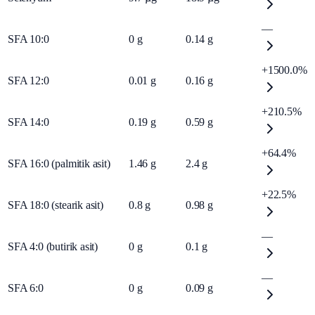
—
SFA 10:0
0
g
0.14
g
+1500.0%
SFA 12:0
0.01
g
0.16
g
+210.5%
SFA 14:0
0.19
g
0.59
g
+64.4%
SFA 16:0 (palmitik asit)
1.46
g
2.4
g
+22.5%
SFA 18:0 (stearik asit)
0.8
g
0.98
g
—
SFA 4:0 (butirik asit)
0
g
0.1
g
—
SFA 6:0
0
g
0.09
g