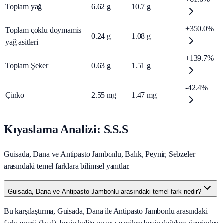
Toplam yağ
6.62
g
10.7
g
+350.0%
Toplam çoklu doymamis
0.24
g
1.08
g
yağ asitleri
+139.7%
Toplam Şeker
0.63
g
1.51
g
-42.4%
Çinko
2.55
mg
1.47
mg
Kıyaslama Analizi: S.S.S
Guisada, Dana ve Antipasto Jambonlu, Balık, Peynir, Sebzeler
arasındaki temel farklara bilimsel yanıtlar.
Guisada, Dana ve Antipasto Jambonlu arasındaki temel fark nedir?
Bu karşılaştırma, Guisada, Dana ile Antipasto Jambonlu arasındaki
farkı enerji (kcal), besin kalite puanı ve mikro besin dağılımı üzerinden