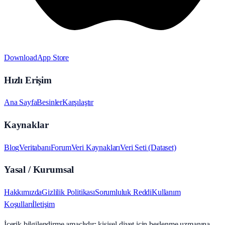
Download
App Store
Hızlı Erişim
Ana Sayfa
Besinler
Karşılaştır
Kaynaklar
Blog
Veritabanı
Forum
Veri Kaynakları
Veri Seti (Dataset)
Yasal / Kurumsal
Hakkımızda
Gizlilik Politikası
Sorumluluk Reddi
Kullanım
Koşulları
İletişim
İçerik bilgilendirme amaçlıdır; kişisel diyet için beslenme uzmanına