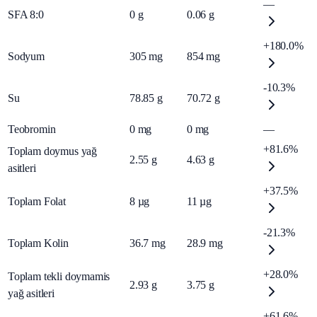
—
SFA 8:0
0
g
0.06
g
+180.0%
Sodyum
305
mg
854
mg
-10.3%
Su
78.85
g
70.72
g
Teobromin
0
mg
0
mg
—
+81.6%
Toplam doymus yağ
2.55
g
4.63
g
asitleri
+37.5%
Toplam Folat
8
µg
11
µg
-21.3%
Toplam Kolin
36.7
mg
28.9
mg
+28.0%
Toplam tekli doymamis
2.93
g
3.75
g
yağ asitleri
+61.6%