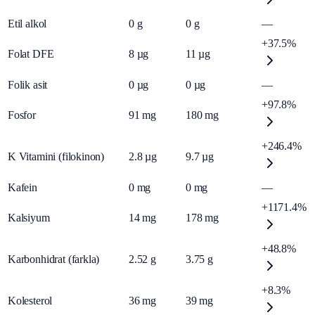
Etil alkol
0
g
0
g
—
+37.5%
Folat DFE
8
µg
11
µg
Folik asit
0
µg
0
µg
—
+97.8%
Fosfor
91
mg
180
mg
+246.4%
K Vitamini (filokinon)
2.8
µg
9.7
µg
Kafein
0
mg
0
mg
—
+1171.4%
Kalsiyum
14
mg
178
mg
+48.8%
Karbonhidrat (farkla)
2.52
g
3.75
g
+8.3%
Kolesterol
36
mg
39
mg