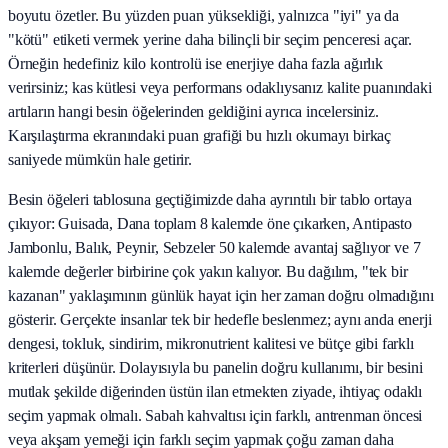
boyutu özetler. Bu yüzden puan yüksekliği, yalnızca "iyi" ya da
"kötü" etiketi vermek yerine daha bilinçli bir seçim penceresi açar.
Örneğin hedefiniz kilo kontrolü ise enerjiye daha fazla ağırlık
verirsiniz; kas kütlesi veya performans odaklıysanız kalite puanındaki
artıların hangi besin öğelerinden geldiğini ayrıca incelersiniz.
Karşılaştırma ekranındaki puan grafiği bu hızlı okumayı birkaç
saniyede mümkün hale getirir.
Besin öğeleri tablosuna geçtiğimizde daha ayrıntılı bir tablo ortaya
çıkıyor: Guisada, Dana toplam 8 kalemde öne çıkarken, Antipasto
Jambonlu, Balık, Peynir, Sebzeler 50 kalemde avantaj sağlıyor ve 7
kalemde değerler birbirine çok yakın kalıyor. Bu dağılım, "tek bir
kazanan" yaklaşımının günlük hayat için her zaman doğru olmadığını
gösterir. Gerçekte insanlar tek bir hedefle beslenmez; aynı anda enerji
dengesi, tokluk, sindirim, mikronutrient kalitesi ve bütçe gibi farklı
kriterleri düşünür. Dolayısıyla bu panelin doğru kullanımı, bir besini
mutlak şekilde diğerinden üstün ilan etmekten ziyade, ihtiyaç odaklı
seçim yapmak olmalı. Sabah kahvaltısı için farklı, antrenman öncesi
veya akşam yemeği için farklı seçim yapmak çoğu zaman daha