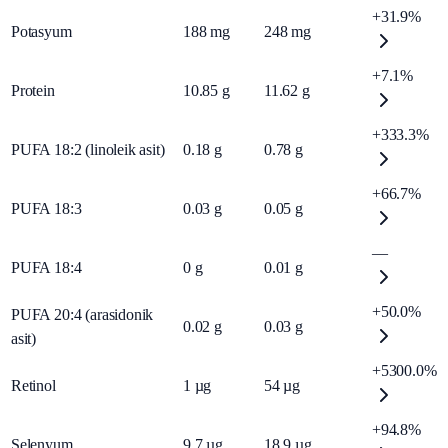
+31.9%
Potasyum
188
mg
248
mg
+7.1%
Protein
10.85
g
11.62
g
+333.3%
PUFA 18:2 (linoleik asit)
0.18
g
0.78
g
+66.7%
PUFA 18:3
0.03
g
0.05
g
—
PUFA 18:4
0
g
0.01
g
+50.0%
PUFA 20:4 (arasidonik
0.02
g
0.03
g
asit)
+5300.0%
Retinol
1
µg
54
µg
+94.8%
Selenyum
9.7
µg
18.9
µg