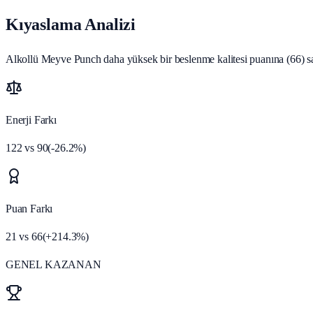
Kıyaslama Analizi
Alkollü Meyve Punch daha yüksek bir beslenme kalitesi puanına (66) sahi
Enerji Farkı
122
vs
90
(
-26.2
%)
Puan Farkı
21
vs
66
(
+
214.3
%)
GENEL KAZANAN