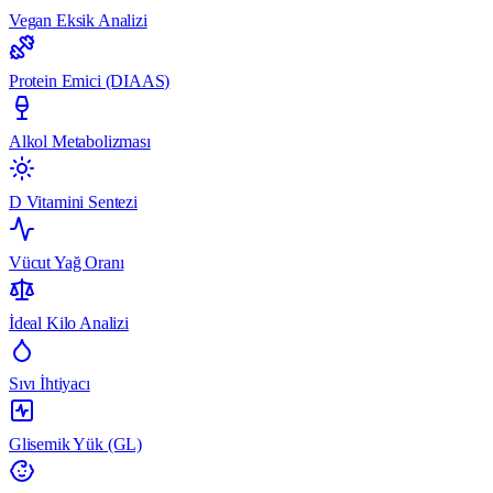
Vegan Eksik Analizi
Protein Emici (DIAAS)
Alkol Metabolizması
D Vitamini Sentezi
Vücut Yağ Oranı
İdeal Kilo Analizi
Sıvı İhtiyacı
Glisemik Yük (GL)