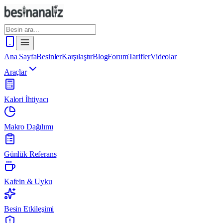
Ana Sayfa
Besinler
Karşılaştır
Blog
Forum
Tarifler
Videolar
Araçlar
Kalori İhtiyacı
Makro Dağılımı
Günlük Referans
Kafein & Uyku
Besin Etkileşimi