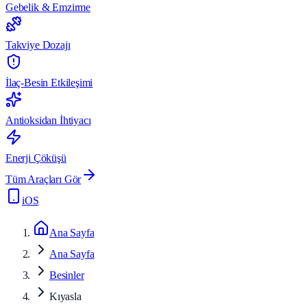
Gebelik & Emzirme
Takviye Dozajı
İlaç-Besin Etkileşimi
Antioksidan İhtiyacı
Enerji Çöküşü
Tüm Araçları Gör
iOS
Ana Sayfa
Ana Sayfa
Besinler
Kıyasla