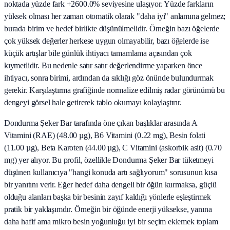
noktada yüzde fark +2600.0% seviyesine ulaşıyor. Yüzde farkların
yüksek olması her zaman otomatik olarak "daha iyi" anlamına gelmez;
burada birim ve hedef birlikte düşünülmelidir. Örneğin bazı öğelerde
çok yüksek değerler herkese uygun olmayabilir, bazı öğelerde ise
küçük artışlar bile günlük ihtiyacı tamamlama açısından çok
kıymetlidir. Bu nedenle satır satır değerlendirme yaparken önce
ihtiyacı, sonra birimi, ardından da sıklığı göz önünde bulundurmak
gerekir. Karşılaştırma grafiğinde normalize edilmiş radar görünümü bu
dengeyi görsel hale getirerek tablo okumayı kolaylaştırır.
Dondurma Şeker Bar tarafında öne çıkan başlıklar arasında A
Vitamini (RAE) (48.00 µg), B6 Vitamini (0.22 mg), Besin folati
(11.00 µg), Beta Karoten (44.00 µg), C Vitamini (askorbik asit) (0.70
mg) yer alıyor. Bu profil, özellikle Dondurma Şeker Bar tüketmeyi
düşünen kullanıcıya "hangi konuda artı sağlıyorum" sorusunun kısa
bir yanıtını verir. Eğer hedef daha dengeli bir öğün kurmaksa, güçlü
olduğu alanları başka bir besinin zayıf kaldığı yönlerle eşleştirmek
pratik bir yaklaşımdır. Örneğin bir öğünde enerji yüksekse, yanına
daha hafif ama mikro besin yoğunluğu iyi bir seçim eklemek toplam