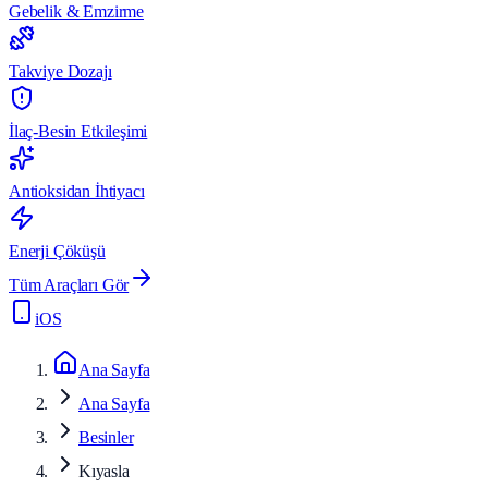
Gebelik & Emzirme
Takviye Dozajı
İlaç-Besin Etkileşimi
Antioksidan İhtiyacı
Enerji Çöküşü
Tüm Araçları Gör
iOS
Ana Sayfa
Ana Sayfa
Besinler
Kıyasla