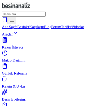
Ana Sayfa
Besinler
Karşılaştır
Blog
Forum
Tarifler
Videolar
Araçlar
Kalori İhtiyacı
Makro Dağılımı
Günlük Referans
Kafein & Uyku
Besin Etkileşimi