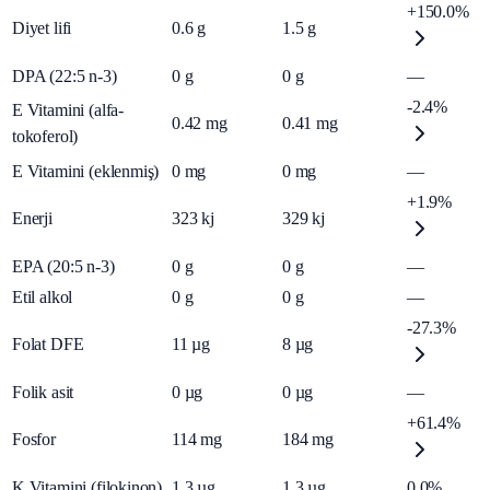
+150.0%
Diyet lifi
0.6
g
1.5
g
DPA (22:5 n-3)
0
g
0
g
—
-2.4%
E Vitamini (alfa-
0.42
mg
0.41
mg
tokoferol)
E Vitamini (eklenmiş)
0
mg
0
mg
—
+1.9%
Enerji
323
kj
329
kj
EPA (20:5 n-3)
0
g
0
g
—
Etil alkol
0
g
0
g
—
-27.3%
Folat DFE
11
µg
8
µg
Folik asit
0
µg
0
µg
—
+61.4%
Fosfor
114
mg
184
mg
K Vitamini (filokinon)
1.3
µg
1.3
µg
0.0%