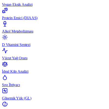
Vegan Eksik Analizi
Protein Emici (DIAAS)
Alkol Metabolizması
D Vitamini Sentezi
Vücut Yağ Oranı
İdeal Kilo Analizi
Sıvı İhtiyacı
Glisemik Yük (GL)