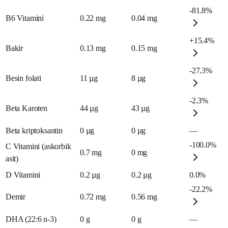
-81.8%
B6 Vitamini
0.22
mg
0.04
mg
+15.4%
Bakir
0.13
mg
0.15
mg
-27.3%
Besin folati
11
µg
8
µg
-2.3%
Beta Karoten
44
µg
43
µg
Beta kriptoksantin
0
µg
0
µg
—
-100.0%
C Vitamini (askorbik
0.7
mg
0
mg
asit)
D Vitamini
0.2
µg
0.2
µg
0.0%
-22.2%
Demir
0.72
mg
0.56
mg
DHA (22:6 n-3)
0
g
0
g
—