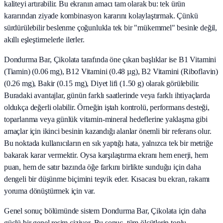
kaliteyi artırabilir. Bu ekranın amacı tam olarak bu: tek ürün
kararından ziyade kombinasyon kararını kolaylaştırmak. Çünkü
sürdürülebilir beslenme çoğunlukla tek bir "mükemmel" besinle değil,
akıllı eşleştirmelerle ilerler.
Dondurma Bar, Çikolata tarafında öne çıkan başlıklar ise B1 Vitamini
(Tiamin) (0.06 mg), B12 Vitamini (0.48 µg), B2 Vitamini (Riboflavin)
(0.26 mg), Bakir (0.15 mg), Diyet lifi (1.50 g) olarak görülebilir.
Buradaki avantajlar, günün farklı saatlerinde veya farklı ihtiyaçlarda
oldukça değerli olabilir. Örneğin iştah kontrolü, performans desteği,
toparlanma veya günlük vitamin-mineral hedeflerine yaklaşma gibi
amaçlar için ikinci besinin kazandığı alanlar önemli bir referans olur.
Bu noktada kullanıcıların en sık yaptığı hata, yalnızca tek bir metriğe
bakarak karar vermektir. Oysa karşılaştırma ekranı hem enerji, hem
puan, hem de satır bazında öğe farkını birlikte sunduğu için daha
dengeli bir düşünme biçimini teşvik eder. Kısacası bu ekran, rakamı
yoruma dönüştürmek için var.
Genel sonuç bölümünde sistem Dondurma Bar, Çikolata için daha
güçlü bir genel resim çiziyor. Bu sonuç, tüm ölçütlerin toplu