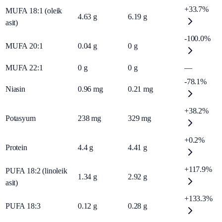
+33.7%
MUFA 18:1 (oleik
4.63
g
6.19
g
asit)
-100.0%
MUFA 20:1
0.04
g
0
g
MUFA 22:1
0
g
0
g
—
-78.1%
Niasin
0.96
mg
0.21
mg
+38.2%
Potasyum
238
mg
329
mg
+0.2%
Protein
4.4
g
4.41
g
+117.9%
PUFA 18:2 (linoleik
1.34
g
2.92
g
asit)
+133.3%
PUFA 18:3
0.12
g
0.28
g