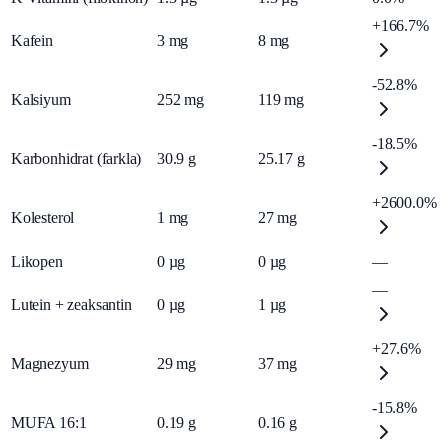
+166.7%
Kafein
3
mg
8
mg
-52.8%
Kalsiyum
252
mg
119
mg
-18.5%
Karbonhidrat (farkla)
30.9
g
25.17
g
+2600.0%
Kolesterol
1
mg
27
mg
Likopen
0
µg
0
µg
—
—
Lutein + zeaksantin
0
µg
1
µg
+27.6%
Magnezyum
29
mg
37
mg
-15.8%
MUFA 16:1
0.19
g
0.16
g