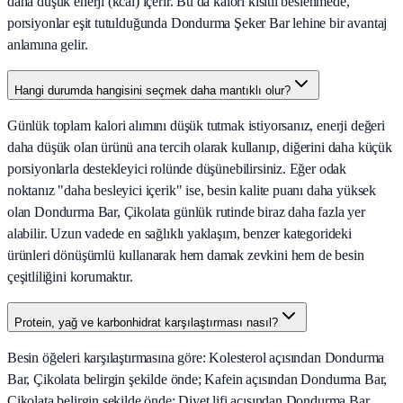
daha düşük enerji (kcal) içerir. Bu da kalori kısıtlı beslenmede,
porsiyonlar eşit tutulduğunda Dondurma Şeker Bar lehine bir avantaj
anlamına gelir.
Hangi durumda hangisini seçmek daha mantıklı olur?
Günlük toplam kalori alımını düşük tutmak istiyorsanız, enerji değeri
daha düşük olan ürünü ana tercih olarak kullanıp, diğerini daha küçük
porsiyonlarla destekleyici rolünde düşünebilirsiniz. Eğer odak
noktanız "daha besleyici içerik" ise, besin kalite puanı daha yüksek
olan Dondurma Bar, Çikolata günlük rutinde biraz daha fazla yer
alabilir. Uzun vadede en sağlıklı yaklaşım, benzer kategorideki
ürünleri dönüşümlü kullanarak hem damak zevkini hem de besin
çeşitliliğini korumaktır.
Protein, yağ ve karbonhidrat karşılaştırması nasıl?
Besin öğeleri karşılaştırmasına göre: Kolesterol açısından Dondurma
Bar, Çikolata belirgin şekilde önde; Kafein açısından Dondurma Bar,
Çikolata belirgin şekilde önde; Diyet lifi açısından Dondurma Bar,