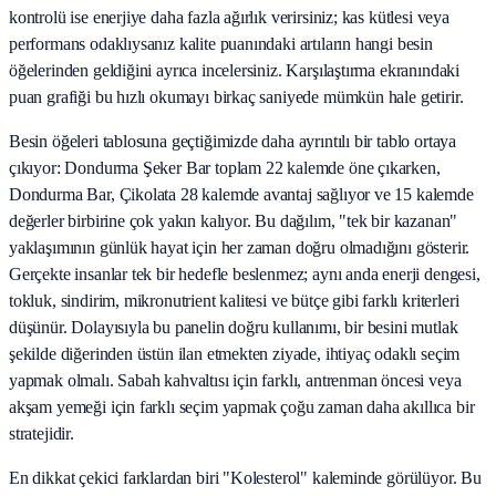
kontrolü ise enerjiye daha fazla ağırlık verirsiniz; kas kütlesi veya
performans odaklıysanız kalite puanındaki artıların hangi besin
öğelerinden geldiğini ayrıca incelersiniz. Karşılaştırma ekranındaki
puan grafiği bu hızlı okumayı birkaç saniyede mümkün hale getirir.
Besin öğeleri tablosuna geçtiğimizde daha ayrıntılı bir tablo ortaya
çıkıyor: Dondurma Şeker Bar toplam 22 kalemde öne çıkarken,
Dondurma Bar, Çikolata 28 kalemde avantaj sağlıyor ve 15 kalemde
değerler birbirine çok yakın kalıyor. Bu dağılım, "tek bir kazanan"
yaklaşımının günlük hayat için her zaman doğru olmadığını gösterir.
Gerçekte insanlar tek bir hedefle beslenmez; aynı anda enerji dengesi,
tokluk, sindirim, mikronutrient kalitesi ve bütçe gibi farklı kriterleri
düşünür. Dolayısıyla bu panelin doğru kullanımı, bir besini mutlak
şekilde diğerinden üstün ilan etmekten ziyade, ihtiyaç odaklı seçim
yapmak olmalı. Sabah kahvaltısı için farklı, antrenman öncesi veya
akşam yemeği için farklı seçim yapmak çoğu zaman daha akıllıca bir
stratejidir.
En dikkat çekici farklardan biri "Kolesterol" kaleminde görülüyor. Bu