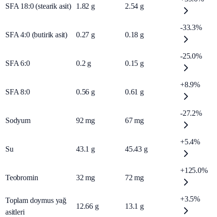
SFA 18:0 (stearik asit)
1.82
g
2.54
g
-33.3%
SFA 4:0 (butirik asit)
0.27
g
0.18
g
-25.0%
SFA 6:0
0.2
g
0.15
g
+8.9%
SFA 8:0
0.56
g
0.61
g
-27.2%
Sodyum
92
mg
67
mg
+5.4%
Su
43.1
g
45.43
g
+125.0%
Teobromin
32
mg
72
mg
+3.5%
Toplam doymus yağ
12.66
g
13.1
g
asitleri