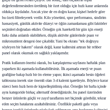
değerlendirmesinden üretilmiş bir özet olduğu için hızlı karar anlarında
oldukça faydalıdır. Ancak yine de en doğru karar, kişisel hedefe göre
bu özeti filtreleyerek verilir. Kilo yönetimi, spor performansı, sindirim
hassasiyeti, günlük aktivite düzeyi ve öğün zamanlaması gibi faktörler
seçimleri doğrudan etkiler. Örneğin çok hareketli bir gün için enerji
farkı daha anlamlı olabilirken, düşük aktivite günlerinde puan ve
mikronutrient dengesi öne çıkabilir. Yani bu ekranı "tek doğruyu
söyleyen bir hakem" olarak değil, karar kalitesini artıran bir rehber
panel olarak okumak en sağlıklı yaklaşımdır.
Pratik kullanım önerisi olarak, bu karşılaştırma sayfasını haftalık plan
yaparken iki aşamada kullanabilirsiniz. İlk aşamada enerji ve puan
grafiğine bakıp hızlı bir ön eleme yapın; ikinci aşamada besin öğeleri
tablosuna inerek size önemli olan 3-4 kalemi işaretleyin. Böylece karar
süreci hem hızlı hem de kişiselleştirilmiş olur. Örneğin bir hafta içinde
aynı kategoride birkaç alternatif denediğinizde, bu panel üzerinden
benzer ürünlerin güçlü ve zayıf taraflarını net biçimde görebilir, tekrar
eden seçim hatalarını azaltabilirsiniz. Özellikle paketli gıda veya
benzer içerikli ürünlerde gözle fark edilmeyen ama beslenme kalitesini