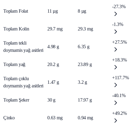
-27.3%
Toplam Folat
11
µg
8
µg
-1.3%
Toplam Kolin
29.7
mg
29.3
mg
+27.5%
Toplam tekli
4.98
g
6.35
g
doymamis yağ asitleri
+18.3%
Toplam yağ
20.2
g
23.89
g
+117.7%
Toplam çoklu
1.47
g
3.2
g
doymamis yağ asitleri
-40.1%
Toplam Şeker
30
g
17.97
g
+49.2%
Çinko
0.63
mg
0.94
mg