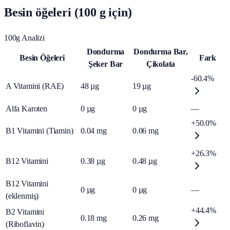
Besin öğeleri (100 g için)
100g Analizi
Dondurma
Dondurma Bar,
Besin Öğeleri
Fark
Şeker Bar
Çikolata
-60.4%
A Vitamini (RAE)
48
µg
19
µg
Alfa Karoten
0
µg
0
µg
—
+50.0%
B1 Vitamini (Tiamin)
0.04
mg
0.06
mg
+26.3%
B12 Vitamini
0.38
µg
0.48
µg
B12 Vitamini
0
µg
0
µg
—
(eklenmiş)
+44.4%
B2 Vitamini
0.18
mg
0.26
mg
(Riboflavin)