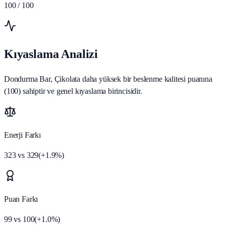
100
/ 100
Kıyaslama Analizi
Dondurma Bar, Çikolata daha yüksek bir beslenme kalitesi puanına
(100) sahiptir ve genel kıyaslama birincisidir.
Enerji Farkı
323
vs
329
(
+
1.9
%)
Puan Farkı
99
vs
100
(
+
1.0
%)