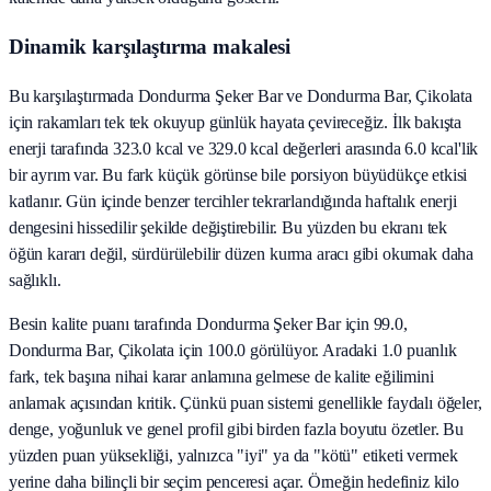
Dinamik karşılaştırma makalesi
Bu karşılaştırmada Dondurma Şeker Bar ve Dondurma Bar, Çikolata
için rakamları tek tek okuyup günlük hayata çevireceğiz. İlk bakışta
enerji tarafında 323.0 kcal ve 329.0 kcal değerleri arasında 6.0 kcal'lik
bir ayrım var. Bu fark küçük görünse bile porsiyon büyüdükçe etkisi
katlanır. Gün içinde benzer tercihler tekrarlandığında haftalık enerji
dengesini hissedilir şekilde değiştirebilir. Bu yüzden bu ekranı tek
öğün kararı değil, sürdürülebilir düzen kurma aracı gibi okumak daha
sağlıklı.
Besin kalite puanı tarafında Dondurma Şeker Bar için 99.0,
Dondurma Bar, Çikolata için 100.0 görülüyor. Aradaki 1.0 puanlık
fark, tek başına nihai karar anlamına gelmese de kalite eğilimini
anlamak açısından kritik. Çünkü puan sistemi genellikle faydalı öğeler,
denge, yoğunluk ve genel profil gibi birden fazla boyutu özetler. Bu
yüzden puan yüksekliği, yalnızca "iyi" ya da "kötü" etiketi vermek
yerine daha bilinçli bir seçim penceresi açar. Örneğin hedefiniz kilo