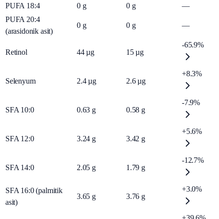
PUFA 18:4
0
g
0
g
—
PUFA 20:4
0
g
0
g
—
(arasidonik asit)
-65.9%
Retinol
44
µg
15
µg
+8.3%
Selenyum
2.4
µg
2.6
µg
-7.9%
SFA 10:0
0.63
g
0.58
g
+5.6%
SFA 12:0
3.24
g
3.42
g
-12.7%
SFA 14:0
2.05
g
1.79
g
+3.0%
SFA 16:0 (palmitik
3.65
g
3.76
g
asit)
+39.6%