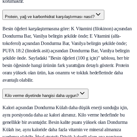
korumaktır.
Protein, yağ ve karbonhidrat karşılaştırması nasıl?
Besin öğeleri karşılaştırmasına göre: K Vitamini (filokinon) açısından
Dondurma Bar, Vanilya belirgin şekilde önde; E Vitamini (alfa-
tokoferol) açısından Dondurma Bar, Vanilya belirgin şekilde önde;
PUFA 18:2 (linoleik asit) açısından Dondurma Bar, Vanilya belirgin
şekilde önde. Sayfadaki "Besin öğeleri (100 g için)" tablosu, her bir
besin öğesinde hangi ürünün fark yarattığını detaylı gösterir. Protein
oranı yüksek olan ürün, kas onarımı ve tokluk hedeflerinde daha
avantajlı olabilir.
Kilo verme diyetinde hangisi daha uygun?
Kalori açısından Dondurma Külah daha düşük enerji sunduğu için,
aynı porsiyonda daha az kalori alırsınız. Kilo verme hedefinde bu
genellikle bir avantajdır. Besin kalite puanı yüksek olan Dondurma
Külah ise, aynı kaloride daha fazla vitamin ve mineral almanıza
yardımcı olabilir. İdeal strateji: Düşük kalorili olanı ana porsiyon