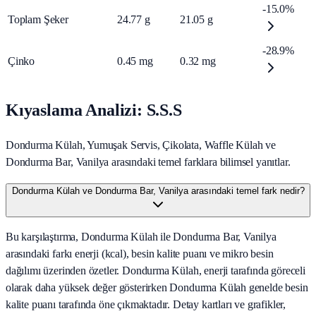
-15.0%
Toplam Şeker
24.77
g
21.05
g
-28.9%
Çinko
0.45
mg
0.32
mg
Kıyaslama Analizi: S.S.S
Dondurma Külah, Yumuşak Servis, Çikolata, Waffle Külah ve
Dondurma Bar, Vanilya arasındaki temel farklara bilimsel yanıtlar.
Dondurma Külah ve Dondurma Bar, Vanilya arasındaki temel fark nedir?
Bu karşılaştırma, Dondurma Külah ile Dondurma Bar, Vanilya
arasındaki farkı enerji (kcal), besin kalite puanı ve mikro besin
dağılımı üzerinden özetler. Dondurma Külah, enerji tarafında göreceli
olarak daha yüksek değer gösterirken Dondurma Külah genelde besin
kalite puanı tarafında öne çıkmaktadır. Detay kartları ve grafikler,