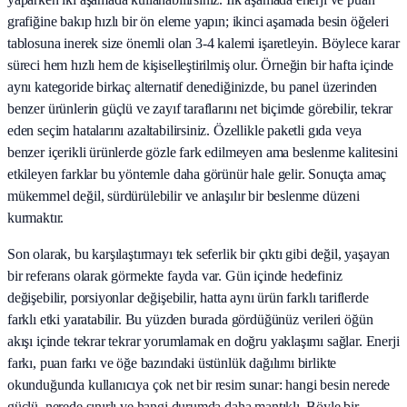
grafiğine bakıp hızlı bir ön eleme yapın; ikinci aşamada besin öğeleri
tablosuna inerek size önemli olan 3-4 kalemi işaretleyin. Böylece karar
süreci hem hızlı hem de kişiselleştirilmiş olur. Örneğin bir hafta içinde
aynı kategoride birkaç alternatif denediğinizde, bu panel üzerinden
benzer ürünlerin güçlü ve zayıf taraflarını net biçimde görebilir, tekrar
eden seçim hatalarını azaltabilirsiniz. Özellikle paketli gıda veya
benzer içerikli ürünlerde gözle fark edilmeyen ama beslenme kalitesini
etkileyen farklar bu yöntemle daha görünür hale gelir. Sonuçta amaç
mükemmel değil, sürdürülebilir ve anlaşılır bir beslenme düzeni
kurmaktır.
Son olarak, bu karşılaştırmayı tek seferlik bir çıktı gibi değil, yaşayan
bir referans olarak görmekte fayda var. Gün içinde hedefiniz
değişebilir, porsiyonlar değişebilir, hatta aynı ürün farklı tariflerde
farklı etki yaratabilir. Bu yüzden burada gördüğünüz verileri öğün
akışı içinde tekrar tekrar yorumlamak en doğru yaklaşımı sağlar. Enerji
farkı, puan farkı ve öğe bazındaki üstünlük dağılımı birlikte
okunduğunda kullanıcıya çok net bir resim sunar: hangi besin nerede
güçlü, nerede sınırlı ve hangi durumda daha mantıklı. Böyle bir