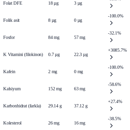
Folat DFE
18
µg
3
µg
-100.0%
Folik asit
8
µg
0
µg
-32.1%
Fosfor
84
mg
57
mg
+3085.7%
K Vitamini (filokinon)
0.7
µg
22.3
µg
-100.0%
Kafein
2
mg
0
mg
-58.6%
Kalsiyum
152
mg
63
mg
+27.4%
Karbonhidrat (farkla)
29.14
g
37.12
g
-38.5%
Kolesterol
26
mg
16
mg