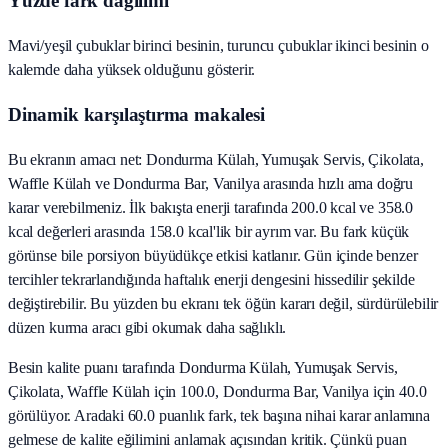
Yüzde fark dağılımı
Mavi/yeşil çubuklar birinci besinin, turuncu çubuklar ikinci besinin o
kalemde daha yüksek olduğunu gösterir.
Dinamik karşılaştırma makalesi
Bu ekranın amacı net: Dondurma Külah, Yumuşak Servis, Çikolata,
Waffle Külah ve Dondurma Bar, Vanilya arasında hızlı ama doğru
karar verebilmeniz. İlk bakışta enerji tarafında 200.0 kcal ve 358.0
kcal değerleri arasında 158.0 kcal'lik bir ayrım var. Bu fark küçük
görünse bile porsiyon büyüdükçe etkisi katlanır. Gün içinde benzer
tercihler tekrarlandığında haftalık enerji dengesini hissedilir şekilde
değiştirebilir. Bu yüzden bu ekranı tek öğün kararı değil, sürdürülebilir
düzen kurma aracı gibi okumak daha sağlıklı.
Besin kalite puanı tarafında Dondurma Külah, Yumuşak Servis,
Çikolata, Waffle Külah için 100.0, Dondurma Bar, Vanilya için 40.0
görülüyor. Aradaki 60.0 puanlık fark, tek başına nihai karar anlamına
gelmese de kalite eğilimini anlamak açısından kritik. Çünkü puan