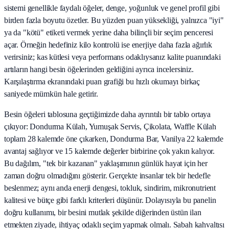
sistemi genellikle faydalı öğeler, denge, yoğunluk ve genel profil gibi
birden fazla boyutu özetler. Bu yüzden puan yüksekliği, yalnızca "iyi"
ya da "kötü" etiketi vermek yerine daha bilinçli bir seçim penceresi
açar. Örneğin hedefiniz kilo kontrolü ise enerjiye daha fazla ağırlık
verirsiniz; kas kütlesi veya performans odaklıysanız kalite puanındaki
artıların hangi besin öğelerinden geldiğini ayrıca incelersiniz.
Karşılaştırma ekranındaki puan grafiği bu hızlı okumayı birkaç
saniyede mümkün hale getirir.
Besin öğeleri tablosuna geçtiğimizde daha ayrıntılı bir tablo ortaya
çıkıyor: Dondurma Külah, Yumuşak Servis, Çikolata, Waffle Külah
toplam 28 kalemde öne çıkarken, Dondurma Bar, Vanilya 22 kalemde
avantaj sağlıyor ve 15 kalemde değerler birbirine çok yakın kalıyor.
Bu dağılım, "tek bir kazanan" yaklaşımının günlük hayat için her
zaman doğru olmadığını gösterir. Gerçekte insanlar tek bir hedefle
beslenmez; aynı anda enerji dengesi, tokluk, sindirim, mikronutrient
kalitesi ve bütçe gibi farklı kriterleri düşünür. Dolayısıyla bu panelin
doğru kullanımı, bir besini mutlak şekilde diğerinden üstün ilan
etmekten ziyade, ihtiyaç odaklı seçim yapmak olmalı. Sabah kahvaltısı