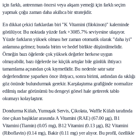
için farklı, antrenman öncesi veya akşam yemeği için farklı seçim
yapmak çoğu zaman daha akıllıca bir stratejidir.
En dikkat çekici farklardan biri "K Vitamini (filokinon)" kaleminde
görülüyor. Bu noktada yüzde fark +3085.7% seviyesine ulaşıyor.
Yüzde farkların yüksek olması her zaman otomatik olarak "daha iyi"
anlamına gelmez; burada birim ve hedef birlikte düşünülmelidir.
Örneğin bazı öğelerde çok yüksek değerler herkese uygun
olmayabilir, bazı öğelerde ise küçük artışlar bile günlük ihtiyacı
tamamlama açısından çok kıymetlidir. Bu nedenle satır satır
değerlendirme yaparken önce ihtiyacı, sonra birimi, ardından da sıklığı
göz önünde bulundurmak gerekir. Karşılaştırma grafiğinde normalize
edilmiş radar görünümü bu dengeyi görsel hale getirerek tablo
okumayı kolaylaştırır.
Dondurma Külah, Yumuşak Servis, Çikolata, Waffle Külah tarafında
öne çıkan başlıklar arasında A Vitamini (RAE) (67.00 µg), B1
Vitamini (Tiamin) (0.05 mg), B12 Vitamini (0.13 µg), B2 Vitamini
(Riboflavin) (0.14 mg), Bakir (0.11 mg) yer alıyor. Bu profil, özellikle