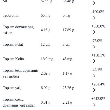
Su
57.99
g
35.48
g
-100.0%
Teobromin
65
mg
0
mg
+330.0%
Toplam doymus yağ
4.16
g
17.89
g
asitleri
-75.0%
Toplam Folat
12
µg
3
µg
+138.1%
Toplam Kolin
18.9
mg
45
mg
-42.1%
Toplam tekli doymamis
2.02
g
1.17
g
yağ asitleri
+261.4%
Toplam yağ
6.99
g
25.26
g
+612.9%
Toplam çoklu
0.31
g
2.21
g
doymamis yağ asitleri