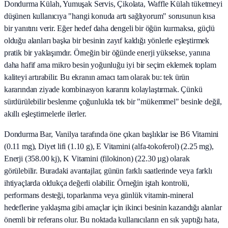
Dondurma Külah, Yumuşak Servis, Çikolata, Waffle Külah tüketmeyi
düşünen kullanıcıya "hangi konuda artı sağlıyorum" sorusunun kısa
bir yanıtını verir. Eğer hedef daha dengeli bir öğün kurmaksa, güçlü
olduğu alanları başka bir besinin zayıf kaldığı yönlerle eşleştirmek
pratik bir yaklaşımdır. Örneğin bir öğünde enerji yüksekse, yanına
daha hafif ama mikro besin yoğunluğu iyi bir seçim eklemek toplam
kaliteyi artırabilir. Bu ekranın amacı tam olarak bu: tek ürün
kararından ziyade kombinasyon kararını kolaylaştırmak. Çünkü
sürdürülebilir beslenme çoğunlukla tek bir "mükemmel" besinle değil,
akıllı eşleştirmelerle ilerler.
Dondurma Bar, Vanilya tarafında öne çıkan başlıklar ise B6 Vitamini
(0.11 mg), Diyet lifi (1.10 g), E Vitamini (alfa-tokoferol) (2.25 mg),
Enerji (358.00 kj), K Vitamini (filokinon) (22.30 µg) olarak
görülebilir. Buradaki avantajlar, günün farklı saatlerinde veya farklı
ihtiyaçlarda oldukça değerli olabilir. Örneğin iştah kontrolü,
performans desteği, toparlanma veya günlük vitamin-mineral
hedeflerine yaklaşma gibi amaçlar için ikinci besinin kazandığı alanlar
önemli bir referans olur. Bu noktada kullanıcıların en sık yaptığı hata,