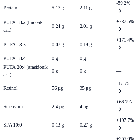
-59.2%
Protein
5.17
g
2.11
g
+737.5%
PUFA 18:2 (linoleik
0.24
g
2.01
g
asit)
+171.4%
PUFA 18:3
0.07
g
0.19
g
PUFA 18:4
0
g
0
g
—
PUFA 20:4 (arasidonik
0
g
0
g
—
asit)
-37.5%
Retinol
56
µg
35
µg
+66.7%
Selenyum
2.4
µg
4
µg
+107.7%
SFA 10:0
0.13
g
0.27
g
+255.6%