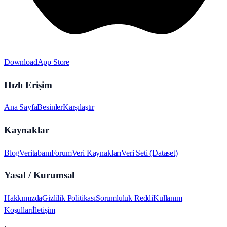
Download
App Store
Hızlı Erişim
Ana Sayfa
Besinler
Karşılaştır
Kaynaklar
Blog
Veritabanı
Forum
Veri Kaynakları
Veri Seti (Dataset)
Yasal / Kurumsal
Hakkımızda
Gizlilik Politikası
Sorumluluk Reddi
Kullanım
Koşulları
İletişim