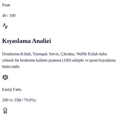
Puan
40
/ 100
Kıyaslama Analizi
Dondurma Külah, Yumuşak Servis, Çikolata, Waffle Külah daha
yüksek bir beslenme kalitesi puanına (100) sahiptir ve genel kıyaslama
birincisidir.
Enerji Farkı
200
vs
358
(
+
79.0
%)