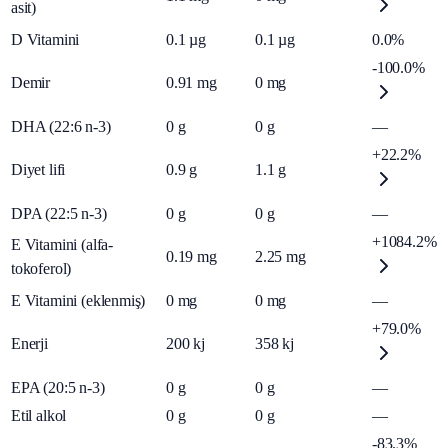
asit)
D Vitamini
0.1
µg
0.1
µg
0.0%
-100.0%
Demir
0.91
mg
0
mg
DHA (22:6 n-3)
0
g
0
g
—
+22.2%
Diyet lifi
0.9
g
1.1
g
DPA (22:5 n-3)
0
g
0
g
—
+1084.2%
E Vitamini (alfa-
0.19
mg
2.25
mg
tokoferol)
E Vitamini (eklenmiş)
0
mg
0
mg
—
+79.0%
Enerji
200
kj
358
kj
EPA (20:5 n-3)
0
g
0
g
—
Etil alkol
0
g
0
g
—
-83.3%