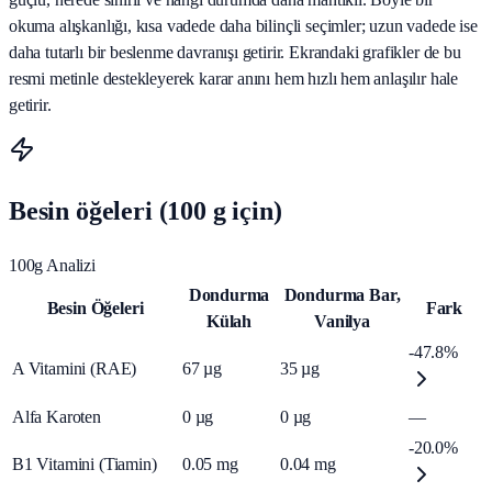
okuma alışkanlığı, kısa vadede daha bilinçli seçimler; uzun vadede ise
daha tutarlı bir beslenme davranışı getirir. Ekrandaki grafikler de bu
resmi metinle destekleyerek karar anını hem hızlı hem anlaşılır hale
getirir.
Besin öğeleri (100 g için)
100g Analizi
Dondurma
Dondurma Bar,
Besin Öğeleri
Fark
Külah
Vanilya
-47.8%
A Vitamini (RAE)
67
µg
35
µg
Alfa Karoten
0
µg
0
µg
—
-20.0%
B1 Vitamini (Tiamin)
0.05
mg
0.04
mg