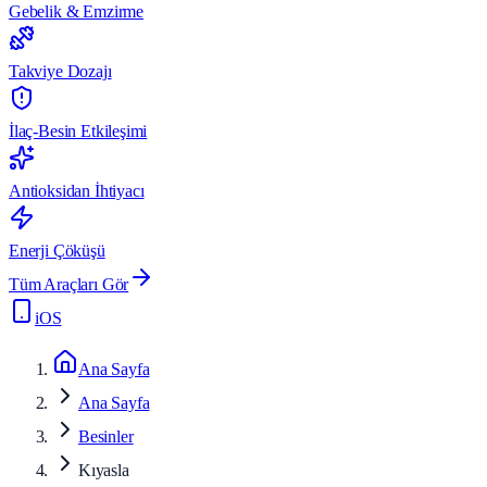
Gebelik & Emzirme
Takviye Dozajı
İlaç-Besin Etkileşimi
Antioksidan İhtiyacı
Enerji Çöküşü
Tüm Araçları Gör
iOS
Ana Sayfa
Ana Sayfa
Besinler
Kıyasla