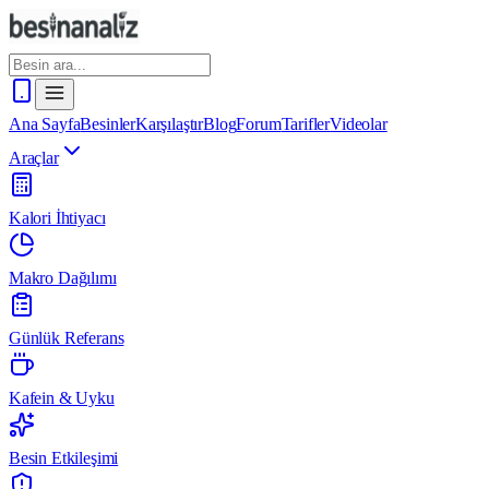
Ana Sayfa
Besinler
Karşılaştır
Blog
Forum
Tarifler
Videolar
Araçlar
Kalori İhtiyacı
Makro Dağılımı
Günlük Referans
Kafein & Uyku
Besin Etkileşimi