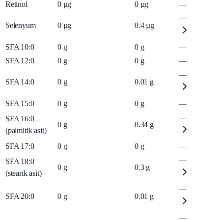
Retinol
0
µg
0
µg
—
—
Selenyum
0
µg
0.4
µg
SFA 10:0
0
g
0
g
—
SFA 12:0
0
g
0
g
—
—
SFA 14:0
0
g
0.01
g
SFA 15:0
0
g
0
g
—
—
SFA 16:0
0
g
0.34
g
(palmitik asit)
SFA 17:0
0
g
0
g
—
—
SFA 18:0
0
g
0.3
g
(stearik asit)
—
SFA 20:0
0
g
0.01
g
—