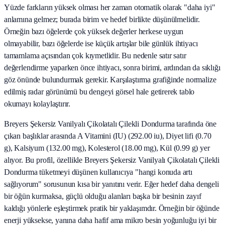
Yüzde farkların yüksek olması her zaman otomatik olarak "daha iyi"
anlamına gelmez; burada birim ve hedef birlikte düşünülmelidir.
Örneğin bazı öğelerde çok yüksek değerler herkese uygun
olmayabilir, bazı öğelerde ise küçük artışlar bile günlük ihtiyacı
tamamlama açısından çok kıymetlidir. Bu nedenle satır satır
değerlendirme yaparken önce ihtiyacı, sonra birimi, ardından da sıklığı
göz önünde bulundurmak gerekir. Karşılaştırma grafiğinde normalize
edilmiş radar görünümü bu dengeyi görsel hale getirerek tablo
okumayı kolaylaştırır.
Breyers Şekersiz Vanilyalı Çikolatalı Çilekli Dondurma tarafında öne
çıkan başlıklar arasında A Vitamini (IU) (292.00 iu), Diyet lifi (0.70
g), Kalsiyum (132.00 mg), Kolesterol (18.00 mg), Kül (0.99 g) yer
alıyor. Bu profil, özellikle Breyers Şekersiz Vanilyalı Çikolatalı Çilekli
Dondurma tüketmeyi düşünen kullanıcıya "hangi konuda artı
sağlıyorum" sorusunun kısa bir yanıtını verir. Eğer hedef daha dengeli
bir öğün kurmaksa, güçlü olduğu alanları başka bir besinin zayıf
kaldığı yönlerle eşleştirmek pratik bir yaklaşımdır. Örneğin bir öğünde
enerji yüksekse, yanına daha hafif ama mikro besin yoğunluğu iyi bir