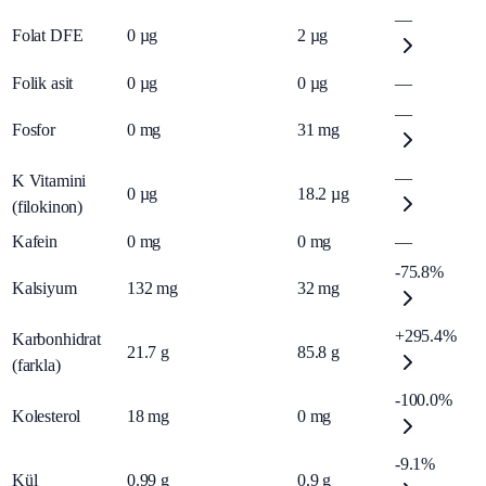
—
Folat DFE
0
µg
2
µg
Folik asit
0
µg
0
µg
—
—
Fosfor
0
mg
31
mg
—
K Vitamini
0
µg
18.2
µg
(filokinon)
Kafein
0
mg
0
mg
—
-75.8%
Kalsiyum
132
mg
32
mg
+295.4%
Karbonhidrat
21.7
g
85.8
g
(farkla)
-100.0%
Kolesterol
18
mg
0
mg
-9.1%
Kül
0.99
g
0.9
g