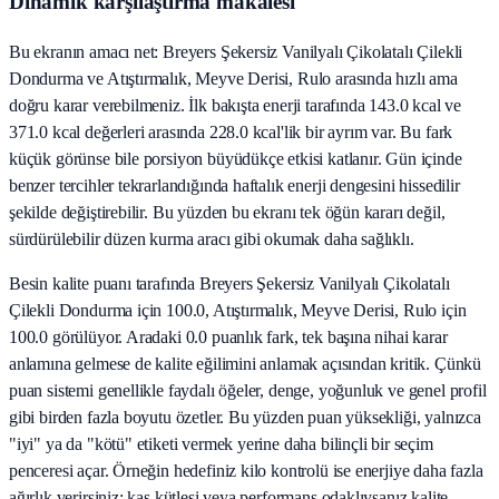
Dinamik karşılaştırma makalesi
Bu ekranın amacı net: Breyers Şekersiz Vanilyalı Çikolatalı Çilekli
Dondurma ve Atıştırmalık, Meyve Derisi, Rulo arasında hızlı ama
doğru karar verebilmeniz. İlk bakışta enerji tarafında 143.0 kcal ve
371.0 kcal değerleri arasında 228.0 kcal'lik bir ayrım var. Bu fark
küçük görünse bile porsiyon büyüdükçe etkisi katlanır. Gün içinde
benzer tercihler tekrarlandığında haftalık enerji dengesini hissedilir
şekilde değiştirebilir. Bu yüzden bu ekranı tek öğün kararı değil,
sürdürülebilir düzen kurma aracı gibi okumak daha sağlıklı.
Besin kalite puanı tarafında Breyers Şekersiz Vanilyalı Çikolatalı
Çilekli Dondurma için 100.0, Atıştırmalık, Meyve Derisi, Rulo için
100.0 görülüyor. Aradaki 0.0 puanlık fark, tek başına nihai karar
anlamına gelmese de kalite eğilimini anlamak açısından kritik. Çünkü
puan sistemi genellikle faydalı öğeler, denge, yoğunluk ve genel profil
gibi birden fazla boyutu özetler. Bu yüzden puan yüksekliği, yalnızca
"iyi" ya da "kötü" etiketi vermek yerine daha bilinçli bir seçim
penceresi açar. Örneğin hedefiniz kilo kontrolü ise enerjiye daha fazla
ağırlık verirsiniz; kas kütlesi veya performans odaklıysanız kalite