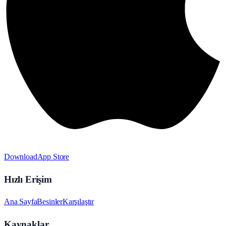
Download
App Store
Hızlı Erişim
Ana Sayfa
Besinler
Karşılaştır
Kaynaklar