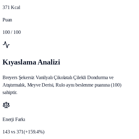
371
Kcal
Puan
100
/ 100
Kıyaslama Analizi
Breyers Şekersiz Vanilyalı Çikolatalı Çilekli Dondurma ve
Atıştırmalık, Meyve Derisi, Rulo aynı beslenme puanına (100)
sahiptir.
Enerji Farkı
143
vs
371
(
+
159.4
%)