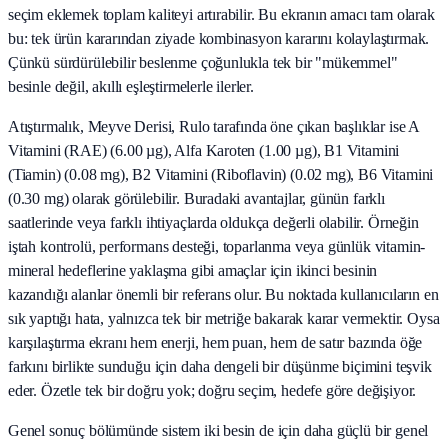
seçim eklemek toplam kaliteyi artırabilir. Bu ekranın amacı tam olarak
bu: tek ürün kararından ziyade kombinasyon kararını kolaylaştırmak.
Çünkü sürdürülebilir beslenme çoğunlukla tek bir "mükemmel"
besinle değil, akıllı eşleştirmelerle ilerler.
Atıştırmalık, Meyve Derisi, Rulo tarafında öne çıkan başlıklar ise A
Vitamini (RAE) (6.00 µg), Alfa Karoten (1.00 µg), B1 Vitamini
(Tiamin) (0.08 mg), B2 Vitamini (Riboflavin) (0.02 mg), B6 Vitamini
(0.30 mg) olarak görülebilir. Buradaki avantajlar, günün farklı
saatlerinde veya farklı ihtiyaçlarda oldukça değerli olabilir. Örneğin
iştah kontrolü, performans desteği, toparlanma veya günlük vitamin-
mineral hedeflerine yaklaşma gibi amaçlar için ikinci besinin
kazandığı alanlar önemli bir referans olur. Bu noktada kullanıcıların en
sık yaptığı hata, yalnızca tek bir metriğe bakarak karar vermektir. Oysa
karşılaştırma ekranı hem enerji, hem puan, hem de satır bazında öğe
farkını birlikte sunduğu için daha dengeli bir düşünme biçimini teşvik
eder. Özetle tek bir doğru yok; doğru seçim, hedefe göre değişiyor.
Genel sonuç bölümünde sistem iki besin de için daha güçlü bir genel