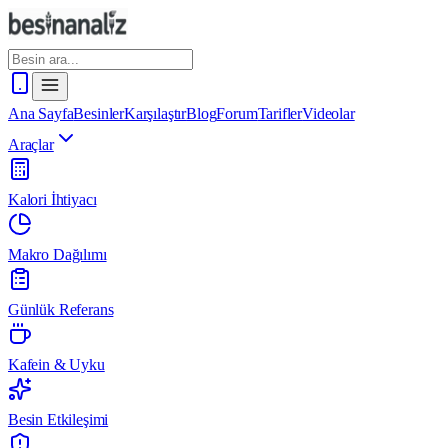
Ana Sayfa
Besinler
Karşılaştır
Blog
Forum
Tarifler
Videolar
Araçlar
Kalori İhtiyacı
Makro Dağılımı
Günlük Referans
Kafein & Uyku
Besin Etkileşimi