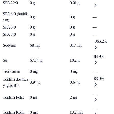
SFA 22:0
0
g
0.01
g
SFA 4:0 (butirik
0
g
0
g
—
asit)
SFA 6:0
0
g
0
g
—
SFA 8:0
0
g
0
g
—
+366.2%
Sodyum
68
mg
317
mg
-84.9%
Su
67.34
g
10.2
g
Teobromin
0
mg
0
mg
—
-83.0%
Toplam doymus
3.94
g
0.67
g
yağ asitleri
—
Toplam Folat
0
µg
2
µg
—
Toplam Kolin
0
mg
13.2
mg