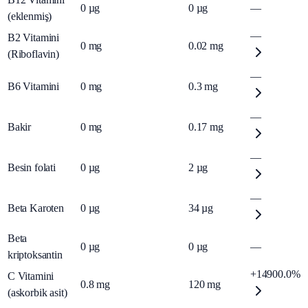
0
µg
0
µg
—
(eklenmiş)
—
B2 Vitamini
0
mg
0.02
mg
(Riboflavin)
—
B6 Vitamini
0
mg
0.3
mg
—
Bakir
0
mg
0.17
mg
—
Besin folati
0
µg
2
µg
—
Beta Karoten
0
µg
34
µg
Beta
0
µg
0
µg
—
kriptoksantin
+14900.0%
C Vitamini
0.8
mg
120
mg
(askorbik asit)