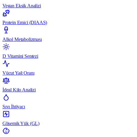
Vegan Eksik Analizi
Protein Emici (DIAAS)
Alkol Metabolizması
D Vitamini Sentezi
Vücut Yağ Oranı
İdeal Kilo Analizi
Sıvı İhtiyacı
Glisemik Yük (GL)