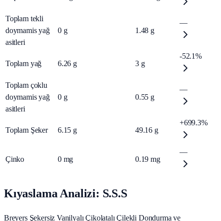
Toplam tekli
—
doymamis yağ
0
g
1.48
g
asitleri
-52.1%
Toplam yağ
6.26
g
3
g
Toplam çoklu
—
doymamis yağ
0
g
0.55
g
asitleri
+699.3%
Toplam Şeker
6.15
g
49.16
g
—
Çinko
0
mg
0.19
mg
Kıyaslama Analizi: S.S.S
Breyers Şekersiz Vanilyalı Çikolatalı Çilekli Dondurma ve