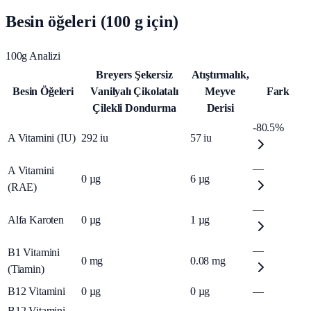
Besin öğeleri (100 g için)
100g Analizi
Breyers Şekersiz
Atıştırmalık,
Besin Öğeleri
Vanilyalı Çikolatalı
Meyve
Fark
Çilekli Dondurma
Derisi
-80.5%
A Vitamini (IU)
292
iu
57
iu
—
A Vitamini
0
µg
6
µg
(RAE)
—
Alfa Karoten
0
µg
1
µg
—
B1 Vitamini
0
mg
0.08
mg
(Tiamin)
B12 Vitamini
0
µg
0
µg
—
B12 Vitamini