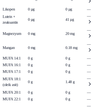
Likopen
0
µg
0
µg
—
—
Lutein +
0
µg
41
µg
zeaksantin
—
Magnezyum
0
mg
20
mg
—
Mangan
0
mg
0.18
mg
MUFA 14:1
0
g
0
g
—
MUFA 16:1
0
g
0
g
—
MUFA 17:1
0
g
0
g
—
—
MUFA 18:1
0
g
1.48
g
(oleik asit)
MUFA 20:1
0
g
0
g
—
MUFA 22:1
0
g
0
g
—
—