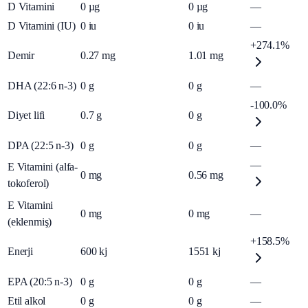
D Vitamini
0
µg
0
µg
—
D Vitamini (IU)
0
iu
0
iu
—
+274.1%
Demir
0.27
mg
1.01
mg
DHA (22:6 n-3)
0
g
0
g
—
-100.0%
Diyet lifi
0.7
g
0
g
DPA (22:5 n-3)
0
g
0
g
—
—
E Vitamini (alfa-
0
mg
0.56
mg
tokoferol)
E Vitamini
0
mg
0
mg
—
(eklenmiş)
+158.5%
Enerji
600
kj
1551
kj
EPA (20:5 n-3)
0
g
0
g
—
Etil alkol
0
g
0
g
—