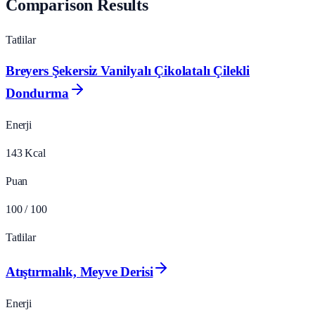
Comparison Results
Tatlilar
Breyers Şekersiz Vanilyalı Çikolatalı Çilekli
Dondurma
Enerji
143
Kcal
Puan
100
/ 100
Tatlilar
Atıştırmalık, Meyve Derisi
Enerji