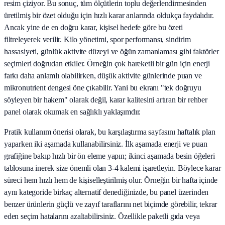
resim çiziyor. Bu sonuç, tüm ölçütlerin toplu değerlendirmesinden
üretilmiş bir özet olduğu için hızlı karar anlarında oldukça faydalıdır.
Ancak yine de en doğru karar, kişisel hedefe göre bu özeti
filtreleyerek verilir. Kilo yönetimi, spor performansı, sindirim
hassasiyeti, günlük aktivite düzeyi ve öğün zamanlaması gibi faktörler
seçimleri doğrudan etkiler. Örneğin çok hareketli bir gün için enerji
farkı daha anlamlı olabilirken, düşük aktivite günlerinde puan ve
mikronutrient dengesi öne çıkabilir. Yani bu ekranı "tek doğruyu
söyleyen bir hakem" olarak değil, karar kalitesini artıran bir rehber
panel olarak okumak en sağlıklı yaklaşımdır.
Pratik kullanım önerisi olarak, bu karşılaştırma sayfasını haftalık plan
yaparken iki aşamada kullanabilirsiniz. İlk aşamada enerji ve puan
grafiğine bakıp hızlı bir ön eleme yapın; ikinci aşamada besin öğeleri
tablosuna inerek size önemli olan 3-4 kalemi işaretleyin. Böylece karar
süreci hem hızlı hem de kişiselleştirilmiş olur. Örneğin bir hafta içinde
aynı kategoride birkaç alternatif denediğinizde, bu panel üzerinden
benzer ürünlerin güçlü ve zayıf taraflarını net biçimde görebilir, tekrar
eden seçim hatalarını azaltabilirsiniz. Özellikle paketli gıda veya