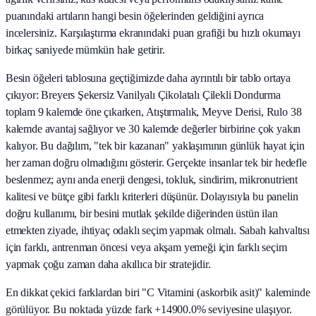
puanındaki artıların hangi besin öğelerinden geldiğini ayrıca
incelersiniz. Karşılaştırma ekranındaki puan grafiği bu hızlı okumayı
birkaç saniyede mümkün hale getirir.
Besin öğeleri tablosuna geçtiğimizde daha ayrıntılı bir tablo ortaya
çıkıyor: Breyers Şekersiz Vanilyalı Çikolatalı Çilekli Dondurma
toplam 9 kalemde öne çıkarken, Atıştırmalık, Meyve Derisi, Rulo 38
kalemde avantaj sağlıyor ve 30 kalemde değerler birbirine çok yakın
kalıyor. Bu dağılım, "tek bir kazanan" yaklaşımının günlük hayat için
her zaman doğru olmadığını gösterir. Gerçekte insanlar tek bir hedefle
beslenmez; aynı anda enerji dengesi, tokluk, sindirim, mikronutrient
kalitesi ve bütçe gibi farklı kriterleri düşünür. Dolayısıyla bu panelin
doğru kullanımı, bir besini mutlak şekilde diğerinden üstün ilan
etmekten ziyade, ihtiyaç odaklı seçim yapmak olmalı. Sabah kahvaltısı
için farklı, antrenman öncesi veya akşam yemeği için farklı seçim
yapmak çoğu zaman daha akıllıca bir stratejidir.
En dikkat çekici farklardan biri "C Vitamini (askorbik asit)" kaleminde
görülüyor. Bu noktada yüzde fark +14900.0% seviyesine ulaşıyor.