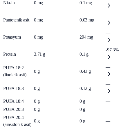
Niasin
0
mg
0.1
mg
—
Pantotenik asit
0
mg
0.03
mg
—
Potasyum
0
mg
294
mg
-97.3%
Protein
3.71
g
0.1
g
—
PUFA 18:2
0
g
0.43
g
(linoleik asit)
—
PUFA 18:3
0
g
0.12
g
PUFA 18:4
0
g
0
g
—
PUFA 20:3
0
g
0
g
—
PUFA 20:4
0
g
0
g
—
(arasidonik asit)