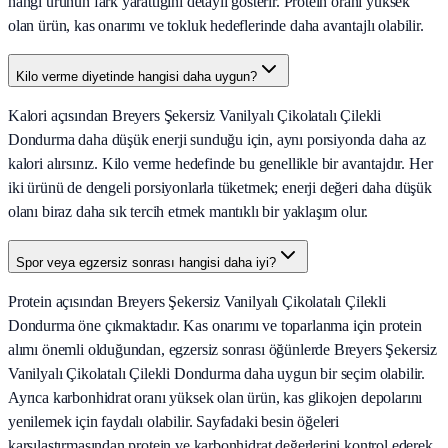
hangi ürünün fark yarattığını detaylı gösterir. Protein oranı yüksek
olan ürün, kas onarımı ve tokluk hedeflerinde daha avantajlı olabilir.
Kilo verme diyetinde hangisi daha uygun?
Kalori açısından Breyers Şekersiz Vanilyalı Çikolatalı Çilekli
Dondurma daha düşük enerji sunduğu için, aynı porsiyonda daha az
kalori alırsınız. Kilo verme hedefinde bu genellikle bir avantajdır. Her
iki ürünü de dengeli porsiyonlarla tüketmek; enerji değeri daha düşük
olanı biraz daha sık tercih etmek mantıklı bir yaklaşım olur.
Spor veya egzersiz sonrası hangisi daha iyi?
Protein açısından Breyers Şekersiz Vanilyalı Çikolatalı Çilekli
Dondurma öne çıkmaktadır. Kas onarımı ve toparlanma için protein
alımı önemli olduğundan, egzersiz sonrası öğünlerde Breyers Şekersiz
Vanilyalı Çikolatalı Çilekli Dondurma daha uygun bir seçim olabilir.
Ayrıca karbonhidrat oranı yüksek olan ürün, kas glikojen depolarını
yenilemek için faydalı olabilir. Sayfadaki besin öğeleri
karşılaştırmasından protein ve karbonhidrat değerlerini kontrol ederek