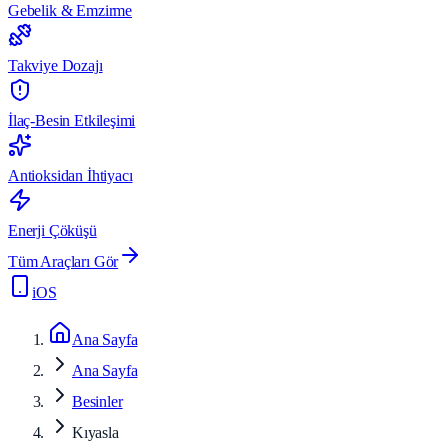
Gebelik & Emzirme
Takviye Dozajı
İlaç-Besin Etkileşimi
Antioksidan İhtiyacı
Enerji Çöküşü
Tüm Araçları Gör
iOS
Ana Sayfa
Ana Sayfa
Besinler
Kıyasla