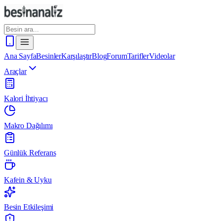
Ana Sayfa
Besinler
Karşılaştır
Blog
Forum
Tarifler
Videolar
Araçlar
Kalori İhtiyacı
Makro Dağılımı
Günlük Referans
Kafein & Uyku
Besin Etkileşimi