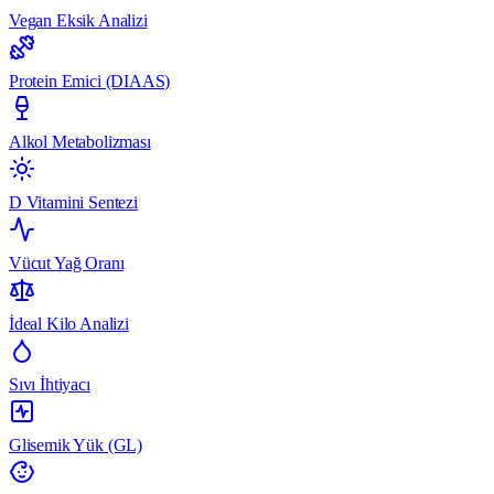
Vegan Eksik Analizi
Protein Emici (DIAAS)
Alkol Metabolizması
D Vitamini Sentezi
Vücut Yağ Oranı
İdeal Kilo Analizi
Sıvı İhtiyacı
Glisemik Yük (GL)