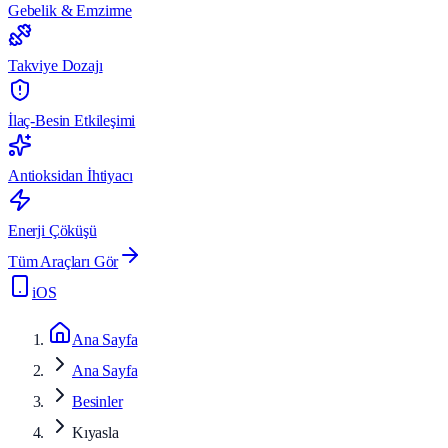
Gebelik & Emzirme
Takviye Dozajı
İlaç-Besin Etkileşimi
Antioksidan İhtiyacı
Enerji Çöküşü
Tüm Araçları Gör
iOS
Ana Sayfa
Ana Sayfa
Besinler
Kıyasla