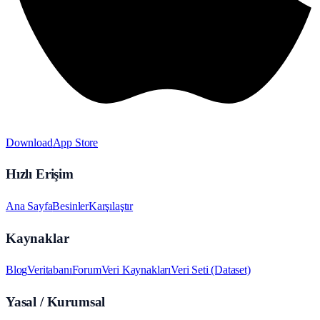
Download
App Store
Hızlı Erişim
Ana Sayfa
Besinler
Karşılaştır
Kaynaklar
Blog
Veritabanı
Forum
Veri Kaynakları
Veri Seti (Dataset)
Yasal / Kurumsal