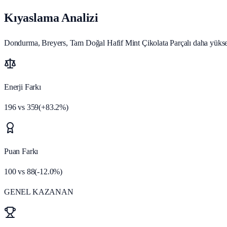
Kıyaslama Analizi
Dondurma, Breyers, Tam Doğal Hafif Mint Çikolata Parçalı daha yüksek b
Enerji Farkı
196
vs
359
(
+
83.2
%)
Puan Farkı
100
vs
88
(
-12.0
%)
GENEL KAZANAN