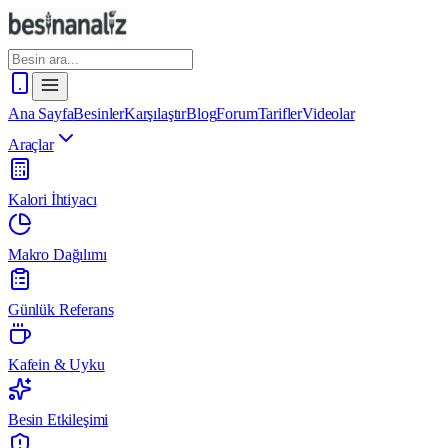
Ana Sayfa
Besinler
Karşılaştır
Blog
Forum
Tarifler
Videolar
Araçlar
Kalori İhtiyacı
Makro Dağılımı
Günlük Referans
Kafein & Uyku
Besin Etkileşimi