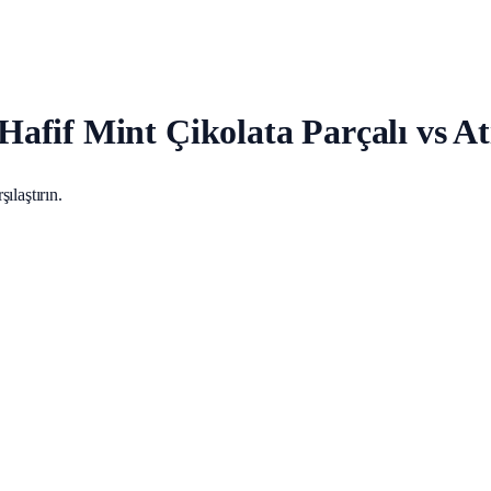
fif Mint Çikolata Parçalı vs Atı
ılaştırın.