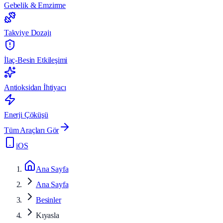
Gebelik & Emzirme
Takviye Dozajı
İlaç-Besin Etkileşimi
Antioksidan İhtiyacı
Enerji Çöküşü
Tüm Araçları Gör
iOS
Ana Sayfa
Ana Sayfa
Besinler
Kıyasla