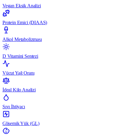
Vegan Eksik Analizi
Protein Emici (DIAAS)
Alkol Metabolizması
D Vitamini Sentezi
Vücut Yağ Oranı
İdeal Kilo Analizi
Sıvı İhtiyacı
Glisemik Yük (GL)