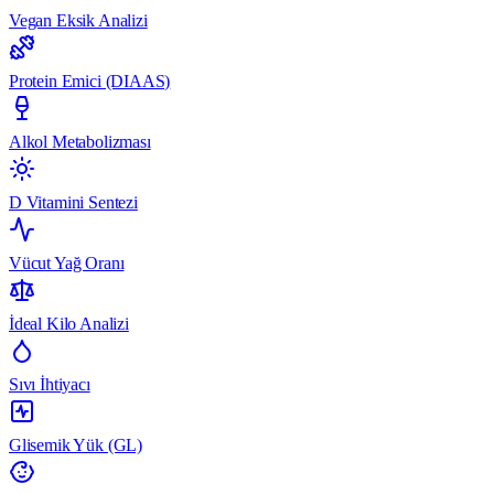
Vegan Eksik Analizi
Protein Emici (DIAAS)
Alkol Metabolizması
D Vitamini Sentezi
Vücut Yağ Oranı
İdeal Kilo Analizi
Sıvı İhtiyacı
Glisemik Yük (GL)