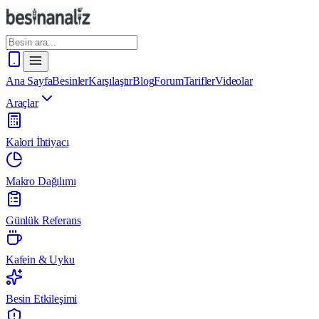
Ana Sayfa
Besinler
Karşılaştır
Blog
Forum
Tarifler
Videolar
Araçlar
Kalori İhtiyacı
Makro Dağılımı
Günlük Referans
Kafein & Uyku
Besin Etkileşimi