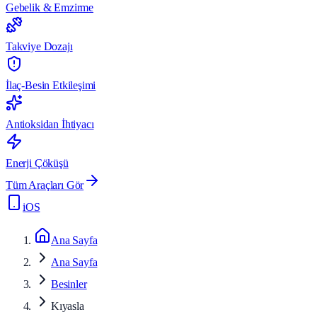
Gebelik & Emzirme
Takviye Dozajı
İlaç-Besin Etkileşimi
Antioksidan İhtiyacı
Enerji Çöküşü
Tüm Araçları Gör
iOS
Ana Sayfa
Ana Sayfa
Besinler
Kıyasla