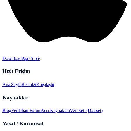
Download
App Store
Hızlı Erişim
Ana Sayfa
Besinler
Karşılaştır
Kaynaklar
Blog
Veritabanı
Forum
Veri Kaynakları
Veri Seti (Dataset)
Yasal / Kurumsal