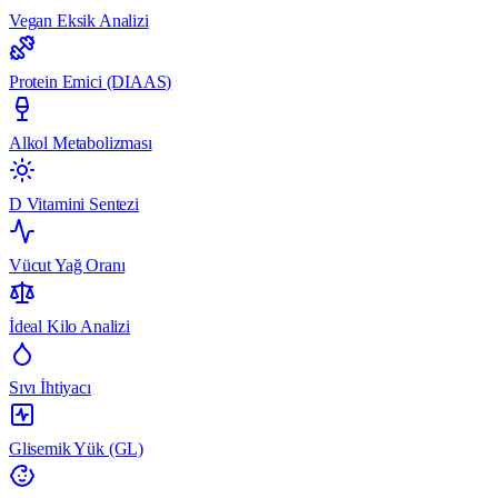
Vegan Eksik Analizi
Protein Emici (DIAAS)
Alkol Metabolizması
D Vitamini Sentezi
Vücut Yağ Oranı
İdeal Kilo Analizi
Sıvı İhtiyacı
Glisemik Yük (GL)