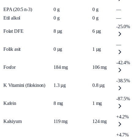
EPA (20:5 n-3)
0
g
0
g
—
Etil alkol
0
g
0
g
—
-25.0%
Folat DFE
8
µg
6
µg
—
Folik asit
0
µg
1
µg
-42.4%
Fosfor
184
mg
106
mg
-38.5%
K Vitamini (filokinon)
1.3
µg
0.8
µg
-87.5%
Kafein
8
mg
1
mg
+4.2%
Kalsiyum
119
mg
124
mg
+4.7%