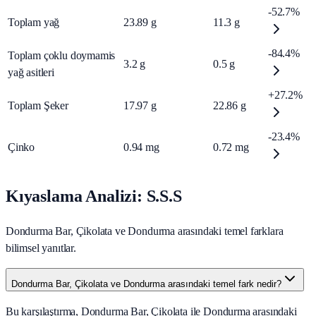
-52.7%
Toplam yağ
23.89
g
11.3
g
-84.4%
Toplam çoklu doymamis
3.2
g
0.5
g
yağ asitleri
+27.2%
Toplam Şeker
17.97
g
22.86
g
-23.4%
Çinko
0.94
mg
0.72
mg
Kıyaslama Analizi: S.S.S
Dondurma Bar, Çikolata ve Dondurma arasındaki temel farklara
bilimsel yanıtlar.
Dondurma Bar, Çikolata ve Dondurma arasındaki temel fark nedir?
Bu karşılaştırma, Dondurma Bar, Çikolata ile Dondurma arasındaki