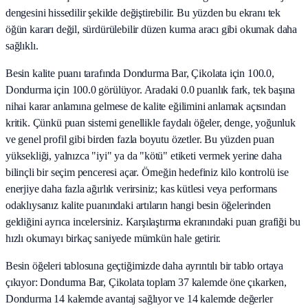
dengesini hissedilir şekilde değiştirebilir. Bu yüzden bu ekranı tek
öğün kararı değil, sürdürülebilir düzen kurma aracı gibi okumak daha
sağlıklı.
Besin kalite puanı tarafında Dondurma Bar, Çikolata için 100.0,
Dondurma için 100.0 görülüyor. Aradaki 0.0 puanlık fark, tek başına
nihai karar anlamına gelmese de kalite eğilimini anlamak açısından
kritik. Çünkü puan sistemi genellikle faydalı öğeler, denge, yoğunluk
ve genel profil gibi birden fazla boyutu özetler. Bu yüzden puan
yüksekliği, yalnızca "iyi" ya da "kötü" etiketi vermek yerine daha
bilinçli bir seçim penceresi açar. Örneğin hedefiniz kilo kontrolü ise
enerjiye daha fazla ağırlık verirsiniz; kas kütlesi veya performans
odaklıysanız kalite puanındaki artıların hangi besin öğelerinden
geldiğini ayrıca incelersiniz. Karşılaştırma ekranındaki puan grafiği bu
hızlı okumayı birkaç saniyede mümkün hale getirir.
Besin öğeleri tablosuna geçtiğimizde daha ayrıntılı bir tablo ortaya
çıkıyor: Dondurma Bar, Çikolata toplam 37 kalemde öne çıkarken,
Dondurma 14 kalemde avantaj sağlıyor ve 14 kalemde değerler