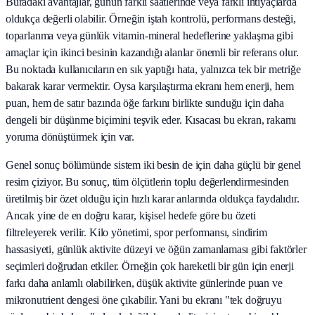
Buradaki avantajlar, günün farklı saatlerinde veya farklı ihtiyaçlarda
oldukça değerli olabilir. Örneğin iştah kontrolü, performans desteği,
toparlanma veya günlük vitamin-mineral hedeflerine yaklaşma gibi
amaçlar için ikinci besinin kazandığı alanlar önemli bir referans olur.
Bu noktada kullanıcıların en sık yaptığı hata, yalnızca tek bir metriğe
bakarak karar vermektir. Oysa karşılaştırma ekranı hem enerji, hem
puan, hem de satır bazında öğe farkını birlikte sunduğu için daha
dengeli bir düşünme biçimini teşvik eder. Kısacası bu ekran, rakamı
yoruma dönüştürmek için var.
Genel sonuç bölümünde sistem iki besin de için daha güçlü bir genel
resim çiziyor. Bu sonuç, tüm ölçütlerin toplu değerlendirmesinden
üretilmiş bir özet olduğu için hızlı karar anlarında oldukça faydalıdır.
Ancak yine de en doğru karar, kişisel hedefe göre bu özeti
filtreleyerek verilir. Kilo yönetimi, spor performansı, sindirim
hassasiyeti, günlük aktivite düzeyi ve öğün zamanlaması gibi faktörler
seçimleri doğrudan etkiler. Örneğin çok hareketli bir gün için enerji
farkı daha anlamlı olabilirken, düşük aktivite günlerinde puan ve
mikronutrient dengesi öne çıkabilir. Yani bu ekranı "tek doğruyu