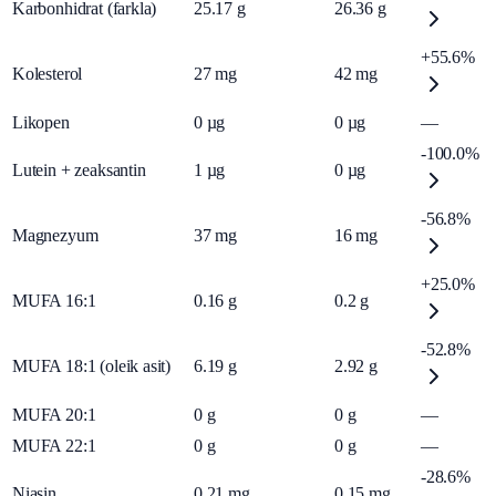
Karbonhidrat (farkla)
25.17
g
26.36
g
+55.6%
Kolesterol
27
mg
42
mg
Likopen
0
µg
0
µg
—
-100.0%
Lutein + zeaksantin
1
µg
0
µg
-56.8%
Magnezyum
37
mg
16
mg
+25.0%
MUFA 16:1
0.16
g
0.2
g
-52.8%
MUFA 18:1 (oleik asit)
6.19
g
2.92
g
MUFA 20:1
0
g
0
g
—
MUFA 22:1
0
g
0
g
—
-28.6%
Niasin
0.21
mg
0.15
mg