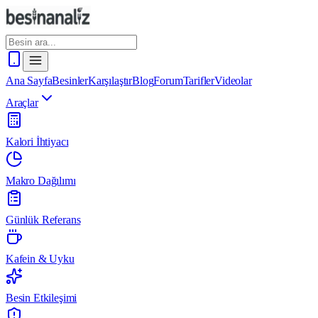
Ana Sayfa
Besinler
Karşılaştır
Blog
Forum
Tarifler
Videolar
Araçlar
Kalori İhtiyacı
Makro Dağılımı
Günlük Referans
Kafein & Uyku
Besin Etkileşimi