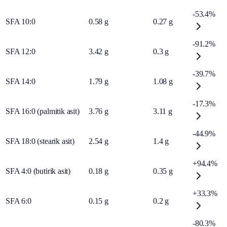
-53.4%
SFA 10:0
0.58
g
0.27
g
-91.2%
SFA 12:0
3.42
g
0.3
g
-39.7%
SFA 14:0
1.79
g
1.08
g
-17.3%
SFA 16:0 (palmitik asit)
3.76
g
3.11
g
-44.9%
SFA 18:0 (stearik asit)
2.54
g
1.4
g
+94.4%
SFA 4:0 (butirik asit)
0.18
g
0.35
g
+33.3%
SFA 6:0
0.15
g
0.2
g
-80.3%