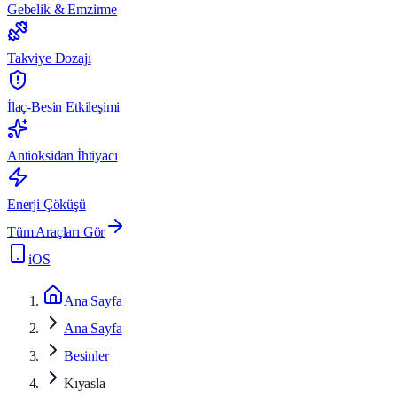
Gebelik & Emzirme
Takviye Dozajı
İlaç-Besin Etkileşimi
Antioksidan İhtiyacı
Enerji Çöküşü
Tüm Araçları Gör
iOS
Ana Sayfa
Ana Sayfa
Besinler
Kıyasla