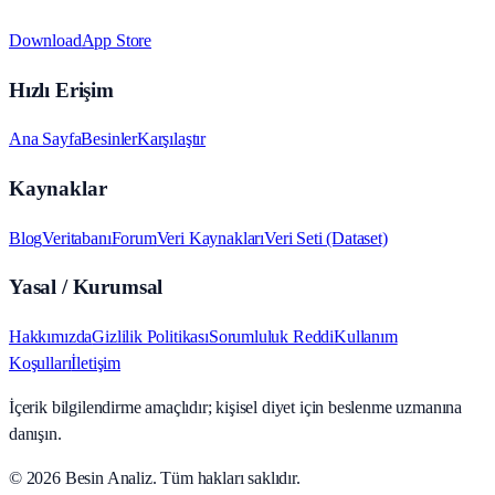
Download
App Store
Hızlı Erişim
Ana Sayfa
Besinler
Karşılaştır
Kaynaklar
Blog
Veritabanı
Forum
Veri Kaynakları
Veri Seti (Dataset)
Yasal / Kurumsal
Hakkımızda
Gizlilik Politikası
Sorumluluk Reddi
Kullanım
Koşulları
İletişim
İçerik bilgilendirme amaçlıdır; kişisel diyet için beslenme uzmanına
danışın.
© 2026
Besin Analiz
.
Tüm hakları saklıdır.