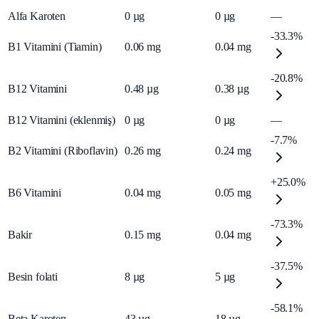
Alfa Karoten
0
µg
0
µg
—
-33.3%
B1 Vitamini (Tiamin)
0.06
mg
0.04
mg
-20.8%
B12 Vitamini
0.48
µg
0.38
µg
B12 Vitamini (eklenmiş)
0
µg
0
µg
—
-7.7%
B2 Vitamini (Riboflavin)
0.26
mg
0.24
mg
+25.0%
B6 Vitamini
0.04
mg
0.05
mg
-73.3%
Bakir
0.15
mg
0.04
mg
-37.5%
Besin folati
8
µg
5
µg
-58.1%
Beta Karoten
43
µg
18
µg