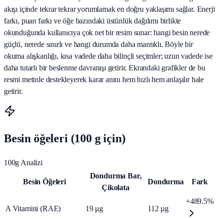
akışı içinde tekrar tekrar yorumlamak en doğru yaklaşımı sağlar. Enerji
farkı, puan farkı ve öğe bazındaki üstünlük dağılımı birlikte
okunduğunda kullanıcıya çok net bir resim sunar: hangi besin nerede
güçlü, nerede sınırlı ve hangi durumda daha mantıklı. Böyle bir
okuma alışkanlığı, kısa vadede daha bilinçli seçimler; uzun vadede ise
daha tutarlı bir beslenme davranışı getirir. Ekrandaki grafikler de bu
resmi metinle destekleyerek karar anını hem hızlı hem anlaşılır hale
getirir.
Besin öğeleri (100 g için)
100g Analizi
Dondurma Bar,
Besin Öğeleri
Dondurma
Fark
Çikolata
+489.5%
A Vitamini (RAE)
19
µg
112
µg