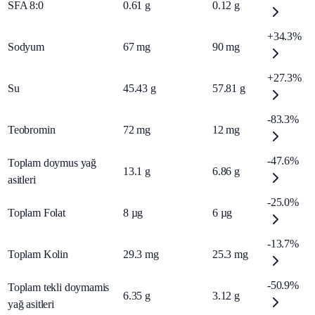
SFA 8:0
0.61
g
0.12
g
+34.3%
Sodyum
67
mg
90
mg
+27.3%
Su
45.43
g
57.81
g
-83.3%
Teobromin
72
mg
12
mg
-47.6%
Toplam doymus yağ
13.1
g
6.86
g
asitleri
-25.0%
Toplam Folat
8
µg
6
µg
-13.7%
Toplam Kolin
29.3
mg
25.3
mg
-50.9%
Toplam tekli doymamis
6.35
g
3.12
g
yağ asitleri