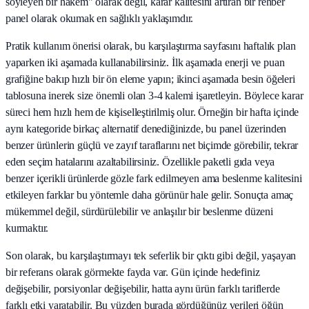
söyleyen bir hakem" olarak değil, karar kalitesini artıran bir rehber
panel olarak okumak en sağlıklı yaklaşımdır.
Pratik kullanım önerisi olarak, bu karşılaştırma sayfasını haftalık plan
yaparken iki aşamada kullanabilirsiniz. İlk aşamada enerji ve puan
grafiğine bakıp hızlı bir ön eleme yapın; ikinci aşamada besin öğeleri
tablosuna inerek size önemli olan 3-4 kalemi işaretleyin. Böylece karar
süreci hem hızlı hem de kişiselleştirilmiş olur. Örneğin bir hafta içinde
aynı kategoride birkaç alternatif denediğinizde, bu panel üzerinden
benzer ürünlerin güçlü ve zayıf taraflarını net biçimde görebilir, tekrar
eden seçim hatalarını azaltabilirsiniz. Özellikle paketli gıda veya
benzer içerikli ürünlerde gözle fark edilmeyen ama beslenme kalitesini
etkileyen farklar bu yöntemle daha görünür hale gelir. Sonuçta amaç
mükemmel değil, sürdürülebilir ve anlaşılır bir beslenme düzeni
kurmaktır.
Son olarak, bu karşılaştırmayı tek seferlik bir çıktı gibi değil, yaşayan
bir referans olarak görmekte fayda var. Gün içinde hedefiniz
değişebilir, porsiyonlar değişebilir, hatta aynı ürün farklı tariflerde
farklı etki yaratabilir. Bu yüzden burada gördüğünüz verileri öğün