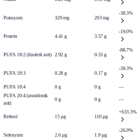
-38.3%
Potasyum
329
mg
203
mg
-19.0%
Protein
4.41
g
3.57
g
-88.7%
PUFA 18:2 (linoleik asit)
2.92
g
0.33
g
-39.3%
PUFA 18:3
0.28
g
0.17
g
PUFA 18:4
0
g
0
g
—
PUFA 20:4 (arasidonik
0
g
0
g
—
asit)
+633.3%
Retinol
15
µg
110
µg
-26.9%
Selenyum
2.6
µg
1.9
µg