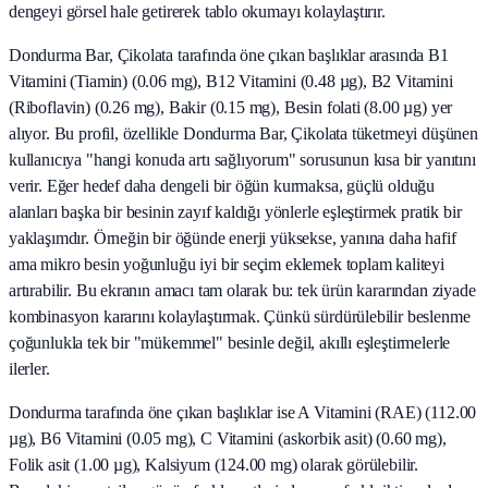
dengeyi görsel hale getirerek tablo okumayı kolaylaştırır.
Dondurma Bar, Çikolata tarafında öne çıkan başlıklar arasında B1
Vitamini (Tiamin) (0.06 mg), B12 Vitamini (0.48 µg), B2 Vitamini
(Riboflavin) (0.26 mg), Bakir (0.15 mg), Besin folati (8.00 µg) yer
alıyor. Bu profil, özellikle Dondurma Bar, Çikolata tüketmeyi düşünen
kullanıcıya "hangi konuda artı sağlıyorum" sorusunun kısa bir yanıtını
verir. Eğer hedef daha dengeli bir öğün kurmaksa, güçlü olduğu
alanları başka bir besinin zayıf kaldığı yönlerle eşleştirmek pratik bir
yaklaşımdır. Örneğin bir öğünde enerji yüksekse, yanına daha hafif
ama mikro besin yoğunluğu iyi bir seçim eklemek toplam kaliteyi
artırabilir. Bu ekranın amacı tam olarak bu: tek ürün kararından ziyade
kombinasyon kararını kolaylaştırmak. Çünkü sürdürülebilir beslenme
çoğunlukla tek bir "mükemmel" besinle değil, akıllı eşleştirmelerle
ilerler.
Dondurma tarafında öne çıkan başlıklar ise A Vitamini (RAE) (112.00
µg), B6 Vitamini (0.05 mg), C Vitamini (askorbik asit) (0.60 mg),
Folik asit (1.00 µg), Kalsiyum (124.00 mg) olarak görülebilir.