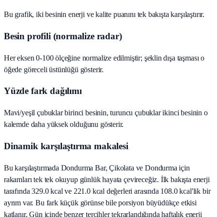
Bu grafik, iki besinin enerji ve kalite puanını tek bakışta karşılaştırır.
Besin profili (normalize radar)
Her eksen 0-100 ölçeğine normalize edilmiştir; şeklin dışa taşması o
öğede göreceli üstünlüğü gösterir.
Yüzde fark dağılımı
Mavi/yeşil çubuklar birinci besinin, turuncu çubuklar ikinci besinin o
kalemde daha yüksek olduğunu gösterir.
Dinamik karşılaştırma makalesi
Bu karşılaştırmada Dondurma Bar, Çikolata ve Dondurma için
rakamları tek tek okuyup günlük hayata çevireceğiz. İlk bakışta enerji
tarafında 329.0 kcal ve 221.0 kcal değerleri arasında 108.0 kcal'lik bir
ayrım var. Bu fark küçük görünse bile porsiyon büyüdükçe etkisi
katlanır. Gün içinde benzer tercihler tekrarlandığında haftalık enerji