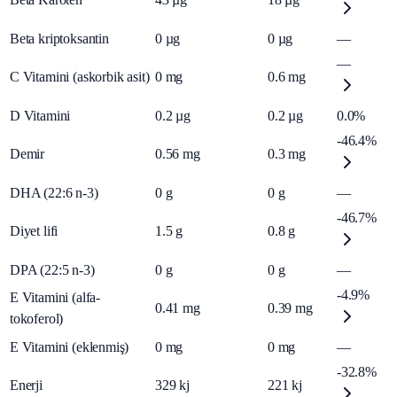
Beta kriptoksantin
0
µg
0
µg
—
—
C Vitamini (askorbik asit)
0
mg
0.6
mg
D Vitamini
0.2
µg
0.2
µg
0.0%
-46.4%
Demir
0.56
mg
0.3
mg
DHA (22:6 n-3)
0
g
0
g
—
-46.7%
Diyet lifi
1.5
g
0.8
g
DPA (22:5 n-3)
0
g
0
g
—
-4.9%
E Vitamini (alfa-
0.41
mg
0.39
mg
tokoferol)
E Vitamini (eklenmiş)
0
mg
0
mg
—
-32.8%
Enerji
329
kj
221
kj