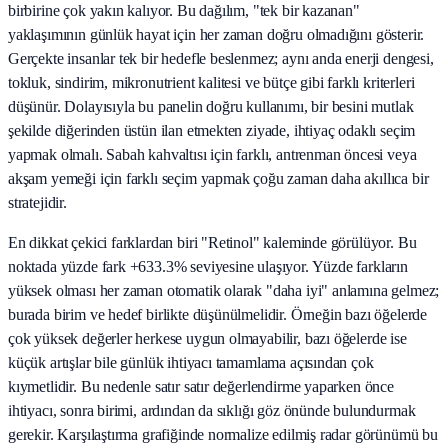
birbirine çok yakın kalıyor. Bu dağılım, "tek bir kazanan"
yaklaşımının günlük hayat için her zaman doğru olmadığını gösterir.
Gerçekte insanlar tek bir hedefle beslenmez; aynı anda enerji dengesi,
tokluk, sindirim, mikronutrient kalitesi ve bütçe gibi farklı kriterleri
düşünür. Dolayısıyla bu panelin doğru kullanımı, bir besini mutlak
şekilde diğerinden üstün ilan etmekten ziyade, ihtiyaç odaklı seçim
yapmak olmalı. Sabah kahvaltısı için farklı, antrenman öncesi veya
akşam yemeği için farklı seçim yapmak çoğu zaman daha akıllıca bir
stratejidir.
En dikkat çekici farklardan biri "Retinol" kaleminde görülüyor. Bu
noktada yüzde fark +633.3% seviyesine ulaşıyor. Yüzde farkların
yüksek olması her zaman otomatik olarak "daha iyi" anlamına gelmez;
burada birim ve hedef birlikte düşünülmelidir. Örneğin bazı öğelerde
çok yüksek değerler herkese uygun olmayabilir, bazı öğelerde ise
küçük artışlar bile günlük ihtiyacı tamamlama açısından çok
kıymetlidir. Bu nedenle satır satır değerlendirme yaparken önce
ihtiyacı, sonra birimi, ardından da sıklığı göz önünde bulundurmak
gerekir. Karşılaştırma grafiğinde normalize edilmiş radar görünümü bu