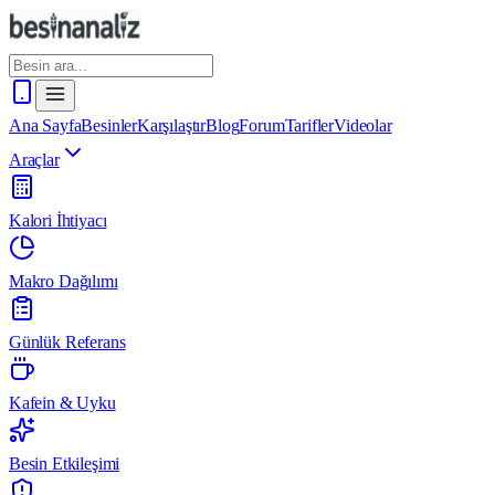
Ana Sayfa
Besinler
Karşılaştır
Blog
Forum
Tarifler
Videolar
Araçlar
Kalori İhtiyacı
Makro Dağılımı
Günlük Referans
Kafein & Uyku
Besin Etkileşimi