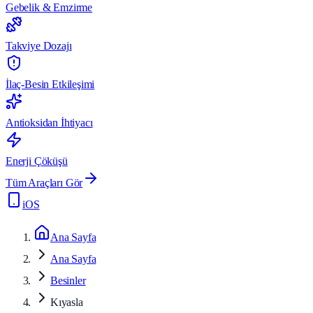
Gebelik & Emzirme
Takviye Dozajı
İlaç-Besin Etkileşimi
Antioksidan İhtiyacı
Enerji Çöküşü
Tüm Araçları Gör
iOS
Ana Sayfa
Ana Sayfa
Besinler
Kıyasla