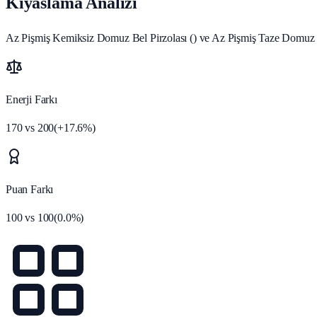
Kıyaslama Analizi
Az Pişmiş Kemiksiz Domuz Bel Pirzolası () ve Az Pişmiş Taze Domuz Be
Enerji Farkı
170
vs
200
(
+
17.6
%)
Puan Farkı
100
vs
100
(
0.0
%)