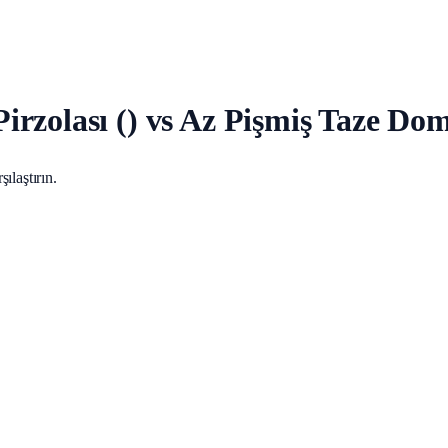
rzolası () vs Az Pişmiş Taze Dom
ılaştırın.