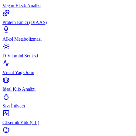
Vegan Eksik Analizi
Protein Emici (DIAAS)
Alkol Metabolizması
D Vitamini Sentezi
Vücut Yağ Oranı
İdeal Kilo Analizi
Sıvı İhtiyacı
Glisemik Yük (GL)