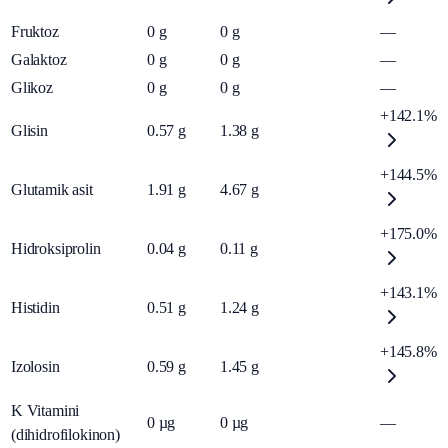
Fruktoz
0
g
0
g
—
Galaktoz
0
g
0
g
—
Glikoz
0
g
0
g
—
+142.1%
Glisin
0.57
g
1.38
g
+144.5%
Glutamik asit
1.91
g
4.67
g
+175.0%
Hidroksiprolin
0.04
g
0.11
g
+143.1%
Histidin
0.51
g
1.24
g
+145.8%
Izolosin
0.59
g
1.45
g
K Vitamini
0
µg
0
µg
—
(dihidrofilokinon)