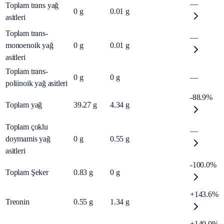
—
Toplam trans yağ
0
g
0.01
g
asitleri
Toplam trans-
—
monoenoik yağ
0
g
0.01
g
asitleri
Toplam trans-
0
g
0
g
—
poliinoik yağ asitleri
-88.9%
Toplam yağ
39.27
g
4.34
g
Toplam çoklu
—
doymamis yağ
0
g
0.55
g
asitleri
-100.0%
Toplam Şeker
0.83
g
0
g
+143.6%
Treonin
0.55
g
1.34
g
+140.0%