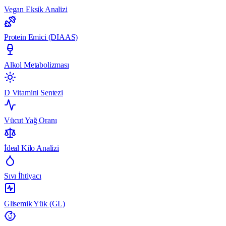
Vegan Eksik Analizi
Protein Emici (DIAAS)
Alkol Metabolizması
D Vitamini Sentezi
Vücut Yağ Oranı
İdeal Kilo Analizi
Sıvı İhtiyacı
Glisemik Yük (GL)