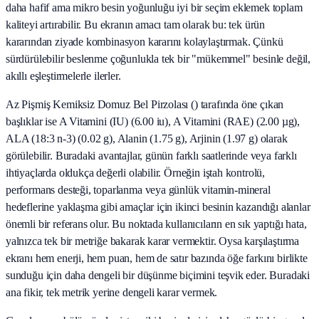
daha hafif ama mikro besin yoğunluğu iyi bir seçim eklemek toplam
kaliteyi artırabilir. Bu ekranın amacı tam olarak bu: tek ürün
kararından ziyade kombinasyon kararını kolaylaştırmak. Çünkü
sürdürülebilir beslenme çoğunlukla tek bir "mükemmel" besinle değil,
akıllı eşleştirmelerle ilerler.
Az Pişmiş Kemiksiz Domuz Bel Pirzolası () tarafında öne çıkan
başlıklar ise A Vitamini (IU) (6.00 iu), A Vitamini (RAE) (2.00 µg),
ALA (18:3 n-3) (0.02 g), Alanin (1.75 g), Arjinin (1.97 g) olarak
görülebilir. Buradaki avantajlar, günün farklı saatlerinde veya farklı
ihtiyaçlarda oldukça değerli olabilir. Örneğin iştah kontrolü,
performans desteği, toparlanma veya günlük vitamin-mineral
hedeflerine yaklaşma gibi amaçlar için ikinci besinin kazandığı alanlar
önemli bir referans olur. Bu noktada kullanıcıların en sık yaptığı hata,
yalnızca tek bir metriğe bakarak karar vermektir. Oysa karşılaştırma
ekranı hem enerji, hem puan, hem de satır bazında öğe farkını birlikte
sunduğu için daha dengeli bir düşünme biçimini teşvik eder. Buradaki
ana fikir, tek metrik yerine dengeli karar vermek.