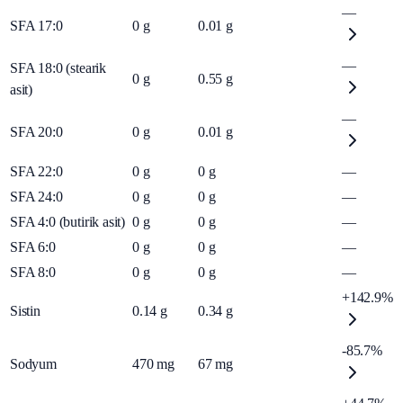
—
SFA 17:0
0
g
0.01
g
—
SFA 18:0 (stearik
0
g
0.55
g
asit)
—
SFA 20:0
0
g
0.01
g
SFA 22:0
0
g
0
g
—
SFA 24:0
0
g
0
g
—
SFA 4:0 (butirik asit)
0
g
0
g
—
SFA 6:0
0
g
0
g
—
SFA 8:0
0
g
0
g
—
+142.9%
Sistin
0.14
g
0.34
g
-85.7%
Sodyum
470
mg
67
mg