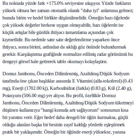
Bu noktada yüzde fark +175.0% seviyesine ulaşıyor. Yüzde farkların
yüksek olması her zaman otomatik olarak "daha iyi" anlamına gelmez;
burada birim ve hedef birlikte düşünülmelidir. Örneğin bazı öğelerde
çok yüksek değerler herkese uygun olmayabilir, bazı öğelerde ise
küçük artışlar bile günlük ihtiyacı tamamlama açısından çok
kıymetlidir. Bu nedenle satır satır değerlendirme yaparken önce
ihtiyacı, sonra birimi, ardından da sıklığı göz önünde bulundurmak
gerekir. Karşılaştırma grafiğinde normalize edilmiş radar görünümü bu
dengeyi görsel hale getirerek tablo okumayı kolaylaştırır.
Domuz Jambonu, Önceden Dilimlenmiş, Azaltılmış/Düşük Sodyum
tarafında öne çıkan başlıklar arasında E Vitamini (alfa-tokoferol) (0.43
mg), Enerji (1702.00 kj), Karbonhidrat (farkla) (0.83 g), Kül (2.40 g),
Potasyum (506.00 mg) yer alıyor. Bu profil, özellikle Domuz
Jambonu, Önceden Dilimlenmiş, Azaltılmış/Düşük Sodyum tüketmeyi
düşünen kullanıcıya "hangi konuda artı sağlıyorum" sorusunun kısa
bir yanıtını verir. Eğer hedef daha dengeli bir öğün kurmaksa, güçlü
olduğu alanları başka bir besinin zayıf kaldığı yönlerle eşleştirmek
pratik bir yaklaşımdır. Örneğin bir öğünde enerji yüksekse, yanına