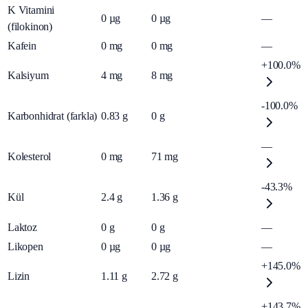
K Vitamini
0
µg
0
µg
—
(filokinon)
Kafein
0
mg
0
mg
—
+100.0%
Kalsiyum
4
mg
8
mg
-100.0%
Karbonhidrat (farkla)
0.83
g
0
g
—
Kolesterol
0
mg
71
mg
-43.3%
Kül
2.4
g
1.36
g
Laktoz
0
g
0
g
—
Likopen
0
µg
0
µg
—
+145.0%
Lizin
1.11
g
2.72
g
+143.7%