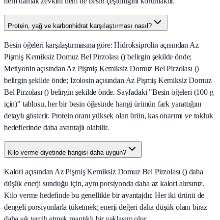
hem damak zevkini hem de besin çeşitliliğini korumaktır.
Protein, yağ ve karbonhidrat karşılaştırması nasıl?
Besin öğeleri karşılaştırmasına göre: Hidroksiprolin açısından Az
Pişmiş Kemiksiz Domuz Bel Pirzolası () belirgin şekilde önde;
Metiyonin açısından Az Pişmiş Kemiksiz Domuz Bel Pirzolası ()
belirgin şekilde önde; Izolosin açısından Az Pişmiş Kemiksiz Domuz
Bel Pirzolası () belirgin şekilde önde. Sayfadaki "Besin öğeleri (100 g
için)" tablosu, her bir besin öğesinde hangi ürünün fark yarattığını
detaylı gösterir. Protein oranı yüksek olan ürün, kas onarımı ve tokluk
hedeflerinde daha avantajlı olabilir.
Kilo verme diyetinde hangisi daha uygun?
Kalori açısından Az Pişmiş Kemiksiz Domuz Bel Pirzolası () daha
düşük enerji sunduğu için, aynı porsiyonda daha az kalori alırsınız.
Kilo verme hedefinde bu genellikle bir avantajdır. Her iki ürünü de
dengeli porsiyonlarla tüketmek; enerji değeri daha düşük olanı biraz
daha sık tercih etmek mantıklı bir yaklaşım olur.