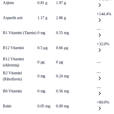
Arjinin
0.81
g
1.97
g
+144.4%
Aspartik asit
1.17
g
2.86
g
—
B1 Vitamini (Tiamin)
0
mg
0.55
mg
+32.0%
B12 Vitamini
0.5
µg
0.66
µg
B12 Vitamini
0
µg
0
µg
—
(eklenmiş)
—
B2 Vitamini
0
mg
0.24
mg
(Riboflavin)
—
B6 Vitamini
0
mg
0.56
mg
+80.0%
Bakir
0.05
mg
0.09
mg