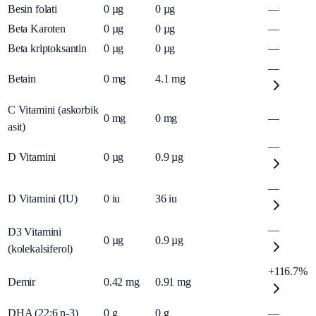
Besin folati
0
µg
0
µg
—
Beta Karoten
0
µg
0
µg
—
Beta kriptoksantin
0
µg
0
µg
—
—
Betain
0
mg
4.1
mg
C Vitamini (askorbik
0
mg
0
mg
—
asit)
—
D Vitamini
0
µg
0.9
µg
—
D Vitamini (IU)
0
iu
36
iu
—
D3 Vitamini
0
µg
0.9
µg
(kolekalsiferol)
+116.7%
Demir
0.42
mg
0.91
mg
DHA (22:6 n-3)
0
g
0
g
—