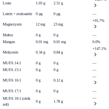
Losin
1.03
g
2.51
g
Lutein + zeaksantin
0
µg
0
µg
—
+91.7%
Magnezyum
12
mg
23
mg
Maltoz
0
g
0
g
—
Mangan
0.01
mg
0.01
mg
0.0%
+147.1%
Metiyonin
0.34
g
0.84
g
MUFA 14:1
0
g
0
g
—
MUFA 15:1
0
g
0
g
—
—
MUFA 16:1
0
g
0.12
g
MUFA 17:1
0
g
0
g
—
—
MUFA 18:1 (oleik
0
g
1.78
g
asit)