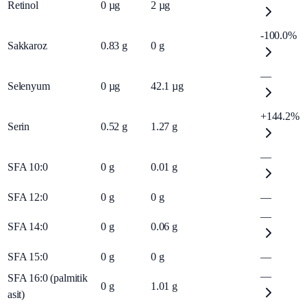
Retinol
0
µg
2
µg
-100.0%
Sakkaroz
0.83
g
0
g
—
Selenyum
0
µg
42.1
µg
+144.2%
Serin
0.52
g
1.27
g
—
SFA 10:0
0
g
0.01
g
SFA 12:0
0
g
0
g
—
—
SFA 14:0
0
g
0.06
g
SFA 15:0
0
g
0
g
—
—
SFA 16:0 (palmitik
0
g
1.01
g
asit)