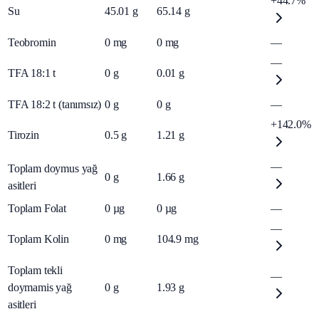
+44.7%
Su
45.01
g
65.14
g
Teobromin
0
mg
0
mg
—
—
TFA 18:1 t
0
g
0.01
g
TFA 18:2 t (tanımsız)
0
g
0
g
—
+142.0%
Tirozin
0.5
g
1.21
g
—
Toplam doymus yağ
0
g
1.66
g
asitleri
Toplam Folat
0
µg
0
µg
—
—
Toplam Kolin
0
mg
104.9
mg
Toplam tekli
—
doymamis yağ
0
g
1.93
g
asitleri