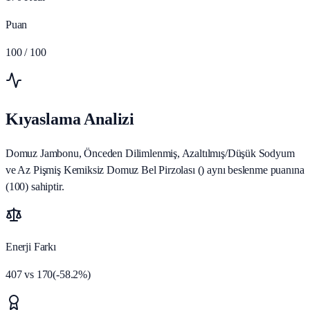
Puan
100
/ 100
Kıyaslama Analizi
Domuz Jambonu, Önceden Dilimlenmiş, Azaltılmış/Düşük Sodyum
ve Az Pişmiş Kemiksiz Domuz Bel Pirzolası () aynı beslenme puanına
(100) sahiptir.
Enerji Farkı
407
vs
170
(
-58.2
%)