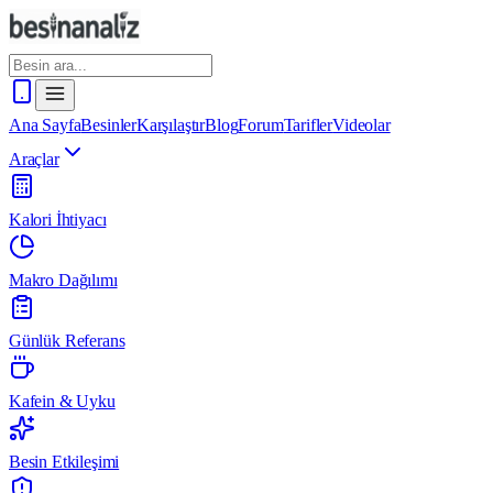
Ana Sayfa
Besinler
Karşılaştır
Blog
Forum
Tarifler
Videolar
Araçlar
Kalori İhtiyacı
Makro Dağılımı
Günlük Referans
Kafein & Uyku
Besin Etkileşimi