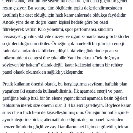
Genel sonuç bölümünde sistem iki besin de için daha güçlü bir genel
resim çiziyor. Bu sonuç, tüm ölçütlerin toplu değerlendirmesinden
üretilmiş bir özet olduğu için hızlı karar anlarında oldukça faydalıdır.
Ancak yine de en doğru karar, kişisel hedefe göre bu özeti
filtreleyerek verilir. Kilo yönetimi, spor performansı, sindirim
hassasiyeti, günlük aktivite düzeyi ve öğün zamanlaması gibi faktörler
seçimleri doğrudan etkiler. Örneğin çok hareketli bir gün için enerji
farkı daha anlamlı olabilirken, düşük aktivite günlerinde puan ve
mikronutrient dengesi öne çıkabilir. Yani bu ekranı "tek doğruyu
söyleyen bir hakem" olarak değil, karar kalitesini artıran bir rehber
panel olarak okumak en sağlıklı yaklaşımdır.
Pratik kullanım önerisi olarak, bu karşılaştırma sayfasını haftalık plan
yaparken iki aşamada kullanabilirsiniz. İlk aşamada enerji ve puan
grafiğine bakıp hızlı bir ön eleme yapın; ikinci aşamada besin öğeleri
tablosuna inerek size önemli olan 3-4 kalemi işaretleyin. Böylece karar
süreci hem hızlı hem de kişiselleştirilmiş olur. Örneğin bir hafta içinde
aynı kategoride birkaç alternatif denediğinizde, bu panel üzerinden
benzer ürünlerin güçlü ve zayıf taraflarını net biçimde görebilir, tekrar