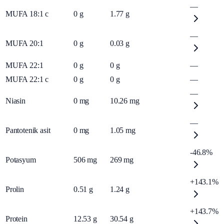
—
MUFA 18:1 c
0
g
1.77
g
—
MUFA 20:1
0
g
0.03
g
MUFA 22:1
0
g
0
g
—
MUFA 22:1 c
0
g
0
g
—
—
Niasin
0
mg
10.26
mg
—
Pantotenik asit
0
mg
1.05
mg
-46.8%
Potasyum
506
mg
269
mg
+143.1%
Prolin
0.51
g
1.24
g
+143.7%
Protein
12.53
g
30.54
g