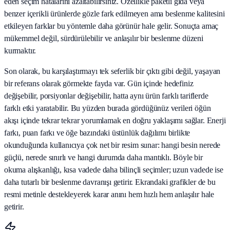
eden seçim hatalarını azaltabilirsiniz. Özellikle paketli gıda veya
benzer içerikli ürünlerde gözle fark edilmeyen ama beslenme kalitesini
etkileyen farklar bu yöntemle daha görünür hale gelir. Sonuçta amaç
mükemmel değil, sürdürülebilir ve anlaşılır bir beslenme düzeni
kurmaktır.
Son olarak, bu karşılaştırmayı tek seferlik bir çıktı gibi değil, yaşayan
bir referans olarak görmekte fayda var. Gün içinde hedefiniz
değişebilir, porsiyonlar değişebilir, hatta aynı ürün farklı tariflerde
farklı etki yaratabilir. Bu yüzden burada gördüğünüz verileri öğün
akışı içinde tekrar tekrar yorumlamak en doğru yaklaşımı sağlar. Enerji
farkı, puan farkı ve öğe bazındaki üstünlük dağılımı birlikte
okunduğunda kullanıcıya çok net bir resim sunar: hangi besin nerede
güçlü, nerede sınırlı ve hangi durumda daha mantıklı. Böyle bir
okuma alışkanlığı, kısa vadede daha bilinçli seçimler; uzun vadede ise
daha tutarlı bir beslenme davranışı getirir. Ekrandaki grafikler de bu
resmi metinle destekleyerek karar anını hem hızlı hem anlaşılır hale
getirir.