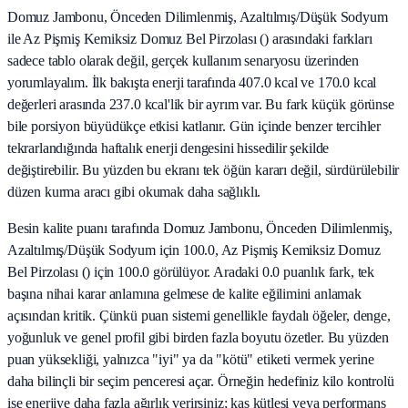
Domuz Jambonu, Önceden Dilimlenmiş, Azaltılmış/Düşük Sodyum
ile Az Pişmiş Kemiksiz Domuz Bel Pirzolası () arasındaki farkları
sadece tablo olarak değil, gerçek kullanım senaryosu üzerinden
yorumlayalım. İlk bakışta enerji tarafında 407.0 kcal ve 170.0 kcal
değerleri arasında 237.0 kcal'lik bir ayrım var. Bu fark küçük görünse
bile porsiyon büyüdükçe etkisi katlanır. Gün içinde benzer tercihler
tekrarlandığında haftalık enerji dengesini hissedilir şekilde
değiştirebilir. Bu yüzden bu ekranı tek öğün kararı değil, sürdürülebilir
düzen kurma aracı gibi okumak daha sağlıklı.
Besin kalite puanı tarafında Domuz Jambonu, Önceden Dilimlenmiş,
Azaltılmış/Düşük Sodyum için 100.0, Az Pişmiş Kemiksiz Domuz
Bel Pirzolası () için 100.0 görülüyor. Aradaki 0.0 puanlık fark, tek
başına nihai karar anlamına gelmese de kalite eğilimini anlamak
açısından kritik. Çünkü puan sistemi genellikle faydalı öğeler, denge,
yoğunluk ve genel profil gibi birden fazla boyutu özetler. Bu yüzden
puan yüksekliği, yalnızca "iyi" ya da "kötü" etiketi vermek yerine
daha bilinçli bir seçim penceresi açar. Örneğin hedefiniz kilo kontrolü
ise enerjiye daha fazla ağırlık verirsiniz; kas kütlesi veya performans