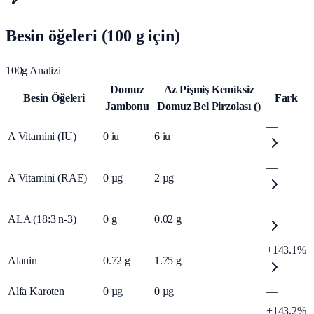
Besin öğeleri (100 g için)
100g Analizi
Domuz
Az Pişmiş Kemiksiz
Besin Öğeleri
Fark
Jambonu
Domuz Bel Pirzolası ()
—
A Vitamini (IU)
0
iu
6
iu
—
A Vitamini (RAE)
0
µg
2
µg
—
ALA (18:3 n-3)
0
g
0.02
g
+143.1%
Alanin
0.72
g
1.75
g
Alfa Karoten
0
µg
0
µg
—
+143.2%