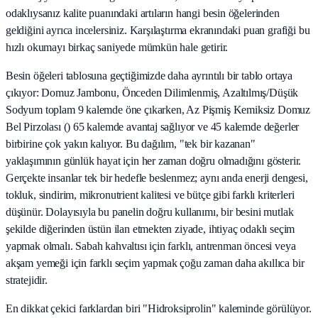
odaklıysanız kalite puanındaki artıların hangi besin öğelerinden
geldiğini ayrıca incelersiniz. Karşılaştırma ekranındaki puan grafiği bu
hızlı okumayı birkaç saniyede mümkün hale getirir.
Besin öğeleri tablosuna geçtiğimizde daha ayrıntılı bir tablo ortaya
çıkıyor: Domuz Jambonu, Önceden Dilimlenmiş, Azaltılmış/Düşük
Sodyum toplam 9 kalemde öne çıkarken, Az Pişmiş Kemiksiz Domuz
Bel Pirzolası () 65 kalemde avantaj sağlıyor ve 45 kalemde değerler
birbirine çok yakın kalıyor. Bu dağılım, "tek bir kazanan"
yaklaşımının günlük hayat için her zaman doğru olmadığını gösterir.
Gerçekte insanlar tek bir hedefle beslenmez; aynı anda enerji dengesi,
tokluk, sindirim, mikronutrient kalitesi ve bütçe gibi farklı kriterleri
düşünür. Dolayısıyla bu panelin doğru kullanımı, bir besini mutlak
şekilde diğerinden üstün ilan etmekten ziyade, ihtiyaç odaklı seçim
yapmak olmalı. Sabah kahvaltısı için farklı, antrenman öncesi veya
akşam yemeği için farklı seçim yapmak çoğu zaman daha akıllıca bir
stratejidir.
En dikkat çekici farklardan biri "Hidroksiprolin" kaleminde görülüyor.