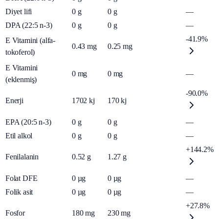
Diyet lifi
0
g
0
g
—
DPA (22:5 n-3)
0
g
0
g
—
-41.9%
E Vitamini (alfa-
0.43
mg
0.25
mg
tokoferol)
E Vitamini
0
mg
0
mg
—
(eklenmiş)
-90.0%
Enerji
1702
kj
170
kj
EPA (20:5 n-3)
0
g
0
g
—
Etil alkol
0
g
0
g
—
+144.2%
Fenilalanin
0.52
g
1.27
g
Folat DFE
0
µg
0
µg
—
Folik asit
0
µg
0
µg
—
+27.8%
Fosfor
180
mg
230
mg