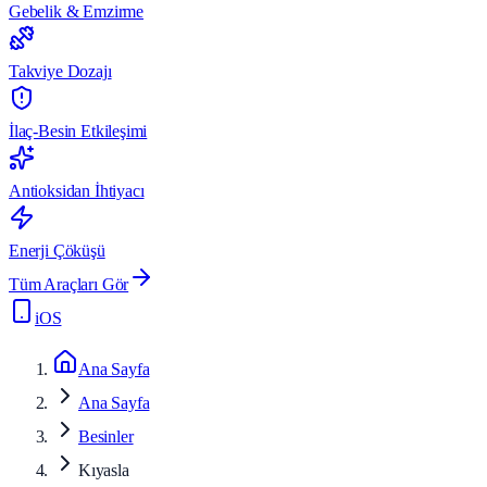
Gebelik & Emzirme
Takviye Dozajı
İlaç-Besin Etkileşimi
Antioksidan İhtiyacı
Enerji Çöküşü
Tüm Araçları Gör
iOS
Ana Sayfa
Ana Sayfa
Besinler
Kıyasla