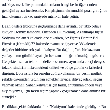
odaklıysanız kalite puanındaki artıların hangi besin öğelerinden
geldiğini ayrıca incelersiniz. Karşılaştırma ekranındaki puan grafiği bu
hızlı okumayı birkaç saniyede mümkün hale getirir.
Besin öğeleri tablosuna geçtiğimizde daha ayrıntılı bir tablo ortaya
çıkıyor: Domuz Jambonu, Önceden Dilimlenmiş, Azaltılmış/Düşük
Sodyum toplam 9 kalemde öne çıkarken, Az Pişmiş Domuz Bel
Pirzolası (Kemikli) 72 kalemde avantaj sağlıyor ve 38 kalemde
değerler birbirine çok yakın kalıyor. Bu dağılım, "tek bir kazanan"
yaklaşımının günlük hayat için her zaman doğru olmadığını gösterir.
Gerçekte insanlar tek bir hedefle beslenmez; aynı anda enerji dengesi,
tokluk, sindirim, mikronutrient kalitesi ve bütçe gibi farklı kriterleri
düşünür. Dolayısıyla bu panelin doğru kullanımı, bir besini mutlak
şekilde diğerinden üstün ilan etmekten ziyade, ihtiyaç odaklı seçim
yapmak olmalı. Sabah kahvaltısı için farklı, antrenman öncesi veya
akşam yemeği için farklı seçim yapmak çoğu zaman daha akıllıca bir
stratejidir.
En dikkat çekici farklardan biri "Kalsiyum" kaleminde görülüyor. Bu