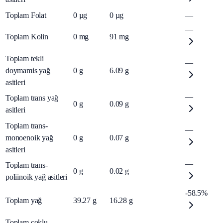
Toplam Folat
0
µg
0
µg
—
—
Toplam Kolin
0
mg
91
mg
Toplam tekli
—
doymamis yağ
0
g
6.09
g
asitleri
—
Toplam trans yağ
0
g
0.09
g
asitleri
Toplam trans-
—
monoenoik yağ
0
g
0.07
g
asitleri
—
Toplam trans-
0
g
0.02
g
poliinoik yağ asitleri
-58.5%
Toplam yağ
39.27
g
16.28
g
Toplam çoklu