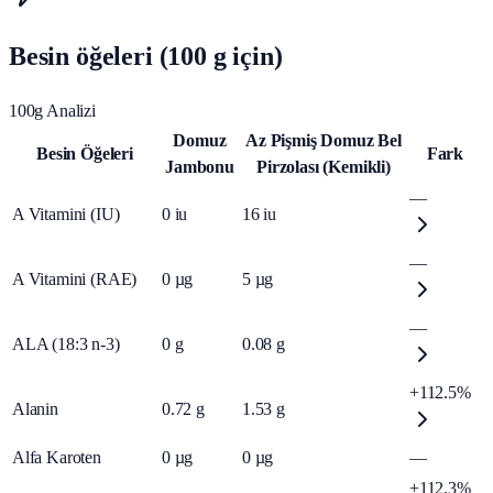
Besin öğeleri (100 g için)
100g Analizi
Domuz
Az Pişmiş Domuz Bel
Besin Öğeleri
Fark
Jambonu
Pirzolası (Kemikli)
—
A Vitamini (IU)
0
iu
16
iu
—
A Vitamini (RAE)
0
µg
5
µg
—
ALA (18:3 n-3)
0
g
0.08
g
+112.5%
Alanin
0.72
g
1.53
g
Alfa Karoten
0
µg
0
µg
—
+112.3%