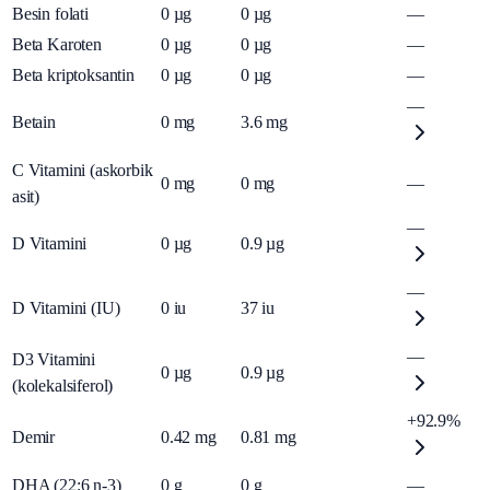
Besin folati
0
µg
0
µg
—
Beta Karoten
0
µg
0
µg
—
Beta kriptoksantin
0
µg
0
µg
—
—
Betain
0
mg
3.6
mg
C Vitamini (askorbik
0
mg
0
mg
—
asit)
—
D Vitamini
0
µg
0.9
µg
—
D Vitamini (IU)
0
iu
37
iu
—
D3 Vitamini
0
µg
0.9
µg
(kolekalsiferol)
+92.9%
Demir
0.42
mg
0.81
mg
DHA (22:6 n-3)
0
g
0
g
—