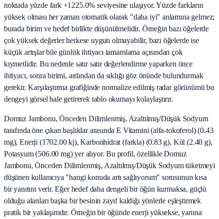
noktada yüzde fark +1225.0% seviyesine ulaşıyor. Yüzde farkların
yüksek olması her zaman otomatik olarak "daha iyi" anlamına gelmez;
burada birim ve hedef birlikte düşünülmelidir. Örneğin bazı öğelerde
çok yüksek değerler herkese uygun olmayabilir, bazı öğelerde ise
küçük artışlar bile günlük ihtiyacı tamamlama açısından çok
kıymetlidir. Bu nedenle satır satır değerlendirme yaparken önce
ihtiyacı, sonra birimi, ardından da sıklığı göz önünde bulundurmak
gerekir. Karşılaştırma grafiğinde normalize edilmiş radar görünümü bu
dengeyi görsel hale getirerek tablo okumayı kolaylaştırır.
Domuz Jambonu, Önceden Dilimlenmiş, Azaltılmış/Düşük Sodyum
tarafında öne çıkan başlıklar arasında E Vitamini (alfa-tokoferol) (0.43
mg), Enerji (1702.00 kj), Karbonhidrat (farkla) (0.83 g), Kül (2.40 g),
Potasyum (506.00 mg) yer alıyor. Bu profil, özellikle Domuz
Jambonu, Önceden Dilimlenmiş, Azaltılmış/Düşük Sodyum tüketmeyi
düşünen kullanıcıya "hangi konuda artı sağlıyorum" sorusunun kısa
bir yanıtını verir. Eğer hedef daha dengeli bir öğün kurmaksa, güçlü
olduğu alanları başka bir besinin zayıf kaldığı yönlerle eşleştirmek
pratik bir yaklaşımdır. Örneğin bir öğünde enerji yüksekse, yanına