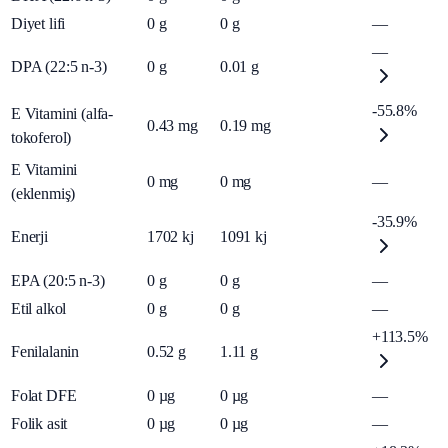
Diyet lifi
0
g
0
g
—
—
DPA (22:5 n-3)
0
g
0.01
g
-55.8%
E Vitamini (alfa-
0.43
mg
0.19
mg
tokoferol)
E Vitamini
0
mg
0
mg
—
(eklenmiş)
-35.9%
Enerji
1702
kj
1091
kj
EPA (20:5 n-3)
0
g
0
g
—
Etil alkol
0
g
0
g
—
+113.5%
Fenilalanin
0.52
g
1.11
g
Folat DFE
0
µg
0
µg
—
Folik asit
0
µg
0
µg
—