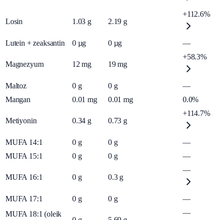
+112.6%
Losin
1.03
g
2.19
g
Lutein + zeaksantin
0
µg
0
µg
—
+58.3%
Magnezyum
12
mg
19
mg
Maltoz
0
g
0
g
—
Mangan
0.01
mg
0.01
mg
0.0%
+114.7%
Metiyonin
0.34
g
0.73
g
MUFA 14:1
0
g
0
g
—
MUFA 15:1
0
g
0
g
—
—
MUFA 16:1
0
g
0.3
g
MUFA 17:1
0
g
0
g
—
—
MUFA 18:1 (oleik
0
g
5.69
g