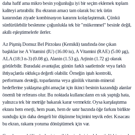
daha hafif ama mikro besin yoğunluğu iyi bir seçim eklemek toplam
kaliteyi artırabilir. Bu ekranın amacı tam olarak bu: tek ürün
kararından ziyade kombinasyon kararını kolaylaştırmak. Çünkü
sürdürülebilir beslenme çoğunlukla tek bir "mükemmel" besinle değil,
akıllı eşleştirmelerle ilerler.
Az Pişmiş Domuz Bel Pirzolası (Kemikli) tarafında öne çıkan
başlıklar ise A Vitamini (IU) (16.00 iu), A Vitamini (RAE) (5.00 µg),
ALA (18:3 n-3) (0.08 g), Alanin (1.53 g), Arjinin (1.72 g) olarak
görülebilir. Buradaki avantajlar, günün farklı saatlerinde veya farklı
ihtiyaçlarda oldukça değerli olabilir. Örneğin iştah kontrolü,
performans desteği, toparlanma veya günlük vitamin-mineral
hedeflerine yaklaşma gibi amaçlar için ikinci besinin kazandığı alanlar
önemli bir referans olur. Bu noktada kullanıcıların en sık yaptığı hata,
yalnızca tek bir metriğe bakarak karar vermektir. Oysa karşılaştırma
ekranı hem enerji, hem puan, hem de satır bazında öğe farkını birlikte
sunduğu için daha dengeli bir düşünme biçimini teşvik eder. Kısacası
bu ekran, rakamı yoruma dönüştürmek için var.