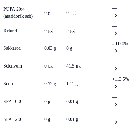
—
PUFA 20:4
0
g
0.1
g
(arasidonik asit)
—
Retinol
0
µg
5
µg
-100.0%
Sakkaroz
0.83
g
0
g
—
Selenyum
0
µg
41.5
µg
+113.5%
Serin
0.52
g
1.11
g
—
SFA 10:0
0
g
0.01
g
—
SFA 12:0
0
g
0.01
g
—