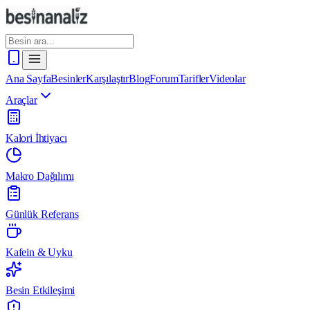
Ana Sayfa
Besinler
Karşılaştır
Blog
Forum
Tarifler
Videolar
Araçlar
Kalori İhtiyacı
Makro Dağılımı
Günlük Referans
Kafein & Uyku
Besin Etkileşimi