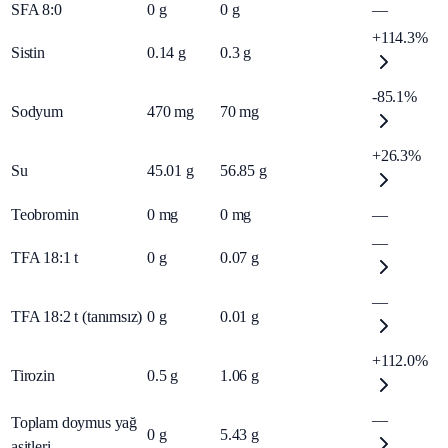
SFA 8:0
0
g
0
g
—
+114.3%
Sistin
0.14
g
0.3
g
-85.1%
Sodyum
470
mg
70
mg
+26.3%
Su
45.01
g
56.85
g
Teobromin
0
mg
0
mg
—
—
TFA 18:1 t
0
g
0.07
g
—
TFA 18:2 t (tanımsız)
0
g
0.01
g
+112.0%
Tirozin
0.5
g
1.06
g
—
Toplam doymus yağ
0
g
5.43
g
asitleri