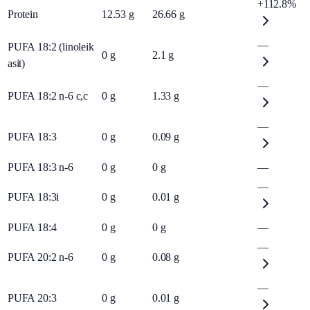
+112.8%
Protein
12.53
g
26.66
g
—
PUFA 18:2 (linoleik
0
g
2.1
g
asit)
—
PUFA 18:2 n-6 c,c
0
g
1.33
g
—
PUFA 18:3
0
g
0.09
g
PUFA 18:3 n-6
0
g
0
g
—
—
PUFA 18:3i
0
g
0.01
g
PUFA 18:4
0
g
0
g
—
—
PUFA 20:2 n-6
0
g
0.08
g
—
PUFA 20:3
0
g
0.01
g