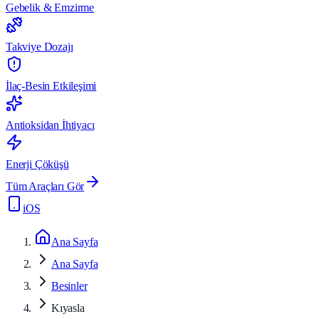
Gebelik & Emzirme
Takviye Dozajı
İlaç-Besin Etkileşimi
Antioksidan İhtiyacı
Enerji Çöküşü
Tüm Araçları Gör
iOS
Ana Sayfa
Ana Sayfa
Besinler
Kıyasla