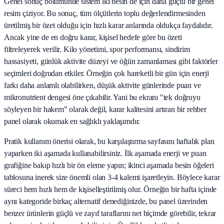
Genel sonuç bölümünde sistem iki besin de için daha güçlü bir genel
resim çiziyor. Bu sonuç, tüm ölçütlerin toplu değerlendirmesinden
üretilmiş bir özet olduğu için hızlı karar anlarında oldukça faydalıdır.
Ancak yine de en doğru karar, kişisel hedefe göre bu özeti
filtreleyerek verilir. Kilo yönetimi, spor performansı, sindirim
hassasiyeti, günlük aktivite düzeyi ve öğün zamanlaması gibi faktörler
seçimleri doğrudan etkiler. Örneğin çok hareketli bir gün için enerji
farkı daha anlamlı olabilirken, düşük aktivite günlerinde puan ve
mikronutrient dengesi öne çıkabilir. Yani bu ekranı "tek doğruyu
söyleyen bir hakem" olarak değil, karar kalitesini artıran bir rehber
panel olarak okumak en sağlıklı yaklaşımdır.
Pratik kullanım önerisi olarak, bu karşılaştırma sayfasını haftalık plan
yaparken iki aşamada kullanabilirsiniz. İlk aşamada enerji ve puan
grafiğine bakıp hızlı bir ön eleme yapın; ikinci aşamada besin öğeleri
tablosuna inerek size önemli olan 3-4 kalemi işaretleyin. Böylece karar
süreci hem hızlı hem de kişiselleştirilmiş olur. Örneğin bir hafta içinde
aynı kategoride birkaç alternatif denediğinizde, bu panel üzerinden
benzer ürünlerin güçlü ve zayıf taraflarını net biçimde görebilir, tekrar