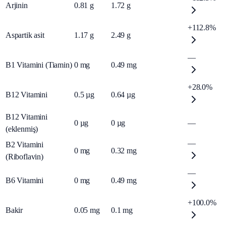
Arjinin
0.81
g
1.72
g
+112.8%
Aspartik asit
1.17
g
2.49
g
—
B1 Vitamini (Tiamin)
0
mg
0.49
mg
+28.0%
B12 Vitamini
0.5
µg
0.64
µg
B12 Vitamini
0
µg
0
µg
—
(eklenmiş)
—
B2 Vitamini
0
mg
0.32
mg
(Riboflavin)
—
B6 Vitamini
0
mg
0.49
mg
+100.0%
Bakir
0.05
mg
0.1
mg