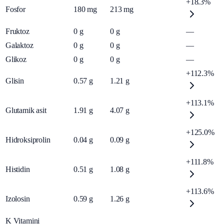
+18.3%
Fosfor
180
mg
213
mg
Fruktoz
0
g
0
g
—
Galaktoz
0
g
0
g
—
Glikoz
0
g
0
g
—
+112.3%
Glisin
0.57
g
1.21
g
+113.1%
Glutamik asit
1.91
g
4.07
g
+125.0%
Hidroksiprolin
0.04
g
0.09
g
+111.8%
Histidin
0.51
g
1.08
g
+113.6%
Izolosin
0.59
g
1.26
g
K Vitamini