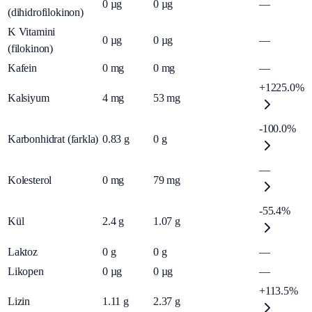
0
µg
0
µg
—
(dihidrofilokinon)
K Vitamini
0
µg
0
µg
—
(filokinon)
Kafein
0
mg
0
mg
—
+1225.0%
Kalsiyum
4
mg
53
mg
-100.0%
Karbonhidrat (farkla)
0.83
g
0
g
—
Kolesterol
0
mg
79
mg
-55.4%
Kül
2.4
g
1.07
g
Laktoz
0
g
0
g
—
Likopen
0
µg
0
µg
—
+113.5%
Lizin
1.11
g
2.37
g