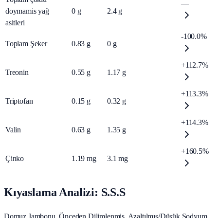
—
doymamis yağ
0
g
2.4
g
asitleri
-100.0%
Toplam Şeker
0.83
g
0
g
+112.7%
Treonin
0.55
g
1.17
g
+113.3%
Triptofan
0.15
g
0.32
g
+114.3%
Valin
0.63
g
1.35
g
+160.5%
Çinko
1.19
mg
3.1
mg
Kıyaslama Analizi: S.S.S
Domuz Jambonu, Önceden Dilimlenmiş, Azaltılmış/Düşük Sodyum