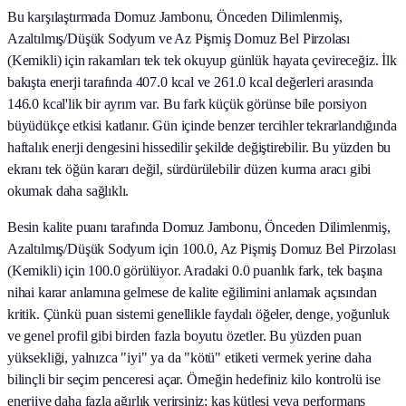
Bu karşılaştırmada Domuz Jambonu, Önceden Dilimlenmiş,
Azaltılmış/Düşük Sodyum ve Az Pişmiş Domuz Bel Pirzolası
(Kemikli) için rakamları tek tek okuyup günlük hayata çevireceğiz. İlk
bakışta enerji tarafında 407.0 kcal ve 261.0 kcal değerleri arasında
146.0 kcal'lik bir ayrım var. Bu fark küçük görünse bile porsiyon
büyüdükçe etkisi katlanır. Gün içinde benzer tercihler tekrarlandığında
haftalık enerji dengesini hissedilir şekilde değiştirebilir. Bu yüzden bu
ekranı tek öğün kararı değil, sürdürülebilir düzen kurma aracı gibi
okumak daha sağlıklı.
Besin kalite puanı tarafında Domuz Jambonu, Önceden Dilimlenmiş,
Azaltılmış/Düşük Sodyum için 100.0, Az Pişmiş Domuz Bel Pirzolası
(Kemikli) için 100.0 görülüyor. Aradaki 0.0 puanlık fark, tek başına
nihai karar anlamına gelmese de kalite eğilimini anlamak açısından
kritik. Çünkü puan sistemi genellikle faydalı öğeler, denge, yoğunluk
ve genel profil gibi birden fazla boyutu özetler. Bu yüzden puan
yüksekliği, yalnızca "iyi" ya da "kötü" etiketi vermek yerine daha
bilinçli bir seçim penceresi açar. Örneğin hedefiniz kilo kontrolü ise
enerjiye daha fazla ağırlık verirsiniz; kas kütlesi veya performans