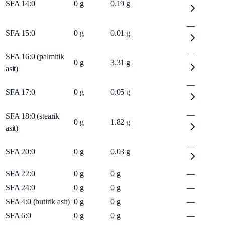
SFA 14:0
0
g
0.19
g
—
SFA 15:0
0
g
0.01
g
—
SFA 16:0 (palmitik
0
g
3.31
g
asit)
—
SFA 17:0
0
g
0.05
g
—
SFA 18:0 (stearik
0
g
1.82
g
asit)
—
SFA 20:0
0
g
0.03
g
SFA 22:0
0
g
0
g
—
SFA 24:0
0
g
0
g
—
SFA 4:0 (butirik asit)
0
g
0
g
—
SFA 6:0
0
g
0
g
—