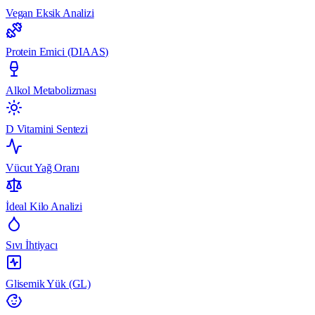
Vegan Eksik Analizi
Protein Emici (DIAAS)
Alkol Metabolizması
D Vitamini Sentezi
Vücut Yağ Oranı
İdeal Kilo Analizi
Sıvı İhtiyacı
Glisemik Yük (GL)