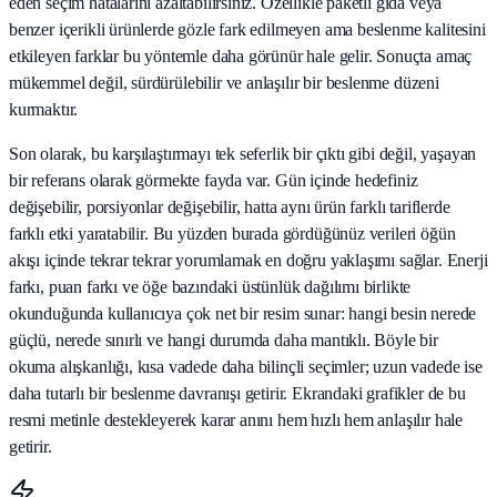
eden seçim hatalarını azaltabilirsiniz. Özellikle paketli gıda veya
benzer içerikli ürünlerde gözle fark edilmeyen ama beslenme kalitesini
etkileyen farklar bu yöntemle daha görünür hale gelir. Sonuçta amaç
mükemmel değil, sürdürülebilir ve anlaşılır bir beslenme düzeni
kurmaktır.
Son olarak, bu karşılaştırmayı tek seferlik bir çıktı gibi değil, yaşayan
bir referans olarak görmekte fayda var. Gün içinde hedefiniz
değişebilir, porsiyonlar değişebilir, hatta aynı ürün farklı tariflerde
farklı etki yaratabilir. Bu yüzden burada gördüğünüz verileri öğün
akışı içinde tekrar tekrar yorumlamak en doğru yaklaşımı sağlar. Enerji
farkı, puan farkı ve öğe bazındaki üstünlük dağılımı birlikte
okunduğunda kullanıcıya çok net bir resim sunar: hangi besin nerede
güçlü, nerede sınırlı ve hangi durumda daha mantıklı. Böyle bir
okuma alışkanlığı, kısa vadede daha bilinçli seçimler; uzun vadede ise
daha tutarlı bir beslenme davranışı getirir. Ekrandaki grafikler de bu
resmi metinle destekleyerek karar anını hem hızlı hem anlaşılır hale
getirir.