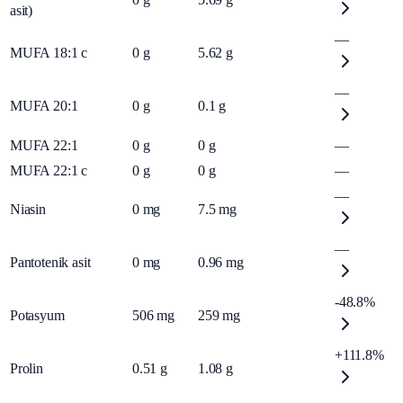
asit)
—
MUFA 18:1 c
0
g
5.62
g
—
MUFA 20:1
0
g
0.1
g
MUFA 22:1
0
g
0
g
—
MUFA 22:1 c
0
g
0
g
—
—
Niasin
0
mg
7.5
mg
—
Pantotenik asit
0
mg
0.96
mg
-48.8%
Potasyum
506
mg
259
mg
+111.8%
Prolin
0.51
g
1.08
g