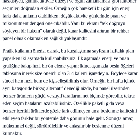
hassasiyeti, günlük aktivite düzeyi ve öğün zamanlaması gibi faktörler
seçimleri doğrudan etkiler. Örneğin çok hareketli bir gün için enerji
farkı daha anlamlı olabilirken, düşük aktivite günlerinde puan ve
mikronutrient dengesi öne çıkabilir. Yani bu ekranı "tek doğruyu
söyleyen bir hakem" olarak değil, karar kalitesini artıran bir rehber
panel olarak okumak en sağlıklı yaklaşımdır.
Pratik kullanım önerisi olarak, bu karşılaştırma sayfasını haftalık plan
yaparken iki aşamada kullanabilirsiniz. İlk aşamada enerji ve puan
grafiğine bakıp hızlı bir ön eleme yapın; ikinci aşamada besin öğeleri
tablosuna inerek size önemli olan 3-4 kalemi işaretleyin. Böylece karar
süreci hem hızlı hem de kişiselleştirilmiş olur. Örneğin bir hafta içinde
aynı kategoride birkaç alternatif denediğinizde, bu panel üzerinden
benzer ürünlerin güçlü ve zayıf taraflarını net biçimde görebilir, tekrar
eden seçim hatalarını azaltabilirsiniz. Özellikle paketli gıda veya
benzer içerikli ürünlerde gözle fark edilmeyen ama beslenme kalitesini
etkileyen farklar bu yöntemle daha görünür hale gelir. Sonuçta amaç
mükemmel değil, sürdürülebilir ve anlaşılır bir beslenme düzeni
kurmaktır.