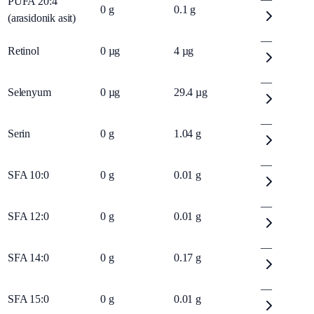
PUFA 20:4
0
g
0.1
g
(arasidonik asit)
—
Retinol
0
µg
4
µg
—
Selenyum
0
µg
29.4
µg
—
Serin
0
g
1.04
g
—
SFA 10:0
0
g
0.01
g
—
SFA 12:0
0
g
0.01
g
—
SFA 14:0
0
g
0.17
g
—
SFA 15:0
0
g
0.01
g