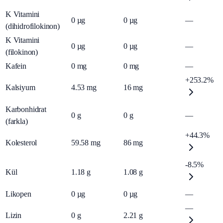
K Vitamini
0
µg
0
µg
—
(dihidrofilokinon)
K Vitamini
0
µg
0
µg
—
(filokinon)
Kafein
0
mg
0
mg
—
+253.2%
Kalsiyum
4.53
mg
16
mg
Karbonhidrat
0
g
0
g
—
(farkla)
+44.3%
Kolesterol
59.58
mg
86
mg
-8.5%
Kül
1.18
g
1.08
g
Likopen
0
µg
0
µg
—
—
Lizin
0
g
2.21
g