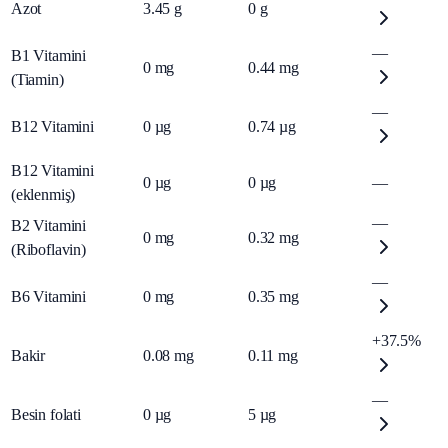
Azot
3.45
g
0
g
—
B1 Vitamini
0
mg
0.44
mg
(Tiamin)
—
B12 Vitamini
0
µg
0.74
µg
B12 Vitamini
0
µg
0
µg
—
(eklenmiş)
—
B2 Vitamini
0
mg
0.32
mg
(Riboflavin)
—
B6 Vitamini
0
mg
0.35
mg
+37.5%
Bakir
0.08
mg
0.11
mg
—
Besin folati
0
µg
5
µg