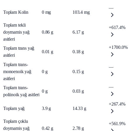
—
Toplam Kolin
0
mg
103.4
mg
Toplam tekli
+617.4%
doymamis yağ
0.86
g
6.17
g
asitleri
+1700.0%
Toplam trans yağ
0.01
g
0.18
g
asitleri
Toplam trans-
—
monoenoik yağ
0
g
0.15
g
asitleri
—
Toplam trans-
0
g
0.03
g
poliinoik yağ asitleri
+267.4%
Toplam yağ
3.9
g
14.33
g
Toplam çoklu
+561.9%
doymamis yağ
0.42
g
2.78
g