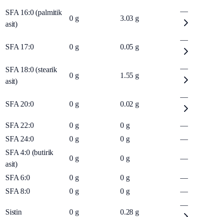
—
SFA 16:0 (palmitik
0
g
3.03
g
asit)
—
SFA 17:0
0
g
0.05
g
—
SFA 18:0 (stearik
0
g
1.55
g
asit)
—
SFA 20:0
0
g
0.02
g
SFA 22:0
0
g
0
g
—
SFA 24:0
0
g
0
g
—
SFA 4:0 (butirik
0
g
0
g
—
asit)
SFA 6:0
0
g
0
g
—
SFA 8:0
0
g
0
g
—
—
Sistin
0
g
0.28
g