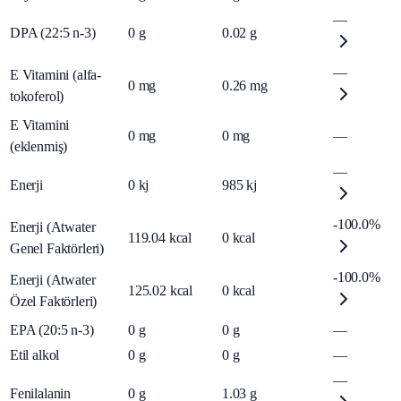
—
DPA (22:5 n-3)
0
g
0.02
g
—
E Vitamini (alfa-
0
mg
0.26
mg
tokoferol)
E Vitamini
0
mg
0
mg
—
(eklenmiş)
—
Enerji
0
kj
985
kj
-100.0%
Enerji (Atwater
119.04
kcal
0
kcal
Genel Faktörleri)
-100.0%
Enerji (Atwater
125.02
kcal
0
kcal
Özel Faktörleri)
EPA (20:5 n-3)
0
g
0
g
—
Etil alkol
0
g
0
g
—
—
Fenilalanin
0
g
1.03
g