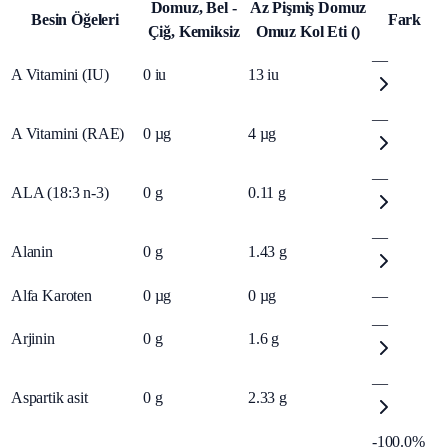
Domuz, Bel -
Az Pişmiş Domuz
Besin Öğeleri
Fark
Çiğ, Kemiksiz
Omuz Kol Eti ()
—
A Vitamini (IU)
0
iu
13
iu
—
A Vitamini (RAE)
0
µg
4
µg
—
ALA (18:3 n-3)
0
g
0.11
g
—
Alanin
0
g
1.43
g
Alfa Karoten
0
µg
0
µg
—
—
Arjinin
0
g
1.6
g
—
Aspartik asit
0
g
2.33
g
-100.0%