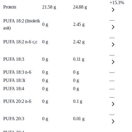
+15.3%
Protein
21.58
g
24.88
g
—
PUFA 18:2 (linoleik
0
g
2.45
g
asit)
—
PUFA 18:2 n-6 c,c
0
g
2.42
g
—
PUFA 18:3
0
g
0.11
g
PUFA 18:3 n-6
0
g
0
g
—
PUFA 18:3i
0
g
0
g
—
PUFA 18:4
0
g
0
g
—
—
PUFA 20:2 n-6
0
g
0.1
g
—
PUFA 20:3
0
g
0.01
g
—