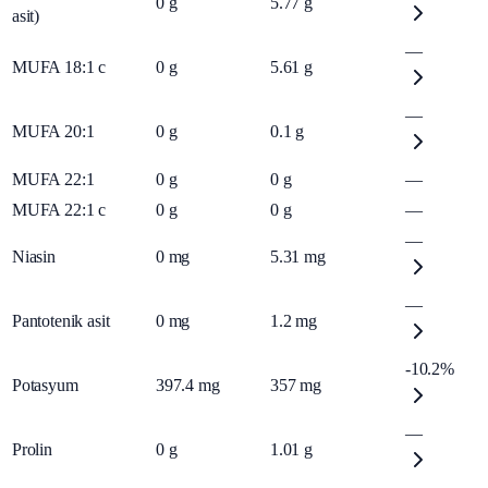
0
g
5.77
g
asit)
—
MUFA 18:1 c
0
g
5.61
g
—
MUFA 20:1
0
g
0.1
g
MUFA 22:1
0
g
0
g
—
MUFA 22:1 c
0
g
0
g
—
—
Niasin
0
mg
5.31
mg
—
Pantotenik asit
0
mg
1.2
mg
-10.2%
Potasyum
397.4
mg
357
mg
—
Prolin
0
g
1.01
g