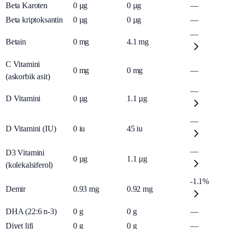
Beta Karoten
0
µg
0
µg
—
Beta kriptoksantin
0
µg
0
µg
—
—
Betain
0
mg
4.1
mg
C Vitamini
0
mg
0
mg
—
(askorbik asit)
—
D Vitamini
0
µg
1.1
µg
—
D Vitamini (IU)
0
iu
45
iu
—
D3 Vitamini
0
µg
1.1
µg
(kolekalsiferol)
-1.1%
Demir
0.93
mg
0.92
mg
DHA (22:6 n-3)
0
g
0
g
—
Diyet lifi
0
g
0
g
—