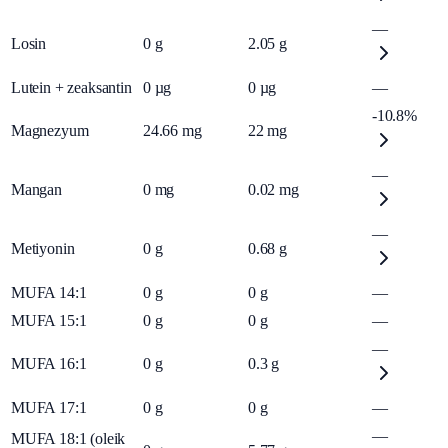
—
Losin
0
g
2.05
g
Lutein + zeaksantin
0
µg
0
µg
—
-10.8%
Magnezyum
24.66
mg
22
mg
—
Mangan
0
mg
0.02
mg
—
Metiyonin
0
g
0.68
g
MUFA 14:1
0
g
0
g
—
MUFA 15:1
0
g
0
g
—
—
MUFA 16:1
0
g
0.3
g
MUFA 17:1
0
g
0
g
—
—
MUFA 18:1 (oleik