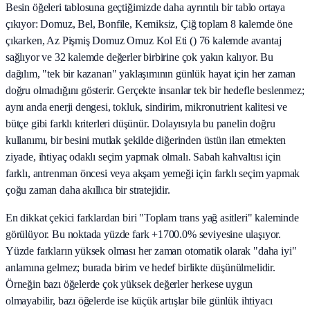
Besin öğeleri tablosuna geçtiğimizde daha ayrıntılı bir tablo ortaya
çıkıyor: Domuz, Bel, Bonfile, Kemiksiz, Çiğ toplam 8 kalemde öne
çıkarken, Az Pişmiş Domuz Omuz Kol Eti () 76 kalemde avantaj
sağlıyor ve 32 kalemde değerler birbirine çok yakın kalıyor. Bu
dağılım, "tek bir kazanan" yaklaşımının günlük hayat için her zaman
doğru olmadığını gösterir. Gerçekte insanlar tek bir hedefle beslenmez;
aynı anda enerji dengesi, tokluk, sindirim, mikronutrient kalitesi ve
bütçe gibi farklı kriterleri düşünür. Dolayısıyla bu panelin doğru
kullanımı, bir besini mutlak şekilde diğerinden üstün ilan etmekten
ziyade, ihtiyaç odaklı seçim yapmak olmalı. Sabah kahvaltısı için
farklı, antrenman öncesi veya akşam yemeği için farklı seçim yapmak
çoğu zaman daha akıllıca bir stratejidir.
En dikkat çekici farklardan biri "Toplam trans yağ asitleri" kaleminde
görülüyor. Bu noktada yüzde fark +1700.0% seviyesine ulaşıyor.
Yüzde farkların yüksek olması her zaman otomatik olarak "daha iyi"
anlamına gelmez; burada birim ve hedef birlikte düşünülmelidir.
Örneğin bazı öğelerde çok yüksek değerler herkese uygun
olmayabilir, bazı öğelerde ise küçük artışlar bile günlük ihtiyacı