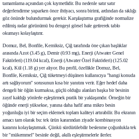
tamamlama açısından çok kıymetlidir. Bu nedenle satır satır
değerlendirme yaparken önce ihtiyacı, sonra birimi, ardından da sıklığı
göz önünde bulundurmak gerekir. Karşılaştırma grafiğinde normalize
edilmiş radar görünümü bu dengeyi görsel hale getirerek tablo
okumayı kolaylaştırır.
Domuz, Bel, Bonfile, Kemiksiz, Çiğ tarafında öne çıkan başlıklar
arasında Azot (3.45 g), Demir (0.93 mg), Enerji (Atwater Genel
Faktörleri) (119.04 kcal), Enerji (Atwater Özel Faktörleri) (125.02
kcal), Kül (1.18 g) yer alıyor. Bu profil, özellikle Domuz, Bel,
Bonfile, Kemiksiz, Çiğ tüketmeyi düşünen kullanıcıya "hangi konuda
artı sağlıyorum" sorusunun kısa bir yanıtını verir. Eğer hedef daha
dengeli bir öğün kurmaksa, güçlü olduğu alanları başka bir besinin
zayıf kaldığı yönlerle eşleştirmek pratik bir yaklaşımdır. Örneğin bir
öğünde enerji yüksekse, yanına daha hafif ama mikro besin
yoğunluğu iyi bir seçim eklemek toplam kaliteyi artırabilir. Bu ekranın
amacı tam olarak bu: tek ürün kararından ziyade kombinasyon
kararını kolaylaştırmak. Çünkü sürdürülebilir beslenme çoğunlukla tek
bir "mükemmel" besinle değil, akıllı eşleştirmelerle ilerler.