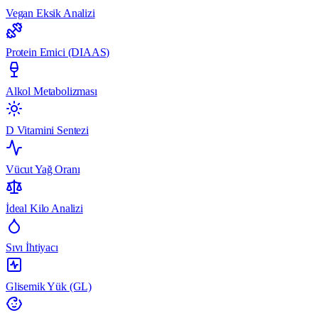
Vegan Eksik Analizi
Protein Emici (DIAAS)
Alkol Metabolizması
D Vitamini Sentezi
Vücut Yağ Oranı
İdeal Kilo Analizi
Sıvı İhtiyacı
Glisemik Yük (GL)