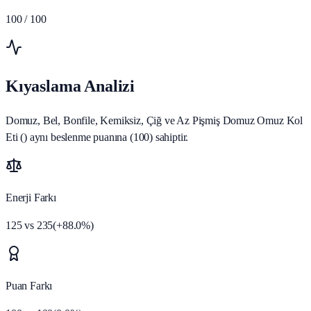
100
/ 100
Kıyaslama Analizi
Domuz, Bel, Bonfile, Kemiksiz, Çiğ ve Az Pişmiş Domuz Omuz Kol
Eti () aynı beslenme puanına (100) sahiptir.
Enerji Farkı
125
vs
235
(
+
88.0
%)
Puan Farkı