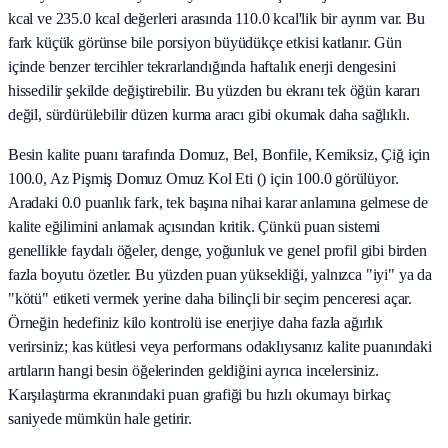
kcal ve 235.0 kcal değerleri arasında 110.0 kcal'lik bir ayrım var. Bu
fark küçük görünse bile porsiyon büyüdükçe etkisi katlanır. Gün
içinde benzer tercihler tekrarlandığında haftalık enerji dengesini
hissedilir şekilde değiştirebilir. Bu yüzden bu ekranı tek öğün kararı
değil, sürdürülebilir düzen kurma aracı gibi okumak daha sağlıklı.
Besin kalite puanı tarafında Domuz, Bel, Bonfile, Kemiksiz, Çiğ için
100.0, Az Pişmiş Domuz Omuz Kol Eti () için 100.0 görülüyor.
Aradaki 0.0 puanlık fark, tek başına nihai karar anlamına gelmese de
kalite eğilimini anlamak açısından kritik. Çünkü puan sistemi
genellikle faydalı öğeler, denge, yoğunluk ve genel profil gibi birden
fazla boyutu özetler. Bu yüzden puan yüksekliği, yalnızca "iyi" ya da
"kötü" etiketi vermek yerine daha bilinçli bir seçim penceresi açar.
Örneğin hedefiniz kilo kontrolü ise enerjiye daha fazla ağırlık
verirsiniz; kas kütlesi veya performans odaklıysanız kalite puanındaki
artıların hangi besin öğelerinden geldiğini ayrıca incelersiniz.
Karşılaştırma ekranındaki puan grafiği bu hızlı okumayı birkaç
saniyede mümkün hale getirir.