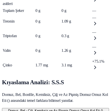
asitleri
Toplam Şeker
0
g
0
g
—
—
Treonin
0
g
1.09
g
—
Triptofan
0
g
0.3
g
—
Valin
0
g
1.26
g
+75.1%
Çinko
1.77
mg
3.1
mg
Kıyaslama Analizi: S.S.S
Domuz, Bel, Bonfile, Kemiksiz, Çiğ ve Az Pişmiş Domuz Omuz Kol
Eti () arasındaki temel farklara bilimsel yanıtlar.
Domuz, Bel - Çiğ, Kemiksiz ve Az Pişmiş Domuz Omuz Kol Eti ()