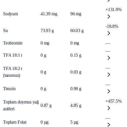
+131.9%
Sodyum
41.39
mg
96
mg
-18.8%
Su
73.93
g
60.03
g
Teobromin
0
mg
0
mg
—
—
TFA 18:1 t
0
g
0.15
g
—
TFA 18:2 t
0
g
0.03
g
(tanımsız)
—
Tirozin
0
g
0.99
g
+457.5%
Toplam doymus yağ
0.87
g
4.85
g
asitleri
—
Toplam Folat
0
µg
5
µg