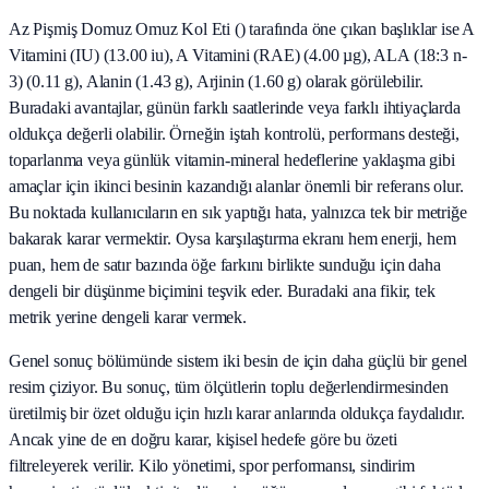
Az Pişmiş Domuz Omuz Kol Eti () tarafında öne çıkan başlıklar ise A
Vitamini (IU) (13.00 iu), A Vitamini (RAE) (4.00 µg), ALA (18:3 n-
3) (0.11 g), Alanin (1.43 g), Arjinin (1.60 g) olarak görülebilir.
Buradaki avantajlar, günün farklı saatlerinde veya farklı ihtiyaçlarda
oldukça değerli olabilir. Örneğin iştah kontrolü, performans desteği,
toparlanma veya günlük vitamin-mineral hedeflerine yaklaşma gibi
amaçlar için ikinci besinin kazandığı alanlar önemli bir referans olur.
Bu noktada kullanıcıların en sık yaptığı hata, yalnızca tek bir metriğe
bakarak karar vermektir. Oysa karşılaştırma ekranı hem enerji, hem
puan, hem de satır bazında öğe farkını birlikte sunduğu için daha
dengeli bir düşünme biçimini teşvik eder. Buradaki ana fikir, tek
metrik yerine dengeli karar vermek.
Genel sonuç bölümünde sistem iki besin de için daha güçlü bir genel
resim çiziyor. Bu sonuç, tüm ölçütlerin toplu değerlendirmesinden
üretilmiş bir özet olduğu için hızlı karar anlarında oldukça faydalıdır.
Ancak yine de en doğru karar, kişisel hedefe göre bu özeti
filtreleyerek verilir. Kilo yönetimi, spor performansı, sindirim