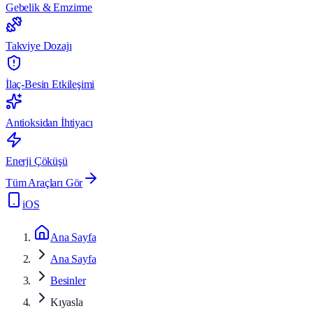
Gebelik & Emzirme
Takviye Dozajı
İlaç-Besin Etkileşimi
Antioksidan İhtiyacı
Enerji Çöküşü
Tüm Araçları Gör
iOS
Ana Sayfa
Ana Sayfa
Besinler
Kıyasla