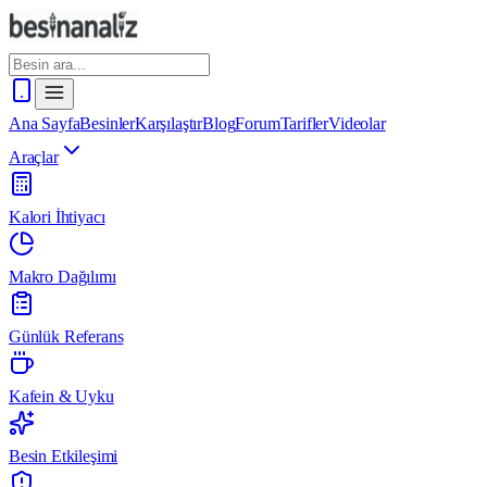
Ana Sayfa
Besinler
Karşılaştır
Blog
Forum
Tarifler
Videolar
Araçlar
Kalori İhtiyacı
Makro Dağılımı
Günlük Referans
Kafein & Uyku
Besin Etkileşimi