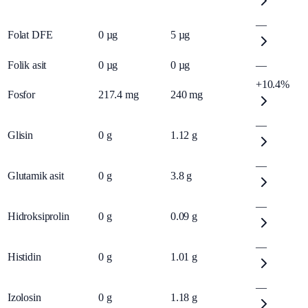
—
Folat DFE
0
µg
5
µg
Folik asit
0
µg
0
µg
—
+10.4%
Fosfor
217.4
mg
240
mg
—
Glisin
0
g
1.12
g
—
Glutamik asit
0
g
3.8
g
—
Hidroksiprolin
0
g
0.09
g
—
Histidin
0
g
1.01
g
—
Izolosin
0
g
1.18
g