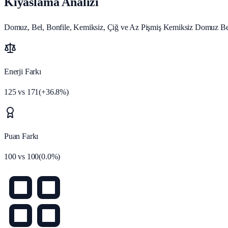
Kıyaslama Analizi
Domuz, Bel, Bonfile, Kemiksiz, Çiğ ve Az Pişmiş Kemiksiz Domuz Bel P
Enerji Farkı
125
vs
171
(
+
36.8
%)
Puan Farkı
100
vs
100
(
0.0
%)