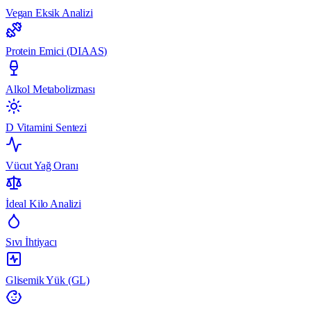
Vegan Eksik Analizi
Protein Emici (DIAAS)
Alkol Metabolizması
D Vitamini Sentezi
Vücut Yağ Oranı
İdeal Kilo Analizi
Sıvı İhtiyacı
Glisemik Yük (GL)