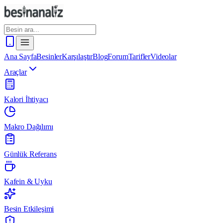
Ana Sayfa
Besinler
Karşılaştır
Blog
Forum
Tarifler
Videolar
Araçlar
Kalori İhtiyacı
Makro Dağılımı
Günlük Referans
Kafein & Uyku
Besin Etkileşimi