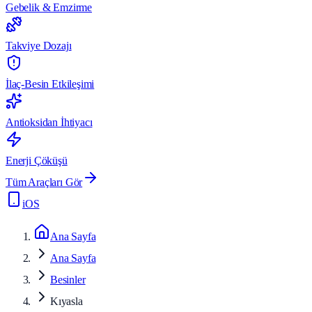
Gebelik & Emzirme
Takviye Dozajı
İlaç-Besin Etkileşimi
Antioksidan İhtiyacı
Enerji Çöküşü
Tüm Araçları Gör
iOS
Ana Sayfa
Ana Sayfa
Besinler
Kıyasla